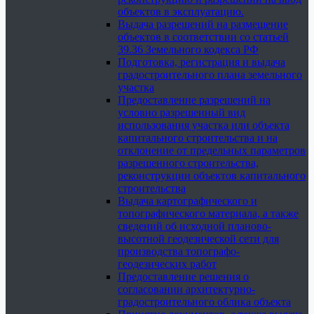
объектов в эксплуатацию.
Выдача разрешений на размещение
объектов в соответствии со статьей
39.36 Земельного кодекса РФ
Подготовка, регистрация и выдача
градостроительного плана земельного
участка
Предоставление разрешений на
условно разрешенный вид
использования участка или объекта
капитального строительства и на
отклонение от предельных параметров
разрешенного строительства,
реконструкции объектов капитального
строительства
Выдача картографического и
топографического материала, а также
сведений об исходной планово-
высотной геодезической сети для
производства топографо-
геодезических работ
Предоставление решения о
согласовании архитектурно-
градостроительного облика объекта