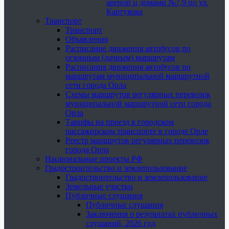
ареной и домами №7,9 по ул.
Картукова
Транспорт
Транспорт
Объявления
Расписание движения автобусов по
сезонным (дачным) маршрутам
Расписания движения автобусов по
маршрутам муниципальной маршрутной
сети города Орла
Схемы маршрутов регулярных перевозок
муниципальной маршрутной сети города
Орла
Тарифы на проезд в городском
пассажирском транспорте в городе Орле
Реестр маршрутов регулярных перевозок
города Орла
Национальные проекты РФ
Градостроительство и землепользование
Градостроительство и землепользование
Земельные участки
Публичные слушания
Публичные слушания
Заключения о результатах публичных
слушаний, 2026 год