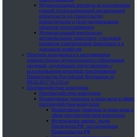
Муниципальный контроль за исполнением
единой теплоснабжающей организацией
обязательств по строительству,
реконструкции и (или) модернизации
объектов теплоснабжения
Муниципальный контроль на
автомобильном транспорте, городском
наземном электрическом транспорте и в
дорожном хозяйстве
Перечень находящихся в распоряжении
администрации муниципального образования
сведений, подлежащих представлению с
использованием координат (распоряжение
Правительства Российской Федерации от
09.02.2017 № 232-р)
Противодействие коррупции
Противодействие коррупции
Нормативные правовые и иные акты в сфере
противодействия коррупции
Нормативные правовые и иные акты в
сфере противодействия коррупции
Федеральные законы, указы
Президента РФ, постановления
Правительства РФ