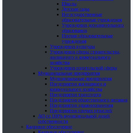
Школы
Детские сады
Негосударственные
образовательные учреждения
Учреждения дополнительного
образования
Прочие образовательные
учреждения
Учреждения культуры
Учреждения сферы строительства,
жилищного и коммунального
хозяйства
Учреждения издательской сферы
Муниципальные предприятия
Муниципальные предприятия
Предприятия жилищного и
коммунального хозяйства
Предприятия транспорта
Предприятия общественного питания
Предприятия здравоохранения
Предприятия прочих отраслей
АО со 100% муниципальной долей
собственности
Кадровое обеспечение
Кадровое обеспечение