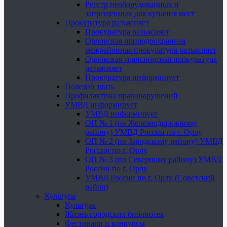
Реестр необорудованных и
запрещенных для купания мест
Прокуратура разъясняет
Прокуратура разъясняет
Орловская природоохранная
межрайонная прокуратура разъясняет
Орловская транспортная прокуратура
разъясняет
Прокуратура информирует
Полезно знать
Профилактика правонарушений
УМВД информирует
УМВД информирует
ОП № 1 (по Железнодорожному
району) УМВД России по г. Орлу
ОП № 2 (по Заводскому району) УМВД
России по г. Орлу
ОП № 3 (по Северному району) УМВД
России по г. Орлу
УМВД России по г. Орлу (Советский
район)
Культура
Культура
Жизнь городских библиотек
Фестивали и конкурсы