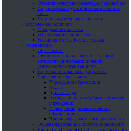
Объекты культурного наследия города Орла
Инфографика о достопримечательностях
Орла
Историко-культурная экспертиза
Молодёжная политика
Молодёжная политика
«Орёл помнит своих героев»
Российские студенческие отряды
Образование
Образование
Независимая оценка качества условий
осуществления образовательной
деятельности организациями
Нормативно-правовые документы
Учреждения образования
Учреждения образования
Школы
Детские сады
Негосударственные образовательные
учреждения
Учреждения дополнительного
образования
Прочие образовательные учреждения
Общая информация о системе образования
Национальные проекты в сфере образования