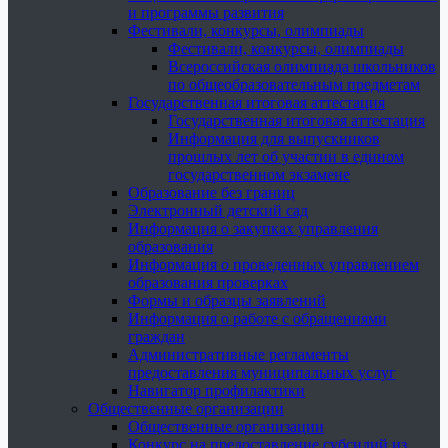
и программы развития
Фестивали, конкурсы, олимпиады
Фестивали, конкурсы, олимпиады
Всероссийская олимпиада школьников
по общеобразовательным предметам
Государственная итоговая аттестация
Государственная итоговая аттестация
Информация для выпускников
прошлых лет об участии в едином
государственном экзамене
Образование без границ
Электронный детский сад
Информация о закупках управления
образования
Информация о проведенных управлением
образования проверках
Формы и образцы заявлений
Информация о работе с обращениями
граждан
Административные регламенты
предоставления муниципальных услуг
Навигатор профилактики
Общественные организации
Общественные организации
Конкурс на предоставление субсидий из