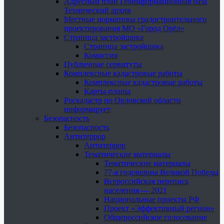
Адресный план Геоинформационная база
Технический архив
Местные нормативы градостроительного
проектирования МО «Город Орёл»
Страница застройщика
Страница застройщика
Комиссия
Публичные сервитуты
Комплексные кадастровые работы
Комплексные кадастровые работы
Карты-планы
Роскадастр по Орловской области
информирует
Безопасность
Безопасность
Антитеррор
Антитеррор
Тематические материалы
Тематические материалы
77-я годовщина Великой Победы
Всероссийская перепись
населения — 2021
Национальные проекты РФ
Проект «Эффективный регион»
Общероссийское голосование