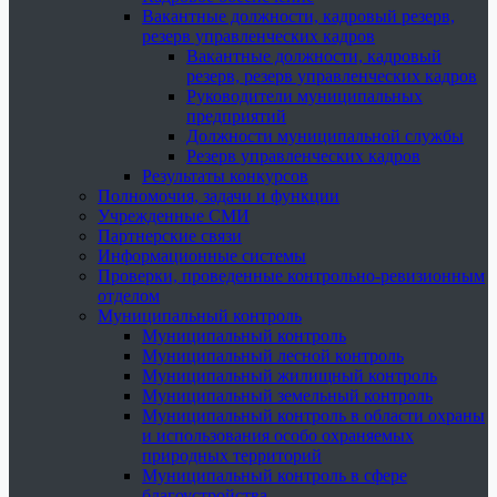
Вакантные должности, кадровый резерв,
резерв управленческих кадров
Вакантные должности, кадровый
резерв, резерв управленческих кадров
Руководители муниципальных
предприятий
Должности муниципальной службы
Резерв управленческих кадров
Результаты конкурсов
Полномочия, задачи и функции
Учрежденные СМИ
Партнерские связи
Информационные системы
Проверки, проведенные контрольно-ревизионным
отделом
Муниципальный контроль
Муниципальный контроль
Муниципальный лесной контроль
Муниципальный жилищный контроль
Муниципальный земельный контроль
Муниципальный контроль в области охраны
и использования особо охраняемых
природных территорий
Муниципальный контроль в сфере
благоустройства