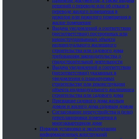
Принятие документов, а также выдача
решений о переводе или об отказе в
переводе жилого помещения в
нежилое или нежилого помещения в
жилое помещение
Выдача уведомлений о соответствии
(несоответствии) построенных или
реконструированных объекта
индивидуального жилищного
строительства или садового дома
требованиям законодательства о
градостроительной деятельности
Выдача уведомлений о соответствии
(несоответствии) указанных в
уведомлении о планируемых
строительстве или реконструкции
объекта индивидуального жилищного
строительства или садового дома
Признание садового дома жилым
домом и жилого дома садовым домом
Согласование переустройства и (или)
перепланировки помещения в
многоквартирном доме
Порядок установки и эксплуатации
информационных конструкций