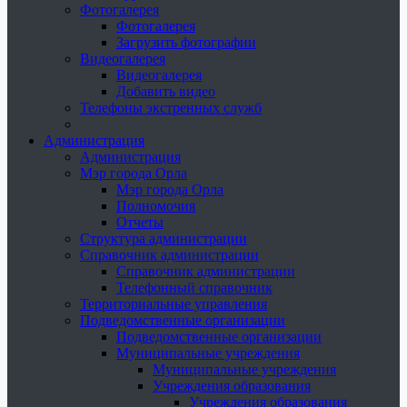
Фотогалерея
Фотогалерея
Загрузить фотографии
Видеогалерея
Видеогалерея
Добавить видео
Телефоны экстренных служб
Администрация
Администрация
Мэр города Орла
Мэр города Орла
Полномочия
Отчеты
Структура администрации
Справочник администрации
Справочник администрации
Телефонный справочник
Территориальные управления
Подведомственные организации
Подведомственные организации
Муниципальные учреждения
Муниципальные учреждения
Учреждения образования
Учреждения образования