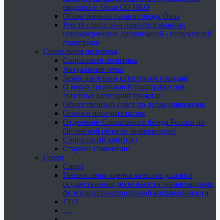
бюджета г. Орла СО НКО
Общественная палата города Орла
Реестр социально ориентированных
некоммерческих организаций - получателей
поддержки
Социальная политика
Социальная политика
Актуальные темы
Земля льготным категориям граждан
О мерах социальной поддержки для
льготных категорий граждан
Общественный совет по делам инвалидов
Опека и попечительство
Отделение Социального фонда России по
Орловской области информирует
Социальный контракт
Старшее поколение
Спорт
Спорт
Независимая оценка качества условий
осуществления деятельности организациями
физкультурно-спортивной направленности
ГТО
.....
......