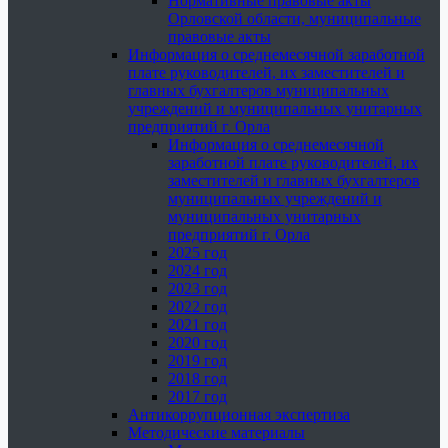
Нормативные правовые акты
Орловской области, муниципальные
правовые акты
Информация о среднемесячной заработной
плате руководителей, их заместителей и
главных бухгалтеров муниципальных
учреждений и муниципальных унитарных
предприятий г. Орла
Информация о среднемесячной
заработной плате руководителей, их
заместителей и главных бухгалтеров
муниципальных учреждений и
муниципальных унитарных
предприятий г. Орла
2025 год
2024 год
2023 год
2022 год
2021 год
2020 год
2019 год
2018 год
2017 год
Антикоррупционная экспертиза
Методические материалы