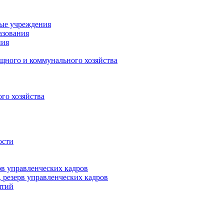
ные учреждения
азования
ния
щного и коммунального хозяйства
го хозяйства
ости
рв управленческих кадров
 резерв управленческих кадров
ятий