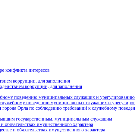
ре конфликта интересов
твием коррупции, для заполнения
одействием коррупции, для заполнения
ебному поведению муниципальных служащих и урегулированию 
 служебному поведению муниципальных служащих и урегулиро
 города Орла по соблюдению требований к служебному повед
с бывшим государственным, муниципальным служащим
е и обязательствах имущественного характера
ществе и обязательствах имущественного характера