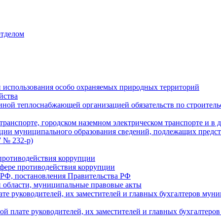
отделом
 использования особо охраняемых природных территорий
йства
ой теплоснабжающей организацией обязательств по строительс
ранспорте, городском наземном электрическом транспорте и в 
ции муниципального образования сведений, подлежащих предст
 № 232-р)
противодействия коррупции
фере противодействия коррупции
 РФ, постановления Правительства РФ
 области, муниципальные правовые акты
ате руководителей, их заместителей и главных бухгалтеров м
ой плате руководителей, их заместителей и главных бухгалте