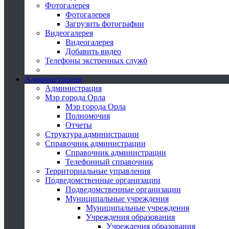
Фотогалерея
Фотогалерея
Загрузить фотографии
Видеогалерея
Видеогалерея
Добавить видео
Телефоны экстренных служб
Администрация
Администрация
Мэр города Орла
Мэр города Орла
Полномочия
Отчеты
Структура администрации
Справочник администрации
Справочник администрации
Телефонный справочник
Территориальные управления
Подведомственные организации
Подведомственные организации
Муниципальные учреждения
Муниципальные учреждения
Учреждения образования
Учреждения образования