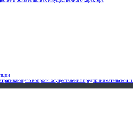
ществе и обязательствах имущественного характера
упции
 затрагивающего вопросы осуществления предпринимательской и