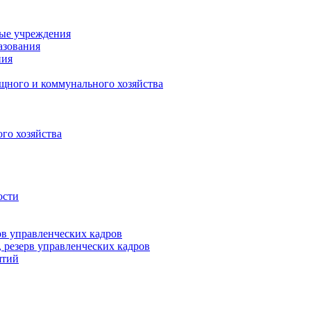
ные учреждения
азования
ния
щного и коммунального хозяйства
го хозяйства
ости
рв управленческих кадров
 резерв управленческих кадров
ятий