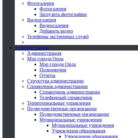
Фотогалерея
Фотогалерея
Загрузить фотографии
Видеогалерея
Видеогалерея
Добавить видео
Телефоны экстренных служб
Администрация
Администрация
Мэр города Орла
Мэр города Орла
Полномочия
Отчеты
Структура администрации
Справочник администрации
Справочник администрации
Телефонный справочник
Территориальные управления
Подведомственные организации
Подведомственные организации
Муниципальные учреждения
Муниципальные учреждения
Учреждения образования
Учреждения образования