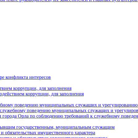
ре конфликта интересов
твием коррупции, для заполнения
одействием коррупции, для заполнения
ебному поведению муниципальных служащих и урегулированию 
 служебному поведению муниципальных служащих и урегулиро
 города Орла по соблюдению требований к служебному повед
с бывшим государственным, муниципальным служащим
е и обязательствах имущественного характера