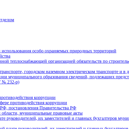
отделом
 использования особо охраняемых природных территорий
йства
ой теплоснабжающей организацией обязательств по строительс
ранспорте, городском наземном электрическом транспорте и в 
ции муниципального образования сведений, подлежащих предст
 № 232-р)
противодействия коррупции
фере противодействия коррупции
 РФ, постановления Правительства РФ
 области, муниципальные правовые акты
ате руководителей, их заместителей и главных бухгалтеров м
ой плате руководителей, их заместителей и главных бухгалте