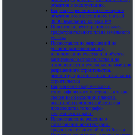
объектов в эксплуатацию.
Выдача разрешений на размещение
объектов в соответствии со статьей
39.36 Земельного кодекса РФ
Подготовка, регистрация и выдача
градостроительного плана земельного
участка
Предоставление разрешений на
условно разрешенный вид
использования участка или объекта
капитального строительства и на
отклонение от предельных параметров
разрешенного строительства,
реконструкции объектов капитального
строительства
Выдача картографического и
топографического материала, а также
сведений об исходной планово-
высотной геодезической сети для
производства топографо-
геодезических работ
Предоставление решения о
согласовании архитектурно-
градостроительного облика объекта