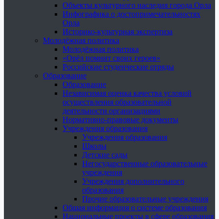
Объекты культурного наследия города Орла
Инфографика о достопримечательностях
Орла
Историко-культурная экспертиза
Молодёжная политика
Молодёжная политика
«Орёл помнит своих героев»
Российские студенческие отряды
Образование
Образование
Независимая оценка качества условий
осуществления образовательной
деятельности организациями
Нормативно-правовые документы
Учреждения образования
Учреждения образования
Школы
Детские сады
Негосударственные образовательные
учреждения
Учреждения дополнительного
образования
Прочие образовательные учреждения
Общая информация о системе образования
Национальные проекты в сфере образования