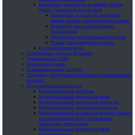
Вакантные должности, кадровый резерв,
резерв управленческих кадров
Вакантные должности, кадровый
резерв, резерв управленческих кадров
Руководители муниципальных
предприятий
Должности муниципальной службы
Резерв управленческих кадров
Результаты конкурсов
Полномочия, задачи и функции
Учрежденные СМИ
Партнерские связи
Информационные системы
Проверки, проведенные контрольно-ревизионным
отделом
Муниципальный контроль
Муниципальный контроль
Муниципальный лесной контроль
Муниципальный жилищный контроль
Муниципальный земельный контроль
Муниципальный контроль в области охраны
и использования особо охраняемых
природных территорий
Муниципальный контроль в сфере
благоустройства