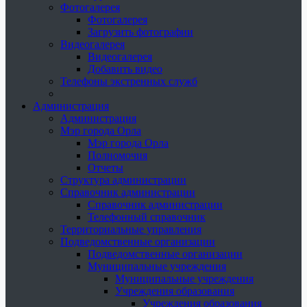
Фотогалерея
Фотогалерея
Загрузить фотографии
Видеогалерея
Видеогалерея
Добавить видео
Телефоны экстренных служб
Администрация
Администрация
Мэр города Орла
Мэр города Орла
Полномочия
Отчеты
Структура администрации
Справочник администрации
Справочник администрации
Телефонный справочник
Территориальные управления
Подведомственные организации
Подведомственные организации
Муниципальные учреждения
Муниципальные учреждения
Учреждения образования
Учреждения образования