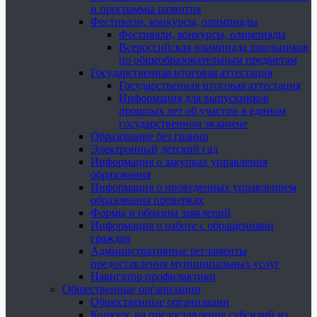
и программы развития
Фестивали, конкурсы, олимпиады
Фестивали, конкурсы, олимпиады
Всероссийская олимпиада школьников
по общеобразовательным предметам
Государственная итоговая аттестация
Государственная итоговая аттестация
Информация для выпускников
прошлых лет об участии в едином
государственном экзамене
Образование без границ
Электронный детский сад
Информация о закупках управления
образования
Информация о проведенных управлением
образования проверках
Формы и образцы заявлений
Информация о работе с обращениями
граждан
Административные регламенты
предоставления муниципальных услуг
Навигатор профилактики
Общественные организации
Общественные организации
Конкурс на предоставление субсидий из