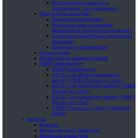
Реестр необорудованных и
запрещенных для купания мест
Прокуратура разъясняет
Прокуратура разъясняет
Орловская природоохранная
межрайонная прокуратура разъясняет
Орловская транспортная прокуратура
разъясняет
Прокуратура информирует
Полезно знать
Профилактика правонарушений
УМВД информирует
УМВД информирует
ОП № 1 (по Железнодорожному
району) УМВД России по г. Орлу
ОП № 2 (по Заводскому району) УМВД
России по г. Орлу
ОП № 3 (по Северному району) УМВД
России по г. Орлу
УМВД России по г. Орлу (Советский
район)
Культура
Культура
Жизнь городских библиотек
Фестивали и конкурсы