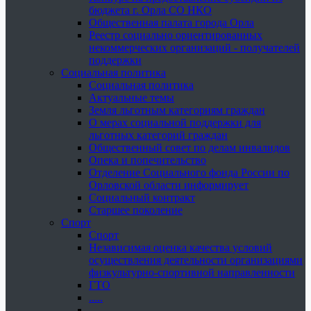
бюджета г. Орла СО НКО
Общественная палата города Орла
Реестр социально ориентированных
некоммерческих организаций - получателей
поддержки
Социальная политика
Социальная политика
Актуальные темы
Земля льготным категориям граждан
О мерах социальной поддержки для
льготных категорий граждан
Общественный совет по делам инвалидов
Опека и попечительство
Отделение Социального фонда России по
Орловской области информирует
Социальный контракт
Старшее поколение
Спорт
Спорт
Независимая оценка качества условий
осуществления деятельности организациями
физкультурно-спортивной направленности
ГТО
.....
......