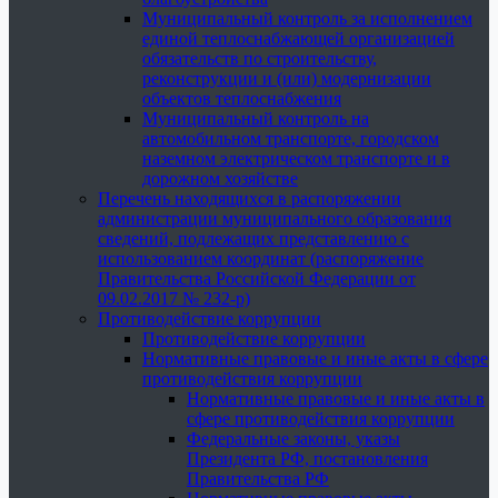
Муниципальный контроль за исполнением
единой теплоснабжающей организацией
обязательств по строительству,
реконструкции и (или) модернизации
объектов теплоснабжения
Муниципальный контроль на
автомобильном транспорте, городском
наземном электрическом транспорте и в
дорожном хозяйстве
Перечень находящихся в распоряжении
администрации муниципального образования
сведений, подлежащих представлению с
использованием координат (распоряжение
Правительства Российской Федерации от
09.02.2017 № 232-р)
Противодействие коррупции
Противодействие коррупции
Нормативные правовые и иные акты в сфере
противодействия коррупции
Нормативные правовые и иные акты в
сфере противодействия коррупции
Федеральные законы, указы
Президента РФ, постановления
Правительства РФ