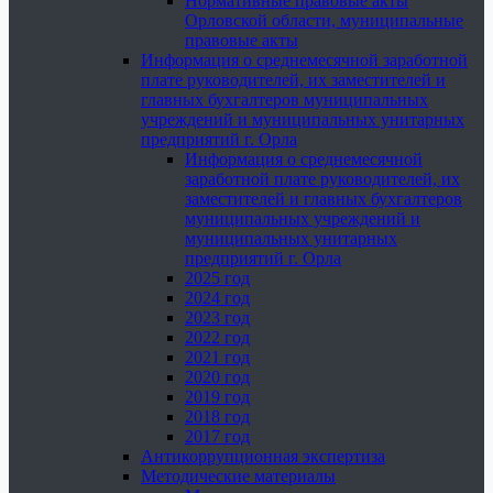
Нормативные правовые акты
Орловской области, муниципальные
правовые акты
Информация о среднемесячной заработной
плате руководителей, их заместителей и
главных бухгалтеров муниципальных
учреждений и муниципальных унитарных
предприятий г. Орла
Информация о среднемесячной
заработной плате руководителей, их
заместителей и главных бухгалтеров
муниципальных учреждений и
муниципальных унитарных
предприятий г. Орла
2025 год
2024 год
2023 год
2022 год
2021 год
2020 год
2019 год
2018 год
2017 год
Антикоррупционная экспертиза
Методические материалы