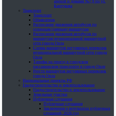
ареной и домами №7,9 по ул.
Картукова
Транспорт
Транспорт
Объявления
Расписание движения автобусов по
сезонным (дачным) маршрутам
Расписания движения автобусов по
маршрутам муниципальной маршрутной
сети города Орла
Схемы маршрутов регулярных перевозок
муниципальной маршрутной сети города
Орла
Тарифы на проезд в городском
пассажирском транспорте в городе Орле
Реестр маршрутов регулярных перевозок
города Орла
Национальные проекты РФ
Градостроительство и землепользование
Градостроительство и землепользование
Земельные участки
Публичные слушания
Публичные слушания
Заключения о результатах публичных
слушаний, 2026 год