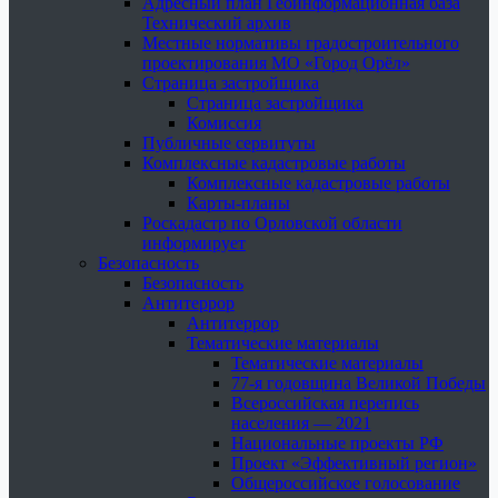
Адресный план Геоинформационная база
Технический архив
Местные нормативы градостроительного
проектирования МО «Город Орёл»
Страница застройщика
Страница застройщика
Комиссия
Публичные сервитуты
Комплексные кадастровые работы
Комплексные кадастровые работы
Карты-планы
Роскадастр по Орловской области
информирует
Безопасность
Безопасность
Антитеррор
Антитеррор
Тематические материалы
Тематические материалы
77-я годовщина Великой Победы
Всероссийская перепись
населения — 2021
Национальные проекты РФ
Проект «Эффективный регион»
Общероссийское голосование