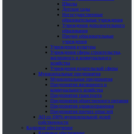
Школы
Детские сады
Негосударственные
образовательные учреждения
Учреждения дополнительного
образования
Прочие образовательные
учреждения
Учреждения культуры
Учреждения сферы строительства,
жилищного и коммунального
хозяйства
Учреждения издательской сферы
Муниципальные предприятия
Муниципальные предприятия
Предприятия жилищного и
коммунального хозяйства
Предприятия транспорта
Предприятия общественного питания
Предприятия здравоохранения
Предприятия прочих отраслей
АО со 100% муниципальной долей
собственности
Кадровое обеспечение
Кадровое обеспечение