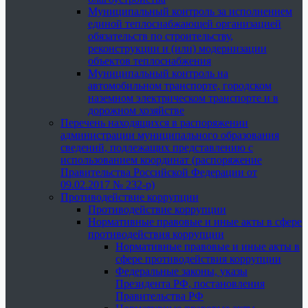
Муниципальный контроль за исполнением
единой теплоснабжающей организацией
обязательств по строительству,
реконструкции и (или) модернизации
объектов теплоснабжения
Муниципальный контроль на
автомобильном транспорте, городском
наземном электрическом транспорте и в
дорожном хозяйстве
Перечень находящихся в распоряжении
администрации муниципального образования
сведений, подлежащих представлению с
использованием координат (распоряжение
Правительства Российской Федерации от
09.02.2017 № 232-р)
Противодействие коррупции
Противодействие коррупции
Нормативные правовые и иные акты в сфере
противодействия коррупции
Нормативные правовые и иные акты в
сфере противодействия коррупции
Федеральные законы, указы
Президента РФ, постановления
Правительства РФ