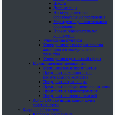
Школы
Детские сады
Негосударственные
образовательные учреждения
Учреждения дополнительного
образования
Прочие образовательные
учреждения
Учреждения культуры
Учреждения сферы строительства,
жилищного и коммунального
хозяйства
Учреждения издательской сферы
Муниципальные предприятия
Муниципальные предприятия
Предприятия жилищного и
коммунального хозяйства
Предприятия транспорта
Предприятия общественного питания
Предприятия здравоохранения
Предприятия прочих отраслей
АО со 100% муниципальной долей
собственности
Кадровое обеспечение
Кадровое обеспечение