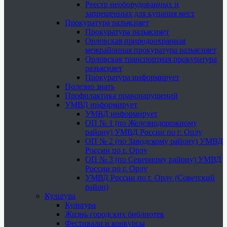
Реестр необорудованных и
запрещенных для купания мест
Прокуратура разъясняет
Прокуратура разъясняет
Орловская природоохранная
межрайонная прокуратура разъясняет
Орловская транспортная прокуратура
разъясняет
Прокуратура информирует
Полезно знать
Профилактика правонарушений
УМВД информирует
УМВД информирует
ОП № 1 (по Железнодорожному
району) УМВД России по г. Орлу
ОП № 2 (по Заводскому району) УМВД
России по г. Орлу
ОП № 3 (по Северному району) УМВД
России по г. Орлу
УМВД России по г. Орлу (Советский
район)
Культура
Культура
Жизнь городских библиотек
Фестивали и конкурсы