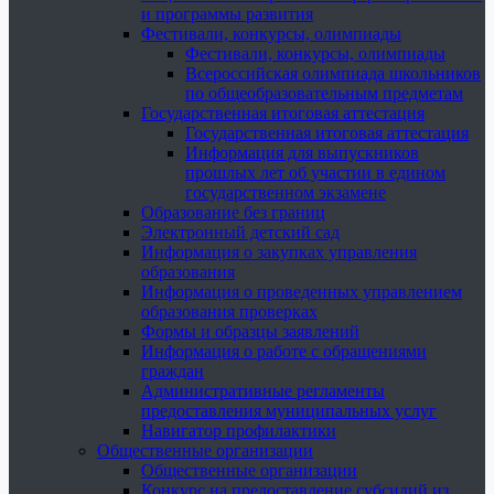
и программы развития
Фестивали, конкурсы, олимпиады
Фестивали, конкурсы, олимпиады
Всероссийская олимпиада школьников
по общеобразовательным предметам
Государственная итоговая аттестация
Государственная итоговая аттестация
Информация для выпускников
прошлых лет об участии в едином
государственном экзамене
Образование без границ
Электронный детский сад
Информация о закупках управления
образования
Информация о проведенных управлением
образования проверках
Формы и образцы заявлений
Информация о работе с обращениями
граждан
Административные регламенты
предоставления муниципальных услуг
Навигатор профилактики
Общественные организации
Общественные организации
Конкурс на предоставление субсидий из