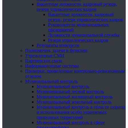
Вакантные должности, кадровый резерв,
резерв управленческих кадров
Вакантные должности, кадровый
резерв, резерв управленческих кадров
Руководители муниципальных
предприятий
Должности муниципальной службы
Резерв управленческих кадров
Результаты конкурсов
Полномочия, задачи и функции
Учрежденные СМИ
Партнерские связи
Информационные системы
Проверки, проведенные контрольно-ревизионным
отделом
Муниципальный контроль
Муниципальный контроль
Муниципальный лесной контроль
Муниципальный жилищный контроль
Муниципальный земельный контроль
Муниципальный контроль в области охраны
и использования особо охраняемых
природных территорий
Муниципальный контроль в сфере
благоустройства