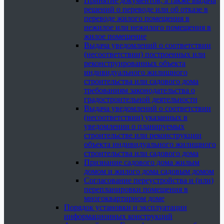
Принятие документов, а также выдача
решений о переводе или об отказе в
переводе жилого помещения в
нежилое или нежилого помещения в
жилое помещение
Выдача уведомлений о соответствии
(несоответствии) построенных или
реконструированных объекта
индивидуального жилищного
строительства или садового дома
требованиям законодательства о
градостроительной деятельности
Выдача уведомлений о соответствии
(несоответствии) указанных в
уведомлении о планируемых
строительстве или реконструкции
объекта индивидуального жилищного
строительства или садового дома
Признание садового дома жилым
домом и жилого дома садовым домом
Согласование переустройства и (или)
перепланировки помещения в
многоквартирном доме
Порядок установки и эксплуатации
информационных конструкций