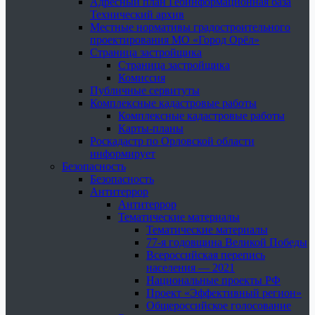
Адресный план Геоинформационная база
Технический архив
Местные нормативы градостроительного
проектирования МО «Город Орёл»
Страница застройщика
Страница застройщика
Комиссия
Публичные сервитуты
Комплексные кадастровые работы
Комплексные кадастровые работы
Карты-планы
Роскадастр по Орловской области
информирует
Безопасность
Безопасность
Антитеррор
Антитеррор
Тематические материалы
Тематические материалы
77-я годовщина Великой Победы
Всероссийская перепись
населения — 2021
Национальные проекты РФ
Проект «Эффективный регион»
Общероссийское голосование