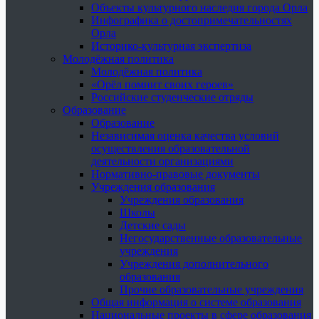
Объекты культурного наследия города Орла
Инфографика о достопримечательностях
Орла
Историко-культурная экспертиза
Молодёжная политика
Молодёжная политика
«Орёл помнит своих героев»
Российские студенческие отряды
Образование
Образование
Независимая оценка качества условий
осуществления образовательной
деятельности организациями
Нормативно-правовые документы
Учреждения образования
Учреждения образования
Школы
Детские сады
Негосударственные образовательные
учреждения
Учреждения дополнительного
образования
Прочие образовательные учреждения
Общая информация о системе образования
Национальные проекты в сфере образования