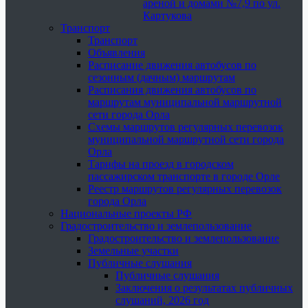
ареной и домами №7,9 по ул.
Картукова
Транспорт
Транспорт
Объявления
Расписание движения автобусов по
сезонным (дачным) маршрутам
Расписания движения автобусов по
маршрутам муниципальной маршрутной
сети города Орла
Схемы маршрутов регулярных перевозок
муниципальной маршрутной сети города
Орла
Тарифы на проезд в городском
пассажирском транспорте в городе Орле
Реестр маршрутов регулярных перевозок
города Орла
Национальные проекты РФ
Градостроительство и землепользование
Градостроительство и землепользование
Земельные участки
Публичные слушания
Публичные слушания
Заключения о результатах публичных
слушаний, 2026 год