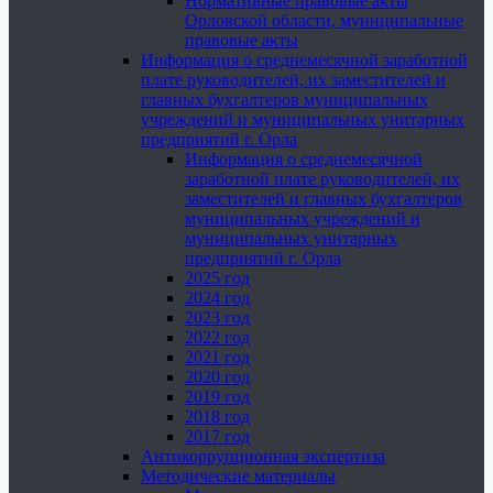
Нормативные правовые акты
Орловской области, муниципальные
правовые акты
Информация о среднемесячной заработной
плате руководителей, их заместителей и
главных бухгалтеров муниципальных
учреждений и муниципальных унитарных
предприятий г. Орла
Информация о среднемесячной
заработной плате руководителей, их
заместителей и главных бухгалтеров
муниципальных учреждений и
муниципальных унитарных
предприятий г. Орла
2025 год
2024 год
2023 год
2022 год
2021 год
2020 год
2019 год
2018 год
2017 год
Антикоррупционная экспертиза
Методические материалы