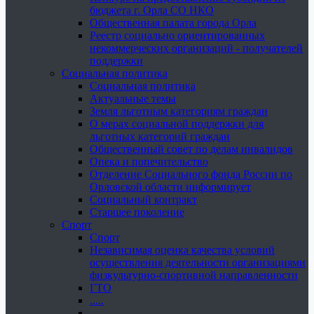
бюджета г. Орла СО НКО
Общественная палата города Орла
Реестр социально ориентированных
некоммерческих организаций - получателей
поддержки
Социальная политика
Социальная политика
Актуальные темы
Земля льготным категориям граждан
О мерах социальной поддержки для
льготных категорий граждан
Общественный совет по делам инвалидов
Опека и попечительство
Отделение Социального фонда России по
Орловской области информирует
Социальный контракт
Старшее поколение
Спорт
Спорт
Независимая оценка качества условий
осуществления деятельности организациями
физкультурно-спортивной направленности
ГТО
.....
......