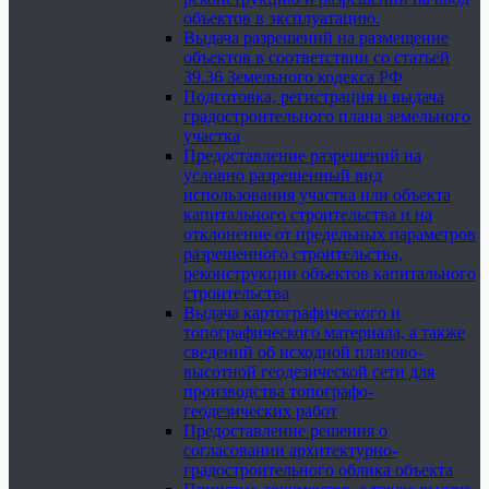
объектов в эксплуатацию.
Выдача разрешений на размещение
объектов в соответствии со статьей
39.36 Земельного кодекса РФ
Подготовка, регистрация и выдача
градостроительного плана земельного
участка
Предоставление разрешений на
условно разрешенный вид
использования участка или объекта
капитального строительства и на
отклонение от предельных параметров
разрешенного строительства,
реконструкции объектов капитального
строительства
Выдача картографического и
топографического материала, а также
сведений об исходной планово-
высотной геодезической сети для
производства топографо-
геодезических работ
Предоставление решения о
согласовании архитектурно-
градостроительного облика объекта