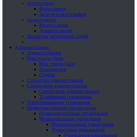
Фотогалерея
Фотогалерея
Загрузить фотографии
Видеогалерея
Видеогалерея
Добавить видео
Телефоны экстренных служб
Администрация
Администрация
Мэр города Орла
Мэр города Орла
Полномочия
Отчеты
Структура администрации
Справочник администрации
Справочник администрации
Телефонный справочник
Территориальные управления
Подведомственные организации
Подведомственные организации
Муниципальные учреждения
Муниципальные учреждения
Учреждения образования
Учреждения образования