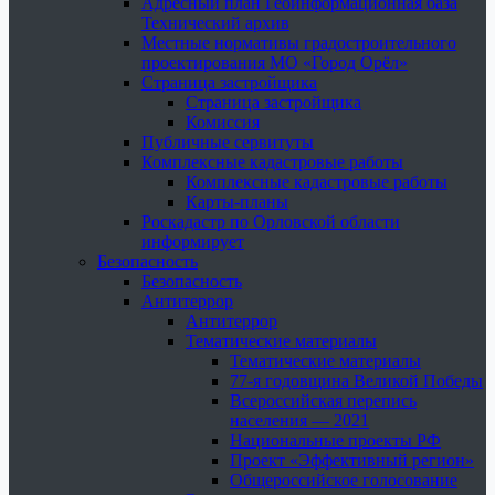
Адресный план Геоинформационная база
Технический архив
Местные нормативы градостроительного
проектирования МО «Город Орёл»
Страница застройщика
Страница застройщика
Комиссия
Публичные сервитуты
Комплексные кадастровые работы
Комплексные кадастровые работы
Карты-планы
Роскадастр по Орловской области
информирует
Безопасность
Безопасность
Антитеррор
Антитеррор
Тематические материалы
Тематические материалы
77-я годовщина Великой Победы
Всероссийская перепись
населения — 2021
Национальные проекты РФ
Проект «Эффективный регион»
Общероссийское голосование