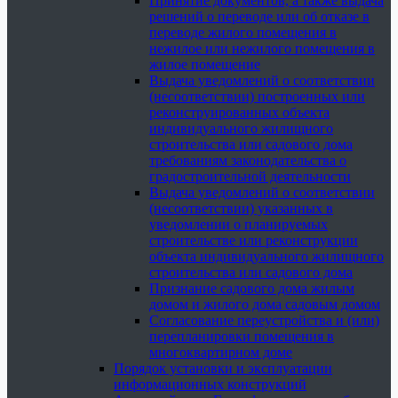
Принятие документов, а также выдача
решений о переводе или об отказе в
переводе жилого помещения в
нежилое или нежилого помещения в
жилое помещение
Выдача уведомлений о соответствии
(несоответствии) построенных или
реконструированных объекта
индивидуального жилищного
строительства или садового дома
требованиям законодательства о
градостроительной деятельности
Выдача уведомлений о соответствии
(несоответствии) указанных в
уведомлении о планируемых
строительстве или реконструкции
объекта индивидуального жилищного
строительства или садового дома
Признание садового дома жилым
домом и жилого дома садовым домом
Согласование переустройства и (или)
перепланировки помещения в
многоквартирном доме
Порядок установки и эксплуатации
информационных конструкций