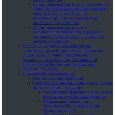
Муниципальный контроль за исполнением
единой теплоснабжающей организацией
обязательств по строительству,
реконструкции и (или) модернизации
объектов теплоснабжения
Муниципальный контроль на
автомобильном транспорте, городском
наземном электрическом транспорте и в
дорожном хозяйстве
Перечень находящихся в распоряжении
администрации муниципального образования
сведений, подлежащих представлению с
использованием координат (распоряжение
Правительства Российской Федерации от
09.02.2017 № 232-р)
Противодействие коррупции
Противодействие коррупции
Нормативные правовые и иные акты в сфере
противодействия коррупции
Нормативные правовые и иные акты в
сфере противодействия коррупции
Федеральные законы, указы
Президента РФ, постановления
Правительства РФ