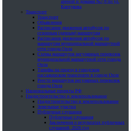
ареной и домами №7,9 по ул.
Картукова
Транспорт
Транспорт
Объявления
Расписание движения автобусов по
сезонным (дачным) маршрутам
Расписания движения автобусов по
маршрутам муниципальной маршрутной
сети города Орла
Схемы маршрутов регулярных перевозок
муниципальной маршрутной сети города
Орла
Тарифы на проезд в городском
пассажирском транспорте в городе Орле
Реестр маршрутов регулярных перевозок
города Орла
Национальные проекты РФ
Градостроительство и землепользование
Градостроительство и землепользование
Земельные участки
Публичные слушания
Публичные слушания
Заключения о результатах публичных
слушаний, 2026 год