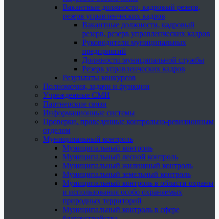
Вакантные должности, кадровый резерв,
резерв управленческих кадров
Вакантные должности, кадровый
резерв, резерв управленческих кадров
Руководители муниципальных
предприятий
Должности муниципальной службы
Резерв управленческих кадров
Результаты конкурсов
Полномочия, задачи и функции
Учрежденные СМИ
Партнерские связи
Информационные системы
Проверки, проведенные контрольно-ревизионным
отделом
Муниципальный контроль
Муниципальный контроль
Муниципальный лесной контроль
Муниципальный жилищный контроль
Муниципальный земельный контроль
Муниципальный контроль в области охраны
и использования особо охраняемых
природных территорий
Муниципальный контроль в сфере
благоустройства