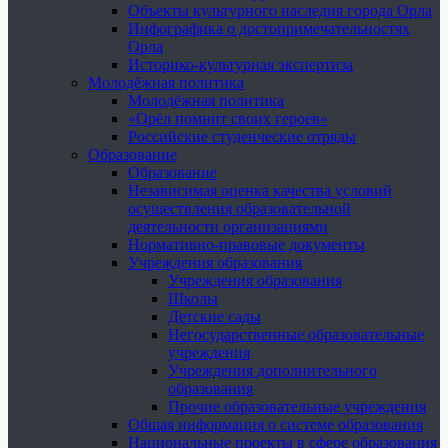
Объекты культурного наследия города Орла
Инфографика о достопримечательностях
Орла
Историко-культурная экспертиза
Молодёжная политика
Молодёжная политика
«Орёл помнит своих героев»
Российские студенческие отряды
Образование
Образование
Независимая оценка качества условий
осуществления образовательной
деятельности организациями
Нормативно-правовые документы
Учреждения образования
Учреждения образования
Школы
Детские сады
Негосударственные образовательные
учреждения
Учреждения дополнительного
образования
Прочие образовательные учреждения
Общая информация о системе образования
Национальные проекты в сфере образования