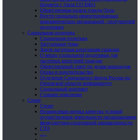
бюджета г. Орла СО НКО
Общественная палата города Орла
Реестр социально ориентированных
некоммерческих организаций - получателей
поддержки
Социальная политика
Социальная политика
Актуальные темы
Земля льготным категориям граждан
О мерах социальной поддержки для
льготных категорий граждан
Общественный совет по делам инвалидов
Опека и попечительство
Отделение Социального фонда России по
Орловской области информирует
Социальный контракт
Старшее поколение
Спорт
Спорт
Независимая оценка качества условий
осуществления деятельности организациями
физкультурно-спортивной направленности
ГТО
.....
......