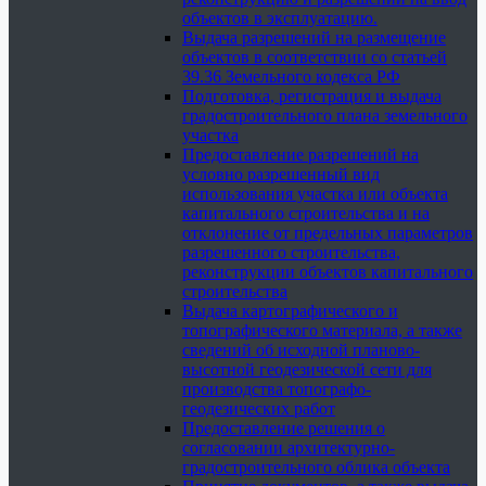
объектов в эксплуатацию.
Выдача разрешений на размещение
объектов в соответствии со статьей
39.36 Земельного кодекса РФ
Подготовка, регистрация и выдача
градостроительного плана земельного
участка
Предоставление разрешений на
условно разрешенный вид
использования участка или объекта
капитального строительства и на
отклонение от предельных параметров
разрешенного строительства,
реконструкции объектов капитального
строительства
Выдача картографического и
топографического материала, а также
сведений об исходной планово-
высотной геодезической сети для
производства топографо-
геодезических работ
Предоставление решения о
согласовании архитектурно-
градостроительного облика объекта