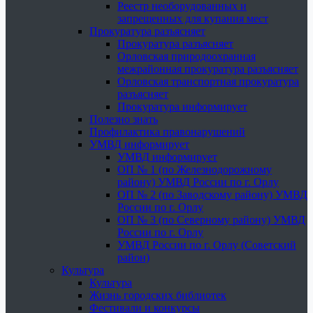
Реестр необорудованных и
запрещенных для купания мест
Прокуратура разъясняет
Прокуратура разъясняет
Орловская природоохранная
межрайонная прокуратура разъясняет
Орловская транспортная прокуратура
разъясняет
Прокуратура информирует
Полезно знать
Профилактика правонарушений
УМВД информирует
УМВД информирует
ОП № 1 (по Железнодорожному
району) УМВД России по г. Орлу
ОП № 2 (по Заводскому району) УМВД
России по г. Орлу
ОП № 3 (по Северному району) УМВД
России по г. Орлу
УМВД России по г. Орлу (Советский
район)
Культура
Культура
Жизнь городских библиотек
Фестивали и конкурсы