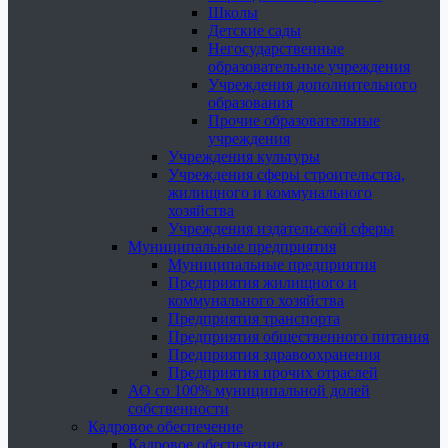
Школы
Детские сады
Негосударственные
образовательные учреждения
Учреждения дополнительного
образования
Прочие образовательные
учреждения
Учреждения культуры
Учреждения сферы строительства,
жилищного и коммунального
хозяйства
Учреждения издательской сферы
Муниципальные предприятия
Муниципальные предприятия
Предприятия жилищного и
коммунального хозяйства
Предприятия транспорта
Предприятия общественного питания
Предприятия здравоохранения
Предприятия прочих отраслей
АО со 100% муниципальной долей
собственности
Кадровое обеспечение
Кадровое обеспечение