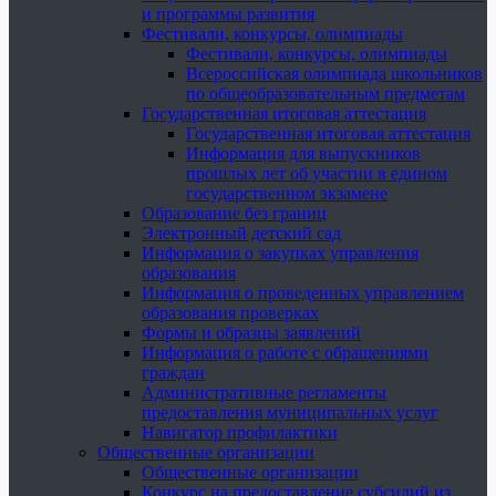
и программы развития
Фестивали, конкурсы, олимпиады
Фестивали, конкурсы, олимпиады
Всероссийская олимпиада школьников
по общеобразовательным предметам
Государственная итоговая аттестация
Государственная итоговая аттестация
Информация для выпускников
прошлых лет об участии в едином
государственном экзамене
Образование без границ
Электронный детский сад
Информация о закупках управления
образования
Информация о проведенных управлением
образования проверках
Формы и образцы заявлений
Информация о работе с обращениями
граждан
Административные регламенты
предоставления муниципальных услуг
Навигатор профилактики
Общественные организации
Общественные организации
Конкурс на предоставление субсидий из