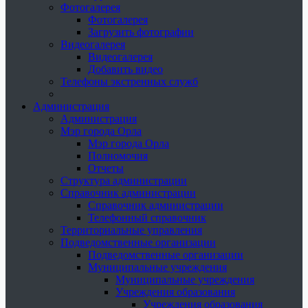
Фотогалерея
Фотогалерея
Загрузить фотографии
Видеогалерея
Видеогалерея
Добавить видео
Телефоны экстренных служб
Администрация
Администрация
Мэр города Орла
Мэр города Орла
Полномочия
Отчеты
Структура администрации
Справочник администрации
Справочник администрации
Телефонный справочник
Территориальные управления
Подведомственные организации
Подведомственные организации
Муниципальные учреждения
Муниципальные учреждения
Учреждения образования
Учреждения образования