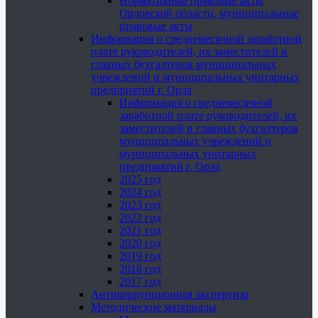
Нормативные правовые акты
Орловской области, муниципальные
правовые акты
Информация о среднемесячной заработной
плате руководителей, их заместителей и
главных бухгалтеров муниципальных
учреждений и муниципальных унитарных
предприятий г. Орла
Информация о среднемесячной
заработной плате руководителей, их
заместителей и главных бухгалтеров
муниципальных учреждений и
муниципальных унитарных
предприятий г. Орла
2025 год
2024 год
2023 год
2022 год
2021 год
2020 год
2019 год
2018 год
2017 год
Антикоррупционная экспертиза
Методические материалы