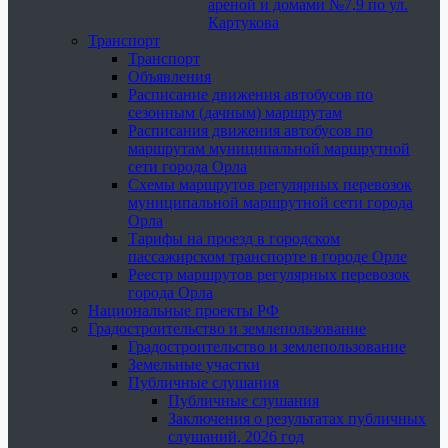
ареной и домами №7,9 по ул.
Картукова
Транспорт
Транспорт
Объявления
Расписание движения автобусов по
сезонным (дачным) маршрутам
Расписания движения автобусов по
маршрутам муниципальной маршрутной
сети города Орла
Схемы маршрутов регулярных перевозок
муниципальной маршрутной сети города
Орла
Тарифы на проезд в городском
пассажирском транспорте в городе Орле
Реестр маршрутов регулярных перевозок
города Орла
Национальные проекты РФ
Градостроительство и землепользование
Градостроительство и землепользование
Земельные участки
Публичные слушания
Публичные слушания
Заключения о результатах публичных
слушаний, 2026 год