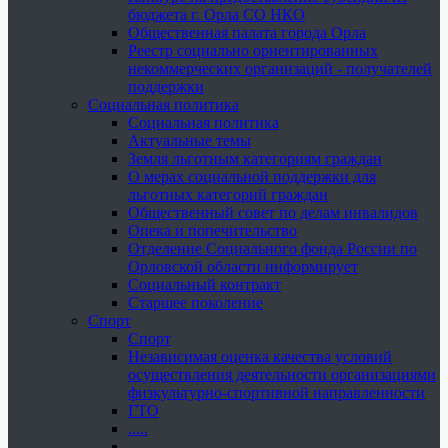
бюджета г. Орла СО НКО
Общественная палата города Орла
Реестр социально ориентированных
некоммерческих организаций - получателей
поддержки
Социальная политика
Социальная политика
Актуальные темы
Земля льготным категориям граждан
О мерах социальной поддержки для
льготных категорий граждан
Общественный совет по делам инвалидов
Опека и попечительство
Отделение Социального фонда России по
Орловской области информирует
Социальный контракт
Старшее поколение
Спорт
Спорт
Независимая оценка качества условий
осуществления деятельности организациями
физкультурно-спортивной направленности
ГТО
.....
......