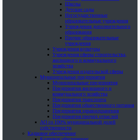
Школы
Детские сады
Негосударственные
образовательные учреждения
Учреждения дополнительного
образования
Прочие образовательные
учреждения
Учреждения культуры
Учреждения сферы строительства,
жилищного и коммунального
хозяйства
Учреждения издательской сферы
Муниципальные предприятия
Муниципальные предприятия
Предприятия жилищного и
коммунального хозяйства
Предприятия транспорта
Предприятия общественного питания
Предприятия здравоохранения
Предприятия прочих отраслей
АО со 100% муниципальной долей
собственности
Кадровое обеспечение
Кадровое обеспечение