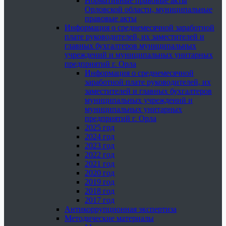
Нормативные правовые акты
Орловской области, муниципальные
правовые акты
Информация о среднемесячной заработной
плате руководителей, их заместителей и
главных бухгалтеров муниципальных
учреждений и муниципальных унитарных
предприятий г. Орла
Информация о среднемесячной
заработной плате руководителей, их
заместителей и главных бухгалтеров
муниципальных учреждений и
муниципальных унитарных
предприятий г. Орла
2025 год
2024 год
2023 год
2022 год
2021 год
2020 год
2019 год
2018 год
2017 год
Антикоррупционная экспертиза
Методические материалы