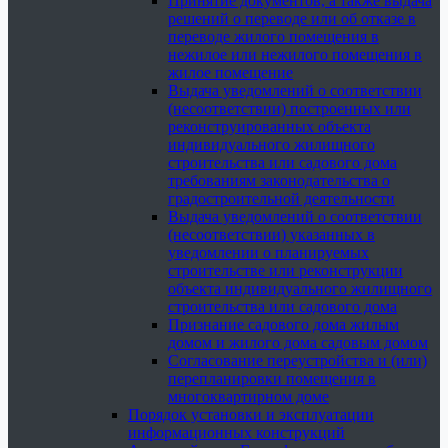
Принятие документов, а также выдача
решений о переводе или об отказе в
переводе жилого помещения в
нежилое или нежилого помещения в
жилое помещение
Выдача уведомлений о соответствии
(несоответствии) построенных или
реконструированных объекта
индивидуального жилищного
строительства или садового дома
требованиям законодательства о
градостроительной деятельности
Выдача уведомлений о соответствии
(несоответствии) указанных в
уведомлении о планируемых
строительстве или реконструкции
объекта индивидуального жилищного
строительства или садового дома
Признание садового дома жилым
домом и жилого дома садовым домом
Согласование переустройства и (или)
перепланировки помещения в
многоквартирном доме
Порядок установки и эксплуатации
информационных конструкций