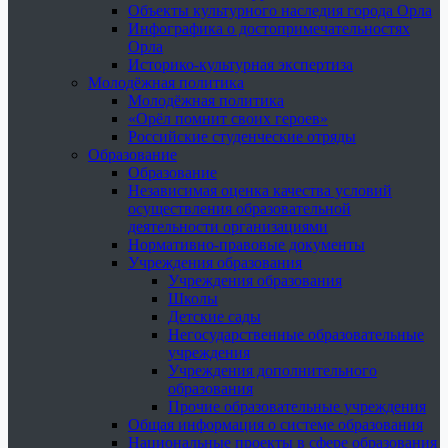
Объекты культурного наследия города Орла
Инфографика о достопримечательностях
Орла
Историко-культурная экспертиза
Молодёжная политика
Молодёжная политика
«Орёл помнит своих героев»
Российские студенческие отряды
Образование
Образование
Независимая оценка качества условий
осуществления образовательной
деятельности организациями
Нормативно-правовые документы
Учреждения образования
Учреждения образования
Школы
Детские сады
Негосударственные образовательные
учреждения
Учреждения дополнительного
образования
Прочие образовательные учреждения
Общая информация о системе образования
Национальные проекты в сфере образования