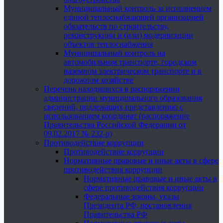
Муниципальный контроль за исполнением
единой теплоснабжающей организацией
обязательств по строительству,
реконструкции и (или) модернизации
объектов теплоснабжения
Муниципальный контроль на
автомобильном транспорте, городском
наземном электрическом транспорте и в
дорожном хозяйстве
Перечень находящихся в распоряжении
администрации муниципального образования
сведений, подлежащих представлению с
использованием координат (распоряжение
Правительства Российской Федерации от
09.02.2017 № 232-р)
Противодействие коррупции
Противодействие коррупции
Нормативные правовые и иные акты в сфере
противодействия коррупции
Нормативные правовые и иные акты в
сфере противодействия коррупции
Федеральные законы, указы
Президента РФ, постановления
Правительства РФ