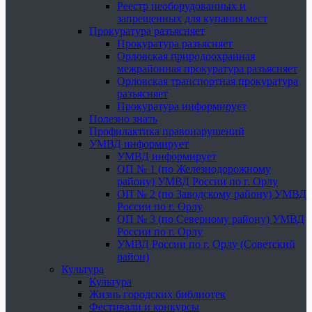
Реестр необорудованных и
запрещенных для купания мест
Прокуратура разъясняет
Прокуратура разъясняет
Орловская природоохранная
межрайонная прокуратура разъясняет
Орловская транспортная прокуратура
разъясняет
Прокуратура информирует
Полезно знать
Профилактика правонарушений
УМВД информирует
УМВД информирует
ОП № 1 (по Железнодорожному
району) УМВД России по г. Орлу
ОП № 2 (по Заводскому району) УМВД
России по г. Орлу
ОП № 3 (по Северному району) УМВД
России по г. Орлу
УМВД России по г. Орлу (Советский
район)
Культура
Культура
Жизнь городских библиотек
Фестивали и конкурсы