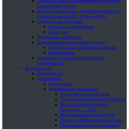
Адресный план Геоинформационная база
Технический архив
Местные нормативы градостроительного
проектирования МО «Город Орёл»
Страница застройщика
Страница застройщика
Комиссия
Публичные сервитуты
Комплексные кадастровые работы
Комплексные кадастровые работы
Карты-планы
Роскадастр по Орловской области
информирует
Безопасность
Безопасность
Антитеррор
Антитеррор
Тематические материалы
Тематические материалы
77-я годовщина Великой Победы
Всероссийская перепись
населения — 2021
Национальные проекты РФ
Проект «Эффективный регион»
Общероссийское голосование