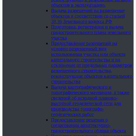
объектов в эксплуатацию.
Выдача разрешений на размещение
объектов в соответствии со статьей
39.36 Земельного кодекса РФ
Подготовка, регистрация и выдача
градостроительного плана земельного
участка
Предоставление разрешений на
условно разрешенный вид
использования участка или объекта
капитального строительства и на
отклонение от предельных параметров
разрешенного строительства,
реконструкции объектов капитального
строительства
Выдача картографического и
топографического материала, а также
сведений об исходной планово-
высотной геодезической сети для
производства топографо-
геодезических работ
Предоставление решения о
согласовании архитектурно-
градостроительного облика объекта