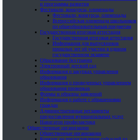
и программы развития
Фестивали, конкурсы, олимпиады
Фестивали, конкурсы, олимпиады
Всероссийская олимпиада школьников
по общеобразовательным предметам
Государственная итоговая аттестация
Государственная итоговая аттестация
Информация для выпускников
прошлых лет об участии в едином
государственном экзамене
Образование без границ
Электронный детский сад
Информация о закупках управления
образования
Информация о проведенных управлением
образования проверках
Формы и образцы заявлений
Информация о работе с обращениями
граждан
Административные регламенты
предоставления муниципальных услуг
Навигатор профилактики
Общественные организации
Общественные организации
Конкурс на предоставление субсидий из