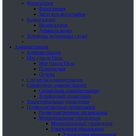
Фотогалерея
Фотогалерея
Загрузить фотографии
Видеогалерея
Видеогалерея
Добавить видео
Телефоны экстренных служб
Администрация
Администрация
Мэр города Орла
Мэр города Орла
Полномочия
Отчеты
Структура администрации
Справочник администрации
Справочник администрации
Телефонный справочник
Территориальные управления
Подведомственные организации
Подведомственные организации
Муниципальные учреждения
Муниципальные учреждения
Учреждения образования
Учреждения образования