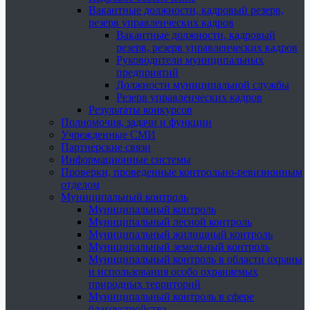
Вакантные должности, кадровый резерв,
резерв управленческих кадров
Вакантные должности, кадровый
резерв, резерв управленческих кадров
Руководители муниципальных
предприятий
Должности муниципальной службы
Резерв управленческих кадров
Результаты конкурсов
Полномочия, задачи и функции
Учрежденные СМИ
Партнерские связи
Информационные системы
Проверки, проведенные контрольно-ревизионным
отделом
Муниципальный контроль
Муниципальный контроль
Муниципальный лесной контроль
Муниципальный жилищный контроль
Муниципальный земельный контроль
Муниципальный контроль в области охраны
и использования особо охраняемых
природных территорий
Муниципальный контроль в сфере
благоустройства