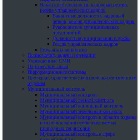
Вакантные должности, кадровый резерв,
резерв управленческих кадров
Вакантные должности, кадровый
резерв, резерв управленческих кадров
Руководители муниципальных
предприятий
Должности муниципальной службы
Резерв управленческих кадров
Результаты конкурсов
Полномочия, задачи и функции
Учрежденные СМИ
Партнерские связи
Информационные системы
Проверки, проведенные контрольно-ревизионным
отделом
Муниципальный контроль
Муниципальный контроль
Муниципальный лесной контроль
Муниципальный жилищный контроль
Муниципальный земельный контроль
Муниципальный контроль в области охраны
и использования особо охраняемых
природных территорий
Муниципальный контроль в сфере
благоустройства