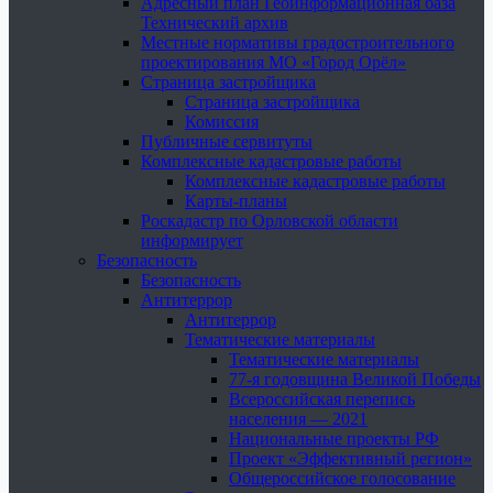
Адресный план Геоинформационная база
Технический архив
Местные нормативы градостроительного
проектирования МО «Город Орёл»
Страница застройщика
Страница застройщика
Комиссия
Публичные сервитуты
Комплексные кадастровые работы
Комплексные кадастровые работы
Карты-планы
Роскадастр по Орловской области
информирует
Безопасность
Безопасность
Антитеррор
Антитеррор
Тематические материалы
Тематические материалы
77-я годовщина Великой Победы
Всероссийская перепись
населения — 2021
Национальные проекты РФ
Проект «Эффективный регион»
Общероссийское голосование