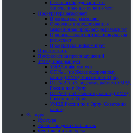
Реестр необорудованных и
запрещенных для купания мест
Прокуратура разъясняет
Прокуратура разъясняет
Орловская природоохранная
межрайонная прокуратура разъясняет
Орловская транспортная прокуратура
разъясняет
Прокуратура информирует
Полезно знать
Профилактика правонарушений
УМВД информирует
УМВД информирует
ОП № 1 (по Железнодорожному
району) УМВД России по г. Орлу
ОП № 2 (по Заводскому району) УМВД
России по г. Орлу
ОП № 3 (по Северному району) УМВД
России по г. Орлу
УМВД России по г. Орлу (Советский
район)
Культура
Культура
Жизнь городских библиотек
Фестивали и конкурсы