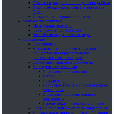
Объекты культурного наследия города Орла
Инфографика о достопримечательностях
Орла
Историко-культурная экспертиза
Молодёжная политика
Молодёжная политика
«Орёл помнит своих героев»
Российские студенческие отряды
Образование
Образование
Независимая оценка качества условий
осуществления образовательной
деятельности организациями
Нормативно-правовые документы
Учреждения образования
Учреждения образования
Школы
Детские сады
Негосударственные образовательные
учреждения
Учреждения дополнительного
образования
Прочие образовательные учреждения
Общая информация о системе образования
Национальные проекты в сфере образования