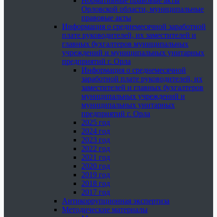
Нормативные правовые акты
Орловской области, муниципальные
правовые акты
Информация о среднемесячной заработной
плате руководителей, их заместителей и
главных бухгалтеров муниципальных
учреждений и муниципальных унитарных
предприятий г. Орла
Информация о среднемесячной
заработной плате руководителей, их
заместителей и главных бухгалтеров
муниципальных учреждений и
муниципальных унитарных
предприятий г. Орла
2025 год
2024 год
2023 год
2022 год
2021 год
2020 год
2019 год
2018 год
2017 год
Антикоррупционная экспертиза
Методические материалы