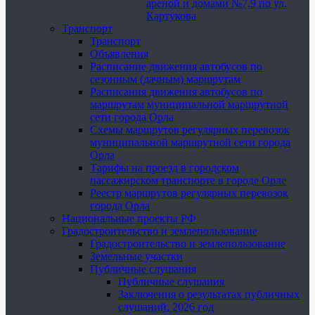
ареной и домами №7,9 по ул.
Картукова
Транспорт
Транспорт
Объявления
Расписание движения автобусов по
сезонным (дачным) маршрутам
Расписания движения автобусов по
маршрутам муниципальной маршрутной
сети города Орла
Схемы маршрутов регулярных перевозок
муниципальной маршрутной сети города
Орла
Тарифы на проезд в городском
пассажирском транспорте в городе Орле
Реестр маршрутов регулярных перевозок
города Орла
Национальные проекты РФ
Градостроительство и землепользование
Градостроительство и землепользование
Земельные участки
Публичные слушания
Публичные слушания
Заключения о результатах публичных
слушаний, 2026 год