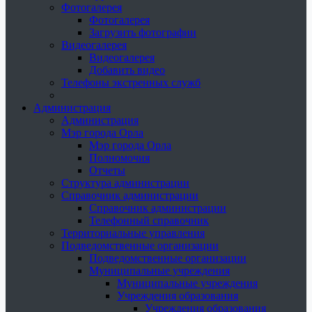
Фотогалерея
Фотогалерея
Загрузить фотографии
Видеогалерея
Видеогалерея
Добавить видео
Телефоны экстренных служб
Администрация
Администрация
Мэр города Орла
Мэр города Орла
Полномочия
Отчеты
Структура администрации
Справочник администрации
Справочник администрации
Телефонный справочник
Территориальные управления
Подведомственные организации
Подведомственные организации
Муниципальные учреждения
Муниципальные учреждения
Учреждения образования
Учреждения образования