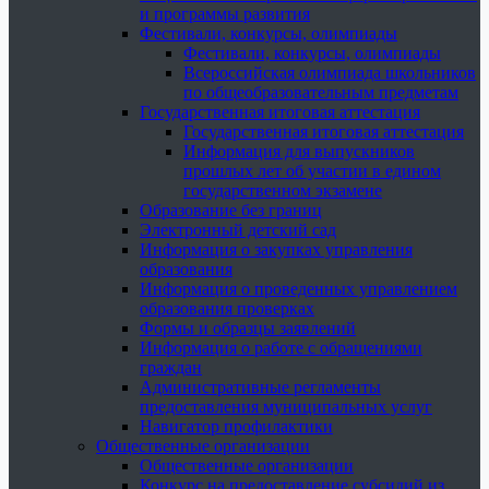
и программы развития
Фестивали, конкурсы, олимпиады
Фестивали, конкурсы, олимпиады
Всероссийская олимпиада школьников
по общеобразовательным предметам
Государственная итоговая аттестация
Государственная итоговая аттестация
Информация для выпускников
прошлых лет об участии в едином
государственном экзамене
Образование без границ
Электронный детский сад
Информация о закупках управления
образования
Информация о проведенных управлением
образования проверках
Формы и образцы заявлений
Информация о работе с обращениями
граждан
Административные регламенты
предоставления муниципальных услуг
Навигатор профилактики
Общественные организации
Общественные организации
Конкурс на предоставление субсидий из