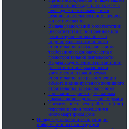
Принятие документов, а также выдача
решений о переводе или об отказе в
переводе жилого помещения в
нежилое или нежилого помещения в
жилое помещение
Выдача уведомлений о соответствии
(несоответствии) построенных или
реконструированных объекта
индивидуального жилищного
строительства или садового дома
требованиям законодательства о
градостроительной деятельности
Выдача уведомлений о соответствии
(несоответствии) указанных в
уведомлении о планируемых
строительстве или реконструкции
объекта индивидуального жилищного
строительства или садового дома
Признание садового дома жилым
домом и жилого дома садовым домом
Согласование переустройства и (или)
перепланировки помещения в
многоквартирном доме
Порядок установки и эксплуатации
информационных конструкций