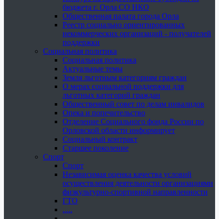
бюджета г. Орла СО НКО
Общественная палата города Орла
Реестр социально ориентированных
некоммерческих организаций - получателей
поддержки
Социальная политика
Социальная политика
Актуальные темы
Земля льготным категориям граждан
О мерах социальной поддержки для
льготных категорий граждан
Общественный совет по делам инвалидов
Опека и попечительство
Отделение Социального фонда России по
Орловской области информирует
Социальный контракт
Старшее поколение
Спорт
Спорт
Независимая оценка качества условий
осуществления деятельности организациями
физкультурно-спортивной направленности
ГТО
.....
......