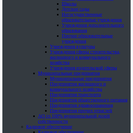
Школы
Детские сады
Негосударственные
образовательные учреждения
Учреждения дополнительного
образования
Прочие образовательные
учреждения
Учреждения культуры
Учреждения сферы строительства,
жилищного и коммунального
хозяйства
Учреждения издательской сферы
Муниципальные предприятия
Муниципальные предприятия
Предприятия жилищного и
коммунального хозяйства
Предприятия транспорта
Предприятия общественного питания
Предприятия здравоохранения
Предприятия прочих отраслей
АО со 100% муниципальной долей
собственности
Кадровое обеспечение
Кадровое обеспечение