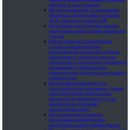
объектов в эксплуатацию.
Выдача разрешений на размещение
объектов в соответствии со статьей
39.36 Земельного кодекса РФ
Подготовка, регистрация и выдача
градостроительного плана земельного
участка
Предоставление разрешений на
условно разрешенный вид
использования участка или объекта
капитального строительства и на
отклонение от предельных параметров
разрешенного строительства,
реконструкции объектов капитального
строительства
Выдача картографического и
топографического материала, а также
сведений об исходной планово-
высотной геодезической сети для
производства топографо-
геодезических работ
Предоставление решения о
согласовании архитектурно-
градостроительного облика объекта