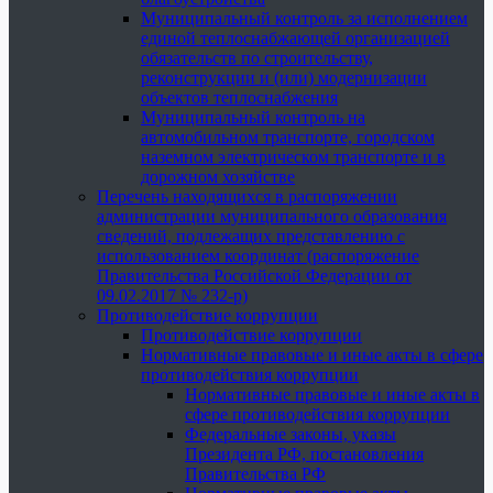
Муниципальный контроль за исполнением
единой теплоснабжающей организацией
обязательств по строительству,
реконструкции и (или) модернизации
объектов теплоснабжения
Муниципальный контроль на
автомобильном транспорте, городском
наземном электрическом транспорте и в
дорожном хозяйстве
Перечень находящихся в распоряжении
администрации муниципального образования
сведений, подлежащих представлению с
использованием координат (распоряжение
Правительства Российской Федерации от
09.02.2017 № 232-р)
Противодействие коррупции
Противодействие коррупции
Нормативные правовые и иные акты в сфере
противодействия коррупции
Нормативные правовые и иные акты в
сфере противодействия коррупции
Федеральные законы, указы
Президента РФ, постановления
Правительства РФ