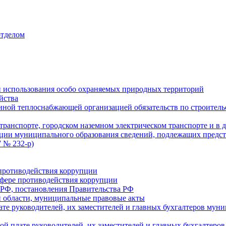
отделом
 использования особо охраняемых природных территорий
йства
ой теплоснабжающей организацией обязательств по строительс
ранспорте, городском наземном электрическом транспорте и в 
ции муниципального образования сведений, подлежащих предст
 № 232-р)
противодействия коррупции
фере противодействия коррупции
 РФ, постановления Правительства РФ
 области, муниципальные правовые акты
ате руководителей, их заместителей и главных бухгалтеров м
ой плате руководителей, их заместителей и главных бухгалте