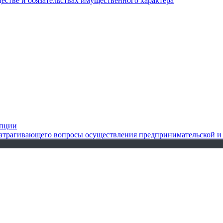
ществе и обязательствах имущественного характера
упции
 затрагивающего вопросы осуществления предпринимательской и