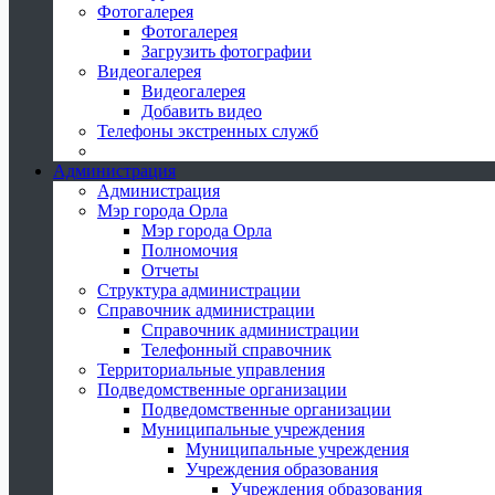
Фотогалерея
Фотогалерея
Загрузить фотографии
Видеогалерея
Видеогалерея
Добавить видео
Телефоны экстренных служб
Администрация
Администрация
Мэр города Орла
Мэр города Орла
Полномочия
Отчеты
Структура администрации
Справочник администрации
Справочник администрации
Телефонный справочник
Территориальные управления
Подведомственные организации
Подведомственные организации
Муниципальные учреждения
Муниципальные учреждения
Учреждения образования
Учреждения образования