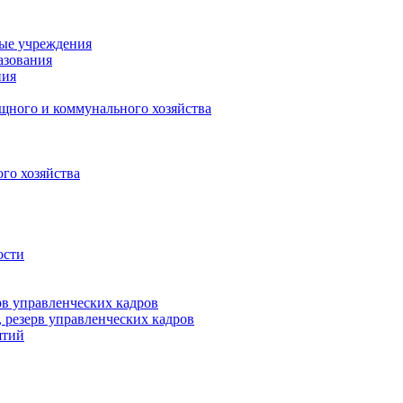
ные учреждения
азования
ния
щного и коммунального хозяйства
го хозяйства
ости
рв управленческих кадров
 резерв управленческих кадров
ятий