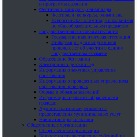
и программы развития
Фестивали, конкурсы, олимпиады
Фестивали, конкурсы, олимпиады
Всероссийская олимпиада школьников
по общеобразовательным предметам
Государственная итоговая аттестация
Государственная итоговая аттестация
Информация для выпускников
прошлых лет об участии в едином
государственном экзамене
Образование без границ
Электронный детский сад
Информация о закупках управления
образования
Информация о проведенных управлением
образования проверках
Формы и образцы заявлений
Информация о работе с обращениями
граждан
Административные регламенты
предоставления муниципальных услуг
Навигатор профилактики
Общественные организации
Общественные организации
Конкурс на предоставление субсидий из