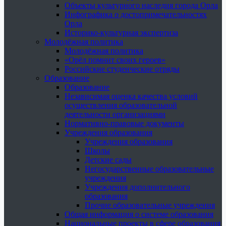
Объекты культурного наследия города Орла
Инфографика о достопримечательностях
Орла
Историко-культурная экспертиза
Молодёжная политика
Молодёжная политика
«Орёл помнит своих героев»
Российские студенческие отряды
Образование
Образование
Независимая оценка качества условий
осуществления образовательной
деятельности организациями
Нормативно-правовые документы
Учреждения образования
Учреждения образования
Школы
Детские сады
Негосударственные образовательные
учреждения
Учреждения дополнительного
образования
Прочие образовательные учреждения
Общая информация о системе образования
Национальные проекты в сфере образования