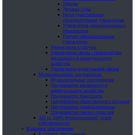
Школы
Детские сады
Негосударственные
образовательные учреждения
Учреждения дополнительного
образования
Прочие образовательные
учреждения
Учреждения культуры
Учреждения сферы строительства,
жилищного и коммунального
хозяйства
Учреждения издательской сферы
Муниципальные предприятия
Муниципальные предприятия
Предприятия жилищного и
коммунального хозяйства
Предприятия транспорта
Предприятия общественного питания
Предприятия здравоохранения
Предприятия прочих отраслей
АО со 100% муниципальной долей
собственности
Кадровое обеспечение
Кадровое обеспечение