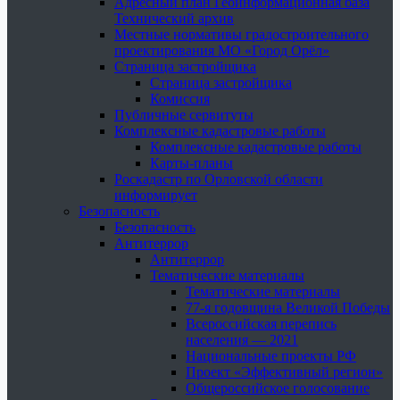
Адресный план Геоинформационная база
Технический архив
Местные нормативы градостроительного
проектирования МО «Город Орёл»
Страница застройщика
Страница застройщика
Комиссия
Публичные сервитуты
Комплексные кадастровые работы
Комплексные кадастровые работы
Карты-планы
Роскадастр по Орловской области
информирует
Безопасность
Безопасность
Антитеррор
Антитеррор
Тематические материалы
Тематические материалы
77-я годовщина Великой Победы
Всероссийская перепись
населения — 2021
Национальные проекты РФ
Проект «Эффективный регион»
Общероссийское голосование