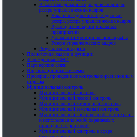
Вакантные должности, кадровый резерв,
резерв управленческих кадров
Вакантные должности, кадровый
резерв, резерв управленческих кадров
Руководители муниципальных
предприятий
Должности муниципальной службы
Резерв управленческих кадров
Результаты конкурсов
Полномочия, задачи и функции
Учрежденные СМИ
Партнерские связи
Информационные системы
Проверки, проведенные контрольно-ревизионным
отделом
Муниципальный контроль
Муниципальный контроль
Муниципальный лесной контроль
Муниципальный жилищный контроль
Муниципальный земельный контроль
Муниципальный контроль в области охраны
и использования особо охраняемых
природных территорий
Муниципальный контроль в сфере
благоустройства