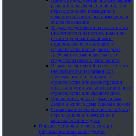
Принятие документов, а также выдача
решений о переводе или об отказе в
переводе жилого помещения в
нежилое или нежилого помещения в
жилое помещение
Выдача уведомлений о соответствии
(несоответствии) построенных или
реконструированных объекта
индивидуального жилищного
строительства или садового дома
требованиям законодательства о
градостроительной деятельности
Выдача уведомлений о соответствии
(несоответствии) указанных в
уведомлении о планируемых
строительстве или реконструкции
объекта индивидуального жилищного
строительства или садового дома
Признание садового дома жилым
домом и жилого дома садовым домом
Согласование переустройства и (или)
перепланировки помещения в
многоквартирном доме
Порядок установки и эксплуатации
информационных конструкций