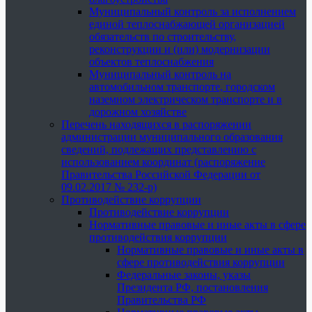
Муниципальный контроль за исполнением
единой теплоснабжающей организацией
обязательств по строительству,
реконструкции и (или) модернизации
объектов теплоснабжения
Муниципальный контроль на
автомобильном транспорте, городском
наземном электрическом транспорте и в
дорожном хозяйстве
Перечень находящихся в распоряжении
администрации муниципального образования
сведений, подлежащих представлению с
использованием координат (распоряжение
Правительства Российской Федерации от
09.02.2017 № 232-р)
Противодействие коррупции
Противодействие коррупции
Нормативные правовые и иные акты в сфере
противодействия коррупции
Нормативные правовые и иные акты в
сфере противодействия коррупции
Федеральные законы, указы
Президента РФ, постановления
Правительства РФ