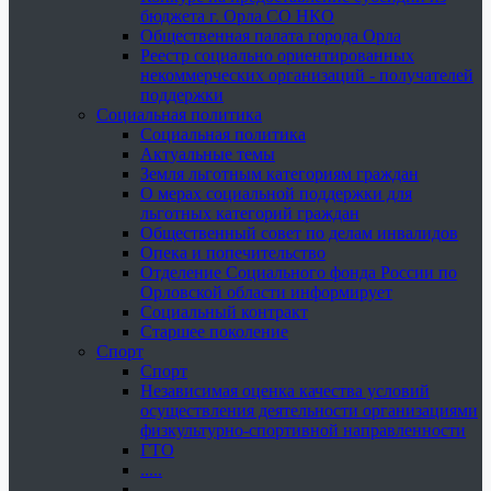
бюджета г. Орла СО НКО
Общественная палата города Орла
Реестр социально ориентированных
некоммерческих организаций - получателей
поддержки
Социальная политика
Социальная политика
Актуальные темы
Земля льготным категориям граждан
О мерах социальной поддержки для
льготных категорий граждан
Общественный совет по делам инвалидов
Опека и попечительство
Отделение Социального фонда России по
Орловской области информирует
Социальный контракт
Старшее поколение
Спорт
Спорт
Независимая оценка качества условий
осуществления деятельности организациями
физкультурно-спортивной направленности
ГТО
.....
......