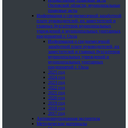
Нормативные правовые акты
Орловской области, муниципальные
правовые акты
Информация о среднемесячной заработной
плате руководителей, их заместителей и
главных бухгалтеров муниципальных
учреждений и муниципальных унитарных
предприятий г. Орла
Информация о среднемесячной
заработной плате руководителей, их
заместителей и главных бухгалтеров
муниципальных учреждений и
муниципальных унитарных
предприятий г. Орла
2025 год
2024 год
2023 год
2022 год
2021 год
2020 год
2019 год
2018 год
2017 год
Антикоррупционная экспертиза
Методические материалы