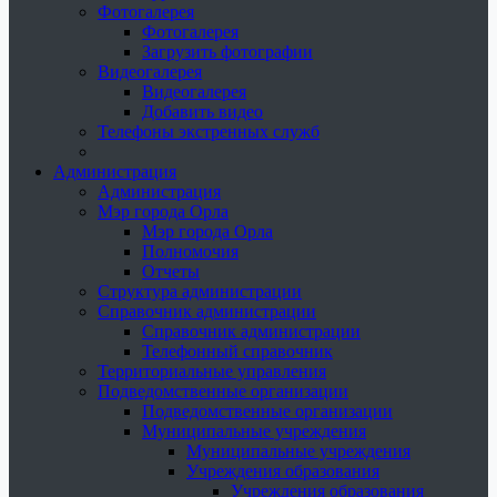
Фотогалерея
Фотогалерея
Загрузить фотографии
Видеогалерея
Видеогалерея
Добавить видео
Телефоны экстренных служб
Администрация
Администрация
Мэр города Орла
Мэр города Орла
Полномочия
Отчеты
Структура администрации
Справочник администрации
Справочник администрации
Телефонный справочник
Территориальные управления
Подведомственные организации
Подведомственные организации
Муниципальные учреждения
Муниципальные учреждения
Учреждения образования
Учреждения образования