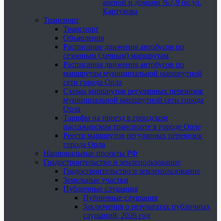
ареной и домами №7,9 по ул.
Картукова
Транспорт
Транспорт
Объявления
Расписание движения автобусов по
сезонным (дачным) маршрутам
Расписания движения автобусов по
маршрутам муниципальной маршрутной
сети города Орла
Схемы маршрутов регулярных перевозок
муниципальной маршрутной сети города
Орла
Тарифы на проезд в городском
пассажирском транспорте в городе Орле
Реестр маршрутов регулярных перевозок
города Орла
Национальные проекты РФ
Градостроительство и землепользование
Градостроительство и землепользование
Земельные участки
Публичные слушания
Публичные слушания
Заключения о результатах публичных
слушаний, 2026 год