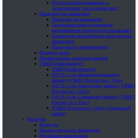
Реестр необорудованных и
запрещенных для купания мест
Прокуратура разъясняет
Прокуратура разъясняет
Орловская природоохранная
межрайонная прокуратура разъясняет
Орловская транспортная прокуратура
разъясняет
Прокуратура информирует
Полезно знать
Профилактика правонарушений
УМВД информирует
УМВД информирует
ОП № 1 (по Железнодорожному
району) УМВД России по г. Орлу
ОП № 2 (по Заводскому району) УМВД
России по г. Орлу
ОП № 3 (по Северному району) УМВД
России по г. Орлу
УМВД России по г. Орлу (Советский
район)
Культура
Культура
Жизнь городских библиотек
Фестивали и конкурсы