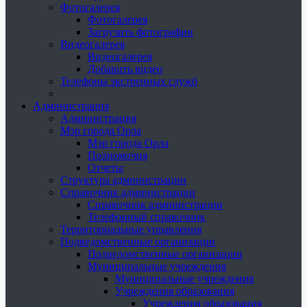
Фотогалерея
Фотогалерея
Загрузить фотографии
Видеогалерея
Видеогалерея
Добавить видео
Телефоны экстренных служб
Администрация
Администрация
Мэр города Орла
Мэр города Орла
Полномочия
Отчеты
Структура администрации
Справочник администрации
Справочник администрации
Телефонный справочник
Территориальные управления
Подведомственные организации
Подведомственные организации
Муниципальные учреждения
Муниципальные учреждения
Учреждения образования
Учреждения образования