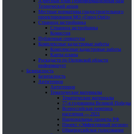
Адресный план Геоинформационная база
Технический архив
Местные нормативы градостроительного
проектирования МО «Город Орёл»
Страница застройщика
Страница застройщика
Комиссия
Публичные сервитуты
Комплексные кадастровые работы
Комплексные кадастровые работы
Карты-планы
Роскадастр по Орловской области
информирует
Безопасность
Безопасность
Антитеррор
Антитеррор
Тематические материалы
Тематические материалы
77-я годовщина Великой Победы
Всероссийская перепись
населения — 2021
Национальные проекты РФ
Проект «Эффективный регион»
Общероссийское голосование