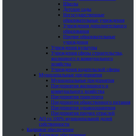
Школы
Детские сады
Негосударственные
образовательные учреждения
Учреждения дополнительного
образования
Прочие образовательные
учреждения
Учреждения культуры
Учреждения сферы строительства,
жилищного и коммунального
хозяйства
Учреждения издательской сферы
Муниципальные предприятия
Муниципальные предприятия
Предприятия жилищного и
коммунального хозяйства
Предприятия транспорта
Предприятия общественного питания
Предприятия здравоохранения
Предприятия прочих отраслей
АО со 100% муниципальной долей
собственности
Кадровое обеспечение
Кадровое обеспечение