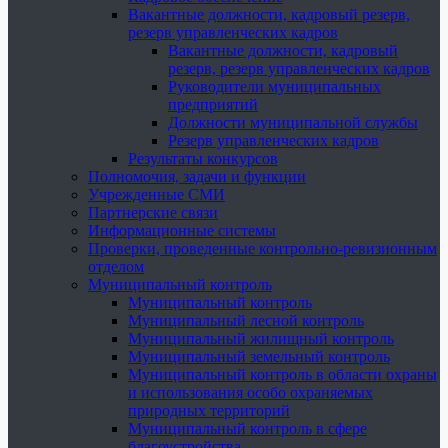
Вакантные должности, кадровый резерв,
резерв управленческих кадров
Вакантные должности, кадровый
резерв, резерв управленческих кадров
Руководители муниципальных
предприятий
Должности муниципальной службы
Резерв управленческих кадров
Результаты конкурсов
Полномочия, задачи и функции
Учрежденные СМИ
Партнерские связи
Информационные системы
Проверки, проведенные контрольно-ревизионным
отделом
Муниципальный контроль
Муниципальный контроль
Муниципальный лесной контроль
Муниципальный жилищный контроль
Муниципальный земельный контроль
Муниципальный контроль в области охраны
и использования особо охраняемых
природных территорий
Муниципальный контроль в сфере
благоустройства