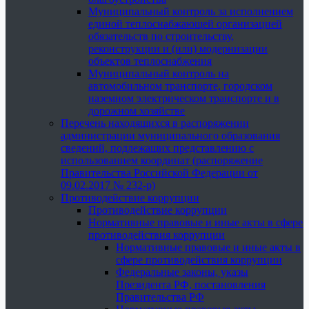
Муниципальный контроль за исполнением
единой теплоснабжающей организацией
обязательств по строительству,
реконструкции и (или) модернизации
объектов теплоснабжения
Муниципальный контроль на
автомобильном транспорте, городском
наземном электрическом транспорте и в
дорожном хозяйстве
Перечень находящихся в распоряжении
администрации муниципального образования
сведений, подлежащих представлению с
использованием координат (распоряжение
Правительства Российской Федерации от
09.02.2017 № 232-р)
Противодействие коррупции
Противодействие коррупции
Нормативные правовые и иные акты в сфере
противодействия коррупции
Нормативные правовые и иные акты в
сфере противодействия коррупции
Федеральные законы, указы
Президента РФ, постановления
Правительства РФ