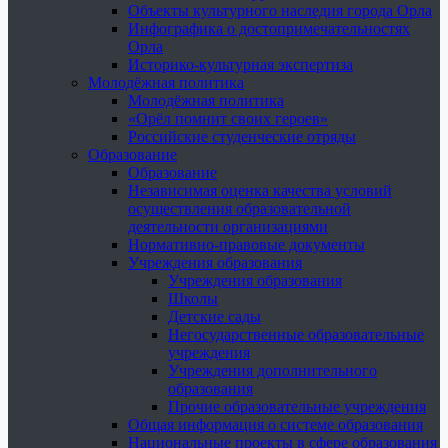
Объекты культурного наследия города Орла
Инфографика о достопримечательностях
Орла
Историко-культурная экспертиза
Молодёжная политика
Молодёжная политика
«Орёл помнит своих героев»
Российские студенческие отряды
Образование
Образование
Независимая оценка качества условий
осуществления образовательной
деятельности организациями
Нормативно-правовые документы
Учреждения образования
Учреждения образования
Школы
Детские сады
Негосударственные образовательные
учреждения
Учреждения дополнительного
образования
Прочие образовательные учреждения
Общая информация о системе образования
Национальные проекты в сфере образования