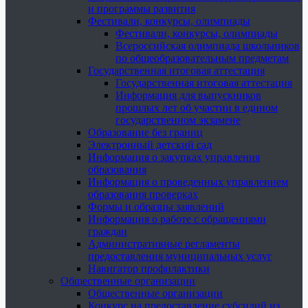
и программы развития
Фестивали, конкурсы, олимпиады
Фестивали, конкурсы, олимпиады
Всероссийская олимпиада школьников
по общеобразовательным предметам
Государственная итоговая аттестация
Государственная итоговая аттестация
Информация для выпускников
прошлых лет об участии в едином
государственном экзамене
Образование без границ
Электронный детский сад
Информация о закупках управления
образования
Информация о проведенных управлением
образования проверках
Формы и образцы заявлений
Информация о работе с обращениями
граждан
Административные регламенты
предоставления муниципальных услуг
Навигатор профилактики
Общественные организации
Общественные организации
Конкурс на предоставление субсидий из