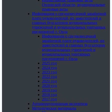
Нормативные правовые акты
Орловской области, муниципальные
правовые акты
Информация о среднемесячной заработной
плате руководителей, их заместителей и
главных бухгалтеров муниципальных
учреждений и муниципальных унитарных
предприятий г. Орла
Информация о среднемесячной
заработной плате руководителей, их
заместителей и главных бухгалтеров
муниципальных учреждений и
муниципальных унитарных
предприятий г. Орла
2025 год
2024 год
2023 год
2022 год
2021 год
2020 год
2019 год
2018 год
2017 год
Антикоррупционная экспертиза
Методические материалы