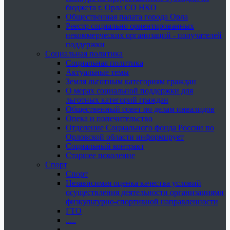
бюджета г. Орла СО НКО
Общественная палата города Орла
Реестр социально ориентированных
некоммерческих организаций - получателей
поддержки
Социальная политика
Социальная политика
Актуальные темы
Земля льготным категориям граждан
О мерах социальной поддержки для
льготных категорий граждан
Общественный совет по делам инвалидов
Опека и попечительство
Отделение Социального фонда России по
Орловской области информирует
Социальный контракт
Старшее поколение
Спорт
Спорт
Независимая оценка качества условий
осуществления деятельности организациями
физкультурно-спортивной направленности
ГТО
.....
......