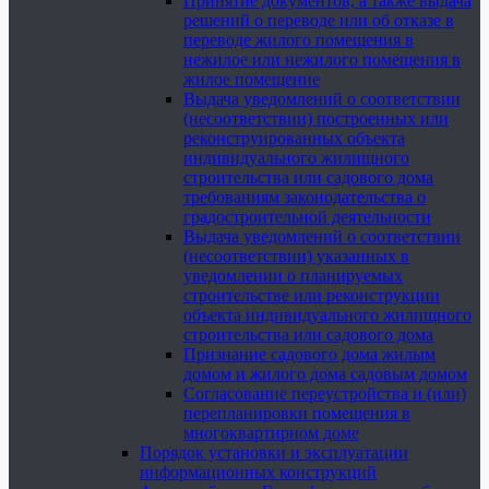
Принятие документов, а также выдача
решений о переводе или об отказе в
переводе жилого помещения в
нежилое или нежилого помещения в
жилое помещение
Выдача уведомлений о соответствии
(несоответствии) построенных или
реконструированных объекта
индивидуального жилищного
строительства или садового дома
требованиям законодательства о
градостроительной деятельности
Выдача уведомлений о соответствии
(несоответствии) указанных в
уведомлении о планируемых
строительстве или реконструкции
объекта индивидуального жилищного
строительства или садового дома
Признание садового дома жилым
домом и жилого дома садовым домом
Согласование переустройства и (или)
перепланировки помещения в
многоквартирном доме
Порядок установки и эксплуатации
информационных конструкций