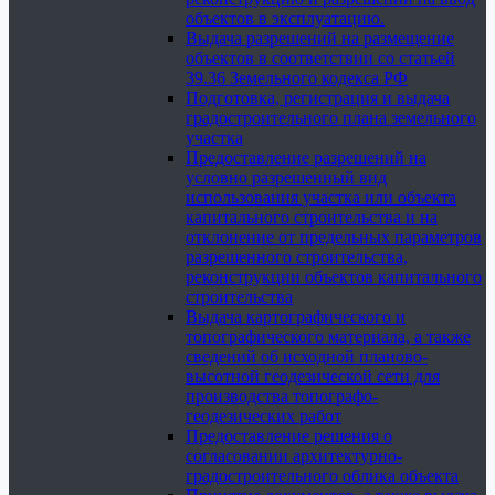
объектов в эксплуатацию.
Выдача разрешений на размещение
объектов в соответствии со статьей
39.36 Земельного кодекса РФ
Подготовка, регистрация и выдача
градостроительного плана земельного
участка
Предоставление разрешений на
условно разрешенный вид
использования участка или объекта
капитального строительства и на
отклонение от предельных параметров
разрешенного строительства,
реконструкции объектов капитального
строительства
Выдача картографического и
топографического материала, а также
сведений об исходной планово-
высотной геодезической сети для
производства топографо-
геодезических работ
Предоставление решения о
согласовании архитектурно-
градостроительного облика объекта