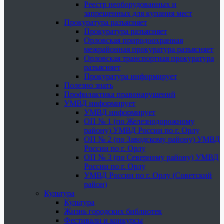
Реестр необорудованных и
запрещенных для купания мест
Прокуратура разъясняет
Прокуратура разъясняет
Орловская природоохранная
межрайонная прокуратура разъясняет
Орловская транспортная прокуратура
разъясняет
Прокуратура информирует
Полезно знать
Профилактика правонарушений
УМВД информирует
УМВД информирует
ОП № 1 (по Железнодорожному
району) УМВД России по г. Орлу
ОП № 2 (по Заводскому району) УМВД
России по г. Орлу
ОП № 3 (по Северному району) УМВД
России по г. Орлу
УМВД России по г. Орлу (Советский
район)
Культура
Культура
Жизнь городских библиотек
Фестивали и конкурсы