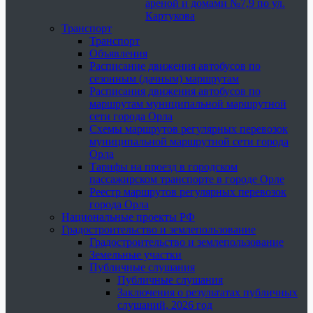
ареной и домами №7,9 по ул.
Картукова
Транспорт
Транспорт
Объявления
Расписание движения автобусов по
сезонным (дачным) маршрутам
Расписания движения автобусов по
маршрутам муниципальной маршрутной
сети города Орла
Схемы маршрутов регулярных перевозок
муниципальной маршрутной сети города
Орла
Тарифы на проезд в городском
пассажирском транспорте в городе Орле
Реестр маршрутов регулярных перевозок
города Орла
Национальные проекты РФ
Градостроительство и землепользование
Градостроительство и землепользование
Земельные участки
Публичные слушания
Публичные слушания
Заключения о результатах публичных
слушаний, 2026 год