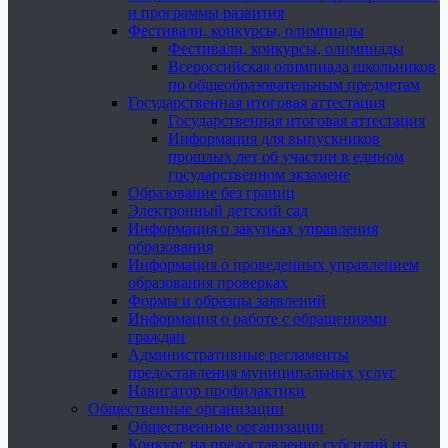
и программы развития
Фестивали, конкурсы, олимпиады
Фестивали, конкурсы, олимпиады
Всероссийская олимпиада школьников
по общеобразовательным предметам
Государственная итоговая аттестация
Государственная итоговая аттестация
Информация для выпускников
прошлых лет об участии в едином
государственном экзамене
Образование без границ
Электронный детский сад
Информация о закупках управления
образования
Информация о проведенных управлением
образования проверках
Формы и образцы заявлений
Информация о работе с обращениями
граждан
Административные регламенты
предоставления муниципальных услуг
Навигатор профилактики
Общественные организации
Общественные организации
Конкурс на предоставление субсидий из