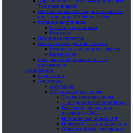
Адресный план Геоинформационная база
Технический архив
Местные нормативы градостроительного
проектирования МО «Город Орёл»
Страница застройщика
Страница застройщика
Комиссия
Публичные сервитуты
Комплексные кадастровые работы
Комплексные кадастровые работы
Карты-планы
Роскадастр по Орловской области
информирует
Безопасность
Безопасность
Антитеррор
Антитеррор
Тематические материалы
Тематические материалы
77-я годовщина Великой Победы
Всероссийская перепись
населения — 2021
Национальные проекты РФ
Проект «Эффективный регион»
Общероссийское голосование