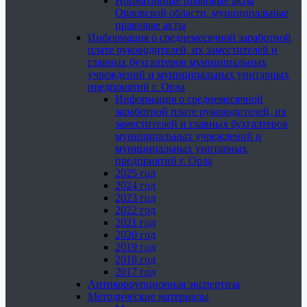
Нормативные правовые акты
Орловской области, муниципальные
правовые акты
Информация о среднемесячной заработной
плате руководителей, их заместителей и
главных бухгалтеров муниципальных
учреждений и муниципальных унитарных
предприятий г. Орла
Информация о среднемесячной
заработной плате руководителей, их
заместителей и главных бухгалтеров
муниципальных учреждений и
муниципальных унитарных
предприятий г. Орла
2025 год
2024 год
2023 год
2022 год
2021 год
2020 год
2019 год
2018 год
2017 год
Антикоррупционная экспертиза
Методические материалы