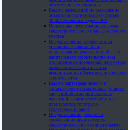
объектов в эксплуатацию.
Выдача разрешений на размещение
объектов в соответствии со статьей
39.36 Земельного кодекса РФ
Подготовка, регистрация и выдача
градостроительного плана земельного
участка
Предоставление разрешений на
условно разрешенный вид
использования участка или объекта
капитального строительства и на
отклонение от предельных параметров
разрешенного строительства,
реконструкции объектов капитального
строительства
Выдача картографического и
топографического материала, а также
сведений об исходной планово-
высотной геодезической сети для
производства топографо-
геодезических работ
Предоставление решения о
согласовании архитектурно-
градостроительного облика объекта