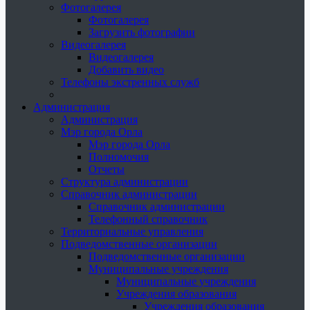
Фотогалерея
Фотогалерея
Загрузить фотографии
Видеогалерея
Видеогалерея
Добавить видео
Телефоны экстренных служб
Администрация
Администрация
Мэр города Орла
Мэр города Орла
Полномочия
Отчеты
Структура администрации
Справочник администрации
Справочник администрации
Телефонный справочник
Территориальные управления
Подведомственные организации
Подведомственные организации
Муниципальные учреждения
Муниципальные учреждения
Учреждения образования
Учреждения образования