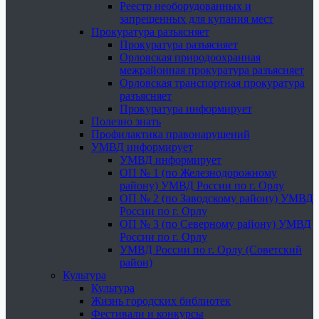
Реестр необорудованных и
запрещенных для купания мест
Прокуратура разъясняет
Прокуратура разъясняет
Орловская природоохранная
межрайонная прокуратура разъясняет
Орловская транспортная прокуратура
разъясняет
Прокуратура информирует
Полезно знать
Профилактика правонарушений
УМВД информирует
УМВД информирует
ОП № 1 (по Железнодорожному
району) УМВД России по г. Орлу
ОП № 2 (по Заводскому району) УМВД
России по г. Орлу
ОП № 3 (по Северному району) УМВД
России по г. Орлу
УМВД России по г. Орлу (Советский
район)
Культура
Культура
Жизнь городских библиотек
Фестивали и конкурсы