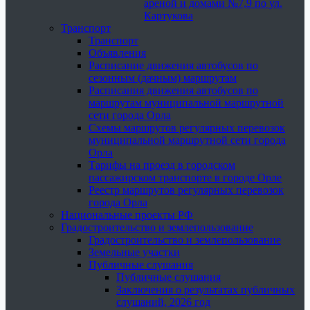
ареной и домами №7,9 по ул.
Картукова
Транспорт
Транспорт
Объявления
Расписание движения автобусов по
сезонным (дачным) маршрутам
Расписания движения автобусов по
маршрутам муниципальной маршрутной
сети города Орла
Схемы маршрутов регулярных перевозок
муниципальной маршрутной сети города
Орла
Тарифы на проезд в городском
пассажирском транспорте в городе Орле
Реестр маршрутов регулярных перевозок
города Орла
Национальные проекты РФ
Градостроительство и землепользование
Градостроительство и землепользование
Земельные участки
Публичные слушания
Публичные слушания
Заключения о результатах публичных
слушаний, 2026 год