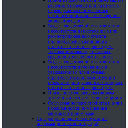
Принятие документов, а также выдача
решений о переводе или об отказе в
переводе жилого помещения в
нежилое или нежилого помещения в
жилое помещение
Выдача уведомлений о соответствии
(несоответствии) построенных или
реконструированных объекта
индивидуального жилищного
строительства или садового дома
требованиям законодательства о
градостроительной деятельности
Выдача уведомлений о соответствии
(несоответствии) указанных в
уведомлении о планируемых
строительстве или реконструкции
объекта индивидуального жилищного
строительства или садового дома
Признание садового дома жилым
домом и жилого дома садовым домом
Согласование переустройства и (или)
перепланировки помещения в
многоквартирном доме
Порядок установки и эксплуатации
информационных конструкций