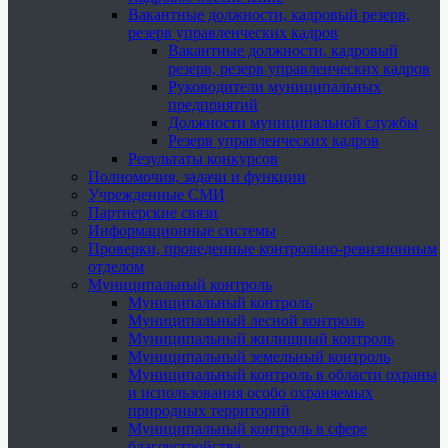
Вакантные должности, кадровый резерв,
резерв управленческих кадров
Вакантные должности, кадровый
резерв, резерв управленческих кадров
Руководители муниципальных
предприятий
Должности муниципальной службы
Резерв управленческих кадров
Результаты конкурсов
Полномочия, задачи и функции
Учрежденные СМИ
Партнерские связи
Информационные системы
Проверки, проведенные контрольно-ревизионным
отделом
Муниципальный контроль
Муниципальный контроль
Муниципальный лесной контроль
Муниципальный жилищный контроль
Муниципальный земельный контроль
Муниципальный контроль в области охраны
и использования особо охраняемых
природных территорий
Муниципальный контроль в сфере
благоустройства