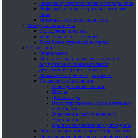
Объекты культурного наследия города Орла
Инфографика о достопримечательностях
Орла
Историко-культурная экспертиза
Молодёжная политика
Молодёжная политика
«Орёл помнит своих героев»
Российские студенческие отряды
Образование
Образование
Независимая оценка качества условий
осуществления образовательной
деятельности организациями
Нормативно-правовые документы
Учреждения образования
Учреждения образования
Школы
Детские сады
Негосударственные образовательные
учреждения
Учреждения дополнительного
образования
Прочие образовательные учреждения
Общая информация о системе образования
Национальные проекты в сфере образования