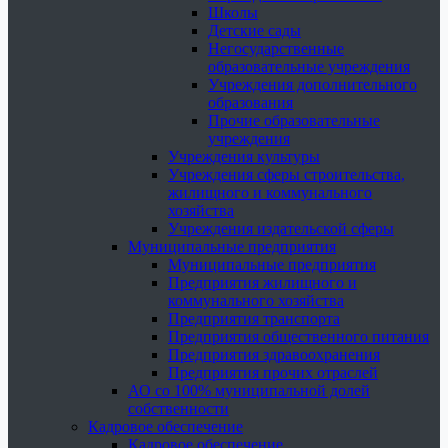
Школы
Детские сады
Негосударственные
образовательные учреждения
Учреждения дополнительного
образования
Прочие образовательные
учреждения
Учреждения культуры
Учреждения сферы строительства,
жилищного и коммунального
хозяйства
Учреждения издательской сферы
Муниципальные предприятия
Муниципальные предприятия
Предприятия жилищного и
коммунального хозяйства
Предприятия транспорта
Предприятия общественного питания
Предприятия здравоохранения
Предприятия прочих отраслей
АО со 100% муниципальной долей
собственности
Кадровое обеспечение
Кадровое обеспечение