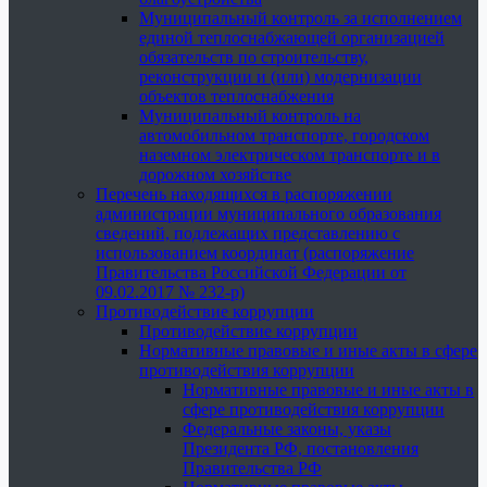
Муниципальный контроль за исполнением
единой теплоснабжающей организацией
обязательств по строительству,
реконструкции и (или) модернизации
объектов теплоснабжения
Муниципальный контроль на
автомобильном транспорте, городском
наземном электрическом транспорте и в
дорожном хозяйстве
Перечень находящихся в распоряжении
администрации муниципального образования
сведений, подлежащих представлению с
использованием координат (распоряжение
Правительства Российской Федерации от
09.02.2017 № 232-р)
Противодействие коррупции
Противодействие коррупции
Нормативные правовые и иные акты в сфере
противодействия коррупции
Нормативные правовые и иные акты в
сфере противодействия коррупции
Федеральные законы, указы
Президента РФ, постановления
Правительства РФ