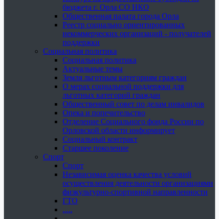
бюджета г. Орла СО НКО
Общественная палата города Орла
Реестр социально ориентированных
некоммерческих организаций - получателей
поддержки
Социальная политика
Социальная политика
Актуальные темы
Земля льготным категориям граждан
О мерах социальной поддержки для
льготных категорий граждан
Общественный совет по делам инвалидов
Опека и попечительство
Отделение Социального фонда России по
Орловской области информирует
Социальный контракт
Старшее поколение
Спорт
Спорт
Независимая оценка качества условий
осуществления деятельности организациями
физкультурно-спортивной направленности
ГТО
.....
......