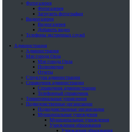
Фотогалерея
Фотогалерея
Загрузить фотографии
Видеогалерея
Видеогалерея
Добавить видео
Телефоны экстренных служб
Администрация
Администрация
Мэр города Орла
Мэр города Орла
Полномочия
Отчеты
Структура администрации
Справочник администрации
Справочник администрации
Телефонный справочник
Территориальные управления
Подведомственные организации
Подведомственные организации
Муниципальные учреждения
Муниципальные учреждения
Учреждения образования
Учреждения образования