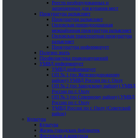
Реестр необорудованных и
запрещенных для купания мест
Прокуратура разъясняет
Прокуратура разъясняет
Орловская природоохранная
межрайонная прокуратура разъясняет
Орловская транспортная прокуратура
разъясняет
Прокуратура информирует
Полезно знать
Профилактика правонарушений
УМВД информирует
УМВД информирует
ОП № 1 (по Железнодорожному
району) УМВД России по г. Орлу
ОП № 2 (по Заводскому району) УМВД
России по г. Орлу
ОП № 3 (по Северному району) УМВД
России по г. Орлу
УМВД России по г. Орлу (Советский
район)
Культура
Культура
Жизнь городских библиотек
Фестивали и конкурсы