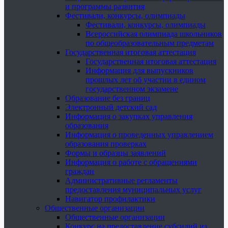
и программы развития
Фестивали, конкурсы, олимпиады
Фестивали, конкурсы, олимпиады
Всероссийская олимпиада школьников
по общеобразовательным предметам
Государственная итоговая аттестация
Государственная итоговая аттестация
Информация для выпускников
прошлых лет об участии в едином
государственном экзамене
Образование без границ
Электронный детский сад
Информация о закупках управления
образования
Информация о проведенных управлением
образования проверках
Формы и образцы заявлений
Информация о работе с обращениями
граждан
Административные регламенты
предоставления муниципальных услуг
Навигатор профилактики
Общественные организации
Общественные организации
Конкурс на предоставление субсидий из