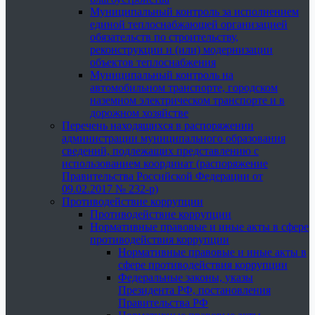
Муниципальный контроль за исполнением
единой теплоснабжающей организацией
обязательств по строительству,
реконструкции и (или) модернизации
объектов теплоснабжения
Муниципальный контроль на
автомобильном транспорте, городском
наземном электрическом транспорте и в
дорожном хозяйстве
Перечень находящихся в распоряжении
администрации муниципального образования
сведений, подлежащих представлению с
использованием координат (распоряжение
Правительства Российской Федерации от
09.02.2017 № 232-р)
Противодействие коррупции
Противодействие коррупции
Нормативные правовые и иные акты в сфере
противодействия коррупции
Нормативные правовые и иные акты в
сфере противодействия коррупции
Федеральные законы, указы
Президента РФ, постановления
Правительства РФ