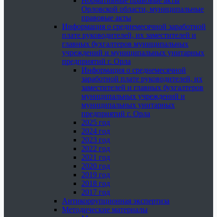
Нормативные правовые акты
Орловской области, муниципальные
правовые акты
Информация о среднемесячной заработной
плате руководителей, их заместителей и
главных бухгалтеров муниципальных
учреждений и муниципальных унитарных
предприятий г. Орла
Информация о среднемесячной
заработной плате руководителей, их
заместителей и главных бухгалтеров
муниципальных учреждений и
муниципальных унитарных
предприятий г. Орла
2025 год
2024 год
2023 год
2022 год
2021 год
2020 год
2019 год
2018 год
2017 год
Антикоррупционная экспертиза
Методические материалы