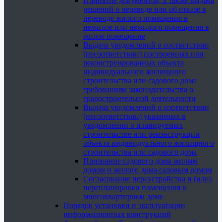
Принятие документов, а также выдача
решений о переводе или об отказе в
переводе жилого помещения в
нежилое или нежилого помещения в
жилое помещение
Выдача уведомлений о соответствии
(несоответствии) построенных или
реконструированных объекта
индивидуального жилищного
строительства или садового дома
требованиям законодательства о
градостроительной деятельности
Выдача уведомлений о соответствии
(несоответствии) указанных в
уведомлении о планируемых
строительстве или реконструкции
объекта индивидуального жилищного
строительства или садового дома
Признание садового дома жилым
домом и жилого дома садовым домом
Согласование переустройства и (или)
перепланировки помещения в
многоквартирном доме
Порядок установки и эксплуатации
информационных конструкций