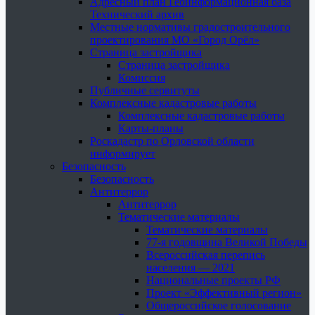
Адресный план Геоинформационная база
Технический архив
Местные нормативы градостроительного
проектирования МО «Город Орёл»
Страница застройщика
Страница застройщика
Комиссия
Публичные сервитуты
Комплексные кадастровые работы
Комплексные кадастровые работы
Карты-планы
Роскадастр по Орловской области
информирует
Безопасность
Безопасность
Антитеррор
Антитеррор
Тематические материалы
Тематические материалы
77-я годовщина Великой Победы
Всероссийская перепись
населения — 2021
Национальные проекты РФ
Проект «Эффективный регион»
Общероссийское голосование