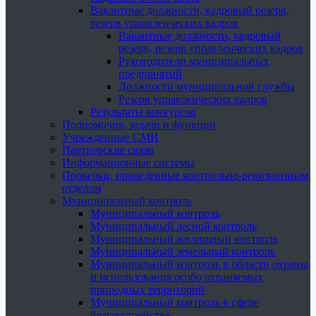
Вакантные должности, кадровый резерв,
резерв управленческих кадров
Вакантные должности, кадровый
резерв, резерв управленческих кадров
Руководители муниципальных
предприятий
Должности муниципальной службы
Резерв управленческих кадров
Результаты конкурсов
Полномочия, задачи и функции
Учрежденные СМИ
Партнерские связи
Информационные системы
Проверки, проведенные контрольно-ревизионным
отделом
Муниципальный контроль
Муниципальный контроль
Муниципальный лесной контроль
Муниципальный жилищный контроль
Муниципальный земельный контроль
Муниципальный контроль в области охраны
и использования особо охраняемых
природных территорий
Муниципальный контроль в сфере
благоустройства