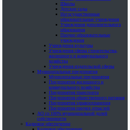
Школы
Детские сады
Негосударственные
образовательные учреждения
Учреждения дополнительного
образования
Прочие образовательные
учреждения
Учреждения культуры
Учреждения сферы строительства,
жилищного и коммунального
хозяйства
Учреждения издательской сферы
Муниципальные предприятия
Муниципальные предприятия
Предприятия жилищного и
коммунального хозяйства
Предприятия транспорта
Предприятия общественного питания
Предприятия здравоохранения
Предприятия прочих отраслей
АО со 100% муниципальной долей
собственности
Кадровое обеспечение
Кадровое обеспечение