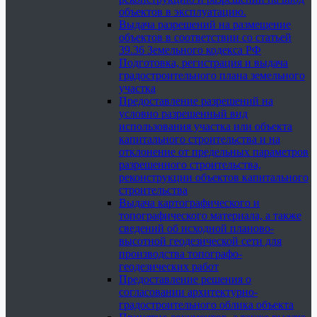
объектов в эксплуатацию.
Выдача разрешений на размещение
объектов в соответствии со статьей
39.36 Земельного кодекса РФ
Подготовка, регистрация и выдача
градостроительного плана земельного
участка
Предоставление разрешений на
условно разрешенный вид
использования участка или объекта
капитального строительства и на
отклонение от предельных параметров
разрешенного строительства,
реконструкции объектов капитального
строительства
Выдача картографического и
топографического материала, а также
сведений об исходной планово-
высотной геодезической сети для
производства топографо-
геодезических работ
Предоставление решения о
согласовании архитектурно-
градостроительного облика объекта