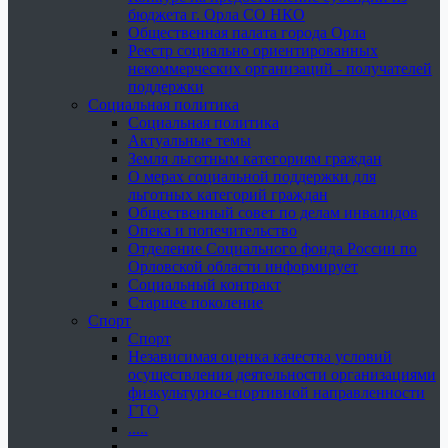
бюджета г. Орла СО НКО
Общественная палата города Орла
Реестр социально ориентированных
некоммерческих организаций - получателей
поддержки
Социальная политика
Социальная политика
Актуальные темы
Земля льготным категориям граждан
О мерах социальной поддержки для
льготных категорий граждан
Общественный совет по делам инвалидов
Опека и попечительство
Отделение Социального фонда России по
Орловской области информирует
Социальный контракт
Старшее поколение
Спорт
Спорт
Независимая оценка качества условий
осуществления деятельности организациями
физкультурно-спортивной направленности
ГТО
.....
......