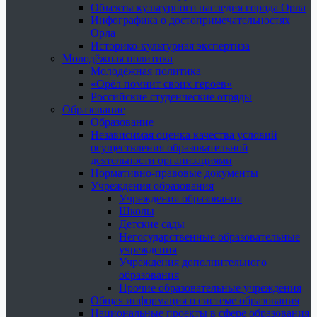
Объекты культурного наследия города Орла
Инфографика о достопримечательностях
Орла
Историко-культурная экспертиза
Молодёжная политика
Молодёжная политика
«Орёл помнит своих героев»
Российские студенческие отряды
Образование
Образование
Независимая оценка качества условий
осуществления образовательной
деятельности организациями
Нормативно-правовые документы
Учреждения образования
Учреждения образования
Школы
Детские сады
Негосударственные образовательные
учреждения
Учреждения дополнительного
образования
Прочие образовательные учреждения
Общая информация о системе образования
Национальные проекты в сфере образования