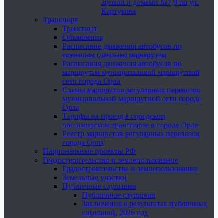
ареной и домами №7,9 по ул.
Картукова
Транспорт
Транспорт
Объявления
Расписание движения автобусов по
сезонным (дачным) маршрутам
Расписания движения автобусов по
маршрутам муниципальной маршрутной
сети города Орла
Схемы маршрутов регулярных перевозок
муниципальной маршрутной сети города
Орла
Тарифы на проезд в городском
пассажирском транспорте в городе Орле
Реестр маршрутов регулярных перевозок
города Орла
Национальные проекты РФ
Градостроительство и землепользование
Градостроительство и землепользование
Земельные участки
Публичные слушания
Публичные слушания
Заключения о результатах публичных
слушаний, 2026 год