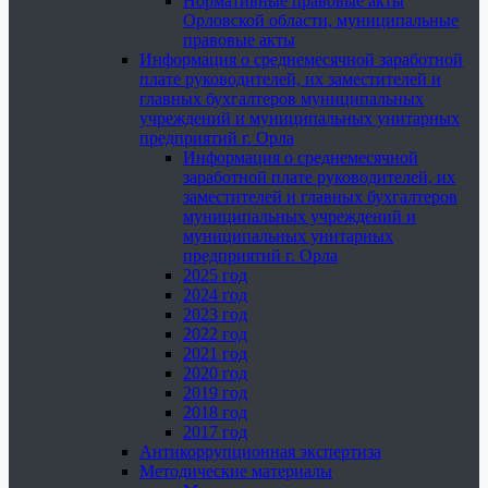
Нормативные правовые акты
Орловской области, муниципальные
правовые акты
Информация о среднемесячной заработной
плате руководителей, их заместителей и
главных бухгалтеров муниципальных
учреждений и муниципальных унитарных
предприятий г. Орла
Информация о среднемесячной
заработной плате руководителей, их
заместителей и главных бухгалтеров
муниципальных учреждений и
муниципальных унитарных
предприятий г. Орла
2025 год
2024 год
2023 год
2022 год
2021 год
2020 год
2019 год
2018 год
2017 год
Антикоррупционная экспертиза
Методические материалы