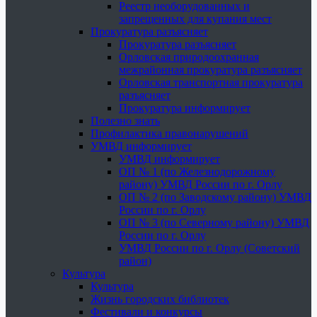
Реестр необорудованных и
запрещенных для купания мест
Прокуратура разъясняет
Прокуратура разъясняет
Орловская природоохранная
межрайонная прокуратура разъясняет
Орловская транспортная прокуратура
разъясняет
Прокуратура информирует
Полезно знать
Профилактика правонарушений
УМВД информирует
УМВД информирует
ОП № 1 (по Железнодорожному
району) УМВД России по г. Орлу
ОП № 2 (по Заводскому району) УМВД
России по г. Орлу
ОП № 3 (по Северному району) УМВД
России по г. Орлу
УМВД России по г. Орлу (Советский
район)
Культура
Культура
Жизнь городских библиотек
Фестивали и конкурсы