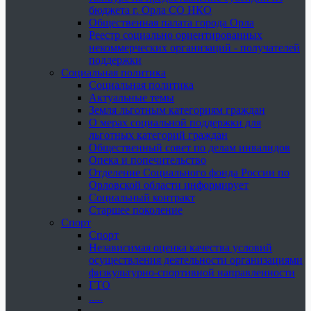
бюджета г. Орла СО НКО
Общественная палата города Орла
Реестр социально ориентированных
некоммерческих организаций - получателей
поддержки
Социальная политика
Социальная политика
Актуальные темы
Земля льготным категориям граждан
О мерах социальной поддержки для
льготных категорий граждан
Общественный совет по делам инвалидов
Опека и попечительство
Отделение Социального фонда России по
Орловской области информирует
Социальный контракт
Старшее поколение
Спорт
Спорт
Независимая оценка качества условий
осуществления деятельности организациями
физкультурно-спортивной направленности
ГТО
.....
......