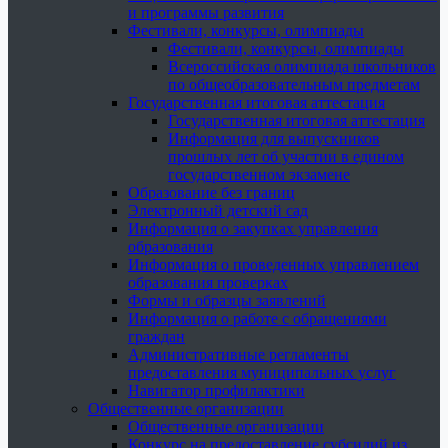
и программы развития
Фестивали, конкурсы, олимпиады
Фестивали, конкурсы, олимпиады
Всероссийская олимпиада школьников
по общеобразовательным предметам
Государственная итоговая аттестация
Государственная итоговая аттестация
Информация для выпускников
прошлых лет об участии в едином
государственном экзамене
Образование без границ
Электронный детский сад
Информация о закупках управления
образования
Информация о проведенных управлением
образования проверках
Формы и образцы заявлений
Информация о работе с обращениями
граждан
Административные регламенты
предоставления муниципальных услуг
Навигатор профилактики
Общественные организации
Общественные организации
Конкурс на предоставление субсидий из