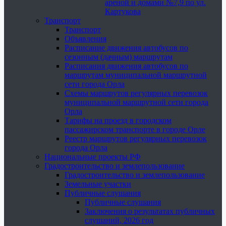
ареной и домами №7,9 по ул.
Картукова
Транспорт
Транспорт
Объявления
Расписание движения автобусов по
сезонным (дачным) маршрутам
Расписания движения автобусов по
маршрутам муниципальной маршрутной
сети города Орла
Схемы маршрутов регулярных перевозок
муниципальной маршрутной сети города
Орла
Тарифы на проезд в городском
пассажирском транспорте в городе Орле
Реестр маршрутов регулярных перевозок
города Орла
Национальные проекты РФ
Градостроительство и землепользование
Градостроительство и землепользование
Земельные участки
Публичные слушания
Публичные слушания
Заключения о результатах публичных
слушаний, 2026 год