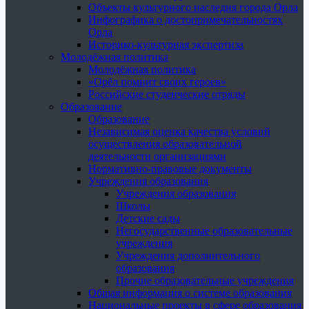
Объекты культурного наследия города Орла
Инфографика о достопримечательностях
Орла
Историко-культурная экспертиза
Молодёжная политика
Молодёжная политика
«Орёл помнит своих героев»
Российские студенческие отряды
Образование
Образование
Независимая оценка качества условий
осуществления образовательной
деятельности организациями
Нормативно-правовые документы
Учреждения образования
Учреждения образования
Школы
Детские сады
Негосударственные образовательные
учреждения
Учреждения дополнительного
образования
Прочие образовательные учреждения
Общая информация о системе образования
Национальные проекты в сфере образования