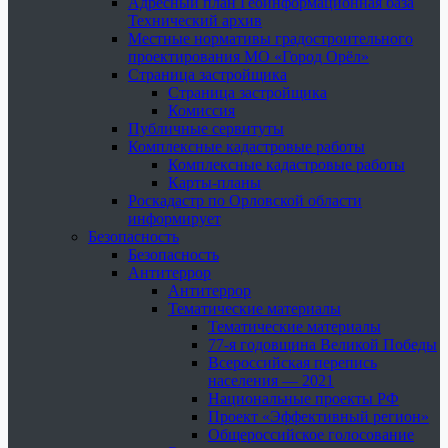
Адресный план Геоинформационная база
Технический архив
Местные нормативы градостроительного
проектирования МО «Город Орёл»
Страница застройщика
Страница застройщика
Комиссия
Публичные сервитуты
Комплексные кадастровые работы
Комплексные кадастровые работы
Карты-планы
Роскадастр по Орловской области
информирует
Безопасность
Безопасность
Антитеррор
Антитеррор
Тематические материалы
Тематические материалы
77-я годовщина Великой Победы
Всероссийская перепись
населения — 2021
Национальные проекты РФ
Проект «Эффективный регион»
Общероссийское голосование