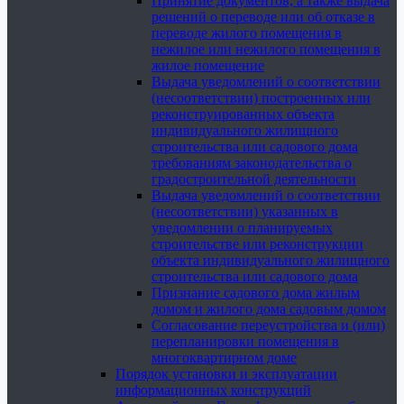
Принятие документов, а также выдача
решений о переводе или об отказе в
переводе жилого помещения в
нежилое или нежилого помещения в
жилое помещение
Выдача уведомлений о соответствии
(несоответствии) построенных или
реконструированных объекта
индивидуального жилищного
строительства или садового дома
требованиям законодательства о
градостроительной деятельности
Выдача уведомлений о соответствии
(несоответствии) указанных в
уведомлении о планируемых
строительстве или реконструкции
объекта индивидуального жилищного
строительства или садового дома
Признание садового дома жилым
домом и жилого дома садовым домом
Согласование переустройства и (или)
перепланировки помещения в
многоквартирном доме
Порядок установки и эксплуатации
информационных конструкций