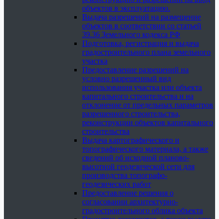
объектов в эксплуатацию.
Выдача разрешений на размещение
объектов в соответствии со статьей
39.36 Земельного кодекса РФ
Подготовка, регистрация и выдача
градостроительного плана земельного
участка
Предоставление разрешений на
условно разрешенный вид
использования участка или объекта
капитального строительства и на
отклонение от предельных параметров
разрешенного строительства,
реконструкции объектов капитального
строительства
Выдача картографического и
топографического материала, а также
сведений об исходной планово-
высотной геодезической сети для
производства топографо-
геодезических работ
Предоставление решения о
согласовании архитектурно-
градостроительного облика объекта