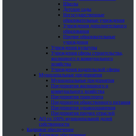
Школы
Детские сады
Негосударственные
образовательные учреждения
Учреждения дополнительного
образования
Прочие образовательные
учреждения
Учреждения культуры
Учреждения сферы строительства,
жилищного и коммунального
хозяйства
Учреждения издательской сферы
Муниципальные предприятия
Муниципальные предприятия
Предприятия жилищного и
коммунального хозяйства
Предприятия транспорта
Предприятия общественного питания
Предприятия здравоохранения
Предприятия прочих отраслей
АО со 100% муниципальной долей
собственности
Кадровое обеспечение
Кадровое обеспечение