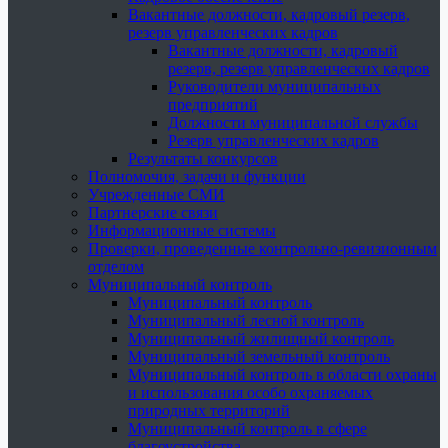
Вакантные должности, кадровый резерв,
резерв управленческих кадров
Вакантные должности, кадровый
резерв, резерв управленческих кадров
Руководители муниципальных
предприятий
Должности муниципальной службы
Резерв управленческих кадров
Результаты конкурсов
Полномочия, задачи и функции
Учрежденные СМИ
Партнерские связи
Информационные системы
Проверки, проведенные контрольно-ревизионным
отделом
Муниципальный контроль
Муниципальный контроль
Муниципальный лесной контроль
Муниципальный жилищный контроль
Муниципальный земельный контроль
Муниципальный контроль в области охраны
и использования особо охраняемых
природных территорий
Муниципальный контроль в сфере
благоустройства