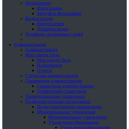
Фотогалерея
Фотогалерея
Загрузить фотографии
Видеогалерея
Видеогалерея
Добавить видео
Телефоны экстренных служб
Администрация
Администрация
Мэр города Орла
Мэр города Орла
Полномочия
Отчеты
Структура администрации
Справочник администрации
Справочник администрации
Телефонный справочник
Территориальные управления
Подведомственные организации
Подведомственные организации
Муниципальные учреждения
Муниципальные учреждения
Учреждения образования
Учреждения образования