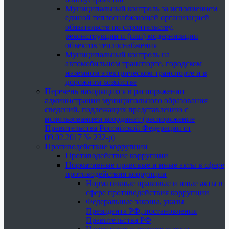
Муниципальный контроль за исполнением
единой теплоснабжающей организацией
обязательств по строительству,
реконструкции и (или) модернизации
объектов теплоснабжения
Муниципальный контроль на
автомобильном транспорте, городском
наземном электрическом транспорте и в
дорожном хозяйстве
Перечень находящихся в распоряжении
администрации муниципального образования
сведений, подлежащих представлению с
использованием координат (распоряжение
Правительства Российской Федерации от
09.02.2017 № 232-р)
Противодействие коррупции
Противодействие коррупции
Нормативные правовые и иные акты в сфере
противодействия коррупции
Нормативные правовые и иные акты в
сфере противодействия коррупции
Федеральные законы, указы
Президента РФ, постановления
Правительства РФ