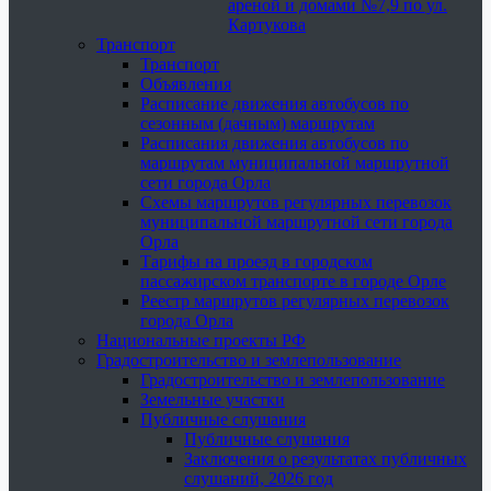
ареной и домами №7,9 по ул.
Картукова
Транспорт
Транспорт
Объявления
Расписание движения автобусов по
сезонным (дачным) маршрутам
Расписания движения автобусов по
маршрутам муниципальной маршрутной
сети города Орла
Схемы маршрутов регулярных перевозок
муниципальной маршрутной сети города
Орла
Тарифы на проезд в городском
пассажирском транспорте в городе Орле
Реестр маршрутов регулярных перевозок
города Орла
Национальные проекты РФ
Градостроительство и землепользование
Градостроительство и землепользование
Земельные участки
Публичные слушания
Публичные слушания
Заключения о результатах публичных
слушаний, 2026 год