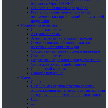
бюджета г. Орла СО НКО
Общественная палата города Орла
Реестр социально ориентированных
некоммерческих организаций - получателей
поддержки
Социальная политика
Социальная политика
Актуальные темы
Земля льготным категориям граждан
О мерах социальной поддержки для
льготных категорий граждан
Общественный совет по делам инвалидов
Опека и попечительство
Отделение Социального фонда России по
Орловской области информирует
Социальный контракт
Старшее поколение
Спорт
Спорт
Независимая оценка качества условий
осуществления деятельности организациями
физкультурно-спортивной направленности
ГТО
.....
......