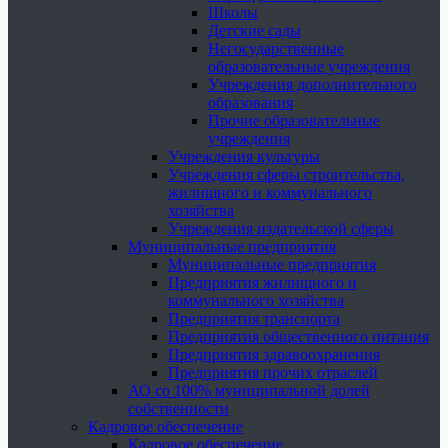
Школы
Детские сады
Негосударственные
образовательные учреждения
Учреждения дополнительного
образования
Прочие образовательные
учреждения
Учреждения культуры
Учреждения сферы строительства,
жилищного и коммунального
хозяйства
Учреждения издательской сферы
Муниципальные предприятия
Муниципальные предприятия
Предприятия жилищного и
коммунального хозяйства
Предприятия транспорта
Предприятия общественного питания
Предприятия здравоохранения
Предприятия прочих отраслей
АО со 100% муниципальной долей
собственности
Кадровое обеспечение
Кадровое обеспечение