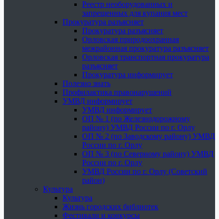
Реестр необорудованных и
запрещенных для купания мест
Прокуратура разъясняет
Прокуратура разъясняет
Орловская природоохранная
межрайонная прокуратура разъясняет
Орловская транспортная прокуратура
разъясняет
Прокуратура информирует
Полезно знать
Профилактика правонарушений
УМВД информирует
УМВД информирует
ОП № 1 (по Железнодорожному
району) УМВД России по г. Орлу
ОП № 2 (по Заводскому району) УМВД
России по г. Орлу
ОП № 3 (по Северному району) УМВД
России по г. Орлу
УМВД России по г. Орлу (Советский
район)
Культура
Культура
Жизнь городских библиотек
Фестивали и конкурсы