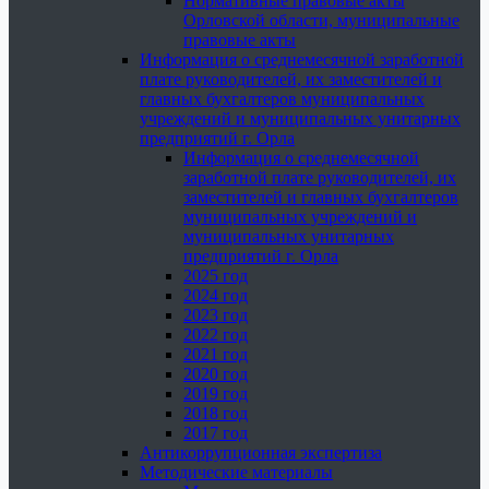
Нормативные правовые акты
Орловской области, муниципальные
правовые акты
Информация о среднемесячной заработной
плате руководителей, их заместителей и
главных бухгалтеров муниципальных
учреждений и муниципальных унитарных
предприятий г. Орла
Информация о среднемесячной
заработной плате руководителей, их
заместителей и главных бухгалтеров
муниципальных учреждений и
муниципальных унитарных
предприятий г. Орла
2025 год
2024 год
2023 год
2022 год
2021 год
2020 год
2019 год
2018 год
2017 год
Антикоррупционная экспертиза
Методические материалы