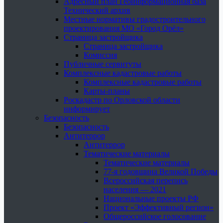
Адресный план Геоинформационная база
Технический архив
Местные нормативы градостроительного
проектирования МО «Город Орёл»
Страница застройщика
Страница застройщика
Комиссия
Публичные сервитуты
Комплексные кадастровые работы
Комплексные кадастровые работы
Карты-планы
Роскадастр по Орловской области
информирует
Безопасность
Безопасность
Антитеррор
Антитеррор
Тематические материалы
Тематические материалы
77-я годовщина Великой Победы
Всероссийская перепись
населения — 2021
Национальные проекты РФ
Проект «Эффективный регион»
Общероссийское голосование