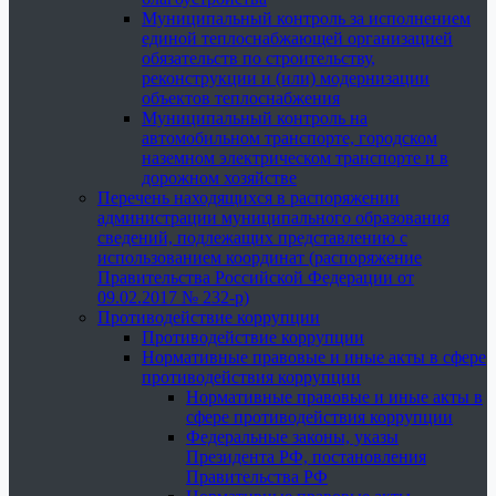
Муниципальный контроль за исполнением
единой теплоснабжающей организацией
обязательств по строительству,
реконструкции и (или) модернизации
объектов теплоснабжения
Муниципальный контроль на
автомобильном транспорте, городском
наземном электрическом транспорте и в
дорожном хозяйстве
Перечень находящихся в распоряжении
администрации муниципального образования
сведений, подлежащих представлению с
использованием координат (распоряжение
Правительства Российской Федерации от
09.02.2017 № 232-р)
Противодействие коррупции
Противодействие коррупции
Нормативные правовые и иные акты в сфере
противодействия коррупции
Нормативные правовые и иные акты в
сфере противодействия коррупции
Федеральные законы, указы
Президента РФ, постановления
Правительства РФ