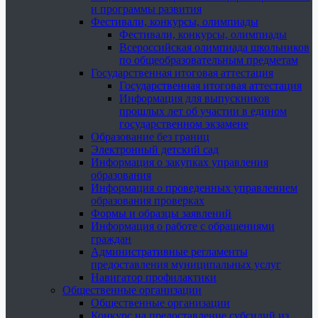
и программы развития
Фестивали, конкурсы, олимпиады
Фестивали, конкурсы, олимпиады
Всероссийская олимпиада школьников
по общеобразовательным предметам
Государственная итоговая аттестация
Государственная итоговая аттестация
Информация для выпускников
прошлых лет об участии в едином
государственном экзамене
Образование без границ
Электронный детский сад
Информация о закупках управления
образования
Информация о проведенных управлением
образования проверках
Формы и образцы заявлений
Информация о работе с обращениями
граждан
Административные регламенты
предоставления муниципальных услуг
Навигатор профилактики
Общественные организации
Общественные организации
Конкурс на предоставление субсидий из