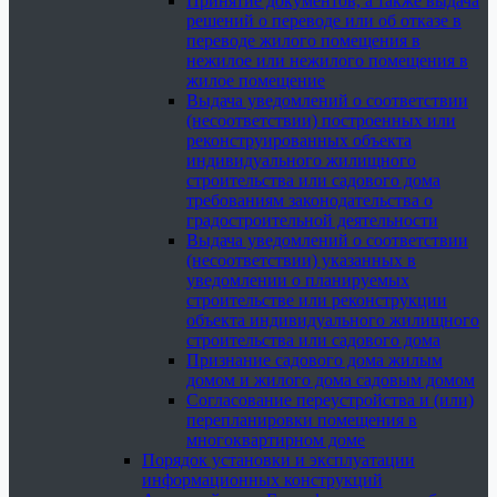
Принятие документов, а также выдача
решений о переводе или об отказе в
переводе жилого помещения в
нежилое или нежилого помещения в
жилое помещение
Выдача уведомлений о соответствии
(несоответствии) построенных или
реконструированных объекта
индивидуального жилищного
строительства или садового дома
требованиям законодательства о
градостроительной деятельности
Выдача уведомлений о соответствии
(несоответствии) указанных в
уведомлении о планируемых
строительстве или реконструкции
объекта индивидуального жилищного
строительства или садового дома
Признание садового дома жилым
домом и жилого дома садовым домом
Согласование переустройства и (или)
перепланировки помещения в
многоквартирном доме
Порядок установки и эксплуатации
информационных конструкций