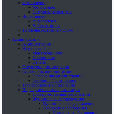
Фотогалерея
Фотогалерея
Загрузить фотографии
Видеогалерея
Видеогалерея
Добавить видео
Телефоны экстренных служб
Администрация
Администрация
Мэр города Орла
Мэр города Орла
Полномочия
Отчеты
Структура администрации
Справочник администрации
Справочник администрации
Телефонный справочник
Территориальные управления
Подведомственные организации
Подведомственные организации
Муниципальные учреждения
Муниципальные учреждения
Учреждения образования
Учреждения образования