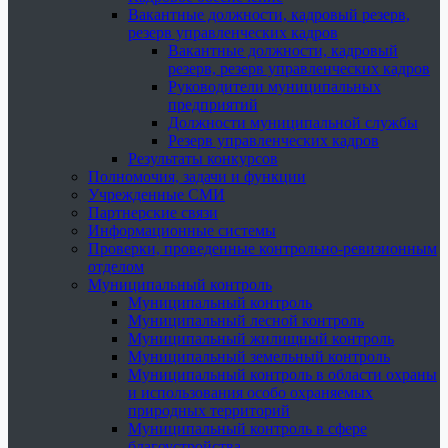
Вакантные должности, кадровый резерв,
резерв управленческих кадров
Вакантные должности, кадровый
резерв, резерв управленческих кадров
Руководители муниципальных
предприятий
Должности муниципальной службы
Резерв управленческих кадров
Результаты конкурсов
Полномочия, задачи и функции
Учрежденные СМИ
Партнерские связи
Информационные системы
Проверки, проведенные контрольно-ревизионным
отделом
Муниципальный контроль
Муниципальный контроль
Муниципальный лесной контроль
Муниципальный жилищный контроль
Муниципальный земельный контроль
Муниципальный контроль в области охраны
и использования особо охраняемых
природных территорий
Муниципальный контроль в сфере
благоустройства