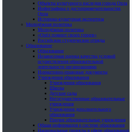
Объекты культурного наследия города Орла
Инфографика о достопримечательностях
Орла
Историко-культурная экспертиза
Молодёжная политика
Молодёжная политика
«Орёл помнит своих героев»
Российские студенческие отряды
Образование
Образование
Независимая оценка качества условий
осуществления образовательной
деятельности организациями
Нормативно-правовые документы
Учреждения образования
Учреждения образования
Школы
Детские сады
Негосударственные образовательные
учреждения
Учреждения дополнительного
образования
Прочие образовательные учреждения
Общая информация о системе образования
Национальные проекты в сфере образования