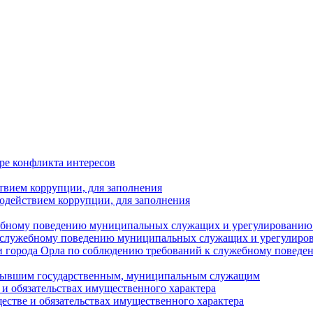
ре конфликта интересов
твием коррупции, для заполнения
одействием коррупции, для заполнения
ебному поведению муниципальных служащих и урегулированию 
 служебному поведению муниципальных служащих и урегулиро
 города Орла по соблюдению требований к служебному повед
с бывшим государственным, муниципальным служащим
е и обязательствах имущественного характера
ществе и обязательствах имущественного характера