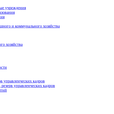
ные учреждения
азования
ния
щного и коммунального хозяйства
го хозяйства
ости
рв управленческих кадров
 резерв управленческих кадров
ятий