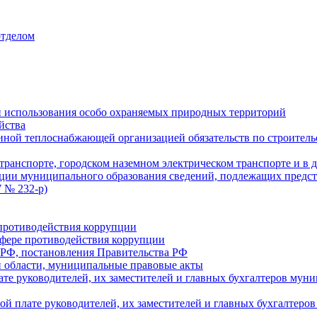
отделом
 использования особо охраняемых природных территорий
йства
ой теплоснабжающей организацией обязательств по строительс
ранспорте, городском наземном электрическом транспорте и в 
ции муниципального образования сведений, подлежащих предст
 № 232-р)
противодействия коррупции
фере противодействия коррупции
 РФ, постановления Правительства РФ
 области, муниципальные правовые акты
ате руководителей, их заместителей и главных бухгалтеров м
ой плате руководителей, их заместителей и главных бухгалте