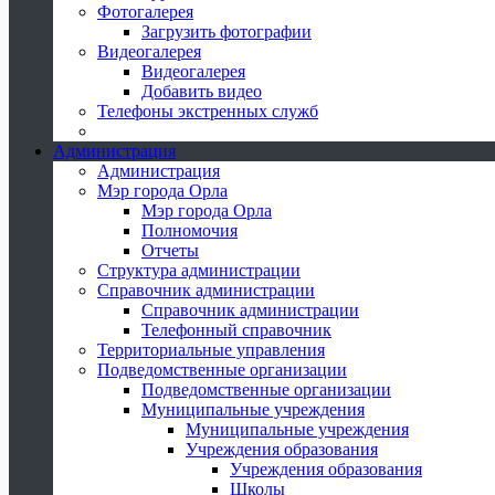
Фотогалерея
Загрузить фотографии
Видеогалерея
Видеогалерея
Добавить видео
Телефоны экстренных служб
Администрация
Администрация
Мэр города Орла
Мэр города Орла
Полномочия
Отчеты
Структура администрации
Справочник администрации
Справочник администрации
Телефонный справочник
Территориальные управления
Подведомственные организации
Подведомственные организации
Муниципальные учреждения
Муниципальные учреждения
Учреждения образования
Учреждения образования
Школы