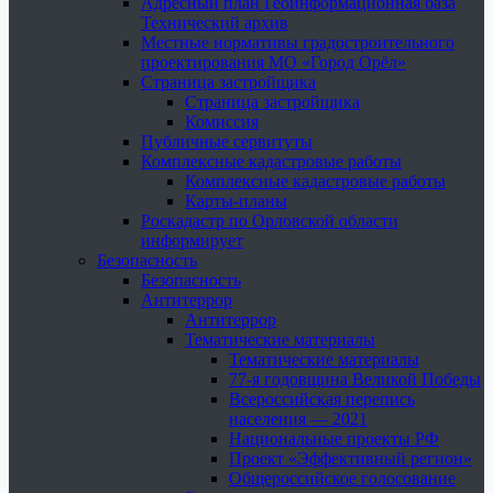
Адресный план Геоинформационная база
Технический архив
Местные нормативы градостроительного
проектирования МО «Город Орёл»
Страница застройщика
Страница застройщика
Комиссия
Публичные сервитуты
Комплексные кадастровые работы
Комплексные кадастровые работы
Карты-планы
Роскадастр по Орловской области
информирует
Безопасность
Безопасность
Антитеррор
Антитеррор
Тематические материалы
Тематические материалы
77-я годовщина Великой Победы
Всероссийская перепись
населения — 2021
Национальные проекты РФ
Проект «Эффективный регион»
Общероссийское голосование