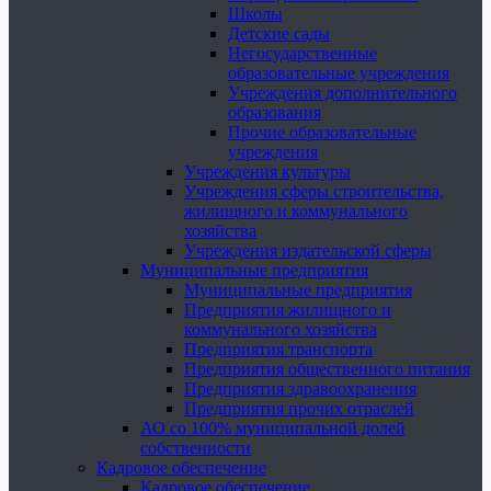
Школы
Детские сады
Негосударственные
образовательные учреждения
Учреждения дополнительного
образования
Прочие образовательные
учреждения
Учреждения культуры
Учреждения сферы строительства,
жилищного и коммунального
хозяйства
Учреждения издательской сферы
Муниципальные предприятия
Муниципальные предприятия
Предприятия жилищного и
коммунального хозяйства
Предприятия транспорта
Предприятия общественного питания
Предприятия здравоохранения
Предприятия прочих отраслей
АО со 100% муниципальной долей
собственности
Кадровое обеспечение
Кадровое обеспечение