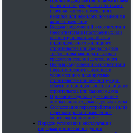
Принятие документов, а также выдача
решений о переводе или об отказе в
переводе жилого помещения в
нежилое или нежилого помещения в
жилое помещение
Выдача уведомлений о соответствии
(несоответствии) построенных или
реконструированных объекта
индивидуального жилищного
строительства или садового дома
требованиям законодательства о
градостроительной деятельности
Выдача уведомлений о соответствии
(несоответствии) указанных в
уведомлении о планируемых
строительстве или реконструкции
объекта индивидуального жилищного
строительства или садового дома
Признание садового дома жилым
домом и жилого дома садовым домом
Согласование переустройства и (или)
перепланировки помещения в
многоквартирном доме
Порядок установки и эксплуатации
информационных конструкций