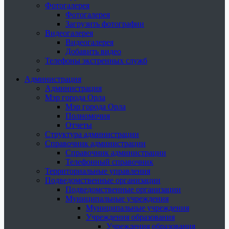
Фотогалерея
Фотогалерея
Загрузить фотографии
Видеогалерея
Видеогалерея
Добавить видео
Телефоны экстренных служб
Администрация
Администрация
Мэр города Орла
Мэр города Орла
Полномочия
Отчеты
Структура администрации
Справочник администрации
Справочник администрации
Телефонный справочник
Территориальные управления
Подведомственные организации
Подведомственные организации
Муниципальные учреждения
Муниципальные учреждения
Учреждения образования
Учреждения образования