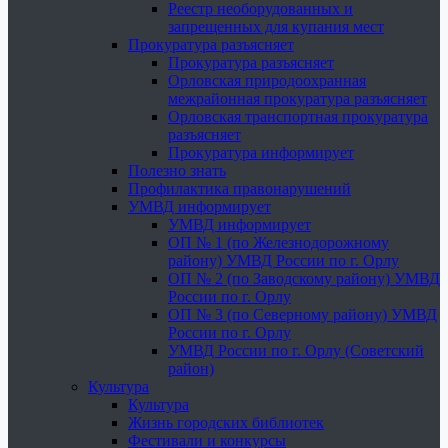
Реестр необорудованных и
запрещенных для купания мест
Прокуратура разъясняет
Прокуратура разъясняет
Орловская природоохранная
межрайонная прокуратура разъясняет
Орловская транспортная прокуратура
разъясняет
Прокуратура информирует
Полезно знать
Профилактика правонарушений
УМВД информирует
УМВД информирует
ОП № 1 (по Железнодорожному
району) УМВД России по г. Орлу
ОП № 2 (по Заводскому району) УМВД
России по г. Орлу
ОП № 3 (по Северному району) УМВД
России по г. Орлу
УМВД России по г. Орлу (Советский
район)
Культура
Культура
Жизнь городских библиотек
Фестивали и конкурсы