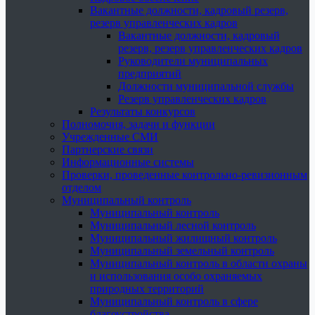
Вакантные должности, кадровый резерв,
резерв управленческих кадров
Вакантные должности, кадровый
резерв, резерв управленческих кадров
Руководители муниципальных
предприятий
Должности муниципальной службы
Резерв управленческих кадров
Результаты конкурсов
Полномочия, задачи и функции
Учрежденные СМИ
Партнерские связи
Информационные системы
Проверки, проведенные контрольно-ревизионным
отделом
Муниципальный контроль
Муниципальный контроль
Муниципальный лесной контроль
Муниципальный жилищный контроль
Муниципальный земельный контроль
Муниципальный контроль в области охраны
и использования особо охраняемых
природных территорий
Муниципальный контроль в сфере
благоустройства