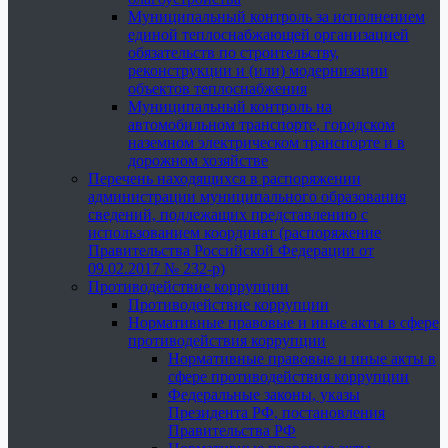
Муниципальный контроль за исполнением
единой теплоснабжающей организацией
обязательств по строительству,
реконструкции и (или) модернизации
объектов теплоснабжения
Муниципальный контроль на
автомобильном транспорте, городском
наземном электрическом транспорте и в
дорожном хозяйстве
Перечень находящихся в распоряжении
администрации муниципального образования
сведений, подлежащих представлению с
использованием координат (распоряжение
Правительства Российской Федерации от
09.02.2017 № 232-р)
Противодействие коррупции
Противодействие коррупции
Нормативные правовые и иные акты в сфере
противодействия коррупции
Нормативные правовые и иные акты в
сфере противодействия коррупции
Федеральные законы, указы
Президента РФ, постановления
Правительства РФ