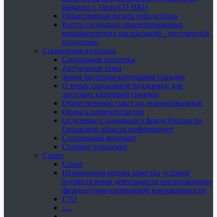
бюджета г. Орла СО НКО
Общественная палата города Орла
Реестр социально ориентированных
некоммерческих организаций - получателей
поддержки
Социальная политика
Социальная политика
Актуальные темы
Земля льготным категориям граждан
О мерах социальной поддержки для
льготных категорий граждан
Общественный совет по делам инвалидов
Опека и попечительство
Отделение Социального фонда России по
Орловской области информирует
Социальный контракт
Старшее поколение
Спорт
Спорт
Независимая оценка качества условий
осуществления деятельности организациями
физкультурно-спортивной направленности
ГТО
.....
......