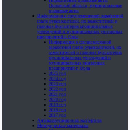
Нормативные правовые акты
Орловской области, муниципальные
правовые акты
Информация о среднемесячной заработной
плате руководителей, их заместителей и
главных бухгалтеров муниципальных
учреждений и муниципальных унитарных
предприятий г. Орла
Информация о среднемесячной
заработной плате руководителей, их
заместителей и главных бухгалтеров
муниципальных учреждений и
муниципальных унитарных
предприятий г. Орла
2025 год
2024 год
2023 год
2022 год
2021 год
2020 год
2019 год
2018 год
2017 год
Антикоррупционная экспертиза
Методические материалы