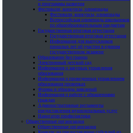
и программы развития
Фестивали, конкурсы, олимпиады
Фестивали, конкурсы, олимпиады
Всероссийская олимпиада школьников
по общеобразовательным предметам
Государственная итоговая аттестация
Государственная итоговая аттестация
Информация для выпускников
прошлых лет об участии в едином
государственном экзамене
Образование без границ
Электронный детский сад
Информация о закупках управления
образования
Информация о проведенных управлением
образования проверках
Формы и образцы заявлений
Информация о работе с обращениями
граждан
Административные регламенты
предоставления муниципальных услуг
Навигатор профилактики
Общественные организации
Общественные организации
Конкурс на предоставление субсидий из