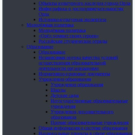
Объекты культурного наследия города Орла
Инфографика о достопримечательностях
Орла
Историко-культурная экспертиза
Молодёжная политика
Молодёжная политика
«Орёл помнит своих героев»
Российские студенческие отряды
Образование
Образование
Независимая оценка качества условий
осуществления образовательной
деятельности организациями
Нормативно-правовые документы
Учреждения образования
Учреждения образования
Школы
Детские сады
Негосударственные образовательные
учреждения
Учреждения дополнительного
образования
Прочие образовательные учреждения
Общая информация о системе образования
Национальные проекты в сфере образования