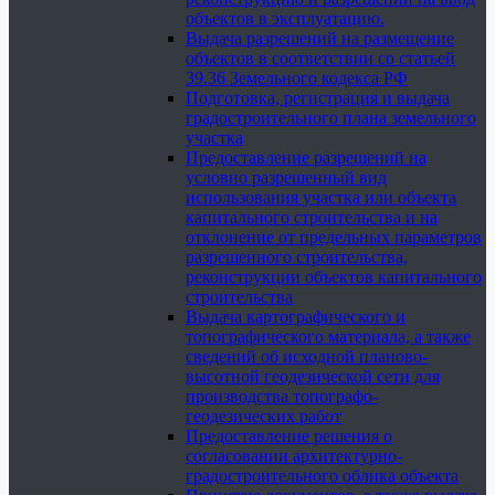
объектов в эксплуатацию.
Выдача разрешений на размещение
объектов в соответствии со статьей
39.36 Земельного кодекса РФ
Подготовка, регистрация и выдача
градостроительного плана земельного
участка
Предоставление разрешений на
условно разрешенный вид
использования участка или объекта
капитального строительства и на
отклонение от предельных параметров
разрешенного строительства,
реконструкции объектов капитального
строительства
Выдача картографического и
топографического материала, а также
сведений об исходной планово-
высотной геодезической сети для
производства топографо-
геодезических работ
Предоставление решения о
согласовании архитектурно-
градостроительного облика объекта