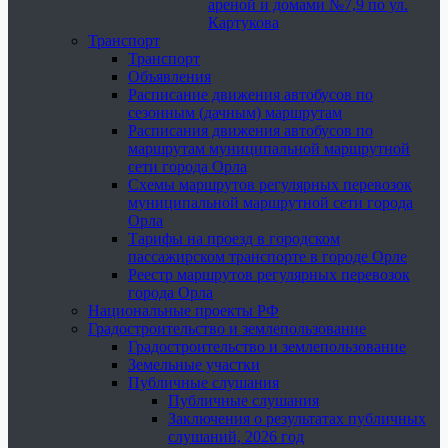
ареной и домами №7,9 по ул.
Картукова
Транспорт
Транспорт
Объявления
Расписание движения автобусов по
сезонным (дачным) маршрутам
Расписания движения автобусов по
маршрутам муниципальной маршрутной
сети города Орла
Схемы маршрутов регулярных перевозок
муниципальной маршрутной сети города
Орла
Тарифы на проезд в городском
пассажирском транспорте в городе Орле
Реестр маршрутов регулярных перевозок
города Орла
Национальные проекты РФ
Градостроительство и землепользование
Градостроительство и землепользование
Земельные участки
Публичные слушания
Публичные слушания
Заключения о результатах публичных
слушаний, 2026 год