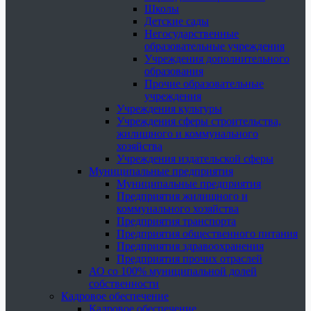
Школы
Детские сады
Негосударственные
образовательные учреждения
Учреждения дополнительного
образования
Прочие образовательные
учреждения
Учреждения культуры
Учреждения сферы строительства,
жилищного и коммунального
хозяйства
Учреждения издательской сферы
Муниципальные предприятия
Муниципальные предприятия
Предприятия жилищного и
коммунального хозяйства
Предприятия транспорта
Предприятия общественного питания
Предприятия здравоохранения
Предприятия прочих отраслей
АО со 100% муниципальной долей
собственности
Кадровое обеспечение
Кадровое обеспечение