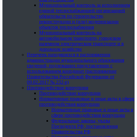
Муниципальный контроль за исполнением
единой теплоснабжающей организацией
обязательств по строительству,
реконструкции и (или) модернизации
объектов теплоснабжения
Муниципальный контроль на
автомобильном транспорте, городском
наземном электрическом транспорте и в
дорожном хозяйстве
Перечень находящихся в распоряжении
администрации муниципального образования
сведений, подлежащих представлению с
использованием координат (распоряжение
Правительства Российской Федерации от
09.02.2017 № 232-р)
Противодействие коррупции
Противодействие коррупции
Нормативные правовые и иные акты в сфере
противодействия коррупции
Нормативные правовые и иные акты в
сфере противодействия коррупции
Федеральные законы, указы
Президента РФ, постановления
Правительства РФ