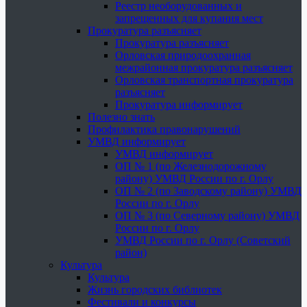
Реестр необорудованных и
запрещенных для купания мест
Прокуратура разъясняет
Прокуратура разъясняет
Орловская природоохранная
межрайонная прокуратура разъясняет
Орловская транспортная прокуратура
разъясняет
Прокуратура информирует
Полезно знать
Профилактика правонарушений
УМВД информирует
УМВД информирует
ОП № 1 (по Железнодорожному
району) УМВД России по г. Орлу
ОП № 2 (по Заводскому району) УМВД
России по г. Орлу
ОП № 3 (по Северному району) УМВД
России по г. Орлу
УМВД России по г. Орлу (Советский
район)
Культура
Культура
Жизнь городских библиотек
Фестивали и конкурсы