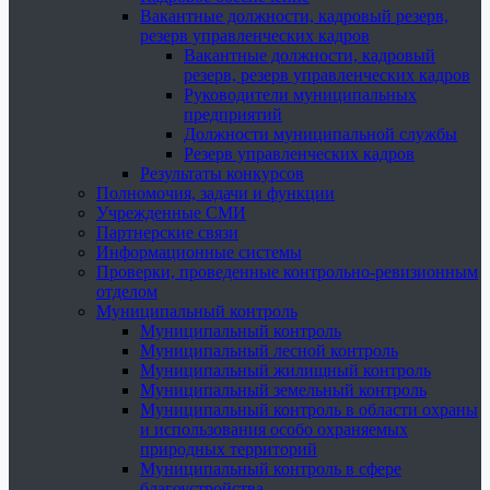
Вакантные должности, кадровый резерв,
резерв управленческих кадров
Вакантные должности, кадровый
резерв, резерв управленческих кадров
Руководители муниципальных
предприятий
Должности муниципальной службы
Резерв управленческих кадров
Результаты конкурсов
Полномочия, задачи и функции
Учрежденные СМИ
Партнерские связи
Информационные системы
Проверки, проведенные контрольно-ревизионным
отделом
Муниципальный контроль
Муниципальный контроль
Муниципальный лесной контроль
Муниципальный жилищный контроль
Муниципальный земельный контроль
Муниципальный контроль в области охраны
и использования особо охраняемых
природных территорий
Муниципальный контроль в сфере
благоустройства