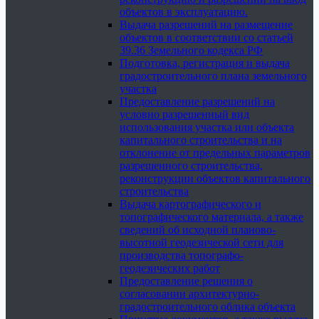
объектов в эксплуатацию.
Выдача разрешений на размещение
объектов в соответствии со статьей
39.36 Земельного кодекса РФ
Подготовка, регистрация и выдача
градостроительного плана земельного
участка
Предоставление разрешений на
условно разрешенный вид
использования участка или объекта
капитального строительства и на
отклонение от предельных параметров
разрешенного строительства,
реконструкции объектов капитального
строительства
Выдача картографического и
топографического материала, а также
сведений об исходной планово-
высотной геодезической сети для
производства топографо-
геодезических работ
Предоставление решения о
согласовании архитектурно-
градостроительного облика объекта