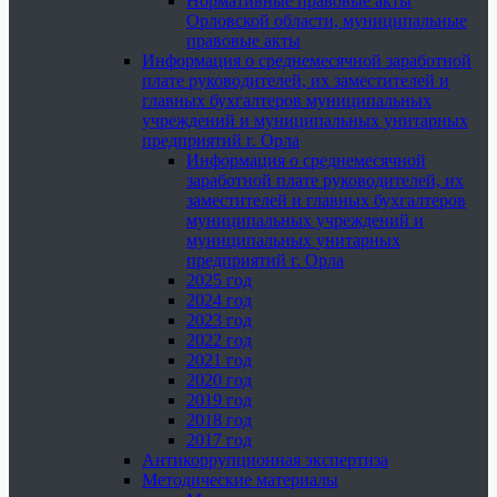
Нормативные правовые акты
Орловской области, муниципальные
правовые акты
Информация о среднемесячной заработной
плате руководителей, их заместителей и
главных бухгалтеров муниципальных
учреждений и муниципальных унитарных
предприятий г. Орла
Информация о среднемесячной
заработной плате руководителей, их
заместителей и главных бухгалтеров
муниципальных учреждений и
муниципальных унитарных
предприятий г. Орла
2025 год
2024 год
2023 год
2022 год
2021 год
2020 год
2019 год
2018 год
2017 год
Антикоррупционная экспертиза
Методические материалы