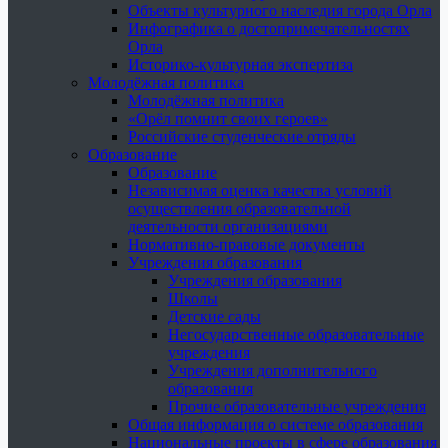
Объекты культурного наследия города Орла
Инфографика о достопримечательностях
Орла
Историко-культурная экспертиза
Молодёжная политика
Молодёжная политика
«Орёл помнит своих героев»
Российские студенческие отряды
Образование
Образование
Независимая оценка качества условий
осуществления образовательной
деятельности организациями
Нормативно-правовые документы
Учреждения образования
Учреждения образования
Школы
Детские сады
Негосударственные образовательные
учреждения
Учреждения дополнительного
образования
Прочие образовательные учреждения
Общая информация о системе образования
Национальные проекты в сфере образования