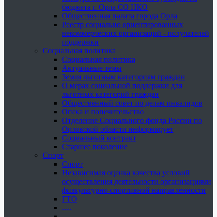
бюджета г. Орла СО НКО
Общественная палата города Орла
Реестр социально ориентированных
некоммерческих организаций - получателей
поддержки
Социальная политика
Социальная политика
Актуальные темы
Земля льготным категориям граждан
О мерах социальной поддержки для
льготных категорий граждан
Общественный совет по делам инвалидов
Опека и попечительство
Отделение Социального фонда России по
Орловской области информирует
Социальный контракт
Старшее поколение
Спорт
Спорт
Независимая оценка качества условий
осуществления деятельности организациями
физкультурно-спортивной направленности
ГТО
.....
......