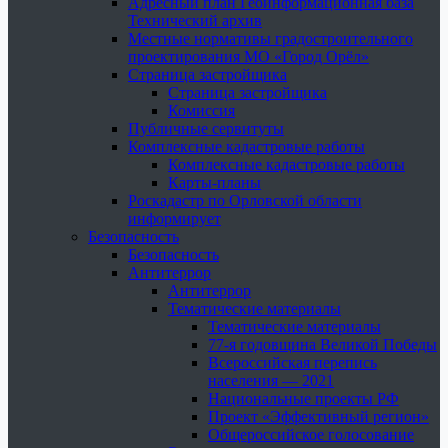
Адресный план Геоинформационная база
Технический архив
Местные нормативы градостроительного
проектирования МО «Город Орёл»
Страница застройщика
Страница застройщика
Комиссия
Публичные сервитуты
Комплексные кадастровые работы
Комплексные кадастровые работы
Карты-планы
Роскадастр по Орловской области
информирует
Безопасность
Безопасность
Антитеррор
Антитеррор
Тематические материалы
Тематические материалы
77-я годовщина Великой Победы
Всероссийская перепись
населения — 2021
Национальные проекты РФ
Проект «Эффективный регион»
Общероссийское голосование