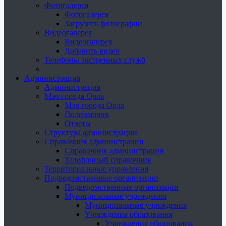
Фотогалерея
Фотогалерея
Загрузить фотографии
Видеогалерея
Видеогалерея
Добавить видео
Телефоны экстренных служб
Администрация
Администрация
Мэр города Орла
Мэр города Орла
Полномочия
Отчеты
Структура администрации
Справочник администрации
Справочник администрации
Телефонный справочник
Территориальные управления
Подведомственные организации
Подведомственные организации
Муниципальные учреждения
Муниципальные учреждения
Учреждения образования
Учреждения образования