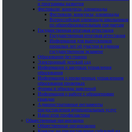
и программы развития
Фестивали, конкурсы, олимпиады
Фестивали, конкурсы, олимпиады
Всероссийская олимпиада школьников
по общеобразовательным предметам
Государственная итоговая аттестация
Государственная итоговая аттестация
Информация для выпускников
прошлых лет об участии в едином
государственном экзамене
Образование без границ
Электронный детский сад
Информация о закупках управления
образования
Информация о проведенных управлением
образования проверках
Формы и образцы заявлений
Информация о работе с обращениями
граждан
Административные регламенты
предоставления муниципальных услуг
Навигатор профилактики
Общественные организации
Общественные организации
Конкурс на предоставление субсидий из