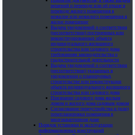
Принятие документов, а также выдача
решений о переводе или об отказе в
переводе жилого помещения в
нежилое или нежилого помещения в
жилое помещение
Выдача уведомлений о соответствии
(несоответствии) построенных или
реконструированных объекта
индивидуального жилищного
строительства или садового дома
требованиям законодательства о
градостроительной деятельности
Выдача уведомлений о соответствии
(несоответствии) указанных в
уведомлении о планируемых
строительстве или реконструкции
объекта индивидуального жилищного
строительства или садового дома
Признание садового дома жилым
домом и жилого дома садовым домом
Согласование переустройства и (или)
перепланировки помещения в
многоквартирном доме
Порядок установки и эксплуатации
информационных конструкций