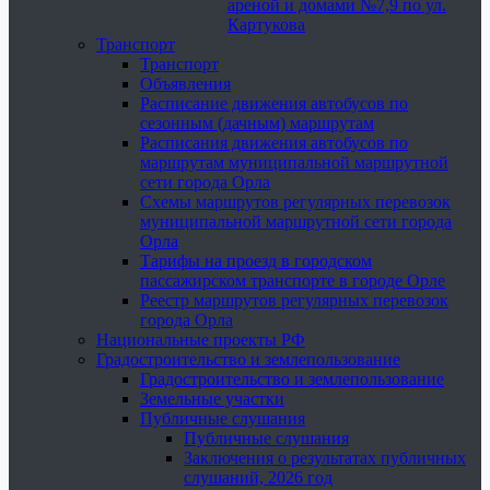
ареной и домами №7,9 по ул.
Картукова
Транспорт
Транспорт
Объявления
Расписание движения автобусов по
сезонным (дачным) маршрутам
Расписания движения автобусов по
маршрутам муниципальной маршрутной
сети города Орла
Схемы маршрутов регулярных перевозок
муниципальной маршрутной сети города
Орла
Тарифы на проезд в городском
пассажирском транспорте в городе Орле
Реестр маршрутов регулярных перевозок
города Орла
Национальные проекты РФ
Градостроительство и землепользование
Градостроительство и землепользование
Земельные участки
Публичные слушания
Публичные слушания
Заключения о результатах публичных
слушаний, 2026 год