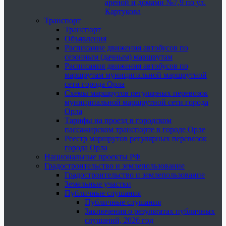
ареной и домами №7,9 по ул.
Картукова
Транспорт
Транспорт
Объявления
Расписание движения автобусов по
сезонным (дачным) маршрутам
Расписания движения автобусов по
маршрутам муниципальной маршрутной
сети города Орла
Схемы маршрутов регулярных перевозок
муниципальной маршрутной сети города
Орла
Тарифы на проезд в городском
пассажирском транспорте в городе Орле
Реестр маршрутов регулярных перевозок
города Орла
Национальные проекты РФ
Градостроительство и землепользование
Градостроительство и землепользование
Земельные участки
Публичные слушания
Публичные слушания
Заключения о результатах публичных
слушаний, 2026 год