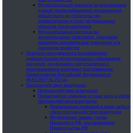
Муниципальный контроль за исполнением
единой теплоснабжающей организацией
обязательств по строительству,
реконструкции и (или) модернизации
объектов теплоснабжения
Муниципальный контроль на
автомобильном транспорте, городском
наземном электрическом транспорте и в
дорожном хозяйстве
Перечень находящихся в распоряжении
администрации муниципального образования
сведений, подлежащих представлению с
использованием координат (распоряжение
Правительства Российской Федерации от
09.02.2017 № 232-р)
Противодействие коррупции
Противодействие коррупции
Нормативные правовые и иные акты в сфере
противодействия коррупции
Нормативные правовые и иные акты в
сфере противодействия коррупции
Федеральные законы, указы
Президента РФ, постановления
Правительства РФ