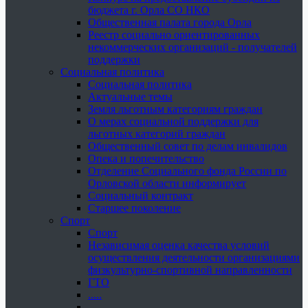
бюджета г. Орла СО НКО
Общественная палата города Орла
Реестр социально ориентированных
некоммерческих организаций - получателей
поддержки
Социальная политика
Социальная политика
Актуальные темы
Земля льготным категориям граждан
О мерах социальной поддержки для
льготных категорий граждан
Общественный совет по делам инвалидов
Опека и попечительство
Отделение Социального фонда России по
Орловской области информирует
Социальный контракт
Старшее поколение
Спорт
Спорт
Независимая оценка качества условий
осуществления деятельности организациями
физкультурно-спортивной направленности
ГТО
.....
......