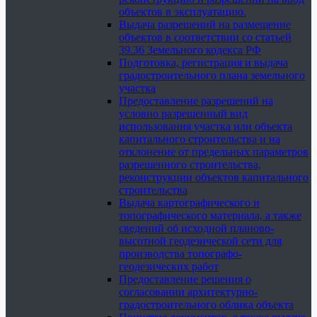
объектов в эксплуатацию.
Выдача разрешений на размещение
объектов в соответствии со статьей
39.36 Земельного кодекса РФ
Подготовка, регистрация и выдача
градостроительного плана земельного
участка
Предоставление разрешений на
условно разрешенный вид
использования участка или объекта
капитального строительства и на
отклонение от предельных параметров
разрешенного строительства,
реконструкции объектов капитального
строительства
Выдача картографического и
топографического материала, а также
сведений об исходной планово-
высотной геодезической сети для
производства топографо-
геодезических работ
Предоставление решения о
согласовании архитектурно-
градостроительного облика объекта