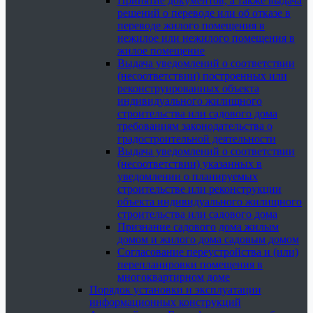
Принятие документов, а также выдача
решений о переводе или об отказе в
переводе жилого помещения в
нежилое или нежилого помещения в
жилое помещение
Выдача уведомлений о соответствии
(несоответствии) построенных или
реконструированных объекта
индивидуального жилищного
строительства или садового дома
требованиям законодательства о
градостроительной деятельности
Выдача уведомлений о соответствии
(несоответствии) указанных в
уведомлении о планируемых
строительстве или реконструкции
объекта индивидуального жилищного
строительства или садового дома
Признание садового дома жилым
домом и жилого дома садовым домом
Согласование переустройства и (или)
перепланировки помещения в
многоквартирном доме
Порядок установки и эксплуатации
информационных конструкций