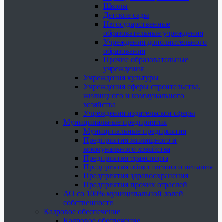
Школы
Детские сады
Негосударственные
образовательные учреждения
Учреждения дополнительного
образования
Прочие образовательные
учреждения
Учреждения культуры
Учреждения сферы строительства,
жилищного и коммунального
хозяйства
Учреждения издательской сферы
Муниципальные предприятия
Муниципальные предприятия
Предприятия жилищного и
коммунального хозяйства
Предприятия транспорта
Предприятия общественного питания
Предприятия здравоохранения
Предприятия прочих отраслей
АО со 100% муниципальной долей
собственности
Кадровое обеспечение
Кадровое обеспечение