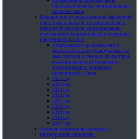
Нормативные правовые акты
Орловской области, муниципальные
правовые акты
Информация о среднемесячной заработной
плате руководителей, их заместителей и
главных бухгалтеров муниципальных
учреждений и муниципальных унитарных
предприятий г. Орла
Информация о среднемесячной
заработной плате руководителей, их
заместителей и главных бухгалтеров
муниципальных учреждений и
муниципальных унитарных
предприятий г. Орла
2025 год
2024 год
2023 год
2022 год
2021 год
2020 год
2019 год
2018 год
2017 год
Антикоррупционная экспертиза
Методические материалы