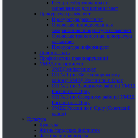
Реестр необорудованных и
запрещенных для купания мест
Прокуратура разъясняет
Прокуратура разъясняет
Орловская природоохранная
межрайонная прокуратура разъясняет
Орловская транспортная прокуратура
разъясняет
Прокуратура информирует
Полезно знать
Профилактика правонарушений
УМВД информирует
УМВД информирует
ОП № 1 (по Железнодорожному
району) УМВД России по г. Орлу
ОП № 2 (по Заводскому району) УМВД
России по г. Орлу
ОП № 3 (по Северному району) УМВД
России по г. Орлу
УМВД России по г. Орлу (Советский
район)
Культура
Культура
Жизнь городских библиотек
Фестивали и конкурсы