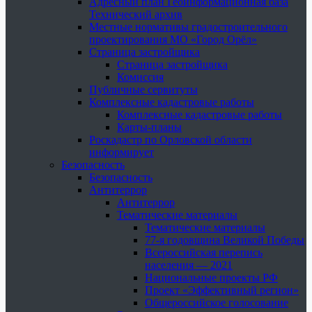
Адресный план Геоинформационная база
Технический архив
Местные нормативы градостроительного
проектирования МО «Город Орёл»
Страница застройщика
Страница застройщика
Комиссия
Публичные сервитуты
Комплексные кадастровые работы
Комплексные кадастровые работы
Карты-планы
Роскадастр по Орловской области
информирует
Безопасность
Безопасность
Антитеррор
Антитеррор
Тематические материалы
Тематические материалы
77-я годовщина Великой Победы
Всероссийская перепись
населения — 2021
Национальные проекты РФ
Проект «Эффективный регион»
Общероссийское голосование