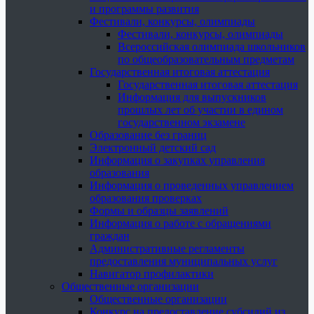
и программы развития
Фестивали, конкурсы, олимпиады
Фестивали, конкурсы, олимпиады
Всероссийская олимпиада школьников
по общеобразовательным предметам
Государственная итоговая аттестация
Государственная итоговая аттестация
Информация для выпускников
прошлых лет об участии в едином
государственном экзамене
Образование без границ
Электронный детский сад
Информация о закупках управления
образования
Информация о проведенных управлением
образования проверках
Формы и образцы заявлений
Информация о работе с обращениями
граждан
Административные регламенты
предоставления муниципальных услуг
Навигатор профилактики
Общественные организации
Общественные организации
Конкурс на предоставление субсидий из