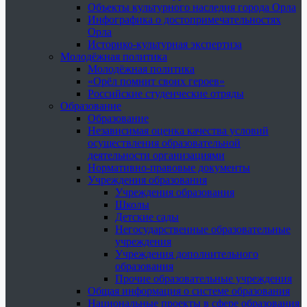
Объекты культурного наследия города Орла
Инфографика о достопримечательностях
Орла
Историко-культурная экспертиза
Молодёжная политика
Молодёжная политика
«Орёл помнит своих героев»
Российские студенческие отряды
Образование
Образование
Независимая оценка качества условий
осуществления образовательной
деятельности организациями
Нормативно-правовые документы
Учреждения образования
Учреждения образования
Школы
Детские сады
Негосударственные образовательные
учреждения
Учреждения дополнительного
образования
Прочие образовательные учреждения
Общая информация о системе образования
Национальные проекты в сфере образования