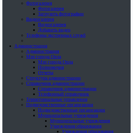
Фотогалерея
Фотогалерея
Загрузить фотографии
Видеогалерея
Видеогалерея
Добавить видео
Телефоны экстренных служб
Администрация
Администрация
Мэр города Орла
Мэр города Орла
Полномочия
Отчеты
Структура администрации
Справочник администрации
Справочник администрации
Телефонный справочник
Территориальные управления
Подведомственные организации
Подведомственные организации
Муниципальные учреждения
Муниципальные учреждения
Учреждения образования
Учреждения образования