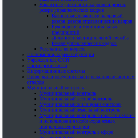
Вакантные должности, кадровый резерв,
резерв управленческих кадров
Вакантные должности, кадровый
резерв, резерв управленческих кадров
Руководители муниципальных
предприятий
Должности муниципальной службы
Резерв управленческих кадров
Результаты конкурсов
Полномочия, задачи и функции
Учрежденные СМИ
Партнерские связи
Информационные системы
Проверки, проведенные контрольно-ревизионным
отделом
Муниципальный контроль
Муниципальный контроль
Муниципальный лесной контроль
Муниципальный жилищный контроль
Муниципальный земельный контроль
Муниципальный контроль в области охраны
и использования особо охраняемых
природных территорий
Муниципальный контроль в сфере
благоустройства