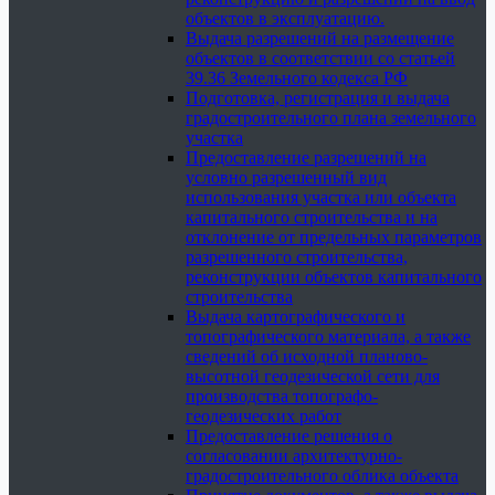
объектов в эксплуатацию.
Выдача разрешений на размещение
объектов в соответствии со статьей
39.36 Земельного кодекса РФ
Подготовка, регистрация и выдача
градостроительного плана земельного
участка
Предоставление разрешений на
условно разрешенный вид
использования участка или объекта
капитального строительства и на
отклонение от предельных параметров
разрешенного строительства,
реконструкции объектов капитального
строительства
Выдача картографического и
топографического материала, а также
сведений об исходной планово-
высотной геодезической сети для
производства топографо-
геодезических работ
Предоставление решения о
согласовании архитектурно-
градостроительного облика объекта