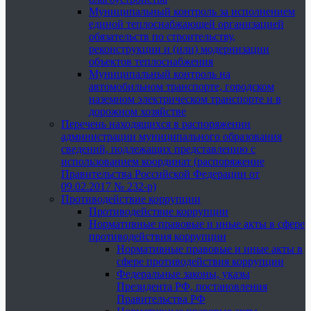
Муниципальный контроль за исполнением
единой теплоснабжающей организацией
обязательств по строительству,
реконструкции и (или) модернизации
объектов теплоснабжения
Муниципальный контроль на
автомобильном транспорте, городском
наземном электрическом транспорте и в
дорожном хозяйстве
Перечень находящихся в распоряжении
администрации муниципального образования
сведений, подлежащих представлению с
использованием координат (распоряжение
Правительства Российской Федерации от
09.02.2017 № 232-р)
Противодействие коррупции
Противодействие коррупции
Нормативные правовые и иные акты в сфере
противодействия коррупции
Нормативные правовые и иные акты в
сфере противодействия коррупции
Федеральные законы, указы
Президента РФ, постановления
Правительства РФ