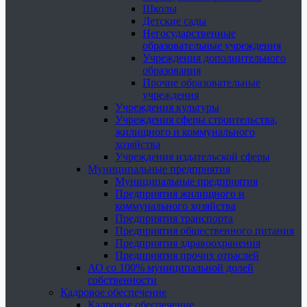
Школы
Детские сады
Негосударственные
образовательные учреждения
Учреждения дополнительного
образования
Прочие образовательные
учреждения
Учреждения культуры
Учреждения сферы строительства,
жилищного и коммунального
хозяйства
Учреждения издательской сферы
Муниципальные предприятия
Муниципальные предприятия
Предприятия жилищного и
коммунального хозяйства
Предприятия транспорта
Предприятия общественного питания
Предприятия здравоохранения
Предприятия прочих отраслей
АО со 100% муниципальной долей
собственности
Кадровое обеспечение
Кадровое обеспечение