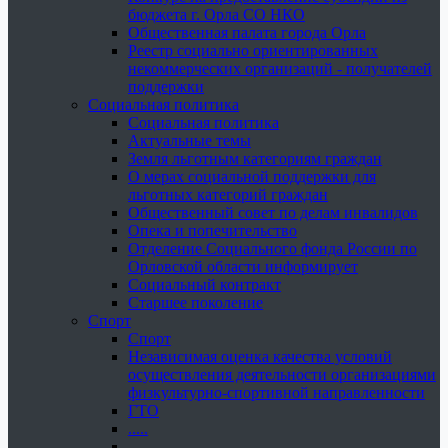
бюджета г. Орла СО НКО
Общественная палата города Орла
Реестр социально ориентированных
некоммерческих организаций - получателей
поддержки
Социальная политика
Социальная политика
Актуальные темы
Земля льготным категориям граждан
О мерах социальной поддержки для
льготных категорий граждан
Общественный совет по делам инвалидов
Опека и попечительство
Отделение Социального фонда России по
Орловской области информирует
Социальный контракт
Старшее поколение
Спорт
Спорт
Независимая оценка качества условий
осуществления деятельности организациями
физкультурно-спортивной направленности
ГТО
.....
......