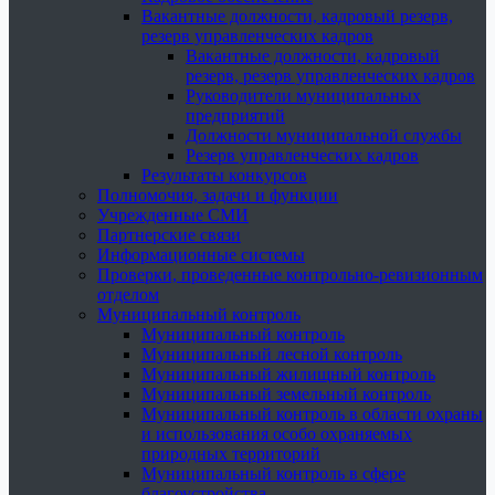
Вакантные должности, кадровый резерв,
резерв управленческих кадров
Вакантные должности, кадровый
резерв, резерв управленческих кадров
Руководители муниципальных
предприятий
Должности муниципальной службы
Резерв управленческих кадров
Результаты конкурсов
Полномочия, задачи и функции
Учрежденные СМИ
Партнерские связи
Информационные системы
Проверки, проведенные контрольно-ревизионным
отделом
Муниципальный контроль
Муниципальный контроль
Муниципальный лесной контроль
Муниципальный жилищный контроль
Муниципальный земельный контроль
Муниципальный контроль в области охраны
и использования особо охраняемых
природных территорий
Муниципальный контроль в сфере
благоустройства