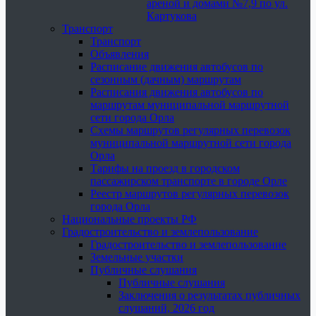
ареной и домами №7,9 по ул.
Картукова
Транспорт
Транспорт
Объявления
Расписание движения автобусов по
сезонным (дачным) маршрутам
Расписания движения автобусов по
маршрутам муниципальной маршрутной
сети города Орла
Схемы маршрутов регулярных перевозок
муниципальной маршрутной сети города
Орла
Тарифы на проезд в городском
пассажирском транспорте в городе Орле
Реестр маршрутов регулярных перевозок
города Орла
Национальные проекты РФ
Градостроительство и землепользование
Градостроительство и землепользование
Земельные участки
Публичные слушания
Публичные слушания
Заключения о результатах публичных
слушаний, 2026 год