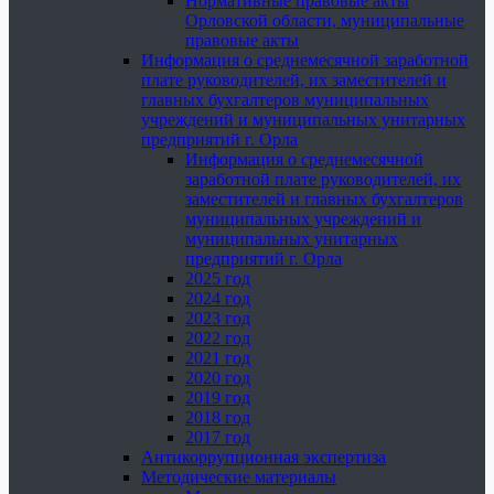
Нормативные правовые акты
Орловской области, муниципальные
правовые акты
Информация о среднемесячной заработной
плате руководителей, их заместителей и
главных бухгалтеров муниципальных
учреждений и муниципальных унитарных
предприятий г. Орла
Информация о среднемесячной
заработной плате руководителей, их
заместителей и главных бухгалтеров
муниципальных учреждений и
муниципальных унитарных
предприятий г. Орла
2025 год
2024 год
2023 год
2022 год
2021 год
2020 год
2019 год
2018 год
2017 год
Антикоррупционная экспертиза
Методические материалы