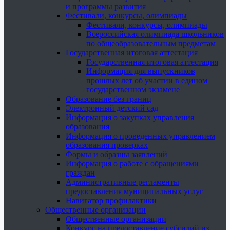
и программы развития
Фестивали, конкурсы, олимпиады
Фестивали, конкурсы, олимпиады
Всероссийская олимпиада школьников
по общеобразовательным предметам
Государственная итоговая аттестация
Государственная итоговая аттестация
Информация для выпускников
прошлых лет об участии в едином
государственном экзамене
Образование без границ
Электронный детский сад
Информация о закупках управления
образования
Информация о проведенных управлением
образования проверках
Формы и образцы заявлений
Информация о работе с обращениями
граждан
Административные регламенты
предоставления муниципальных услуг
Навигатор профилактики
Общественные организации
Общественные организации
Конкурс на предоставление субсидий из