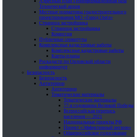
Адресный план Геоинформационная база
Технический архив
Местные нормативы градостроительного
проектирования МО «Город Орёл»
Страница застройщика
Страница застройщика
Комиссия
Публичные сервитуты
Комплексные кадастровые работы
Комплексные кадастровые работы
Карты-планы
Роскадастр по Орловской области
информирует
Безопасность
Безопасность
Антитеррор
Антитеррор
Тематические материалы
Тематические материалы
77-я годовщина Великой Победы
Всероссийская перепись
населения — 2021
Национальные проекты РФ
Проект «Эффективный регион»
Общероссийское голосование