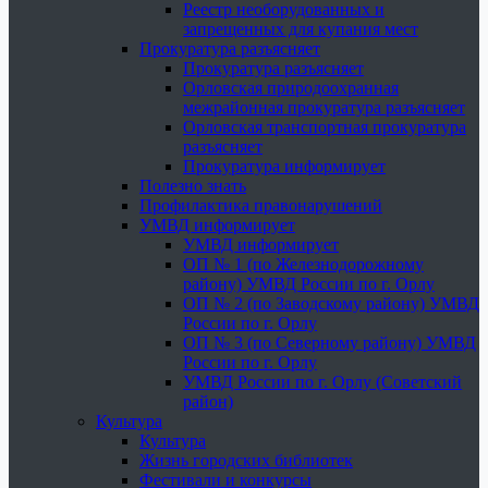
Реестр необорудованных и
запрещенных для купания мест
Прокуратура разъясняет
Прокуратура разъясняет
Орловская природоохранная
межрайонная прокуратура разъясняет
Орловская транспортная прокуратура
разъясняет
Прокуратура информирует
Полезно знать
Профилактика правонарушений
УМВД информирует
УМВД информирует
ОП № 1 (по Железнодорожному
району) УМВД России по г. Орлу
ОП № 2 (по Заводскому району) УМВД
России по г. Орлу
ОП № 3 (по Северному району) УМВД
России по г. Орлу
УМВД России по г. Орлу (Советский
район)
Культура
Культура
Жизнь городских библиотек
Фестивали и конкурсы