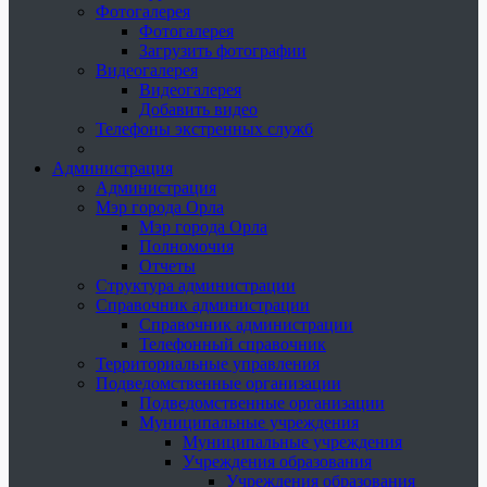
Фотогалерея
Фотогалерея
Загрузить фотографии
Видеогалерея
Видеогалерея
Добавить видео
Телефоны экстренных служб
Администрация
Администрация
Мэр города Орла
Мэр города Орла
Полномочия
Отчеты
Структура администрации
Справочник администрации
Справочник администрации
Телефонный справочник
Территориальные управления
Подведомственные организации
Подведомственные организации
Муниципальные учреждения
Муниципальные учреждения
Учреждения образования
Учреждения образования