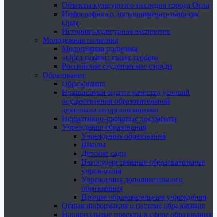
Объекты культурного наследия города Орла
Инфографика о достопримечательностях
Орла
Историко-культурная экспертиза
Молодёжная политика
Молодёжная политика
«Орёл помнит своих героев»
Российские студенческие отряды
Образование
Образование
Независимая оценка качества условий
осуществления образовательной
деятельности организациями
Нормативно-правовые документы
Учреждения образования
Учреждения образования
Школы
Детские сады
Негосударственные образовательные
учреждения
Учреждения дополнительного
образования
Прочие образовательные учреждения
Общая информация о системе образования
Национальные проекты в сфере образования