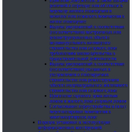
Принятие документов, а также выдача
решений о переводе или об отказе в
переводе жилого помещения в
нежилое или нежилого помещения в
жилое помещение
Выдача уведомлений о соответствии
(несоответствии) построенных или
реконструированных объекта
индивидуального жилищного
строительства или садового дома
требованиям законодательства о
градостроительной деятельности
Выдача уведомлений о соответствии
(несоответствии) указанных в
уведомлении о планируемых
строительстве или реконструкции
объекта индивидуального жилищного
строительства или садового дома
Признание садового дома жилым
домом и жилого дома садовым домом
Согласование переустройства и (или)
перепланировки помещения в
многоквартирном доме
Порядок установки и эксплуатации
информационных конструкций