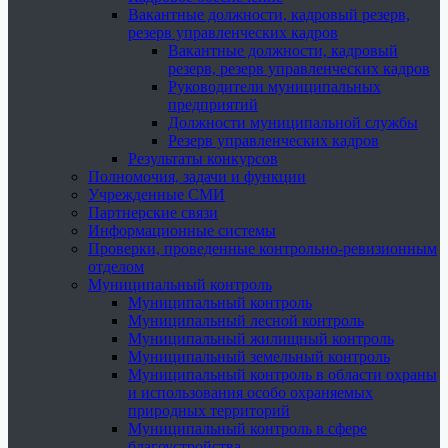
Вакантные должности, кадровый резерв,
резерв управленческих кадров
Вакантные должности, кадровый
резерв, резерв управленческих кадров
Руководители муниципальных
предприятий
Должности муниципальной службы
Резерв управленческих кадров
Результаты конкурсов
Полномочия, задачи и функции
Учрежденные СМИ
Партнерские связи
Информационные системы
Проверки, проведенные контрольно-ревизионным
отделом
Муниципальный контроль
Муниципальный контроль
Муниципальный лесной контроль
Муниципальный жилищный контроль
Муниципальный земельный контроль
Муниципальный контроль в области охраны
и использования особо охраняемых
природных территорий
Муниципальный контроль в сфере
благоустройства