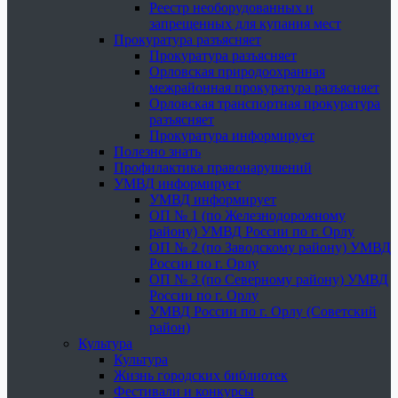
Реестр необорудованных и
запрещенных для купания мест
Прокуратура разъясняет
Прокуратура разъясняет
Орловская природоохранная
межрайонная прокуратура разъясняет
Орловская транспортная прокуратура
разъясняет
Прокуратура информирует
Полезно знать
Профилактика правонарушений
УМВД информирует
УМВД информирует
ОП № 1 (по Железнодорожному
району) УМВД России по г. Орлу
ОП № 2 (по Заводскому району) УМВД
России по г. Орлу
ОП № 3 (по Северному району) УМВД
России по г. Орлу
УМВД России по г. Орлу (Советский
район)
Культура
Культура
Жизнь городских библиотек
Фестивали и конкурсы