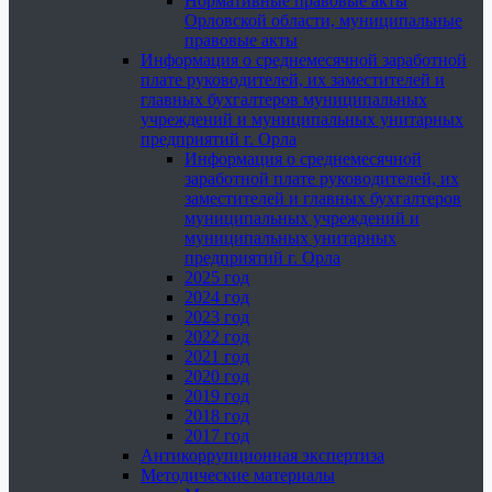
Нормативные правовые акты
Орловской области, муниципальные
правовые акты
Информация о среднемесячной заработной
плате руководителей, их заместителей и
главных бухгалтеров муниципальных
учреждений и муниципальных унитарных
предприятий г. Орла
Информация о среднемесячной
заработной плате руководителей, их
заместителей и главных бухгалтеров
муниципальных учреждений и
муниципальных унитарных
предприятий г. Орла
2025 год
2024 год
2023 год
2022 год
2021 год
2020 год
2019 год
2018 год
2017 год
Антикоррупционная экспертиза
Методические материалы