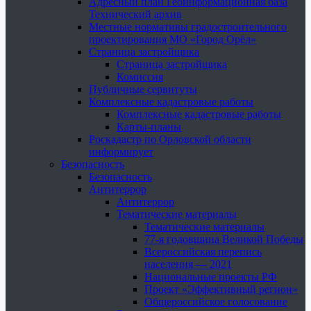
Адресный план Геоинформационная база
Технический архив
Местные нормативы градостроительного
проектирования МО «Город Орёл»
Страница застройщика
Страница застройщика
Комиссия
Публичные сервитуты
Комплексные кадастровые работы
Комплексные кадастровые работы
Карты-планы
Роскадастр по Орловской области
информирует
Безопасность
Безопасность
Антитеррор
Антитеррор
Тематические материалы
Тематические материалы
77-я годовщина Великой Победы
Всероссийская перепись
населения — 2021
Национальные проекты РФ
Проект «Эффективный регион»
Общероссийское голосование