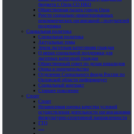
бюджета г. Орла СО НКО
Общественная палата города Орла
Реестр социально ориентированных
некоммерческих организаций - получателей
поддержки
Социальная политика
Социальная политика
Актуальные темы
Земля льготным категориям граждан
О мерах социальной поддержки для
льготных категорий граждан
Общественный совет по делам инвалидов
Опека и попечительство
Отделение Социального фонда России по
Орловской области информирует
Социальный контракт
Старшее поколение
Спорт
Спорт
Независимая оценка качества условий
осуществления деятельности организациями
физкультурно-спортивной направленности
ГТО
.....
......