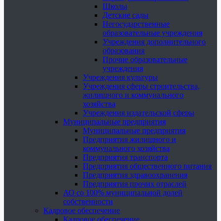
Школы
Детские сады
Негосударственные
образовательные учреждения
Учреждения дополнительного
образования
Прочие образовательные
учреждения
Учреждения культуры
Учреждения сферы строительства,
жилищного и коммунального
хозяйства
Учреждения издательской сферы
Муниципальные предприятия
Муниципальные предприятия
Предприятия жилищного и
коммунального хозяйства
Предприятия транспорта
Предприятия общественного питания
Предприятия здравоохранения
Предприятия прочих отраслей
АО со 100% муниципальной долей
собственности
Кадровое обеспечение
Кадровое обеспечение