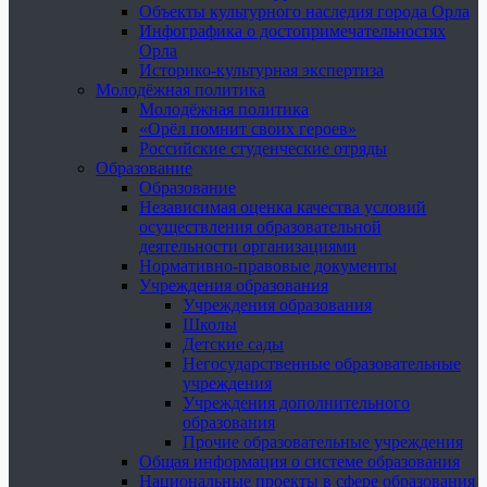
Объекты культурного наследия города Орла
Инфографика о достопримечательностях
Орла
Историко-культурная экспертиза
Молодёжная политика
Молодёжная политика
«Орёл помнит своих героев»
Российские студенческие отряды
Образование
Образование
Независимая оценка качества условий
осуществления образовательной
деятельности организациями
Нормативно-правовые документы
Учреждения образования
Учреждения образования
Школы
Детские сады
Негосударственные образовательные
учреждения
Учреждения дополнительного
образования
Прочие образовательные учреждения
Общая информация о системе образования
Национальные проекты в сфере образования