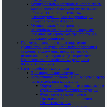
Муниципальный контроль за исполнением
единой теплоснабжающей организацией
обязательств по строительству,
реконструкции и (или) модернизации
объектов теплоснабжения
Муниципальный контроль на
автомобильном транспорте, городском
наземном электрическом транспорте и в
дорожном хозяйстве
Перечень находящихся в распоряжении
администрации муниципального образования
сведений, подлежащих представлению с
использованием координат (распоряжение
Правительства Российской Федерации от
09.02.2017 № 232-р)
Противодействие коррупции
Противодействие коррупции
Нормативные правовые и иные акты в сфере
противодействия коррупции
Нормативные правовые и иные акты в
сфере противодействия коррупции
Федеральные законы, указы
Президента РФ, постановления
Правительства РФ