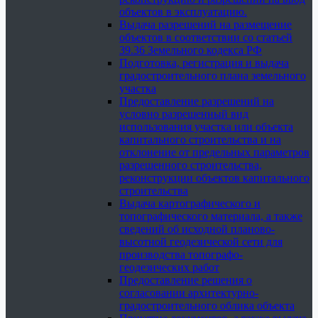
объектов в эксплуатацию.
Выдача разрешений на размещение
объектов в соответствии со статьей
39.36 Земельного кодекса РФ
Подготовка, регистрация и выдача
градостроительного плана земельного
участка
Предоставление разрешений на
условно разрешенный вид
использования участка или объекта
капитального строительства и на
отклонение от предельных параметров
разрешенного строительства,
реконструкции объектов капитального
строительства
Выдача картографического и
топографического материала, а также
сведений об исходной планово-
высотной геодезической сети для
производства топографо-
геодезических работ
Предоставление решения о
согласовании архитектурно-
градостроительного облика объекта