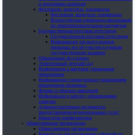
и программы развития
Фестивали, конкурсы, олимпиады
Фестивали, конкурсы, олимпиады
Всероссийская олимпиада школьников
по общеобразовательным предметам
Государственная итоговая аттестация
Государственная итоговая аттестация
Информация для выпускников
прошлых лет об участии в едином
государственном экзамене
Образование без границ
Электронный детский сад
Информация о закупках управления
образования
Информация о проведенных управлением
образования проверках
Формы и образцы заявлений
Информация о работе с обращениями
граждан
Административные регламенты
предоставления муниципальных услуг
Навигатор профилактики
Общественные организации
Общественные организации
Конкурс на предоставление субсидий из