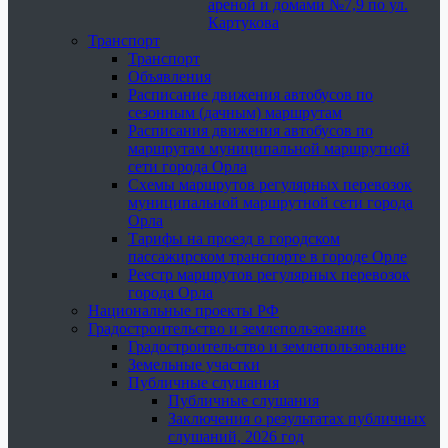
ареной и домами №7,9 по ул.
Картукова
Транспорт
Транспорт
Объявления
Расписание движения автобусов по
сезонным (дачным) маршрутам
Расписания движения автобусов по
маршрутам муниципальной маршрутной
сети города Орла
Схемы маршрутов регулярных перевозок
муниципальной маршрутной сети города
Орла
Тарифы на проезд в городском
пассажирском транспорте в городе Орле
Реестр маршрутов регулярных перевозок
города Орла
Национальные проекты РФ
Градостроительство и землепользование
Градостроительство и землепользование
Земельные участки
Публичные слушания
Публичные слушания
Заключения о результатах публичных
слушаний, 2026 год