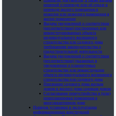
Принятие документов, а также выдача
решений о переводе или об отказе в
переводе жилого помещения в
нежилое или нежилого помещения в
жилое помещение
Выдача уведомлений о соответствии
(несоответствии) построенных или
реконструированных объекта
индивидуального жилищного
строительства или садового дома
требованиям законодательства о
градостроительной деятельности
Выдача уведомлений о соответствии
(несоответствии) указанных в
уведомлении о планируемых
строительстве или реконструкции
объекта индивидуального жилищного
строительства или садового дома
Признание садового дома жилым
домом и жилого дома садовым домом
Согласование переустройства и (или)
перепланировки помещения в
многоквартирном доме
Порядок установки и эксплуатации
информационных конструкций