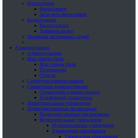
Фотогалерея
Фотогалерея
Загрузить фотографии
Видеогалерея
Видеогалерея
Добавить видео
Телефоны экстренных служб
Администрация
Администрация
Мэр города Орла
Мэр города Орла
Полномочия
Отчеты
Структура администрации
Справочник администрации
Справочник администрации
Телефонный справочник
Территориальные управления
Подведомственные организации
Подведомственные организации
Муниципальные учреждения
Муниципальные учреждения
Учреждения образования
Учреждения образования