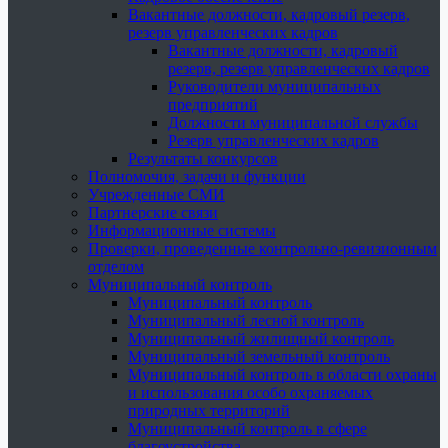
Вакантные должности, кадровый резерв,
резерв управленческих кадров
Вакантные должности, кадровый
резерв, резерв управленческих кадров
Руководители муниципальных
предприятий
Должности муниципальной службы
Резерв управленческих кадров
Результаты конкурсов
Полномочия, задачи и функции
Учрежденные СМИ
Партнерские связи
Информационные системы
Проверки, проведенные контрольно-ревизионным
отделом
Муниципальный контроль
Муниципальный контроль
Муниципальный лесной контроль
Муниципальный жилищный контроль
Муниципальный земельный контроль
Муниципальный контроль в области охраны
и использования особо охраняемых
природных территорий
Муниципальный контроль в сфере
благоустройства