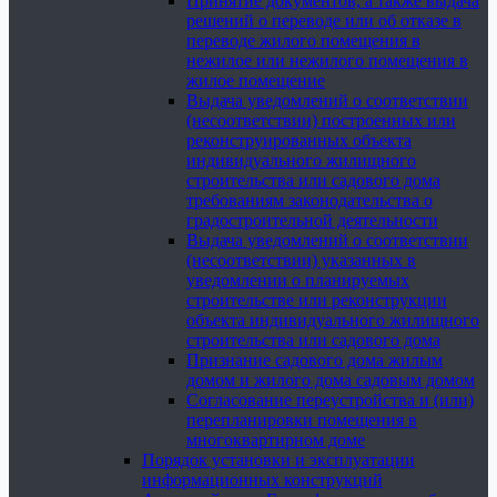
Принятие документов, а также выдача
решений о переводе или об отказе в
переводе жилого помещения в
нежилое или нежилого помещения в
жилое помещение
Выдача уведомлений о соответствии
(несоответствии) построенных или
реконструированных объекта
индивидуального жилищного
строительства или садового дома
требованиям законодательства о
градостроительной деятельности
Выдача уведомлений о соответствии
(несоответствии) указанных в
уведомлении о планируемых
строительстве или реконструкции
объекта индивидуального жилищного
строительства или садового дома
Признание садового дома жилым
домом и жилого дома садовым домом
Согласование переустройства и (или)
перепланировки помещения в
многоквартирном доме
Порядок установки и эксплуатации
информационных конструкций