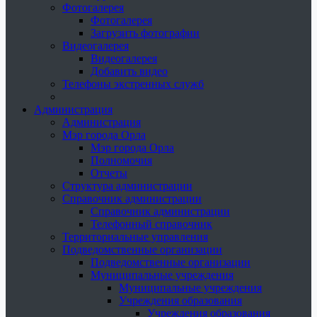
Фотогалерея
Фотогалерея
Загрузить фотографии
Видеогалерея
Видеогалерея
Добавить видео
Телефоны экстренных служб
Администрация
Администрация
Мэр города Орла
Мэр города Орла
Полномочия
Отчеты
Структура администрации
Справочник администрации
Справочник администрации
Телефонный справочник
Территориальные управления
Подведомственные организации
Подведомственные организации
Муниципальные учреждения
Муниципальные учреждения
Учреждения образования
Учреждения образования