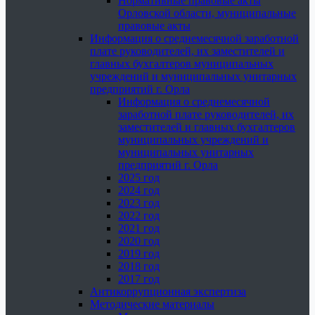
Нормативные правовые акты
Орловской области, муниципальные
правовые акты
Информация о среднемесячной заработной
плате руководителей, их заместителей и
главных бухгалтеров муниципальных
учреждений и муниципальных унитарных
предприятий г. Орла
Информация о среднемесячной
заработной плате руководителей, их
заместителей и главных бухгалтеров
муниципальных учреждений и
муниципальных унитарных
предприятий г. Орла
2025 год
2024 год
2023 год
2022 год
2021 год
2020 год
2019 год
2018 год
2017 год
Антикоррупционная экспертиза
Методические материалы