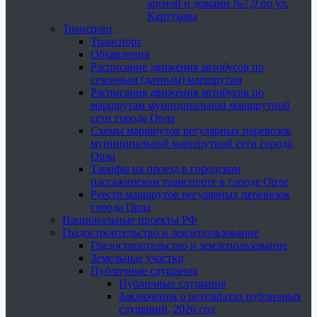
ареной и домами №7,9 по ул.
Картукова
Транспорт
Транспорт
Объявления
Расписание движения автобусов по
сезонным (дачным) маршрутам
Расписания движения автобусов по
маршрутам муниципальной маршрутной
сети города Орла
Схемы маршрутов регулярных перевозок
муниципальной маршрутной сети города
Орла
Тарифы на проезд в городском
пассажирском транспорте в городе Орле
Реестр маршрутов регулярных перевозок
города Орла
Национальные проекты РФ
Градостроительство и землепользование
Градостроительство и землепользование
Земельные участки
Публичные слушания
Публичные слушания
Заключения о результатах публичных
слушаний, 2026 год