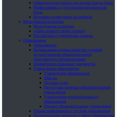
Объекты культурного наследия города Орла
Инфографика о достопримечательностях
Орла
Историко-культурная экспертиза
Молодёжная политика
Молодёжная политика
«Орёл помнит своих героев»
Российские студенческие отряды
Образование
Образование
Независимая оценка качества условий
осуществления образовательной
деятельности организациями
Нормативно-правовые документы
Учреждения образования
Учреждения образования
Школы
Детские сады
Негосударственные образовательные
учреждения
Учреждения дополнительного
образования
Прочие образовательные учреждения
Общая информация о системе образования
Национальные проекты в сфере образования