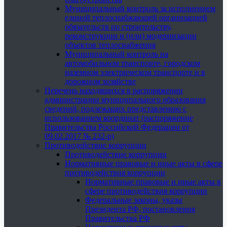
Муниципальный контроль за исполнением
единой теплоснабжающей организацией
обязательств по строительству,
реконструкции и (или) модернизации
объектов теплоснабжения
Муниципальный контроль на
автомобильном транспорте, городском
наземном электрическом транспорте и в
дорожном хозяйстве
Перечень находящихся в распоряжении
администрации муниципального образования
сведений, подлежащих представлению с
использованием координат (распоряжение
Правительства Российской Федерации от
09.02.2017 № 232-р)
Противодействие коррупции
Противодействие коррупции
Нормативные правовые и иные акты в сфере
противодействия коррупции
Нормативные правовые и иные акты в
сфере противодействия коррупции
Федеральные законы, указы
Президента РФ, постановления
Правительства РФ