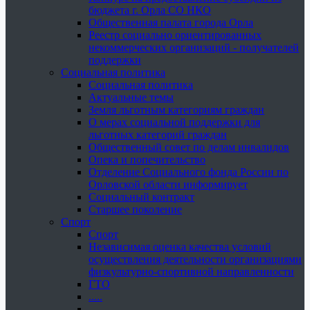
бюджета г. Орла СО НКО
Общественная палата города Орла
Реестр социально ориентированных
некоммерческих организаций - получателей
поддержки
Социальная политика
Социальная политика
Актуальные темы
Земля льготным категориям граждан
О мерах социальной поддержки для
льготных категорий граждан
Общественный совет по делам инвалидов
Опека и попечительство
Отделение Социального фонда России по
Орловской области информирует
Социальный контракт
Старшее поколение
Спорт
Спорт
Независимая оценка качества условий
осуществления деятельности организациями
физкультурно-спортивной направленности
ГТО
.....
......