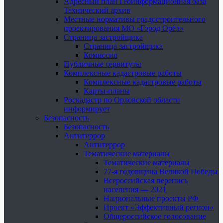
Адресный план Геоинформационная база
Технический архив
Местные нормативы градостроительного
проектирования МО «Город Орёл»
Страница застройщика
Страница застройщика
Комиссия
Публичные сервитуты
Комплексные кадастровые работы
Комплексные кадастровые работы
Карты-планы
Роскадастр по Орловской области
информирует
Безопасность
Безопасность
Антитеррор
Антитеррор
Тематические материалы
Тематические материалы
77-я годовщина Великой Победы
Всероссийская перепись
населения — 2021
Национальные проекты РФ
Проект «Эффективный регион»
Общероссийское голосование