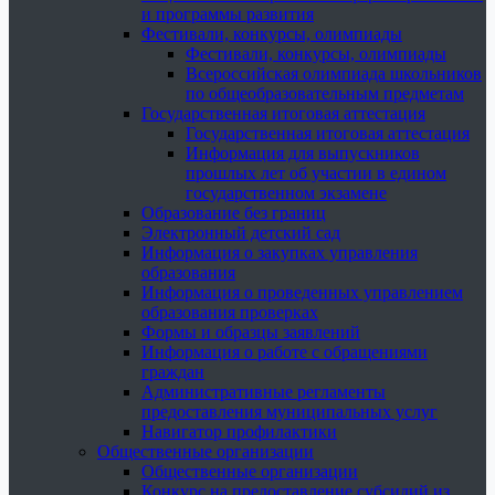
и программы развития
Фестивали, конкурсы, олимпиады
Фестивали, конкурсы, олимпиады
Всероссийская олимпиада школьников
по общеобразовательным предметам
Государственная итоговая аттестация
Государственная итоговая аттестация
Информация для выпускников
прошлых лет об участии в едином
государственном экзамене
Образование без границ
Электронный детский сад
Информация о закупках управления
образования
Информация о проведенных управлением
образования проверках
Формы и образцы заявлений
Информация о работе с обращениями
граждан
Административные регламенты
предоставления муниципальных услуг
Навигатор профилактики
Общественные организации
Общественные организации
Конкурс на предоставление субсидий из