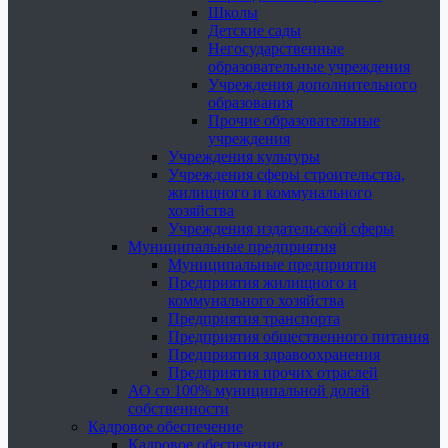
Школы
Детские сады
Негосударственные
образовательные учреждения
Учреждения дополнительного
образования
Прочие образовательные
учреждения
Учреждения культуры
Учреждения сферы строительства,
жилищного и коммунального
хозяйства
Учреждения издательской сферы
Муниципальные предприятия
Муниципальные предприятия
Предприятия жилищного и
коммунального хозяйства
Предприятия транспорта
Предприятия общественного питания
Предприятия здравоохранения
Предприятия прочих отраслей
АО со 100% муниципальной долей
собственности
Кадровое обеспечение
Кадровое обеспечение