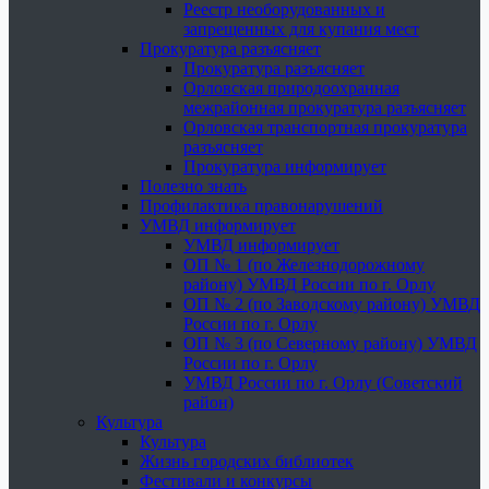
Реестр необорудованных и
запрещенных для купания мест
Прокуратура разъясняет
Прокуратура разъясняет
Орловская природоохранная
межрайонная прокуратура разъясняет
Орловская транспортная прокуратура
разъясняет
Прокуратура информирует
Полезно знать
Профилактика правонарушений
УМВД информирует
УМВД информирует
ОП № 1 (по Железнодорожному
району) УМВД России по г. Орлу
ОП № 2 (по Заводскому району) УМВД
России по г. Орлу
ОП № 3 (по Северному району) УМВД
России по г. Орлу
УМВД России по г. Орлу (Советский
район)
Культура
Культура
Жизнь городских библиотек
Фестивали и конкурсы