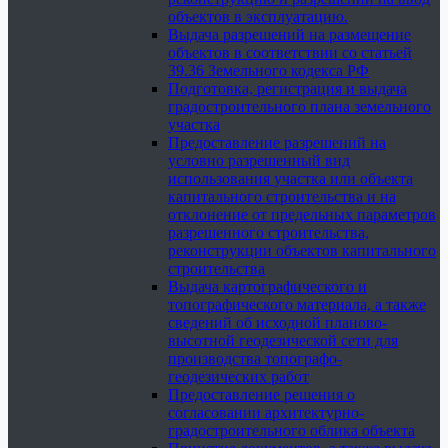
объектов в эксплуатацию.
Выдача разрешений на размещение
объектов в соответствии со статьей
39.36 Земельного кодекса РФ
Подготовка, регистрация и выдача
градостроительного плана земельного
участка
Предоставление разрешений на
условно разрешенный вид
использования участка или объекта
капитального строительства и на
отклонение от предельных параметров
разрешенного строительства,
реконструкции объектов капитального
строительства
Выдача картографического и
топографического материала, а также
сведений об исходной планово-
высотной геодезической сети для
производства топографо-
геодезических работ
Предоставление решения о
согласовании архитектурно-
градостроительного облика объекта