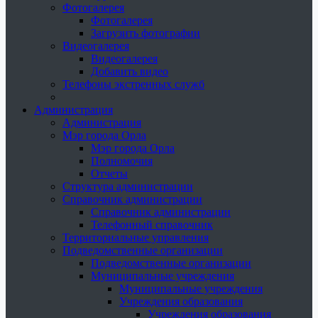
Фотогалерея
Фотогалерея
Загрузить фотографии
Видеогалерея
Видеогалерея
Добавить видео
Телефоны экстренных служб
Администрация
Администрация
Мэр города Орла
Мэр города Орла
Полномочия
Отчеты
Структура администрации
Справочник администрации
Справочник администрации
Телефонный справочник
Территориальные управления
Подведомственные организации
Подведомственные организации
Муниципальные учреждения
Муниципальные учреждения
Учреждения образования
Учреждения образования