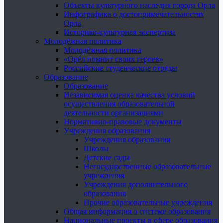
Объекты культурного наследия города Орла
Инфографика о достопримечательностях
Орла
Историко-культурная экспертиза
Молодёжная политика
Молодёжная политика
«Орёл помнит своих героев»
Российские студенческие отряды
Образование
Образование
Независимая оценка качества условий
осуществления образовательной
деятельности организациями
Нормативно-правовые документы
Учреждения образования
Учреждения образования
Школы
Детские сады
Негосударственные образовательные
учреждения
Учреждения дополнительного
образования
Прочие образовательные учреждения
Общая информация о системе образования
Национальные проекты в сфере образования