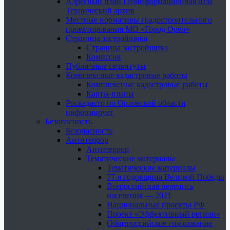
Адресный план Геоинформационная база
Технический архив
Местные нормативы градостроительного
проектирования МО «Город Орёл»
Страница застройщика
Страница застройщика
Комиссия
Публичные сервитуты
Комплексные кадастровые работы
Комплексные кадастровые работы
Карты-планы
Роскадастр по Орловской области
информирует
Безопасность
Безопасность
Антитеррор
Антитеррор
Тематические материалы
Тематические материалы
77-я годовщина Великой Победы
Всероссийская перепись
населения — 2021
Национальные проекты РФ
Проект «Эффективный регион»
Общероссийское голосование