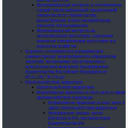
Муниципальный контроль за исполнением
единой теплоснабжающей организацией
обязательств по строительству,
реконструкции и (или) модернизации
объектов теплоснабжения
Муниципальный контроль на
автомобильном транспорте, городском
наземном электрическом транспорте и в
дорожном хозяйстве
Перечень находящихся в распоряжении
администрации муниципального образования
сведений, подлежащих представлению с
использованием координат (распоряжение
Правительства Российской Федерации от
09.02.2017 № 232-р)
Противодействие коррупции
Противодействие коррупции
Нормативные правовые и иные акты в сфере
противодействия коррупции
Нормативные правовые и иные акты в
сфере противодействия коррупции
Федеральные законы, указы
Президента РФ, постановления
Правительства РФ