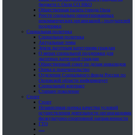
бюджета г. Орла СО НКО
Общественная палата города Орла
Реестр социально ориентированных
некоммерческих организаций - получателей
поддержки
Социальная политика
Социальная политика
Актуальные темы
Земля льготным категориям граждан
О мерах социальной поддержки для
льготных категорий граждан
Общественный совет по делам инвалидов
Опека и попечительство
Отделение Социального фонда России по
Орловской области информирует
Социальный контракт
Старшее поколение
Спорт
Спорт
Независимая оценка качества условий
осуществления деятельности организациями
физкультурно-спортивной направленности
ГТО
.....
......