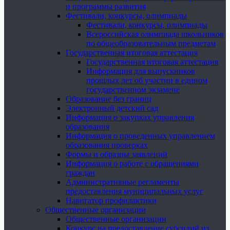
и программы развития
Фестивали, конкурсы, олимпиады
Фестивали, конкурсы, олимпиады
Всероссийская олимпиада школьников
по общеобразовательным предметам
Государственная итоговая аттестация
Государственная итоговая аттестация
Информация для выпускников
прошлых лет об участии в едином
государственном экзамене
Образование без границ
Электронный детский сад
Информация о закупках управления
образования
Информация о проведенных управлением
образования проверках
Формы и образцы заявлений
Информация о работе с обращениями
граждан
Административные регламенты
предоставления муниципальных услуг
Навигатор профилактики
Общественные организации
Общественные организации
Конкурс на предоставление субсидий из