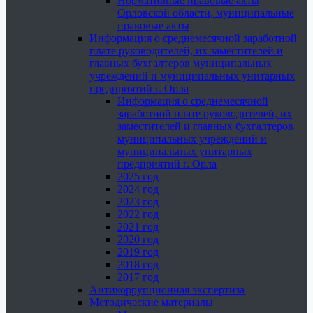
Нормативные правовые акты
Орловской области, муниципальные
правовые акты
Информация о среднемесячной заработной
плате руководителей, их заместителей и
главных бухгалтеров муниципальных
учреждений и муниципальных унитарных
предприятий г. Орла
Информация о среднемесячной
заработной плате руководителей, их
заместителей и главных бухгалтеров
муниципальных учреждений и
муниципальных унитарных
предприятий г. Орла
2025 год
2024 год
2023 год
2022 год
2021 год
2020 год
2019 год
2018 год
2017 год
Антикоррупционная экспертиза
Методические материалы