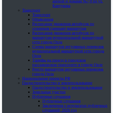
ареной и домами №7,9 по ул.
Картукова
Транспорт
Транспорт
Объявления
Расписание движения автобусов по
сезонным (дачным) маршрутам
Расписания движения автобусов по
маршрутам муниципальной маршрутной
сети города Орла
Схемы маршрутов регулярных перевозок
муниципальной маршрутной сети города
Орла
Тарифы на проезд в городском
пассажирском транспорте в городе Орле
Реестр маршрутов регулярных перевозок
города Орла
Национальные проекты РФ
Градостроительство и землепользование
Градостроительство и землепользование
Земельные участки
Публичные слушания
Публичные слушания
Заключения о результатах публичных
слушаний, 2026 год