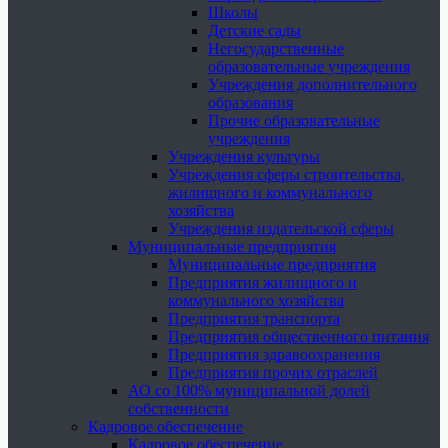
Школы
Детские сады
Негосударственные
образовательные учреждения
Учреждения дополнительного
образования
Прочие образовательные
учреждения
Учреждения культуры
Учреждения сферы строительства,
жилищного и коммунального
хозяйства
Учреждения издательской сферы
Муниципальные предприятия
Муниципальные предприятия
Предприятия жилищного и
коммунального хозяйства
Предприятия транспорта
Предприятия общественного питания
Предприятия здравоохранения
Предприятия прочих отраслей
АО со 100% муниципальной долей
собственности
Кадровое обеспечение
Кадровое обеспечение