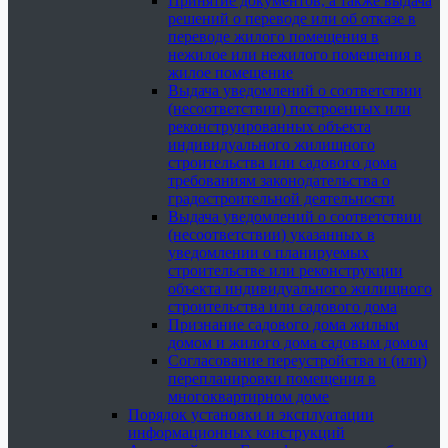
Принятие документов, а также выдача
решений о переводе или об отказе в
переводе жилого помещения в
нежилое или нежилого помещения в
жилое помещение
Выдача уведомлений о соответствии
(несоответствии) построенных или
реконструированных объекта
индивидуального жилищного
строительства или садового дома
требованиям законодательства о
градостроительной деятельности
Выдача уведомлений о соответствии
(несоответствии) указанных в
уведомлении о планируемых
строительстве или реконструкции
объекта индивидуального жилищного
строительства или садового дома
Признание садового дома жилым
домом и жилого дома садовым домом
Согласование переустройства и (или)
перепланировки помещения в
многоквартирном доме
Порядок установки и эксплуатации
информационных конструкций