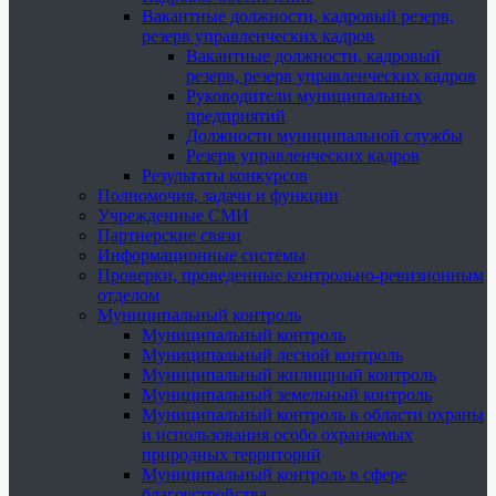
Вакантные должности, кадровый резерв,
резерв управленческих кадров
Вакантные должности, кадровый
резерв, резерв управленческих кадров
Руководители муниципальных
предприятий
Должности муниципальной службы
Резерв управленческих кадров
Результаты конкурсов
Полномочия, задачи и функции
Учрежденные СМИ
Партнерские связи
Информационные системы
Проверки, проведенные контрольно-ревизионным
отделом
Муниципальный контроль
Муниципальный контроль
Муниципальный лесной контроль
Муниципальный жилищный контроль
Муниципальный земельный контроль
Муниципальный контроль в области охраны
и использования особо охраняемых
природных территорий
Муниципальный контроль в сфере
благоустройства