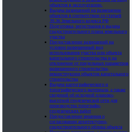
объектов в эксплуатацию.
Выдача разрешений на размещение
объектов в соответствии со статьей
39.36 Земельного кодекса РФ
Подготовка, регистрация и выдача
градостроительного плана земельного
участка
Предоставление разрешений на
условно разрешенный вид
использования участка или объекта
капитального строительства и на
отклонение от предельных параметров
разрешенного строительства,
реконструкции объектов капитального
строительства
Выдача картографического и
топографического материала, а также
сведений об исходной планово-
высотной геодезической сети для
производства топографо-
геодезических работ
Предоставление решения о
согласовании архитектурно-
градостроительного облика объекта