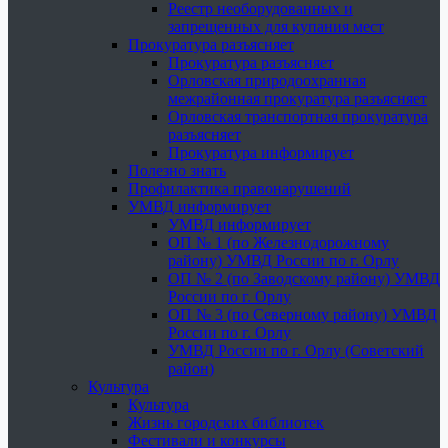
Реестр необорудованных и
запрещенных для купания мест
Прокуратура разъясняет
Прокуратура разъясняет
Орловская природоохранная
межрайонная прокуратура разъясняет
Орловская транспортная прокуратура
разъясняет
Прокуратура информирует
Полезно знать
Профилактика правонарушений
УМВД информирует
УМВД информирует
ОП № 1 (по Железнодорожному
району) УМВД России по г. Орлу
ОП № 2 (по Заводскому району) УМВД
России по г. Орлу
ОП № 3 (по Северному району) УМВД
России по г. Орлу
УМВД России по г. Орлу (Советский
район)
Культура
Культура
Жизнь городских библиотек
Фестивали и конкурсы