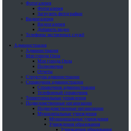
Фотогалерея
Фотогалерея
Загрузить фотографии
Видеогалерея
Видеогалерея
Добавить видео
Телефоны экстренных служб
Администрация
Администрация
Мэр города Орла
Мэр города Орла
Полномочия
Отчеты
Структура администрации
Справочник администрации
Справочник администрации
Телефонный справочник
Территориальные управления
Подведомственные организации
Подведомственные организации
Муниципальные учреждения
Муниципальные учреждения
Учреждения образования
Учреждения образования