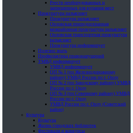
Реестр необорудованных и
запрещенных для купания мест
Прокуратура разъясняет
Прокуратура разъясняет
Орловская природоохранная
межрайонная прокуратура разъясняет
Орловская транспортная прокуратура
разъясняет
Прокуратура информирует
Полезно знать
Профилактика правонарушений
УМВД информирует
УМВД информирует
ОП № 1 (по Железнодорожному
району) УМВД России по г. Орлу
ОП № 2 (по Заводскому району) УМВД
России по г. Орлу
ОП № 3 (по Северному району) УМВД
России по г. Орлу
УМВД России по г. Орлу (Советский
район)
Культура
Культура
Жизнь городских библиотек
Фестивали и конкурсы