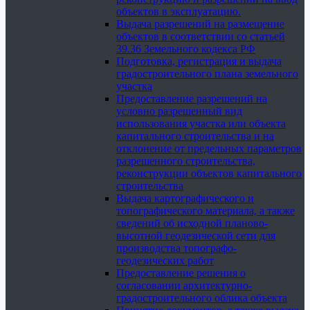
объектов в эксплуатацию.
Выдача разрешений на размещение
объектов в соответствии со статьей
39.36 Земельного кодекса РФ
Подготовка, регистрация и выдача
градостроительного плана земельного
участка
Предоставление разрешений на
условно разрешенный вид
использования участка или объекта
капитального строительства и на
отклонение от предельных параметров
разрешенного строительства,
реконструкции объектов капитального
строительства
Выдача картографического и
топографического материала, а также
сведений об исходной планово-
высотной геодезической сети для
производства топографо-
геодезических работ
Предоставление решения о
согласовании архитектурно-
градостроительного облика объекта