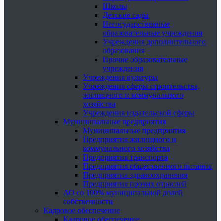
Школы
Детские сады
Негосударственные
образовательные учреждения
Учреждения дополнительного
образования
Прочие образовательные
учреждения
Учреждения культуры
Учреждения сферы строительства,
жилищного и коммунального
хозяйства
Учреждения издательской сферы
Муниципальные предприятия
Муниципальные предприятия
Предприятия жилищного и
коммунального хозяйства
Предприятия транспорта
Предприятия общественного питания
Предприятия здравоохранения
Предприятия прочих отраслей
АО со 100% муниципальной долей
собственности
Кадровое обеспечение
Кадровое обеспечение