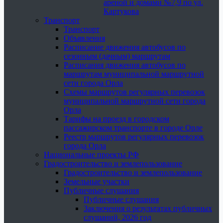
ареной и домами №7,9 по ул.
Картукова
Транспорт
Транспорт
Объявления
Расписание движения автобусов по
сезонным (дачным) маршрутам
Расписания движения автобусов по
маршрутам муниципальной маршрутной
сети города Орла
Схемы маршрутов регулярных перевозок
муниципальной маршрутной сети города
Орла
Тарифы на проезд в городском
пассажирском транспорте в городе Орле
Реестр маршрутов регулярных перевозок
города Орла
Национальные проекты РФ
Градостроительство и землепользование
Градостроительство и землепользование
Земельные участки
Публичные слушания
Публичные слушания
Заключения о результатах публичных
слушаний, 2026 год