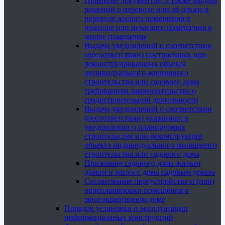
Принятие документов, а также выдача
решений о переводе или об отказе в
переводе жилого помещения в
нежилое или нежилого помещения в
жилое помещение
Выдача уведомлений о соответствии
(несоответствии) построенных или
реконструированных объекта
индивидуального жилищного
строительства или садового дома
требованиям законодательства о
градостроительной деятельности
Выдача уведомлений о соответствии
(несоответствии) указанных в
уведомлении о планируемых
строительстве или реконструкции
объекта индивидуального жилищного
строительства или садового дома
Признание садового дома жилым
домом и жилого дома садовым домом
Согласование переустройства и (или)
перепланировки помещения в
многоквартирном доме
Порядок установки и эксплуатации
информационных конструкций