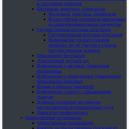
и программы развития
Фестивали, конкурсы, олимпиады
Фестивали, конкурсы, олимпиады
Всероссийская олимпиада школьников
по общеобразовательным предметам
Государственная итоговая аттестация
Государственная итоговая аттестация
Информация для выпускников
прошлых лет об участии в едином
государственном экзамене
Образование без границ
Электронный детский сад
Информация о закупках управления
образования
Информация о проведенных управлением
образования проверках
Формы и образцы заявлений
Информация о работе с обращениями
граждан
Административные регламенты
предоставления муниципальных услуг
Навигатор профилактики
Общественные организации
Общественные организации
Конкурс на предоставление субсидий из