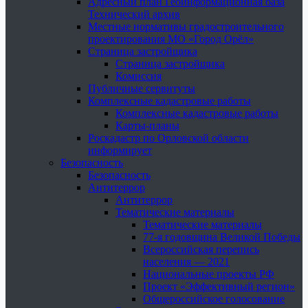
Адресный план Геоинформационная база
Технический архив
Местные нормативы градостроительного
проектирования МО «Город Орёл»
Страница застройщика
Страница застройщика
Комиссия
Публичные сервитуты
Комплексные кадастровые работы
Комплексные кадастровые работы
Карты-планы
Роскадастр по Орловской области
информирует
Безопасность
Безопасность
Антитеррор
Антитеррор
Тематические материалы
Тематические материалы
77-я годовщина Великой Победы
Всероссийская перепись
населения — 2021
Национальные проекты РФ
Проект «Эффективный регион»
Общероссийское голосование