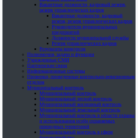
Вакантные должности, кадровый резерв,
резерв управленческих кадров
Вакантные должности, кадровый
резерв, резерв управленческих кадров
Руководители муниципальных
предприятий
Должности муниципальной службы
Резерв управленческих кадров
Результаты конкурсов
Полномочия, задачи и функции
Учрежденные СМИ
Партнерские связи
Информационные системы
Проверки, проведенные контрольно-ревизионным
отделом
Муниципальный контроль
Муниципальный контроль
Муниципальный лесной контроль
Муниципальный жилищный контроль
Муниципальный земельный контроль
Муниципальный контроль в области охраны
и использования особо охраняемых
природных территорий
Муниципальный контроль в сфере
благоустройства