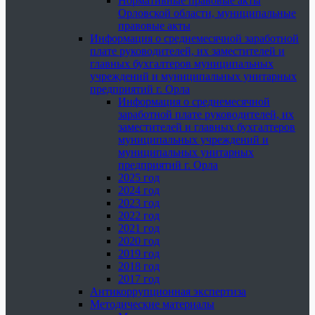
Нормативные правовые акты
Орловской области, муниципальные
правовые акты
Информация о среднемесячной заработной
плате руководителей, их заместителей и
главных бухгалтеров муниципальных
учреждений и муниципальных унитарных
предприятий г. Орла
Информация о среднемесячной
заработной плате руководителей, их
заместителей и главных бухгалтеров
муниципальных учреждений и
муниципальных унитарных
предприятий г. Орла
2025 год
2024 год
2023 год
2022 год
2021 год
2020 год
2019 год
2018 год
2017 год
Антикоррупционная экспертиза
Методические материалы