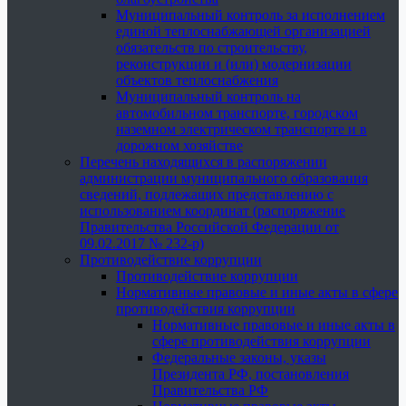
Муниципальный контроль за исполнением
единой теплоснабжающей организацией
обязательств по строительству,
реконструкции и (или) модернизации
объектов теплоснабжения
Муниципальный контроль на
автомобильном транспорте, городском
наземном электрическом транспорте и в
дорожном хозяйстве
Перечень находящихся в распоряжении
администрации муниципального образования
сведений, подлежащих представлению с
использованием координат (распоряжение
Правительства Российской Федерации от
09.02.2017 № 232-р)
Противодействие коррупции
Противодействие коррупции
Нормативные правовые и иные акты в сфере
противодействия коррупции
Нормативные правовые и иные акты в
сфере противодействия коррупции
Федеральные законы, указы
Президента РФ, постановления
Правительства РФ