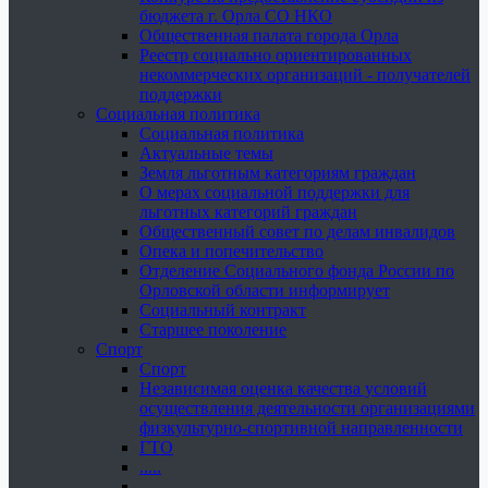
бюджета г. Орла СО НКО
Общественная палата города Орла
Реестр социально ориентированных
некоммерческих организаций - получателей
поддержки
Социальная политика
Социальная политика
Актуальные темы
Земля льготным категориям граждан
О мерах социальной поддержки для
льготных категорий граждан
Общественный совет по делам инвалидов
Опека и попечительство
Отделение Социального фонда России по
Орловской области информирует
Социальный контракт
Старшее поколение
Спорт
Спорт
Независимая оценка качества условий
осуществления деятельности организациями
физкультурно-спортивной направленности
ГТО
.....
......