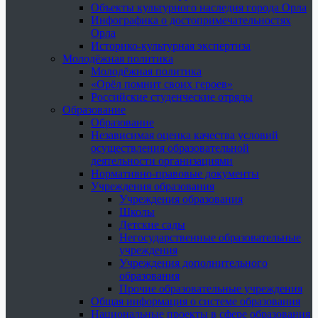
Объекты культурного наследия города Орла
Инфографика о достопримечательностях
Орла
Историко-культурная экспертиза
Молодёжная политика
Молодёжная политика
«Орёл помнит своих героев»
Российские студенческие отряды
Образование
Образование
Независимая оценка качества условий
осуществления образовательной
деятельности организациями
Нормативно-правовые документы
Учреждения образования
Учреждения образования
Школы
Детские сады
Негосударственные образовательные
учреждения
Учреждения дополнительного
образования
Прочие образовательные учреждения
Общая информация о системе образования
Национальные проекты в сфере образования