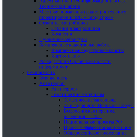
Адресный план Геоинформационная база
Технический архив
Местные нормативы градостроительного
проектирования МО «Город Орёл»
Страница застройщика
Страница застройщика
Комиссия
Публичные сервитуты
Комплексные кадастровые работы
Комплексные кадастровые работы
Карты-планы
Роскадастр по Орловской области
информирует
Безопасность
Безопасность
Антитеррор
Антитеррор
Тематические материалы
Тематические материалы
77-я годовщина Великой Победы
Всероссийская перепись
населения — 2021
Национальные проекты РФ
Проект «Эффективный регион»
Общероссийское голосование