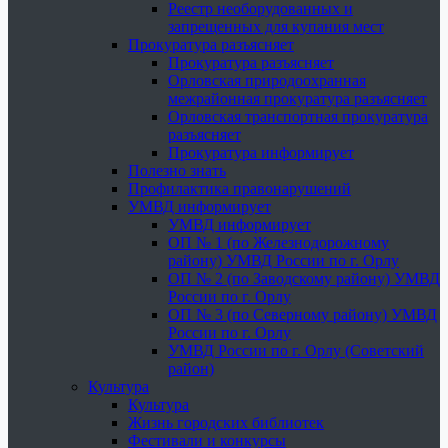
Реестр необорудованных и
запрещенных для купания мест
Прокуратура разъясняет
Прокуратура разъясняет
Орловская природоохранная
межрайонная прокуратура разъясняет
Орловская транспортная прокуратура
разъясняет
Прокуратура информирует
Полезно знать
Профилактика правонарушений
УМВД информирует
УМВД информирует
ОП № 1 (по Железнодорожному
району) УМВД России по г. Орлу
ОП № 2 (по Заводскому району) УМВД
России по г. Орлу
ОП № 3 (по Северному району) УМВД
России по г. Орлу
УМВД России по г. Орлу (Советский
район)
Культура
Культура
Жизнь городских библиотек
Фестивали и конкурсы