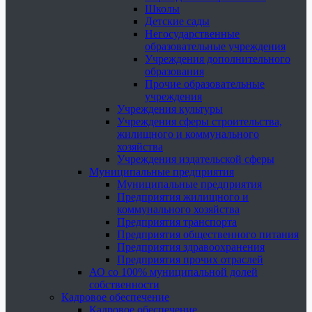
Школы
Детские сады
Негосударственные
образовательные учреждения
Учреждения дополнительного
образования
Прочие образовательные
учреждения
Учреждения культуры
Учреждения сферы строительства,
жилищного и коммунального
хозяйства
Учреждения издательской сферы
Муниципальные предприятия
Муниципальные предприятия
Предприятия жилищного и
коммунального хозяйства
Предприятия транспорта
Предприятия общественного питания
Предприятия здравоохранения
Предприятия прочих отраслей
АО со 100% муниципальной долей
собственности
Кадровое обеспечение
Кадровое обеспечение