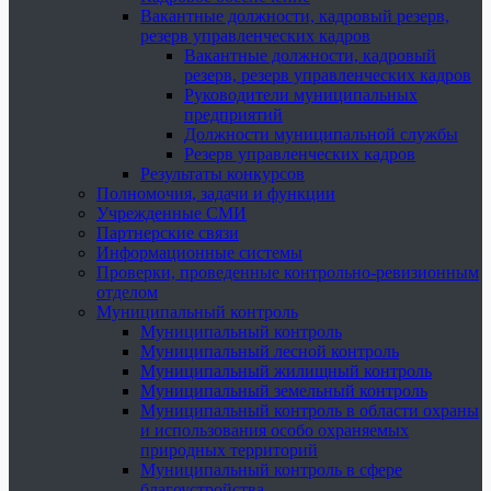
Вакантные должности, кадровый резерв,
резерв управленческих кадров
Вакантные должности, кадровый
резерв, резерв управленческих кадров
Руководители муниципальных
предприятий
Должности муниципальной службы
Резерв управленческих кадров
Результаты конкурсов
Полномочия, задачи и функции
Учрежденные СМИ
Партнерские связи
Информационные системы
Проверки, проведенные контрольно-ревизионным
отделом
Муниципальный контроль
Муниципальный контроль
Муниципальный лесной контроль
Муниципальный жилищный контроль
Муниципальный земельный контроль
Муниципальный контроль в области охраны
и использования особо охраняемых
природных территорий
Муниципальный контроль в сфере
благоустройства