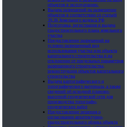
объектов в эксплуатацию.
Выдача разрешений на размещение
объектов в соответствии со статьей
39.36 Земельного кодекса РФ
Подготовка, регистрация и выдача
градостроительного плана земельного
участка
Предоставление разрешений на
условно разрешенный вид
использования участка или объекта
капитального строительства и на
отклонение от предельных параметров
разрешенного строительства,
реконструкции объектов капитального
строительства
Выдача картографического и
топографического материала, а также
сведений об исходной планово-
высотной геодезической сети для
производства топографо-
геодезических работ
Предоставление решения о
согласовании архитектурно-
градостроительного облика объекта