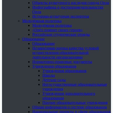
Объекты культурного наследия города Орла
Инфографика о достопримечательностях
Орла
Историко-культурная экспертиза
Молодёжная политика
Молодёжная политика
«Орёл помнит своих героев»
Российские студенческие отряды
Образование
Образование
Независимая оценка качества условий
осуществления образовательной
деятельности организациями
Нормативно-правовые документы
Учреждения образования
Учреждения образования
Школы
Детские сады
Негосударственные образовательные
учреждения
Учреждения дополнительного
образования
Прочие образовательные учреждения
Общая информация о системе образования
Национальные проекты в сфере образования