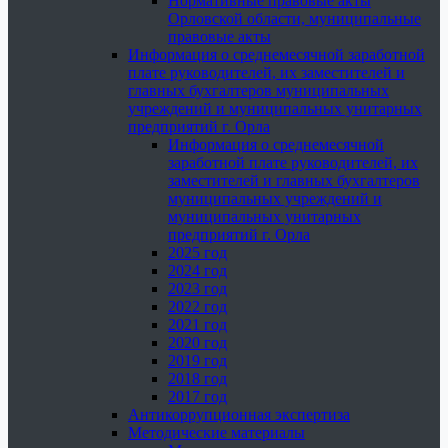
Нормативные правовые акты
Орловской области, муниципальные
правовые акты
Информация о среднемесячной заработной
плате руководителей, их заместителей и
главных бухгалтеров муниципальных
учреждений и муниципальных унитарных
предприятий г. Орла
Информация о среднемесячной
заработной плате руководителей, их
заместителей и главных бухгалтеров
муниципальных учреждений и
муниципальных унитарных
предприятий г. Орла
2025 год
2024 год
2023 год
2022 год
2021 год
2020 год
2019 год
2018 год
2017 год
Антикоррупционная экспертиза
Методические материалы