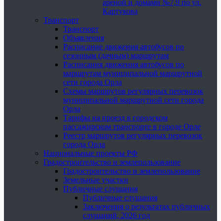
ареной и домами №7,9 по ул.
Картукова
Транспорт
Транспорт
Объявления
Расписание движения автобусов по
сезонным (дачным) маршрутам
Расписания движения автобусов по
маршрутам муниципальной маршрутной
сети города Орла
Схемы маршрутов регулярных перевозок
муниципальной маршрутной сети города
Орла
Тарифы на проезд в городском
пассажирском транспорте в городе Орле
Реестр маршрутов регулярных перевозок
города Орла
Национальные проекты РФ
Градостроительство и землепользование
Градостроительство и землепользование
Земельные участки
Публичные слушания
Публичные слушания
Заключения о результатах публичных
слушаний, 2026 год