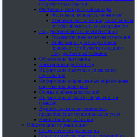
и программы развития
Фестивали, конкурсы, олимпиады
Фестивали, конкурсы, олимпиады
Всероссийская олимпиада школьников
по общеобразовательным предметам
Государственная итоговая аттестация
Государственная итоговая аттестация
Информация для выпускников
прошлых лет об участии в едином
государственном экзамене
Образование без границ
Электронный детский сад
Информация о закупках управления
образования
Информация о проведенных управлением
образования проверках
Формы и образцы заявлений
Информация о работе с обращениями
граждан
Административные регламенты
предоставления муниципальных услуг
Навигатор профилактики
Общественные организации
Общественные организации
Конкурс на предоставление субсидий из