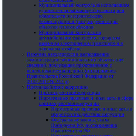
Муниципальный контроль за исполнением
единой теплоснабжающей организацией
обязательств по строительству,
реконструкции и (или) модернизации
объектов теплоснабжения
Муниципальный контроль на
автомобильном транспорте, городском
наземном электрическом транспорте и в
дорожном хозяйстве
Перечень находящихся в распоряжении
администрации муниципального образования
сведений, подлежащих представлению с
использованием координат (распоряжение
Правительства Российской Федерации от
09.02.2017 № 232-р)
Противодействие коррупции
Противодействие коррупции
Нормативные правовые и иные акты в сфере
противодействия коррупции
Нормативные правовые и иные акты в
сфере противодействия коррупции
Федеральные законы, указы
Президента РФ, постановления
Правительства РФ