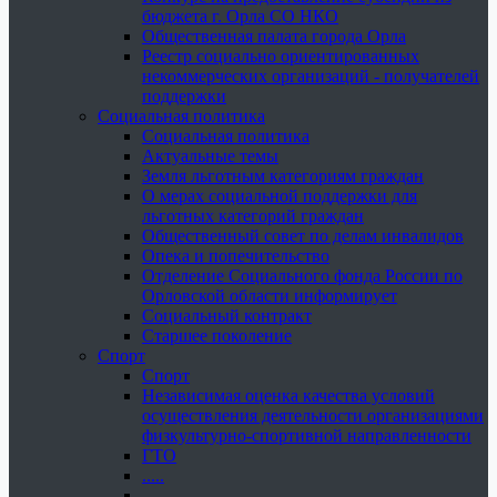
бюджета г. Орла СО НКО
Общественная палата города Орла
Реестр социально ориентированных
некоммерческих организаций - получателей
поддержки
Социальная политика
Социальная политика
Актуальные темы
Земля льготным категориям граждан
О мерах социальной поддержки для
льготных категорий граждан
Общественный совет по делам инвалидов
Опека и попечительство
Отделение Социального фонда России по
Орловской области информирует
Социальный контракт
Старшее поколение
Спорт
Спорт
Независимая оценка качества условий
осуществления деятельности организациями
физкультурно-спортивной направленности
ГТО
.....
......