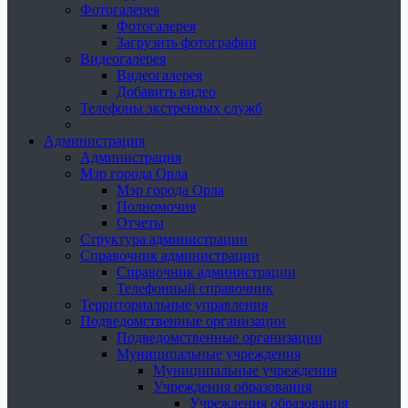
Фотогалерея
Фотогалерея
Загрузить фотографии
Видеогалерея
Видеогалерея
Добавить видео
Телефоны экстренных служб
Администрация
Администрация
Мэр города Орла
Мэр города Орла
Полномочия
Отчеты
Структура администрации
Справочник администрации
Справочник администрации
Телефонный справочник
Территориальные управления
Подведомственные организации
Подведомственные организации
Муниципальные учреждения
Муниципальные учреждения
Учреждения образования
Учреждения образования