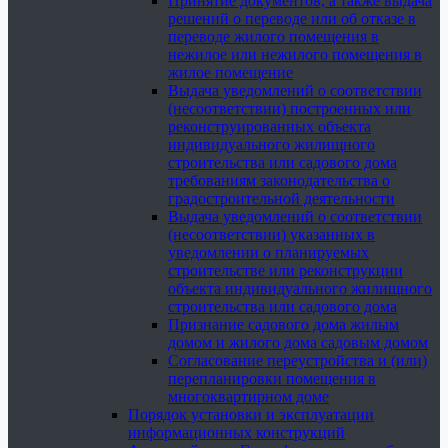
Принятие документов, а также выдача
решений о переводе или об отказе в
переводе жилого помещения в
нежилое или нежилого помещения в
жилое помещение
Выдача уведомлений о соответствии
(несоответствии) построенных или
реконструированных объекта
индивидуального жилищного
строительства или садового дома
требованиям законодательства о
градостроительной деятельности
Выдача уведомлений о соответствии
(несоответствии) указанных в
уведомлении о планируемых
строительстве или реконструкции
объекта индивидуального жилищного
строительства или садового дома
Признание садового дома жилым
домом и жилого дома садовым домом
Согласование переустройства и (или)
перепланировки помещения в
многоквартирном доме
Порядок установки и эксплуатации
информационных конструкций