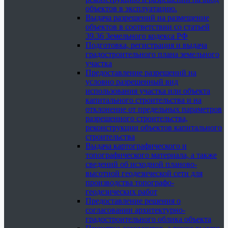
объектов в эксплуатацию.
Выдача разрешений на размещение
объектов в соответствии со статьей
39.36 Земельного кодекса РФ
Подготовка, регистрация и выдача
градостроительного плана земельного
участка
Предоставление разрешений на
условно разрешенный вид
использования участка или объекта
капитального строительства и на
отклонение от предельных параметров
разрешенного строительства,
реконструкции объектов капитального
строительства
Выдача картографического и
топографического материала, а также
сведений об исходной планово-
высотной геодезической сети для
производства топографо-
геодезических работ
Предоставление решения о
согласовании архитектурно-
градостроительного облика объекта