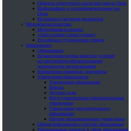
Объекты культурного наследия города Орла
Инфографика о достопримечательностях
Орла
Историко-культурная экспертиза
Молодёжная политика
Молодёжная политика
«Орёл помнит своих героев»
Российские студенческие отряды
Образование
Образование
Независимая оценка качества условий
осуществления образовательной
деятельности организациями
Нормативно-правовые документы
Учреждения образования
Учреждения образования
Школы
Детские сады
Негосударственные образовательные
учреждения
Учреждения дополнительного
образования
Прочие образовательные учреждения
Общая информация о системе образования
Национальные проекты в сфере образования