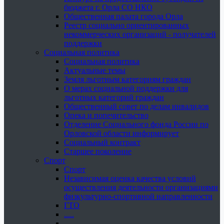
бюджета г. Орла СО НКО
Общественная палата города Орла
Реестр социально ориентированных
некоммерческих организаций - получателей
поддержки
Социальная политика
Социальная политика
Актуальные темы
Земля льготным категориям граждан
О мерах социальной поддержки для
льготных категорий граждан
Общественный совет по делам инвалидов
Опека и попечительство
Отделение Социального фонда России по
Орловской области информирует
Социальный контракт
Старшее поколение
Спорт
Спорт
Независимая оценка качества условий
осуществления деятельности организациями
физкультурно-спортивной направленности
ГТО
.....
......