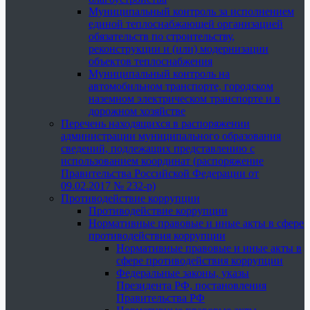
Муниципальный контроль за исполнением
единой теплоснабжающей организацией
обязательств по строительству,
реконструкции и (или) модернизации
объектов теплоснабжения
Муниципальный контроль на
автомобильном транспорте, городском
наземном электрическом транспорте и в
дорожном хозяйстве
Перечень находящихся в распоряжении
администрации муниципального образования
сведений, подлежащих представлению с
использованием координат (распоряжение
Правительства Российской Федерации от
09.02.2017 № 232-р)
Противодействие коррупции
Противодействие коррупции
Нормативные правовые и иные акты в сфере
противодействия коррупции
Нормативные правовые и иные акты в
сфере противодействия коррупции
Федеральные законы, указы
Президента РФ, постановления
Правительства РФ