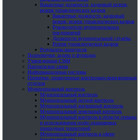
Вакантные должности, кадровый резерв,
резерв управленческих кадров
Вакантные должности, кадровый
резерв, резерв управленческих кадров
Руководители муниципальных
предприятий
Должности муниципальной службы
Резерв управленческих кадров
Результаты конкурсов
Полномочия, задачи и функции
Учрежденные СМИ
Партнерские связи
Информационные системы
Проверки, проведенные контрольно-ревизионным
отделом
Муниципальный контроль
Муниципальный контроль
Муниципальный лесной контроль
Муниципальный жилищный контроль
Муниципальный земельный контроль
Муниципальный контроль в области охраны
и использования особо охраняемых
природных территорий
Муниципальный контроль в сфере
благоустройства