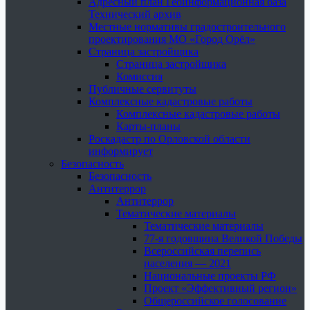
Адресный план Геоинформационная база
Технический архив
Местные нормативы градостроительного
проектирования МО «Город Орёл»
Страница застройщика
Страница застройщика
Комиссия
Публичные сервитуты
Комплексные кадастровые работы
Комплексные кадастровые работы
Карты-планы
Роскадастр по Орловской области
информирует
Безопасность
Безопасность
Антитеррор
Антитеррор
Тематические материалы
Тематические материалы
77-я годовщина Великой Победы
Всероссийская перепись
населения — 2021
Национальные проекты РФ
Проект «Эффективный регион»
Общероссийское голосование