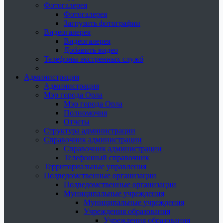
Фотогалерея
Фотогалерея
Загрузить фотографии
Видеогалерея
Видеогалерея
Добавить видео
Телефоны экстренных служб
Администрация
Администрация
Мэр города Орла
Мэр города Орла
Полномочия
Отчеты
Структура администрации
Справочник администрации
Справочник администрации
Телефонный справочник
Территориальные управления
Подведомственные организации
Подведомственные организации
Муниципальные учреждения
Муниципальные учреждения
Учреждения образования
Учреждения образования