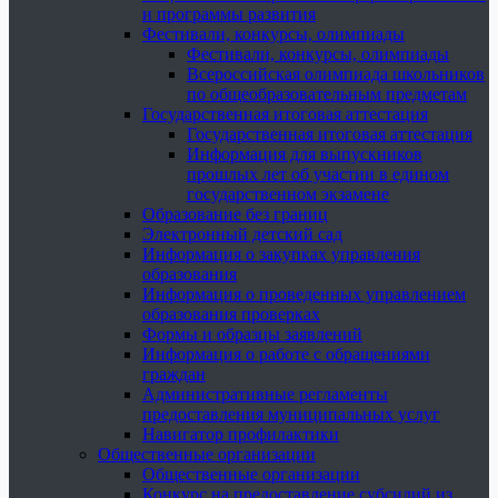
и программы развития
Фестивали, конкурсы, олимпиады
Фестивали, конкурсы, олимпиады
Всероссийская олимпиада школьников
по общеобразовательным предметам
Государственная итоговая аттестация
Государственная итоговая аттестация
Информация для выпускников
прошлых лет об участии в едином
государственном экзамене
Образование без границ
Электронный детский сад
Информация о закупках управления
образования
Информация о проведенных управлением
образования проверках
Формы и образцы заявлений
Информация о работе с обращениями
граждан
Административные регламенты
предоставления муниципальных услуг
Навигатор профилактики
Общественные организации
Общественные организации
Конкурс на предоставление субсидий из