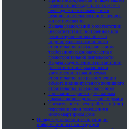
Принятие документов, а также выдача
решений о переводе или об отказе в
переводе жилого помещения в
нежилое или нежилого помещения в
жилое помещение
Выдача уведомлений о соответствии
(несоответствии) построенных или
реконструированных объекта
индивидуального жилищного
строительства или садового дома
требованиям законодательства о
градостроительной деятельности
Выдача уведомлений о соответствии
(несоответствии) указанных в
уведомлении о планируемых
строительстве или реконструкции
объекта индивидуального жилищного
строительства или садового дома
Признание садового дома жилым
домом и жилого дома садовым домом
Согласование переустройства и (или)
перепланировки помещения в
многоквартирном доме
Порядок установки и эксплуатации
информационных конструкций