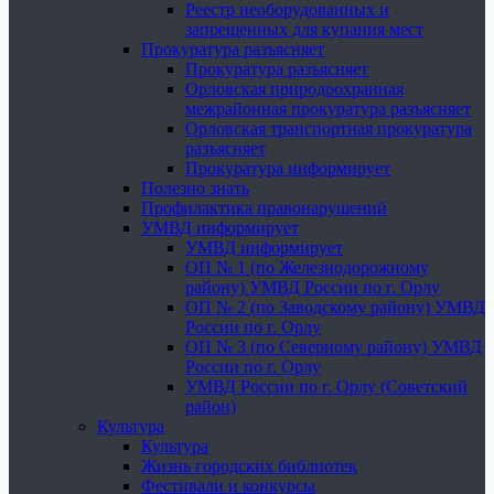
Реестр необорудованных и
запрещенных для купания мест
Прокуратура разъясняет
Прокуратура разъясняет
Орловская природоохранная
межрайонная прокуратура разъясняет
Орловская транспортная прокуратура
разъясняет
Прокуратура информирует
Полезно знать
Профилактика правонарушений
УМВД информирует
УМВД информирует
ОП № 1 (по Железнодорожному
району) УМВД России по г. Орлу
ОП № 2 (по Заводскому району) УМВД
России по г. Орлу
ОП № 3 (по Северному району) УМВД
России по г. Орлу
УМВД России по г. Орлу (Советский
район)
Культура
Культура
Жизнь городских библиотек
Фестивали и конкурсы