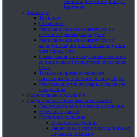
ареной и домами №7,9 по ул.
Картукова
Транспорт
Транспорт
Объявления
Расписание движения автобусов по
сезонным (дачным) маршрутам
Расписания движения автобусов по
маршрутам муниципальной маршрутной
сети города Орла
Схемы маршрутов регулярных перевозок
муниципальной маршрутной сети города
Орла
Тарифы на проезд в городском
пассажирском транспорте в городе Орле
Реестр маршрутов регулярных перевозок
города Орла
Национальные проекты РФ
Градостроительство и землепользование
Градостроительство и землепользование
Земельные участки
Публичные слушания
Публичные слушания
Заключения о результатах публичных
слушаний, 2026 год