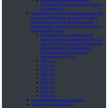
Нормативные правовые акты
Орловской области, муниципальные
правовые акты
Информация о среднемесячной заработной
плате руководителей, их заместителей и
главных бухгалтеров муниципальных
учреждений и муниципальных унитарных
предприятий г. Орла
Информация о среднемесячной
заработной плате руководителей, их
заместителей и главных бухгалтеров
муниципальных учреждений и
муниципальных унитарных
предприятий г. Орла
2025 год
2024 год
2023 год
2022 год
2021 год
2020 год
2019 год
2018 год
2017 год
Антикоррупционная экспертиза
Методические материалы