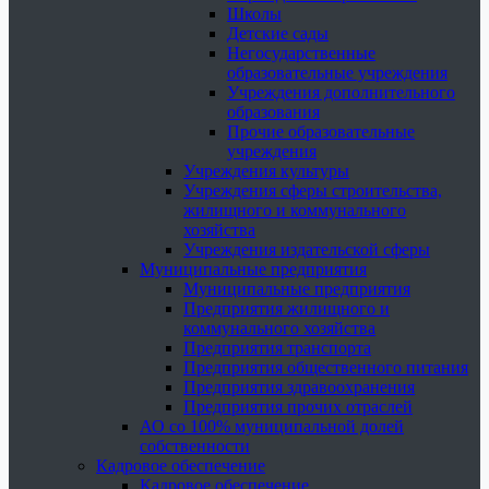
Школы
Детские сады
Негосударственные
образовательные учреждения
Учреждения дополнительного
образования
Прочие образовательные
учреждения
Учреждения культуры
Учреждения сферы строительства,
жилищного и коммунального
хозяйства
Учреждения издательской сферы
Муниципальные предприятия
Муниципальные предприятия
Предприятия жилищного и
коммунального хозяйства
Предприятия транспорта
Предприятия общественного питания
Предприятия здравоохранения
Предприятия прочих отраслей
АО со 100% муниципальной долей
собственности
Кадровое обеспечение
Кадровое обеспечение