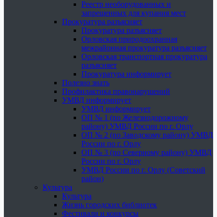
Реестр необорудованных и
запрещенных для купания мест
Прокуратура разъясняет
Прокуратура разъясняет
Орловская природоохранная
межрайонная прокуратура разъясняет
Орловская транспортная прокуратура
разъясняет
Прокуратура информирует
Полезно знать
Профилактика правонарушений
УМВД информирует
УМВД информирует
ОП № 1 (по Железнодорожному
району) УМВД России по г. Орлу
ОП № 2 (по Заводскому району) УМВД
России по г. Орлу
ОП № 3 (по Северному району) УМВД
России по г. Орлу
УМВД России по г. Орлу (Советский
район)
Культура
Культура
Жизнь городских библиотек
Фестивали и конкурсы