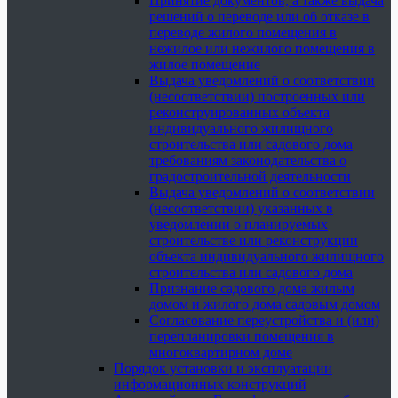
Принятие документов, а также выдача
решений о переводе или об отказе в
переводе жилого помещения в
нежилое или нежилого помещения в
жилое помещение
Выдача уведомлений о соответствии
(несоответствии) построенных или
реконструированных объекта
индивидуального жилищного
строительства или садового дома
требованиям законодательства о
градостроительной деятельности
Выдача уведомлений о соответствии
(несоответствии) указанных в
уведомлении о планируемых
строительстве или реконструкции
объекта индивидуального жилищного
строительства или садового дома
Признание садового дома жилым
домом и жилого дома садовым домом
Согласование переустройства и (или)
перепланировки помещения в
многоквартирном доме
Порядок установки и эксплуатации
информационных конструкций