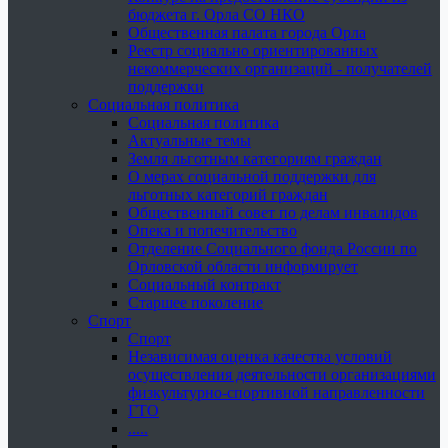
бюджета г. Орла СО НКО
Общественная палата города Орла
Реестр социально ориентированных
некоммерческих организаций - получателей
поддержки
Социальная политика
Социальная политика
Актуальные темы
Земля льготным категориям граждан
О мерах социальной поддержки для
льготных категорий граждан
Общественный совет по делам инвалидов
Опека и попечительство
Отделение Социального фонда России по
Орловской области информирует
Социальный контракт
Старшее поколение
Спорт
Спорт
Независимая оценка качества условий
осуществления деятельности организациями
физкультурно-спортивной направленности
ГТО
.....
......