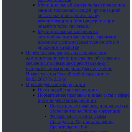
Муниципальный контроль за исполнением
единой теплоснабжающей организацией
обязательств по строительству,
реконструкции и (или) модернизации
объектов теплоснабжения
Муниципальный контроль на
автомобильном транспорте, городском
наземном электрическом транспорте и в
дорожном хозяйстве
Перечень находящихся в распоряжении
администрации муниципального образования
сведений, подлежащих представлению с
использованием координат (распоряжение
Правительства Российской Федерации от
09.02.2017 № 232-р)
Противодействие коррупции
Противодействие коррупции
Нормативные правовые и иные акты в сфере
противодействия коррупции
Нормативные правовые и иные акты в
сфере противодействия коррупции
Федеральные законы, указы
Президента РФ, постановления
Правительства РФ