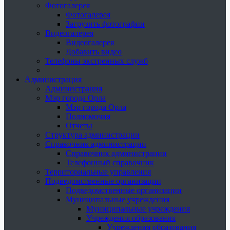
Фотогалерея
Фотогалерея
Загрузить фотографии
Видеогалерея
Видеогалерея
Добавить видео
Телефоны экстренных служб
Администрация
Администрация
Мэр города Орла
Мэр города Орла
Полномочия
Отчеты
Структура администрации
Справочник администрации
Справочник администрации
Телефонный справочник
Территориальные управления
Подведомственные организации
Подведомственные организации
Муниципальные учреждения
Муниципальные учреждения
Учреждения образования
Учреждения образования