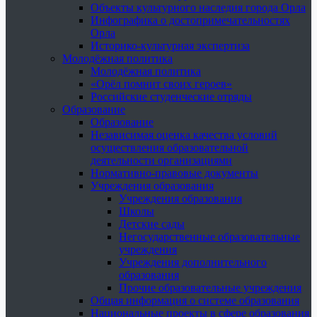
Объекты культурного наследия города Орла
Инфографика о достопримечательностях
Орла
Историко-культурная экспертиза
Молодёжная политика
Молодёжная политика
«Орёл помнит своих героев»
Российские студенческие отряды
Образование
Образование
Независимая оценка качества условий
осуществления образовательной
деятельности организациями
Нормативно-правовые документы
Учреждения образования
Учреждения образования
Школы
Детские сады
Негосударственные образовательные
учреждения
Учреждения дополнительного
образования
Прочие образовательные учреждения
Общая информация о системе образования
Национальные проекты в сфере образования