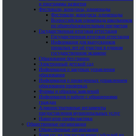
и программы развития
Фестивали, конкурсы, олимпиады
Фестивали, конкурсы, олимпиады
Всероссийская олимпиада школьников
по общеобразовательным предметам
Государственная итоговая аттестация
Государственная итоговая аттестация
Информация для выпускников
прошлых лет об участии в едином
государственном экзамене
Образование без границ
Электронный детский сад
Информация о закупках управления
образования
Информация о проведенных управлением
образования проверках
Формы и образцы заявлений
Информация о работе с обращениями
граждан
Административные регламенты
предоставления муниципальных услуг
Навигатор профилактики
Общественные организации
Общественные организации
Конкурс на предоставление субсидий из