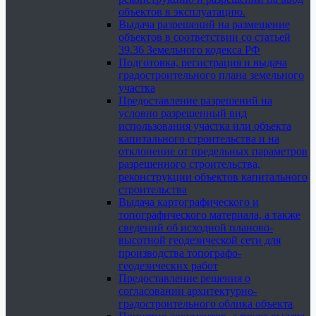
объектов в эксплуатацию.
Выдача разрешений на размещение
объектов в соответствии со статьей
39.36 Земельного кодекса РФ
Подготовка, регистрация и выдача
градостроительного плана земельного
участка
Предоставление разрешений на
условно разрешенный вид
использования участка или объекта
капитального строительства и на
отклонение от предельных параметров
разрешенного строительства,
реконструкции объектов капитального
строительства
Выдача картографического и
топографического материала, а также
сведений об исходной планово-
высотной геодезической сети для
производства топографо-
геодезических работ
Предоставление решения о
согласовании архитектурно-
градостроительного облика объекта