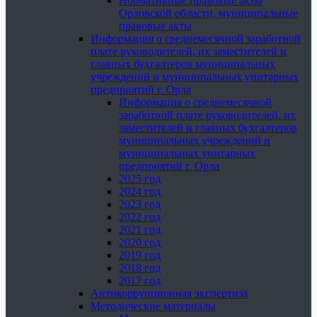
Нормативные правовые акты
Орловской области, муниципальные
правовые акты
Информация о среднемесячной заработной
плате руководителей, их заместителей и
главных бухгалтеров муниципальных
учреждений и муниципальных унитарных
предприятий г. Орла
Информация о среднемесячной
заработной плате руководителей, их
заместителей и главных бухгалтеров
муниципальных учреждений и
муниципальных унитарных
предприятий г. Орла
2025 год
2024 год
2023 год
2022 год
2021 год
2020 год
2019 год
2018 год
2017 год
Антикоррупционная экспертиза
Методические материалы