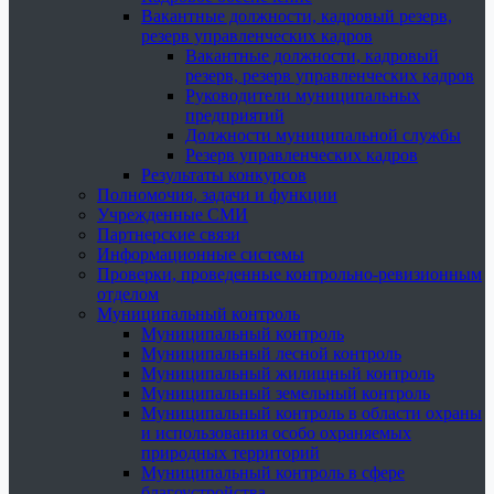
Вакантные должности, кадровый резерв,
резерв управленческих кадров
Вакантные должности, кадровый
резерв, резерв управленческих кадров
Руководители муниципальных
предприятий
Должности муниципальной службы
Резерв управленческих кадров
Результаты конкурсов
Полномочия, задачи и функции
Учрежденные СМИ
Партнерские связи
Информационные системы
Проверки, проведенные контрольно-ревизионным
отделом
Муниципальный контроль
Муниципальный контроль
Муниципальный лесной контроль
Муниципальный жилищный контроль
Муниципальный земельный контроль
Муниципальный контроль в области охраны
и использования особо охраняемых
природных территорий
Муниципальный контроль в сфере
благоустройства