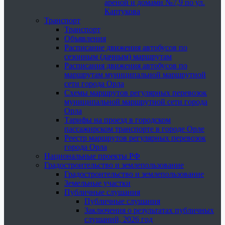
ареной и домами №7,9 по ул.
Картукова
Транспорт
Транспорт
Объявления
Расписание движения автобусов по
сезонным (дачным) маршрутам
Расписания движения автобусов по
маршрутам муниципальной маршрутной
сети города Орла
Схемы маршрутов регулярных перевозок
муниципальной маршрутной сети города
Орла
Тарифы на проезд в городском
пассажирском транспорте в городе Орле
Реестр маршрутов регулярных перевозок
города Орла
Национальные проекты РФ
Градостроительство и землепользование
Градостроительство и землепользование
Земельные участки
Публичные слушания
Публичные слушания
Заключения о результатах публичных
слушаний, 2026 год