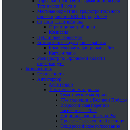
Адресный план Геоинформационная база
Технический архив
Местные нормативы градостроительного
проектирования МО «Город Орёл»
Страница застройщика
Страница застройщика
Комиссия
Публичные сервитуты
Комплексные кадастровые работы
Комплексные кадастровые работы
Карты-планы
Роскадастр по Орловской области
информирует
Безопасность
Безопасность
Антитеррор
Антитеррор
Тематические материалы
Тематические материалы
77-я годовщина Великой Победы
Всероссийская перепись
населения — 2021
Национальные проекты РФ
Проект «Эффективный регион»
Общероссийское голосование