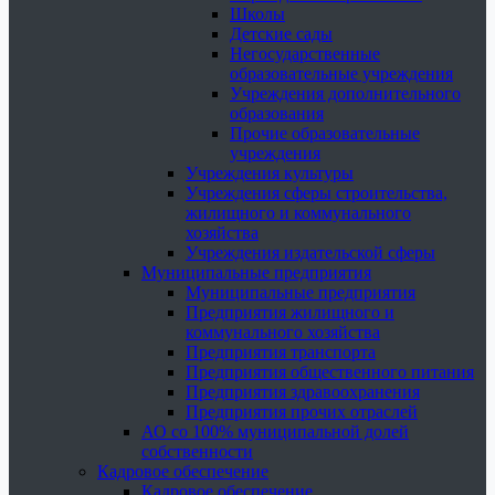
Школы
Детские сады
Негосударственные
образовательные учреждения
Учреждения дополнительного
образования
Прочие образовательные
учреждения
Учреждения культуры
Учреждения сферы строительства,
жилищного и коммунального
хозяйства
Учреждения издательской сферы
Муниципальные предприятия
Муниципальные предприятия
Предприятия жилищного и
коммунального хозяйства
Предприятия транспорта
Предприятия общественного питания
Предприятия здравоохранения
Предприятия прочих отраслей
АО со 100% муниципальной долей
собственности
Кадровое обеспечение
Кадровое обеспечение