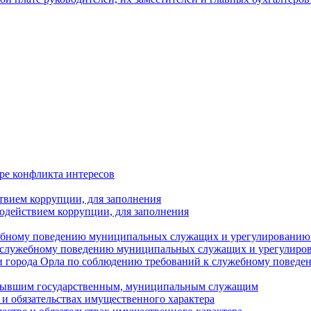
ре конфликта интересов
твием коррупции, для заполнения
одействием коррупции, для заполнения
ебному поведению муниципальных служащих и урегулированию 
 служебному поведению муниципальных служащих и урегулиро
 города Орла по соблюдению требований к служебному повед
с бывшим государственным, муниципальным служащим
е и обязательствах имущественного характера