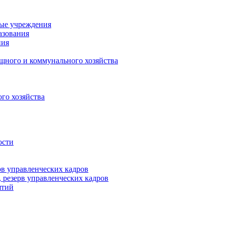
ные учреждения
азования
ния
щного и коммунального хозяйства
го хозяйства
ости
рв управленческих кадров
 резерв управленческих кадров
ятий