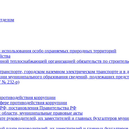
отделом
 использования особо охраняемых природных территорий
йства
ой теплоснабжающей организацией обязательств по строительс
ранспорте, городском наземном электрическом транспорте и в 
ции муниципального образования сведений, подлежащих предст
 № 232-р)
противодействия коррупции
фере противодействия коррупции
 РФ, постановления Правительства РФ
 области, муниципальные правовые акты
ате руководителей, их заместителей и главных бухгалтеров м
ой плате руководителей, их заместителей и главных бухгалте