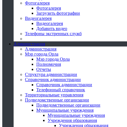
Фотогалерея
Фотогалерея
Загрузить фотографии
Видеогалерея
Видеогалерея
Добавить видео
Телефоны экстренных служб
Администрация
Администрация
Мэр города Орла
Мэр города Орла
Полномочия
Отчеты
Структура администрации
Справочник администрации
Справочник администрации
Телефонный справочник
Территориальные управления
Подведомственные организации
Подведомственные организации
Муниципальные учреждения
Муниципальные учреждения
Учреждения образования
Учреждения образования