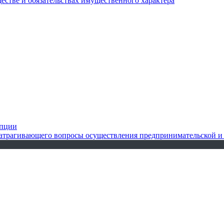
ществе и обязательствах имущественного характера
упции
 затрагивающего вопросы осуществления предпринимательской и