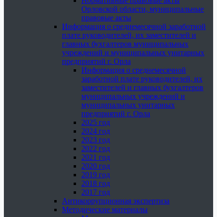
Нормативные правовые акты
Орловской области, муниципальные
правовые акты
Информация о среднемесячной заработной
плате руководителей, их заместителей и
главных бухгалтеров муниципальных
учреждений и муниципальных унитарных
предприятий г. Орла
Информация о среднемесячной
заработной плате руководителей, их
заместителей и главных бухгалтеров
муниципальных учреждений и
муниципальных унитарных
предприятий г. Орла
2025 год
2024 год
2023 год
2022 год
2021 год
2020 год
2019 год
2018 год
2017 год
Антикоррупционная экспертиза
Методические материалы