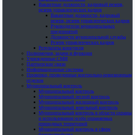
Вакантные должности, кадровый резерв,
резерв управленческих кадров
Вакантные должности, кадровый
резерв, резерв управленческих кадров
Руководители муниципальных
предприятий
Должности муниципальной службы
Резерв управленческих кадров
Результаты конкурсов
Полномочия, задачи и функции
Учрежденные СМИ
Партнерские связи
Информационные системы
Проверки, проведенные контрольно-ревизионным
отделом
Муниципальный контроль
Муниципальный контроль
Муниципальный лесной контроль
Муниципальный жилищный контроль
Муниципальный земельный контроль
Муниципальный контроль в области охраны
и использования особо охраняемых
природных территорий
Муниципальный контроль в сфере
благоустройства