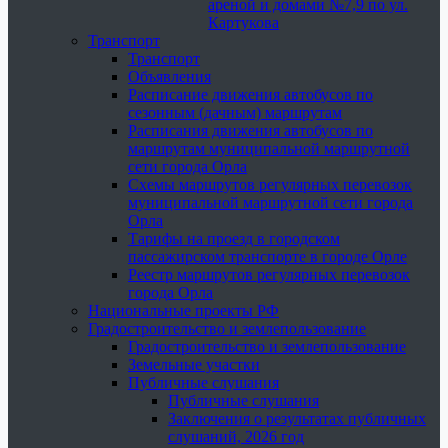
ареной и домами №7,9 по ул.
Картукова
Транспорт
Транспорт
Объявления
Расписание движения автобусов по
сезонным (дачным) маршрутам
Расписания движения автобусов по
маршрутам муниципальной маршрутной
сети города Орла
Схемы маршрутов регулярных перевозок
муниципальной маршрутной сети города
Орла
Тарифы на проезд в городском
пассажирском транспорте в городе Орле
Реестр маршрутов регулярных перевозок
города Орла
Национальные проекты РФ
Градостроительство и землепользование
Градостроительство и землепользование
Земельные участки
Публичные слушания
Публичные слушания
Заключения о результатах публичных
слушаний, 2026 год