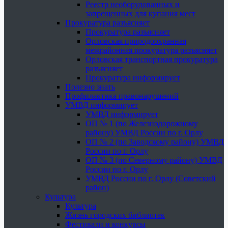
Реестр необорудованных и
запрещенных для купания мест
Прокуратура разъясняет
Прокуратура разъясняет
Орловская природоохранная
межрайонная прокуратура разъясняет
Орловская транспортная прокуратура
разъясняет
Прокуратура информирует
Полезно знать
Профилактика правонарушений
УМВД информирует
УМВД информирует
ОП № 1 (по Железнодорожному
району) УМВД России по г. Орлу
ОП № 2 (по Заводскому району) УМВД
России по г. Орлу
ОП № 3 (по Северному району) УМВД
России по г. Орлу
УМВД России по г. Орлу (Советский
район)
Культура
Культура
Жизнь городских библиотек
Фестивали и конкурсы