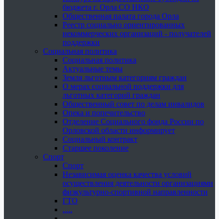
бюджета г. Орла СО НКО
Общественная палата города Орла
Реестр социально ориентированных
некоммерческих организаций - получателей
поддержки
Социальная политика
Социальная политика
Актуальные темы
Земля льготным категориям граждан
О мерах социальной поддержки для
льготных категорий граждан
Общественный совет по делам инвалидов
Опека и попечительство
Отделение Социального фонда России по
Орловской области информирует
Социальный контракт
Старшее поколение
Спорт
Спорт
Независимая оценка качества условий
осуществления деятельности организациями
физкультурно-спортивной направленности
ГТО
.....
......