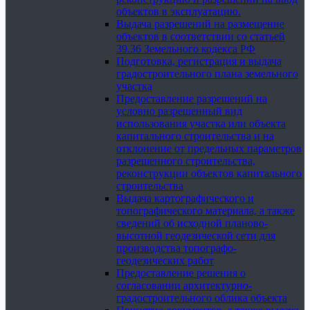
объектов в эксплуатацию.
Выдача разрешений на размещение
объектов в соответствии со статьей
39.36 Земельного кодекса РФ
Подготовка, регистрация и выдача
градостроительного плана земельного
участка
Предоставление разрешений на
условно разрешенный вид
использования участка или объекта
капитального строительства и на
отклонение от предельных параметров
разрешенного строительства,
реконструкции объектов капитального
строительства
Выдача картографического и
топографического материала, а также
сведений об исходной планово-
высотной геодезической сети для
производства топографо-
геодезических работ
Предоставление решения о
согласовании архитектурно-
градостроительного облика объекта