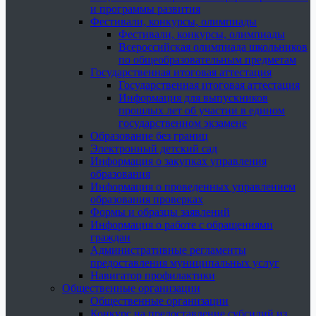
и программы развития
Фестивали, конкурсы, олимпиады
Фестивали, конкурсы, олимпиады
Всероссийская олимпиада школьников
по общеобразовательным предметам
Государственная итоговая аттестация
Государственная итоговая аттестация
Информация для выпускников
прошлых лет об участии в едином
государственном экзамене
Образование без границ
Электронный детский сад
Информация о закупках управления
образования
Информация о проведенных управлением
образования проверках
Формы и образцы заявлений
Информация о работе с обращениями
граждан
Административные регламенты
предоставления муниципальных услуг
Навигатор профилактики
Общественные организации
Общественные организации
Конкурс на предоставление субсидий из