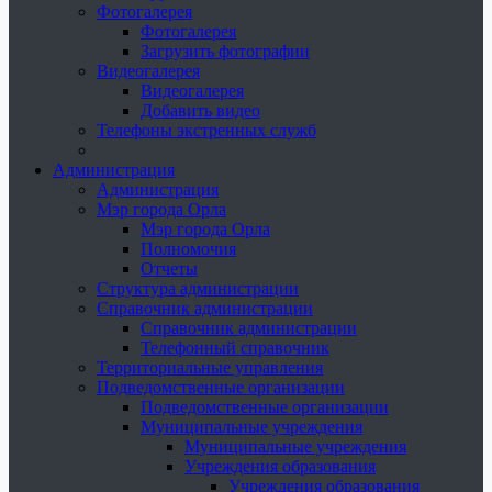
Фотогалерея
Фотогалерея
Загрузить фотографии
Видеогалерея
Видеогалерея
Добавить видео
Телефоны экстренных служб
Администрация
Администрация
Мэр города Орла
Мэр города Орла
Полномочия
Отчеты
Структура администрации
Справочник администрации
Справочник администрации
Телефонный справочник
Территориальные управления
Подведомственные организации
Подведомственные организации
Муниципальные учреждения
Муниципальные учреждения
Учреждения образования
Учреждения образования