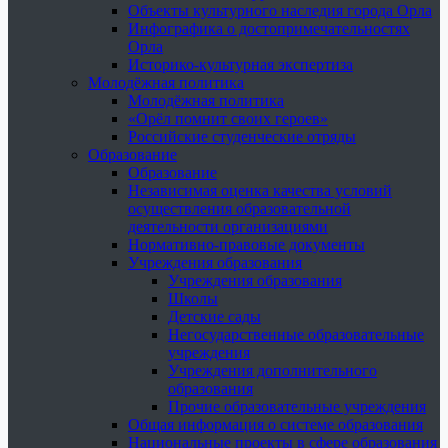
Объекты культурного наследия города Орла
Инфографика о достопримечательностях
Орла
Историко-культурная экспертиза
Молодёжная политика
Молодёжная политика
«Орёл помнит своих героев»
Российские студенческие отряды
Образование
Образование
Независимая оценка качества условий
осуществления образовательной
деятельности организациями
Нормативно-правовые документы
Учреждения образования
Учреждения образования
Школы
Детские сады
Негосударственные образовательные
учреждения
Учреждения дополнительного
образования
Прочие образовательные учреждения
Общая информация о системе образования
Национальные проекты в сфере образования