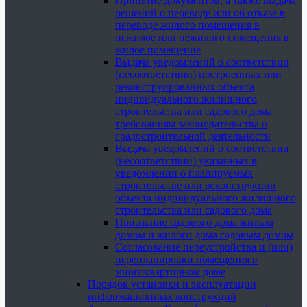
Принятие документов, а также выдача
решений о переводе или об отказе в
переводе жилого помещения в
нежилое или нежилого помещения в
жилое помещение
Выдача уведомлений о соответствии
(несоответствии) построенных или
реконструированных объекта
индивидуального жилищного
строительства или садового дома
требованиям законодательства о
градостроительной деятельности
Выдача уведомлений о соответствии
(несоответствии) указанных в
уведомлении о планируемых
строительстве или реконструкции
объекта индивидуального жилищного
строительства или садового дома
Признание садового дома жилым
домом и жилого дома садовым домом
Согласование переустройства и (или)
перепланировки помещения в
многоквартирном доме
Порядок установки и эксплуатации
информационных конструкций