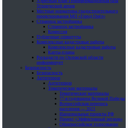
Адресный план Геоинформационная база
Технический архив
Местные нормативы градостроительного
проектирования МО «Город Орёл»
Страница застройщика
Страница застройщика
Комиссия
Публичные сервитуты
Комплексные кадастровые работы
Комплексные кадастровые работы
Карты-планы
Роскадастр по Орловской области
информирует
Безопасность
Безопасность
Антитеррор
Антитеррор
Тематические материалы
Тематические материалы
77-я годовщина Великой Победы
Всероссийская перепись
населения — 2021
Национальные проекты РФ
Проект «Эффективный регион»
Общероссийское голосование