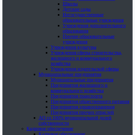
Школы
Детские сады
Негосударственные
образовательные учреждения
Учреждения дополнительного
образования
Прочие образовательные
учреждения
Учреждения культуры
Учреждения сферы строительства,
жилищного и коммунального
хозяйства
Учреждения издательской сферы
Муниципальные предприятия
Муниципальные предприятия
Предприятия жилищного и
коммунального хозяйства
Предприятия транспорта
Предприятия общественного питания
Предприятия здравоохранения
Предприятия прочих отраслей
АО со 100% муниципальной долей
собственности
Кадровое обеспечение
Кадровое обеспечение