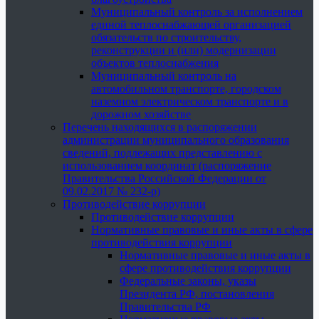
Муниципальный контроль за исполнением
единой теплоснабжающей организацией
обязательств по строительству,
реконструкции и (или) модернизации
объектов теплоснабжения
Муниципальный контроль на
автомобильном транспорте, городском
наземном электрическом транспорте и в
дорожном хозяйстве
Перечень находящихся в распоряжении
администрации муниципального образования
сведений, подлежащих представлению с
использованием координат (распоряжение
Правительства Российской Федерации от
09.02.2017 № 232-р)
Противодействие коррупции
Противодействие коррупции
Нормативные правовые и иные акты в сфере
противодействия коррупции
Нормативные правовые и иные акты в
сфере противодействия коррупции
Федеральные законы, указы
Президента РФ, постановления
Правительства РФ