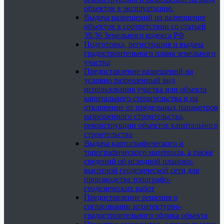
объектов в эксплуатацию.
Выдача разрешений на размещение
объектов в соответствии со статьей
39.36 Земельного кодекса РФ
Подготовка, регистрация и выдача
градостроительного плана земельного
участка
Предоставление разрешений на
условно разрешенный вид
использования участка или объекта
капитального строительства и на
отклонение от предельных параметров
разрешенного строительства,
реконструкции объектов капитального
строительства
Выдача картографического и
топографического материала, а также
сведений об исходной планово-
высотной геодезической сети для
производства топографо-
геодезических работ
Предоставление решения о
согласовании архитектурно-
градостроительного облика объекта