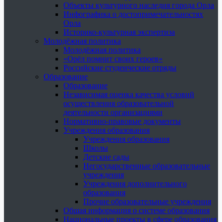
Объекты культурного наследия города Орла
Инфографика о достопримечательностях
Орла
Историко-культурная экспертиза
Молодёжная политика
Молодёжная политика
«Орёл помнит своих героев»
Российские студенческие отряды
Образование
Образование
Независимая оценка качества условий
осуществления образовательной
деятельности организациями
Нормативно-правовые документы
Учреждения образования
Учреждения образования
Школы
Детские сады
Негосударственные образовательные
учреждения
Учреждения дополнительного
образования
Прочие образовательные учреждения
Общая информация о системе образования
Национальные проекты в сфере образования