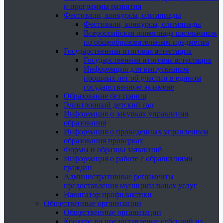
и программы развития
Фестивали, конкурсы, олимпиады
Фестивали, конкурсы, олимпиады
Всероссийская олимпиада школьников
по общеобразовательным предметам
Государственная итоговая аттестация
Государственная итоговая аттестация
Информация для выпускников
прошлых лет об участии в едином
государственном экзамене
Образование без границ
Электронный детский сад
Информация о закупках управления
образования
Информация о проведенных управлением
образования проверках
Формы и образцы заявлений
Информация о работе с обращениями
граждан
Административные регламенты
предоставления муниципальных услуг
Навигатор профилактики
Общественные организации
Общественные организации
Конкурс на предоставление субсидий из