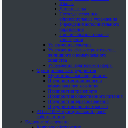
Школы
Детские сады
Негосударственные
образовательные учреждения
Учреждения дополнительного
образования
Прочие образовательные
учреждения
Учреждения культуры
Учреждения сферы строительства,
жилищного и коммунального
хозяйства
Учреждения издательской сферы
Муниципальные предприятия
Муниципальные предприятия
Предприятия жилищного и
коммунального хозяйства
Предприятия транспорта
Предприятия общественного питания
Предприятия здравоохранения
Предприятия прочих отраслей
АО со 100% муниципальной долей
собственности
Кадровое обеспечение
Кадровое обеспечение