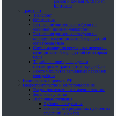
ареной и домами №7,9 по ул.
Картукова
Транспорт
Транспорт
Объявления
Расписание движения автобусов по
сезонным (дачным) маршрутам
Расписания движения автобусов по
маршрутам муниципальной маршрутной
сети города Орла
Схемы маршрутов регулярных перевозок
муниципальной маршрутной сети города
Орла
Тарифы на проезд в городском
пассажирском транспорте в городе Орле
Реестр маршрутов регулярных перевозок
города Орла
Национальные проекты РФ
Градостроительство и землепользование
Градостроительство и землепользование
Земельные участки
Публичные слушания
Публичные слушания
Заключения о результатах публичных
слушаний, 2026 год