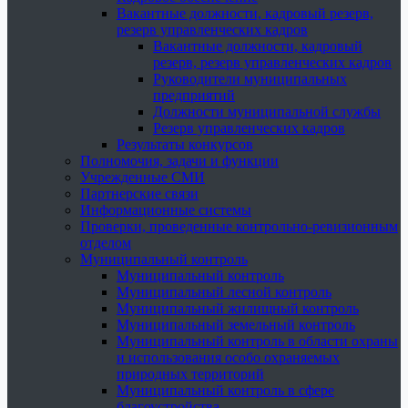
Вакантные должности, кадровый резерв,
резерв управленческих кадров
Вакантные должности, кадровый
резерв, резерв управленческих кадров
Руководители муниципальных
предприятий
Должности муниципальной службы
Резерв управленческих кадров
Результаты конкурсов
Полномочия, задачи и функции
Учрежденные СМИ
Партнерские связи
Информационные системы
Проверки, проведенные контрольно-ревизионным
отделом
Муниципальный контроль
Муниципальный контроль
Муниципальный лесной контроль
Муниципальный жилищный контроль
Муниципальный земельный контроль
Муниципальный контроль в области охраны
и использования особо охраняемых
природных территорий
Муниципальный контроль в сфере
благоустройства