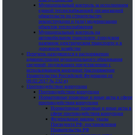
Муниципальный контроль за исполнением
единой теплоснабжающей организацией
обязательств по строительству,
реконструкции и (или) модернизации
объектов теплоснабжения
Муниципальный контроль на
автомобильном транспорте, городском
наземном электрическом транспорте и в
дорожном хозяйстве
Перечень находящихся в распоряжении
администрации муниципального образования
сведений, подлежащих представлению с
использованием координат (распоряжение
Правительства Российской Федерации от
09.02.2017 № 232-р)
Противодействие коррупции
Противодействие коррупции
Нормативные правовые и иные акты в сфере
противодействия коррупции
Нормативные правовые и иные акты в
сфере противодействия коррупции
Федеральные законы, указы
Президента РФ, постановления
Правительства РФ