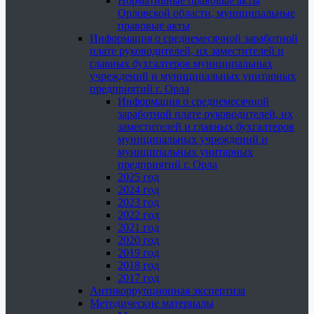
Нормативные правовые акты
Орловской области, муниципальные
правовые акты
Информация о среднемесячной заработной
плате руководителей, их заместителей и
главных бухгалтеров муниципальных
учреждений и муниципальных унитарных
предприятий г. Орла
Информация о среднемесячной
заработной плате руководителей, их
заместителей и главных бухгалтеров
муниципальных учреждений и
муниципальных унитарных
предприятий г. Орла
2025 год
2024 год
2023 год
2022 год
2021 год
2020 год
2019 год
2018 год
2017 год
Антикоррупционная экспертиза
Методические материалы