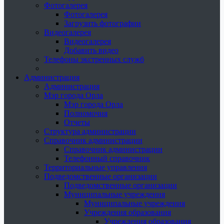
Фотогалерея
Фотогалерея
Загрузить фотографии
Видеогалерея
Видеогалерея
Добавить видео
Телефоны экстренных служб
Администрация
Администрация
Мэр города Орла
Мэр города Орла
Полномочия
Отчеты
Структура администрации
Справочник администрации
Справочник администрации
Телефонный справочник
Территориальные управления
Подведомственные организации
Подведомственные организации
Муниципальные учреждения
Муниципальные учреждения
Учреждения образования
Учреждения образования