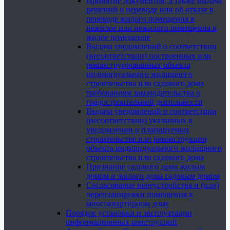
Принятие документов, а также выдача
решений о переводе или об отказе в
переводе жилого помещения в
нежилое или нежилого помещения в
жилое помещение
Выдача уведомлений о соответствии
(несоответствии) построенных или
реконструированных объекта
индивидуального жилищного
строительства или садового дома
требованиям законодательства о
градостроительной деятельности
Выдача уведомлений о соответствии
(несоответствии) указанных в
уведомлении о планируемых
строительстве или реконструкции
объекта индивидуального жилищного
строительства или садового дома
Признание садового дома жилым
домом и жилого дома садовым домом
Согласование переустройства и (или)
перепланировки помещения в
многоквартирном доме
Порядок установки и эксплуатации
информационных конструкций