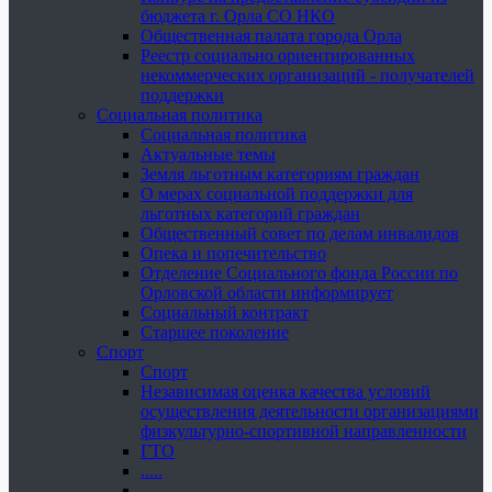
бюджета г. Орла СО НКО
Общественная палата города Орла
Реестр социально ориентированных
некоммерческих организаций - получателей
поддержки
Социальная политика
Социальная политика
Актуальные темы
Земля льготным категориям граждан
О мерах социальной поддержки для
льготных категорий граждан
Общественный совет по делам инвалидов
Опека и попечительство
Отделение Социального фонда России по
Орловской области информирует
Социальный контракт
Старшее поколение
Спорт
Спорт
Независимая оценка качества условий
осуществления деятельности организациями
физкультурно-спортивной направленности
ГТО
.....
......