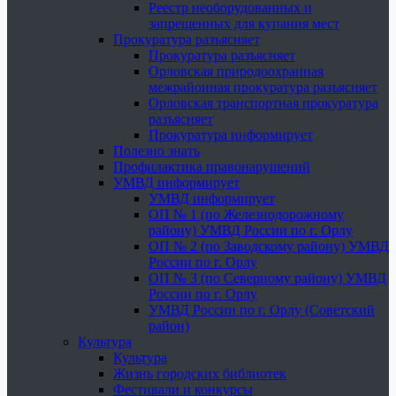
Реестр необорудованных и
запрещенных для купания мест
Прокуратура разъясняет
Прокуратура разъясняет
Орловская природоохранная
межрайонная прокуратура разъясняет
Орловская транспортная прокуратура
разъясняет
Прокуратура информирует
Полезно знать
Профилактика правонарушений
УМВД информирует
УМВД информирует
ОП № 1 (по Железнодорожному
району) УМВД России по г. Орлу
ОП № 2 (по Заводскому району) УМВД
России по г. Орлу
ОП № 3 (по Северному району) УМВД
России по г. Орлу
УМВД России по г. Орлу (Советский
район)
Культура
Культура
Жизнь городских библиотек
Фестивали и конкурсы