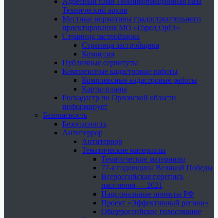
Адресный план Геоинформационная база
Технический архив
Местные нормативы градостроительного
проектирования МО «Город Орёл»
Страница застройщика
Страница застройщика
Комиссия
Публичные сервитуты
Комплексные кадастровые работы
Комплексные кадастровые работы
Карты-планы
Роскадастр по Орловской области
информирует
Безопасность
Безопасность
Антитеррор
Антитеррор
Тематические материалы
Тематические материалы
77-я годовщина Великой Победы
Всероссийская перепись
населения — 2021
Национальные проекты РФ
Проект «Эффективный регион»
Общероссийское голосование