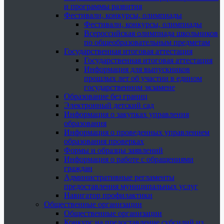
и программы развития
Фестивали, конкурсы, олимпиады
Фестивали, конкурсы, олимпиады
Всероссийская олимпиада школьников
по общеобразовательным предметам
Государственная итоговая аттестация
Государственная итоговая аттестация
Информация для выпускников
прошлых лет об участии в едином
государственном экзамене
Образование без границ
Электронный детский сад
Информация о закупках управления
образования
Информация о проведенных управлением
образования проверках
Формы и образцы заявлений
Информация о работе с обращениями
граждан
Административные регламенты
предоставления муниципальных услуг
Навигатор профилактики
Общественные организации
Общественные организации
Конкурс на предоставление субсидий из