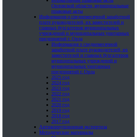
Нормативные правовые акты
Орловской области, муниципальные
правовые акты
Информация о среднемесячной заработной
плате руководителей, их заместителей и
главных бухгалтеров муниципальных
учреждений и муниципальных унитарных
предприятий г. Орла
Информация о среднемесячной
заработной плате руководителей, их
заместителей и главных бухгалтеров
муниципальных учреждений и
муниципальных унитарных
предприятий г. Орла
2025 год
2024 год
2023 год
2022 год
2021 год
2020 год
2019 год
2018 год
2017 год
Антикоррупционная экспертиза
Методические материалы