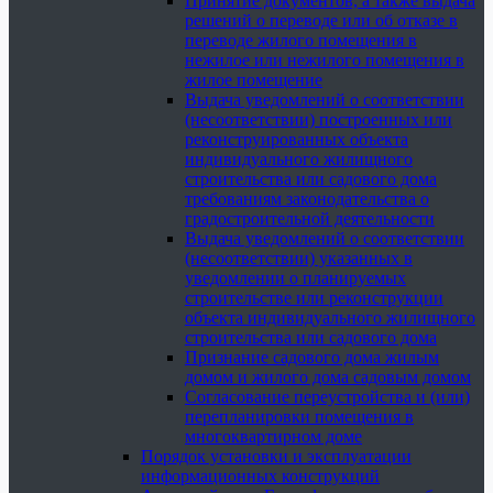
Принятие документов, а также выдача
решений о переводе или об отказе в
переводе жилого помещения в
нежилое или нежилого помещения в
жилое помещение
Выдача уведомлений о соответствии
(несоответствии) построенных или
реконструированных объекта
индивидуального жилищного
строительства или садового дома
требованиям законодательства о
градостроительной деятельности
Выдача уведомлений о соответствии
(несоответствии) указанных в
уведомлении о планируемых
строительстве или реконструкции
объекта индивидуального жилищного
строительства или садового дома
Признание садового дома жилым
домом и жилого дома садовым домом
Согласование переустройства и (или)
перепланировки помещения в
многоквартирном доме
Порядок установки и эксплуатации
информационных конструкций