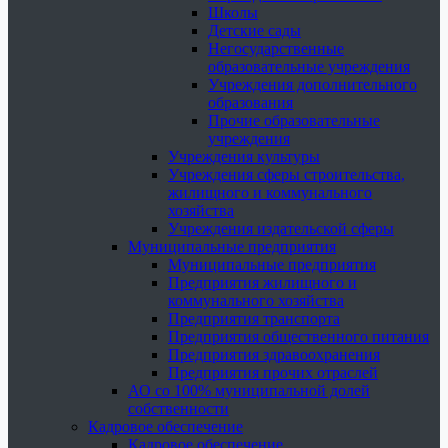
Школы
Детские сады
Негосударственные
образовательные учреждения
Учреждения дополнительного
образования
Прочие образовательные
учреждения
Учреждения культуры
Учреждения сферы строительства,
жилищного и коммунального
хозяйства
Учреждения издательской сферы
Муниципальные предприятия
Муниципальные предприятия
Предприятия жилищного и
коммунального хозяйства
Предприятия транспорта
Предприятия общественного питания
Предприятия здравоохранения
Предприятия прочих отраслей
АО со 100% муниципальной долей
собственности
Кадровое обеспечение
Кадровое обеспечение