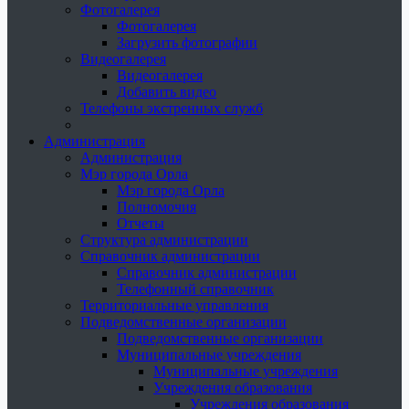
Фотогалерея
Фотогалерея
Загрузить фотографии
Видеогалерея
Видеогалерея
Добавить видео
Телефоны экстренных служб
Администрация
Администрация
Мэр города Орла
Мэр города Орла
Полномочия
Отчеты
Структура администрации
Справочник администрации
Справочник администрации
Телефонный справочник
Территориальные управления
Подведомственные организации
Подведомственные организации
Муниципальные учреждения
Муниципальные учреждения
Учреждения образования
Учреждения образования