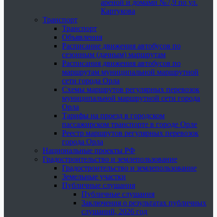
ареной и домами №7,9 по ул.
Картукова
Транспорт
Транспорт
Объявления
Расписание движения автобусов по
сезонным (дачным) маршрутам
Расписания движения автобусов по
маршрутам муниципальной маршрутной
сети города Орла
Схемы маршрутов регулярных перевозок
муниципальной маршрутной сети города
Орла
Тарифы на проезд в городском
пассажирском транспорте в городе Орле
Реестр маршрутов регулярных перевозок
города Орла
Национальные проекты РФ
Градостроительство и землепользование
Градостроительство и землепользование
Земельные участки
Публичные слушания
Публичные слушания
Заключения о результатах публичных
слушаний, 2026 год