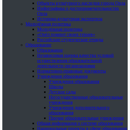
Объекты культурного наследия города Орла
Инфографика о достопримечательностях
Орла
Историко-культурная экспертиза
Молодёжная политика
Молодёжная политика
«Орёл помнит своих героев»
Российские студенческие отряды
Образование
Образование
Независимая оценка качества условий
осуществления образовательной
деятельности организациями
Нормативно-правовые документы
Учреждения образования
Учреждения образования
Школы
Детские сады
Негосударственные образовательные
учреждения
Учреждения дополнительного
образования
Прочие образовательные учреждения
Общая информация о системе образования
Национальные проекты в сфере образования