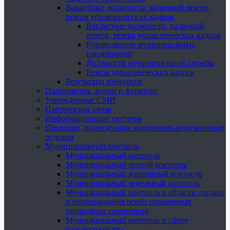
Вакантные должности, кадровый резерв,
резерв управленческих кадров
Вакантные должности, кадровый
резерв, резерв управленческих кадров
Руководители муниципальных
предприятий
Должности муниципальной службы
Резерв управленческих кадров
Результаты конкурсов
Полномочия, задачи и функции
Учрежденные СМИ
Партнерские связи
Информационные системы
Проверки, проведенные контрольно-ревизионным
отделом
Муниципальный контроль
Муниципальный контроль
Муниципальный лесной контроль
Муниципальный жилищный контроль
Муниципальный земельный контроль
Муниципальный контроль в области охраны
и использования особо охраняемых
природных территорий
Муниципальный контроль в сфере
благоустройства