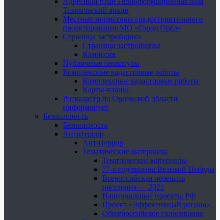
Адресный план Геоинформационная база
Технический архив
Местные нормативы градостроительного
проектирования МО «Город Орёл»
Страница застройщика
Страница застройщика
Комиссия
Публичные сервитуты
Комплексные кадастровые работы
Комплексные кадастровые работы
Карты-планы
Роскадастр по Орловской области
информирует
Безопасность
Безопасность
Антитеррор
Антитеррор
Тематические материалы
Тематические материалы
77-я годовщина Великой Победы
Всероссийская перепись
населения — 2021
Национальные проекты РФ
Проект «Эффективный регион»
Общероссийское голосование