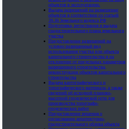
объектов в эксплуатацию.
Выдача разрешений на размещение
объектов в соответствии со статьей
39.36 Земельного кодекса РФ
Подготовка, регистрация и выдача
градостроительного плана земельного
участка
Предоставление разрешений на
условно разрешенный вид
использования участка или объекта
капитального строительства и на
отклонение от предельных параметров
разрешенного строительства,
реконструкции объектов капитального
строительства
Выдача картографического и
топографического материала, а также
сведений об исходной планово-
высотной геодезической сети для
производства топографо-
геодезических работ
Предоставление решения о
согласовании архитектурно-
градостроительного облика объекта