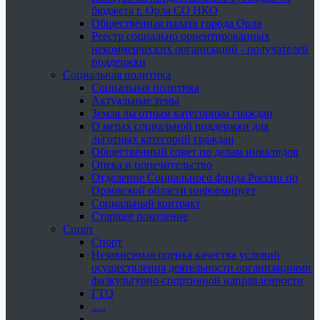
бюджета г. Орла СО НКО
Общественная палата города Орла
Реестр социально ориентированных
некоммерческих организаций - получателей
поддержки
Социальная политика
Социальная политика
Актуальные темы
Земля льготным категориям граждан
О мерах социальной поддержки для
льготных категорий граждан
Общественный совет по делам инвалидов
Опека и попечительство
Отделение Социального фонда России по
Орловской области информирует
Социальный контракт
Старшее поколение
Спорт
Спорт
Независимая оценка качества условий
осуществления деятельности организациями
физкультурно-спортивной направленности
ГТО
.....
......