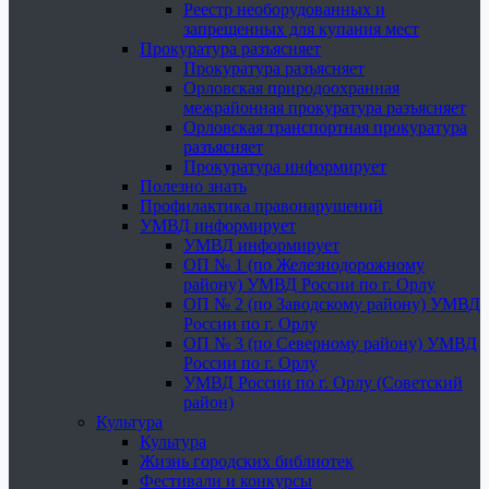
Реестр необорудованных и
запрещенных для купания мест
Прокуратура разъясняет
Прокуратура разъясняет
Орловская природоохранная
межрайонная прокуратура разъясняет
Орловская транспортная прокуратура
разъясняет
Прокуратура информирует
Полезно знать
Профилактика правонарушений
УМВД информирует
УМВД информирует
ОП № 1 (по Железнодорожному
району) УМВД России по г. Орлу
ОП № 2 (по Заводскому району) УМВД
России по г. Орлу
ОП № 3 (по Северному району) УМВД
России по г. Орлу
УМВД России по г. Орлу (Советский
район)
Культура
Культура
Жизнь городских библиотек
Фестивали и конкурсы