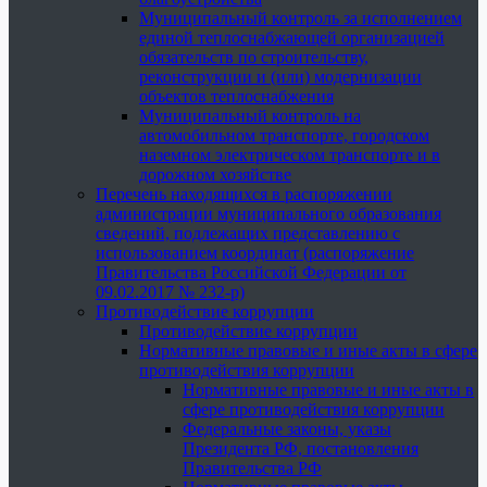
Муниципальный контроль за исполнением
единой теплоснабжающей организацией
обязательств по строительству,
реконструкции и (или) модернизации
объектов теплоснабжения
Муниципальный контроль на
автомобильном транспорте, городском
наземном электрическом транспорте и в
дорожном хозяйстве
Перечень находящихся в распоряжении
администрации муниципального образования
сведений, подлежащих представлению с
использованием координат (распоряжение
Правительства Российской Федерации от
09.02.2017 № 232-р)
Противодействие коррупции
Противодействие коррупции
Нормативные правовые и иные акты в сфере
противодействия коррупции
Нормативные правовые и иные акты в
сфере противодействия коррупции
Федеральные законы, указы
Президента РФ, постановления
Правительства РФ