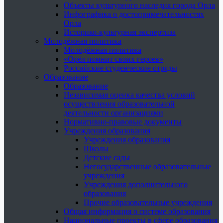
Объекты культурного наследия города Орла
Инфографика о достопримечательностях
Орла
Историко-культурная экспертиза
Молодёжная политика
Молодёжная политика
«Орёл помнит своих героев»
Российские студенческие отряды
Образование
Образование
Независимая оценка качества условий
осуществления образовательной
деятельности организациями
Нормативно-правовые документы
Учреждения образования
Учреждения образования
Школы
Детские сады
Негосударственные образовательные
учреждения
Учреждения дополнительного
образования
Прочие образовательные учреждения
Общая информация о системе образования
Национальные проекты в сфере образования