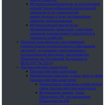
Муниципальный контроль за исполнением
единой теплоснабжающей организацией
обязательств по строительству,
реконструкции и (или) модернизации
объектов теплоснабжения
Муниципальный контроль на
автомобильном транспорте, городском
наземном электрическом транспорте и в
дорожном хозяйстве
Перечень находящихся в распоряжении
администрации муниципального образования
сведений, подлежащих представлению с
использованием координат (распоряжение
Правительства Российской Федерации от
09.02.2017 № 232-р)
Противодействие коррупции
Противодействие коррупции
Нормативные правовые и иные акты в сфере
противодействия коррупции
Нормативные правовые и иные акты в
сфере противодействия коррупции
Федеральные законы, указы
Президента РФ, постановления
Правительства РФ