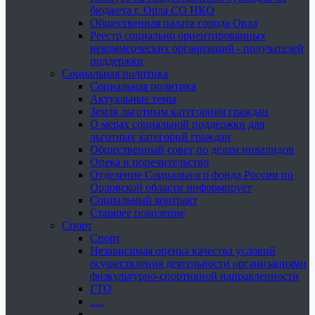
бюджета г. Орла СО НКО
Общественная палата города Орла
Реестр социально ориентированных
некоммерческих организаций - получателей
поддержки
Социальная политика
Социальная политика
Актуальные темы
Земля льготным категориям граждан
О мерах социальной поддержки для
льготных категорий граждан
Общественный совет по делам инвалидов
Опека и попечительство
Отделение Социального фонда России по
Орловской области информирует
Социальный контракт
Старшее поколение
Спорт
Спорт
Независимая оценка качества условий
осуществления деятельности организациями
физкультурно-спортивной направленности
ГТО
.....
......