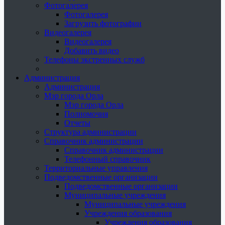
Фотогалерея
Фотогалерея
Загрузить фотографии
Видеогалерея
Видеогалерея
Добавить видео
Телефоны экстренных служб
Администрация
Администрация
Мэр города Орла
Мэр города Орла
Полномочия
Отчеты
Структура администрации
Справочник администрации
Справочник администрации
Телефонный справочник
Территориальные управления
Подведомственные организации
Подведомственные организации
Муниципальные учреждения
Муниципальные учреждения
Учреждения образования
Учреждения образования