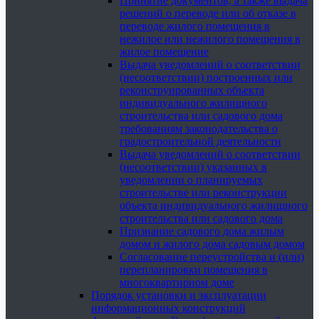
Принятие документов, а также выдача
решений о переводе или об отказе в
переводе жилого помещения в
нежилое или нежилого помещения в
жилое помещение
Выдача уведомлений о соответствии
(несоответствии) построенных или
реконструированных объекта
индивидуального жилищного
строительства или садового дома
требованиям законодательства о
градостроительной деятельности
Выдача уведомлений о соответствии
(несоответствии) указанных в
уведомлении о планируемых
строительстве или реконструкции
объекта индивидуального жилищного
строительства или садового дома
Признание садового дома жилым
домом и жилого дома садовым домом
Согласование переустройства и (или)
перепланировки помещения в
многоквартирном доме
Порядок установки и эксплуатации
информационных конструкций