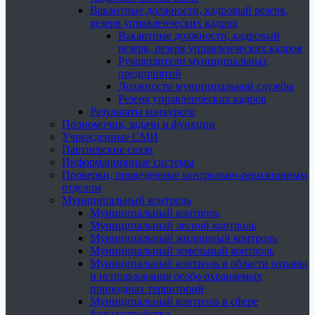
Вакантные должности, кадровый резерв,
резерв управленческих кадров
Вакантные должности, кадровый
резерв, резерв управленческих кадров
Руководители муниципальных
предприятий
Должности муниципальной службы
Резерв управленческих кадров
Результаты конкурсов
Полномочия, задачи и функции
Учрежденные СМИ
Партнерские связи
Информационные системы
Проверки, проведенные контрольно-ревизионным
отделом
Муниципальный контроль
Муниципальный контроль
Муниципальный лесной контроль
Муниципальный жилищный контроль
Муниципальный земельный контроль
Муниципальный контроль в области охраны
и использования особо охраняемых
природных территорий
Муниципальный контроль в сфере
благоустройства