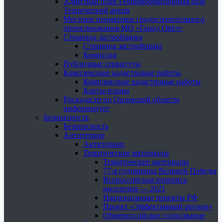
Адресный план Геоинформационная база
Технический архив
Местные нормативы градостроительного
проектирования МО «Город Орёл»
Страница застройщика
Страница застройщика
Комиссия
Публичные сервитуты
Комплексные кадастровые работы
Комплексные кадастровые работы
Карты-планы
Роскадастр по Орловской области
информирует
Безопасность
Безопасность
Антитеррор
Антитеррор
Тематические материалы
Тематические материалы
77-я годовщина Великой Победы
Всероссийская перепись
населения — 2021
Национальные проекты РФ
Проект «Эффективный регион»
Общероссийское голосование