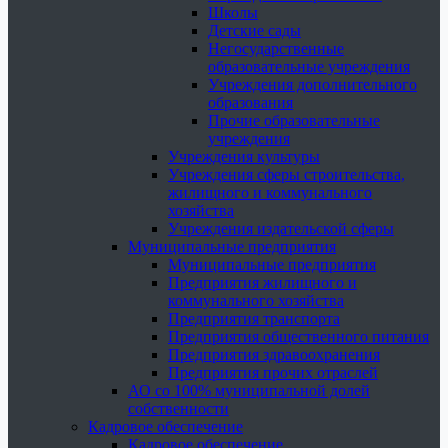
Школы
Детские сады
Негосударственные
образовательные учреждения
Учреждения дополнительного
образования
Прочие образовательные
учреждения
Учреждения культуры
Учреждения сферы строительства,
жилищного и коммунального
хозяйства
Учреждения издательской сферы
Муниципальные предприятия
Муниципальные предприятия
Предприятия жилищного и
коммунального хозяйства
Предприятия транспорта
Предприятия общественного питания
Предприятия здравоохранения
Предприятия прочих отраслей
АО со 100% муниципальной долей
собственности
Кадровое обеспечение
Кадровое обеспечение