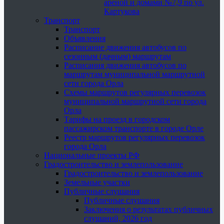
ареной и домами №7,9 по ул.
Картукова
Транспорт
Транспорт
Объявления
Расписание движения автобусов по
сезонным (дачным) маршрутам
Расписания движения автобусов по
маршрутам муниципальной маршрутной
сети города Орла
Схемы маршрутов регулярных перевозок
муниципальной маршрутной сети города
Орла
Тарифы на проезд в городском
пассажирском транспорте в городе Орле
Реестр маршрутов регулярных перевозок
города Орла
Национальные проекты РФ
Градостроительство и землепользование
Градостроительство и землепользование
Земельные участки
Публичные слушания
Публичные слушания
Заключения о результатах публичных
слушаний, 2026 год