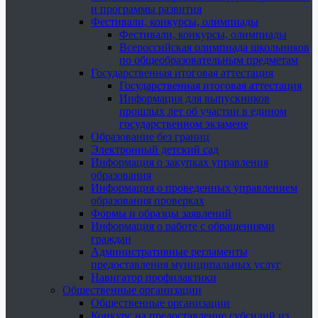
и программы развития
Фестивали, конкурсы, олимпиады
Фестивали, конкурсы, олимпиады
Всероссийская олимпиада школьников
по общеобразовательным предметам
Государственная итоговая аттестация
Государственная итоговая аттестация
Информация для выпускников
прошлых лет об участии в едином
государственном экзамене
Образование без границ
Электронный детский сад
Информация о закупках управления
образования
Информация о проведенных управлением
образования проверках
Формы и образцы заявлений
Информация о работе с обращениями
граждан
Административные регламенты
предоставления муниципальных услуг
Навигатор профилактики
Общественные организации
Общественные организации
Конкурс на предоставление субсидий из