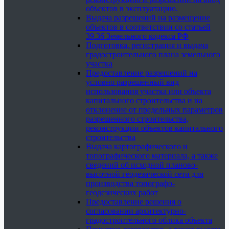
объектов в эксплуатацию.
Выдача разрешений на размещение
объектов в соответствии со статьей
39.36 Земельного кодекса РФ
Подготовка, регистрация и выдача
градостроительного плана земельного
участка
Предоставление разрешений на
условно разрешенный вид
использования участка или объекта
капитального строительства и на
отклонение от предельных параметров
разрешенного строительства,
реконструкции объектов капитального
строительства
Выдача картографического и
топографического материала, а также
сведений об исходной планово-
высотной геодезической сети для
производства топографо-
геодезических работ
Предоставление решения о
согласовании архитектурно-
градостроительного облика объекта