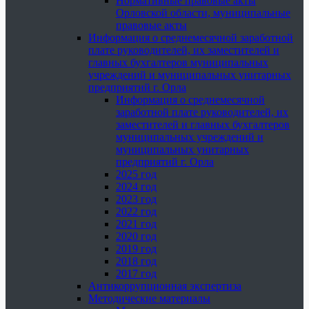
Нормативные правовые акты
Орловской области, муниципальные
правовые акты
Информация о среднемесячной заработной
плате руководителей, их заместителей и
главных бухгалтеров муниципальных
учреждений и муниципальных унитарных
предприятий г. Орла
Информация о среднемесячной
заработной плате руководителей, их
заместителей и главных бухгалтеров
муниципальных учреждений и
муниципальных унитарных
предприятий г. Орла
2025 год
2024 год
2023 год
2022 год
2021 год
2020 год
2019 год
2018 год
2017 год
Антикоррупционная экспертиза
Методические материалы