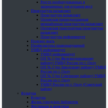
Реестр необорудованных и
запрещенных для купания мест
Прокуратура разъясняет
Прокуратура разъясняет
Орловская природоохранная
межрайонная прокуратура разъясняет
Орловская транспортная прокуратура
разъясняет
Прокуратура информирует
Полезно знать
Профилактика правонарушений
УМВД информирует
УМВД информирует
ОП № 1 (по Железнодорожному
району) УМВД России по г. Орлу
ОП № 2 (по Заводскому району) УМВД
России по г. Орлу
ОП № 3 (по Северному району) УМВД
России по г. Орлу
УМВД России по г. Орлу (Советский
район)
Культура
Культура
Жизнь городских библиотек
Фестивали и конкурсы