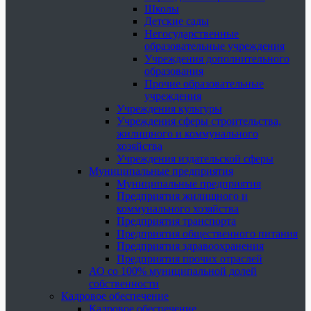
Школы
Детские сады
Негосударственные
образовательные учреждения
Учреждения дополнительного
образования
Прочие образовательные
учреждения
Учреждения культуры
Учреждения сферы строительства,
жилищного и коммунального
хозяйства
Учреждения издательской сферы
Муниципальные предприятия
Муниципальные предприятия
Предприятия жилищного и
коммунального хозяйства
Предприятия транспорта
Предприятия общественного питания
Предприятия здравоохранения
Предприятия прочих отраслей
АО со 100% муниципальной долей
собственности
Кадровое обеспечение
Кадровое обеспечение