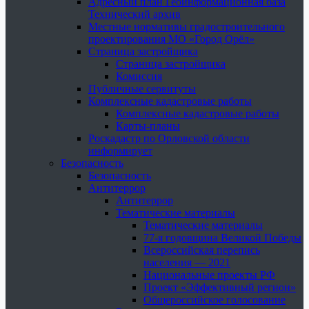
Адресный план Геоинформационная база
Технический архив
Местные нормативы градостроительного
проектирования МО «Город Орёл»
Страница застройщика
Страница застройщика
Комиссия
Публичные сервитуты
Комплексные кадастровые работы
Комплексные кадастровые работы
Карты-планы
Роскадастр по Орловской области
информирует
Безопасность
Безопасность
Антитеррор
Антитеррор
Тематические материалы
Тематические материалы
77-я годовщина Великой Победы
Всероссийская перепись
населения — 2021
Национальные проекты РФ
Проект «Эффективный регион»
Общероссийское голосование