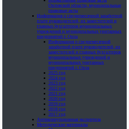
Нормативные правовые акты
Орловской области, муниципальные
правовые акты
Информация о среднемесячной заработной
плате руководителей, их заместителей и
главных бухгалтеров муниципальных
учреждений и муниципальных унитарных
предприятий г. Орла
Информация о среднемесячной
заработной плате руководителей, их
заместителей и главных бухгалтеров
муниципальных учреждений и
муниципальных унитарных
предприятий г. Орла
2025 год
2024 год
2023 год
2022 год
2021 год
2020 год
2019 год
2018 год
2017 год
Антикоррупционная экспертиза
Методические материалы