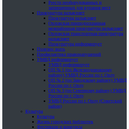
Реестр необорудованных и
запрещенных для купания мест
Прокуратура разъясняет
Прокуратура разъясняет
Орловская природоохранная
межрайонная прокуратура разъясняет
Орловская транспортная прокуратура
разъясняет
Прокуратура информирует
Полезно знать
Профилактика правонарушений
УМВД информирует
УМВД информирует
ОП № 1 (по Железнодорожному
району) УМВД России по г. Орлу
ОП № 2 (по Заводскому району) УМВД
России по г. Орлу
ОП № 3 (по Северному району) УМВД
России по г. Орлу
УМВД России по г. Орлу (Советский
район)
Культура
Культура
Жизнь городских библиотек
Фестивали и конкурсы