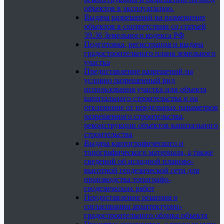
объектов в эксплуатацию.
Выдача разрешений на размещение
объектов в соответствии со статьей
39.36 Земельного кодекса РФ
Подготовка, регистрация и выдача
градостроительного плана земельного
участка
Предоставление разрешений на
условно разрешенный вид
использования участка или объекта
капитального строительства и на
отклонение от предельных параметров
разрешенного строительства,
реконструкции объектов капитального
строительства
Выдача картографического и
топографического материала, а также
сведений об исходной планово-
высотной геодезической сети для
производства топографо-
геодезических работ
Предоставление решения о
согласовании архитектурно-
градостроительного облика объекта