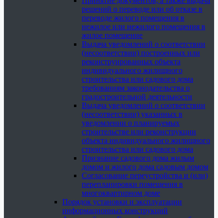
Принятие документов, а также выдача
решений о переводе или об отказе в
переводе жилого помещения в
нежилое или нежилого помещения в
жилое помещение
Выдача уведомлений о соответствии
(несоответствии) построенных или
реконструированных объекта
индивидуального жилищного
строительства или садового дома
требованиям законодательства о
градостроительной деятельности
Выдача уведомлений о соответствии
(несоответствии) указанных в
уведомлении о планируемых
строительстве или реконструкции
объекта индивидуального жилищного
строительства или садового дома
Признание садового дома жилым
домом и жилого дома садовым домом
Согласование переустройства и (или)
перепланировки помещения в
многоквартирном доме
Порядок установки и эксплуатации
информационных конструкций