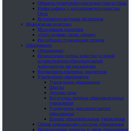
Объекты культурного наследия города Орла
Инфографика о достопримечательностях
Орла
Историко-культурная экспертиза
Молодёжная политика
Молодёжная политика
«Орёл помнит своих героев»
Российские студенческие отряды
Образование
Образование
Независимая оценка качества условий
осуществления образовательной
деятельности организациями
Нормативно-правовые документы
Учреждения образования
Учреждения образования
Школы
Детские сады
Негосударственные образовательные
учреждения
Учреждения дополнительного
образования
Прочие образовательные учреждения
Общая информация о системе образования
Национальные проекты в сфере образования