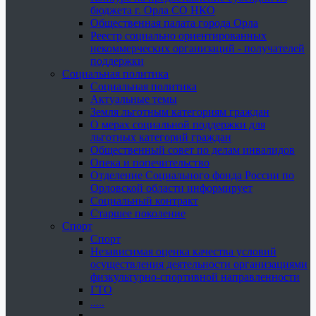
бюджета г. Орла СО НКО
Общественная палата города Орла
Реестр социально ориентированных
некоммерческих организаций - получателей
поддержки
Социальная политика
Социальная политика
Актуальные темы
Земля льготным категориям граждан
О мерах социальной поддержки для
льготных категорий граждан
Общественный совет по делам инвалидов
Опека и попечительство
Отделение Социального фонда России по
Орловской области информирует
Социальный контракт
Старшее поколение
Спорт
Спорт
Независимая оценка качества условий
осуществления деятельности организациями
физкультурно-спортивной направленности
ГТО
.....
......