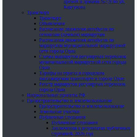
ареной и домами №7,9 по ул.
Картукова
Транспорт
Транспорт
Объявления
Расписание движения автобусов по
сезонным (дачным) маршрутам
Расписания движения автобусов по
маршрутам муниципальной маршрутной
сети города Орла
Схемы маршрутов регулярных перевозок
муниципальной маршрутной сети города
Орла
Тарифы на проезд в городском
пассажирском транспорте в городе Орле
Реестр маршрутов регулярных перевозок
города Орла
Национальные проекты РФ
Градостроительство и землепользование
Градостроительство и землепользование
Земельные участки
Публичные слушания
Публичные слушания
Заключения о результатах публичных
слушаний, 2026 год