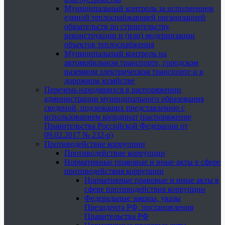
Муниципальный контроль за исполнением
единой теплоснабжающей организацией
обязательств по строительству,
реконструкции и (или) модернизации
объектов теплоснабжения
Муниципальный контроль на
автомобильном транспорте, городском
наземном электрическом транспорте и в
дорожном хозяйстве
Перечень находящихся в распоряжении
администрации муниципального образования
сведений, подлежащих представлению с
использованием координат (распоряжение
Правительства Российской Федерации от
09.02.2017 № 232-р)
Противодействие коррупции
Противодействие коррупции
Нормативные правовые и иные акты в сфере
противодействия коррупции
Нормативные правовые и иные акты в
сфере противодействия коррупции
Федеральные законы, указы
Президента РФ, постановления
Правительства РФ