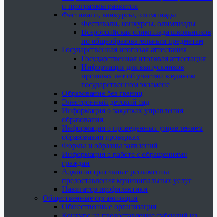
и программы развития
Фестивали, конкурсы, олимпиады
Фестивали, конкурсы, олимпиады
Всероссийская олимпиада школьников
по общеобразовательным предметам
Государственная итоговая аттестация
Государственная итоговая аттестация
Информация для выпускников
прошлых лет об участии в едином
государственном экзамене
Образование без границ
Электронный детский сад
Информация о закупках управления
образования
Информация о проведенных управлением
образования проверках
Формы и образцы заявлений
Информация о работе с обращениями
граждан
Административные регламенты
предоставления муниципальных услуг
Навигатор профилактики
Общественные организации
Общественные организации
Конкурс на предоставление субсидий из