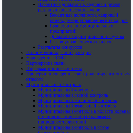
Вакантные должности, кадровый резерв,
резерв управленческих кадров
Вакантные должности, кадровый
резерв, резерв управленческих кадров
Руководители муниципальных
предприятий
Должности муниципальной службы
Резерв управленческих кадров
Результаты конкурсов
Полномочия, задачи и функции
Учрежденные СМИ
Партнерские связи
Информационные системы
Проверки, проведенные контрольно-ревизионным
отделом
Муниципальный контроль
Муниципальный контроль
Муниципальный лесной контроль
Муниципальный жилищный контроль
Муниципальный земельный контроль
Муниципальный контроль в области охраны
и использования особо охраняемых
природных территорий
Муниципальный контроль в сфере
благоустройства