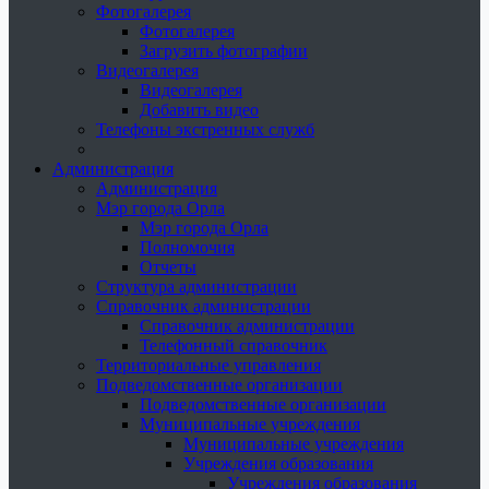
Фотогалерея
Фотогалерея
Загрузить фотографии
Видеогалерея
Видеогалерея
Добавить видео
Телефоны экстренных служб
Администрация
Администрация
Мэр города Орла
Мэр города Орла
Полномочия
Отчеты
Структура администрации
Справочник администрации
Справочник администрации
Телефонный справочник
Территориальные управления
Подведомственные организации
Подведомственные организации
Муниципальные учреждения
Муниципальные учреждения
Учреждения образования
Учреждения образования