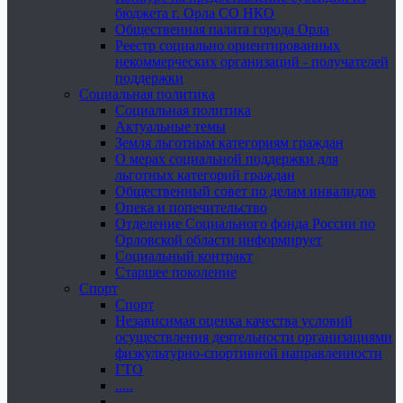
бюджета г. Орла СО НКО
Общественная палата города Орла
Реестр социально ориентированных
некоммерческих организаций - получателей
поддержки
Социальная политика
Социальная политика
Актуальные темы
Земля льготным категориям граждан
О мерах социальной поддержки для
льготных категорий граждан
Общественный совет по делам инвалидов
Опека и попечительство
Отделение Социального фонда России по
Орловской области информирует
Социальный контракт
Старшее поколение
Спорт
Спорт
Независимая оценка качества условий
осуществления деятельности организациями
физкультурно-спортивной направленности
ГТО
.....
......