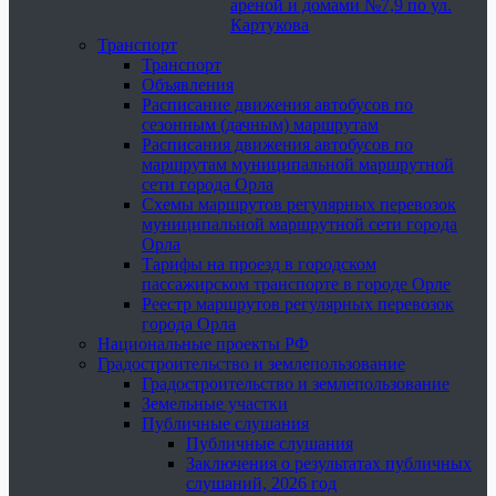
ареной и домами №7,9 по ул.
Картукова
Транспорт
Транспорт
Объявления
Расписание движения автобусов по
сезонным (дачным) маршрутам
Расписания движения автобусов по
маршрутам муниципальной маршрутной
сети города Орла
Схемы маршрутов регулярных перевозок
муниципальной маршрутной сети города
Орла
Тарифы на проезд в городском
пассажирском транспорте в городе Орле
Реестр маршрутов регулярных перевозок
города Орла
Национальные проекты РФ
Градостроительство и землепользование
Градостроительство и землепользование
Земельные участки
Публичные слушания
Публичные слушания
Заключения о результатах публичных
слушаний, 2026 год