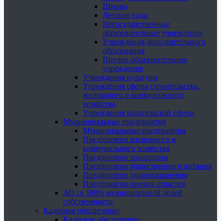
Школы
Детские сады
Негосударственные
образовательные учреждения
Учреждения дополнительного
образования
Прочие образовательные
учреждения
Учреждения культуры
Учреждения сферы строительства,
жилищного и коммунального
хозяйства
Учреждения издательской сферы
Муниципальные предприятия
Муниципальные предприятия
Предприятия жилищного и
коммунального хозяйства
Предприятия транспорта
Предприятия общественного питания
Предприятия здравоохранения
Предприятия прочих отраслей
АО со 100% муниципальной долей
собственности
Кадровое обеспечение
Кадровое обеспечение