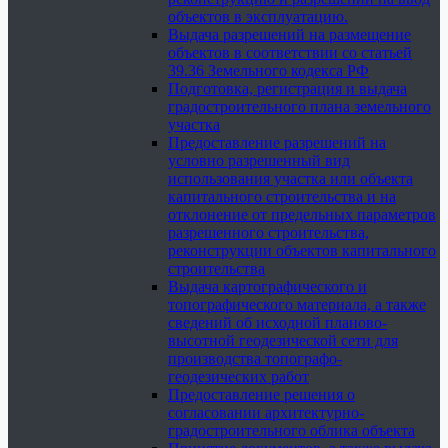
объектов в эксплуатацию.
Выдача разрешений на размещение
объектов в соответствии со статьей
39.36 Земельного кодекса РФ
Подготовка, регистрация и выдача
градостроительного плана земельного
участка
Предоставление разрешений на
условно разрешенный вид
использования участка или объекта
капитального строительства и на
отклонение от предельных параметров
разрешенного строительства,
реконструкции объектов капитального
строительства
Выдача картографического и
топографического материала, а также
сведений об исходной планово-
высотной геодезической сети для
производства топографо-
геодезических работ
Предоставление решения о
согласовании архитектурно-
градостроительного облика объекта