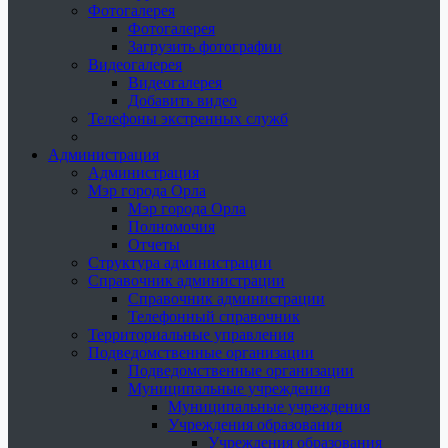
Фотогалерея
Фотогалерея
Загрузить фотографии
Видеогалерея
Видеогалерея
Добавить видео
Телефоны экстренных служб
Администрация
Администрация
Мэр города Орла
Мэр города Орла
Полномочия
Отчеты
Структура администрации
Справочник администрации
Справочник администрации
Телефонный справочник
Территориальные управления
Подведомственные организации
Подведомственные организации
Муниципальные учреждения
Муниципальные учреждения
Учреждения образования
Учреждения образования