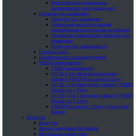
Реестр необорудованных и
запрещенных для купания мест
Прокуратура разъясняет
Прокуратура разъясняет
Орловская природоохранная
межрайонная прокуратура разъясняет
Орловская транспортная прокуратура
разъясняет
Прокуратура информирует
Полезно знать
Профилактика правонарушений
УМВД информирует
УМВД информирует
ОП № 1 (по Железнодорожному
району) УМВД России по г. Орлу
ОП № 2 (по Заводскому району) УМВД
России по г. Орлу
ОП № 3 (по Северному району) УМВД
России по г. Орлу
УМВД России по г. Орлу (Советский
район)
Культура
Культура
Жизнь городских библиотек
Фестивали и конкурсы