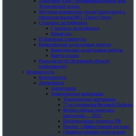
Адресный план Геоинформационная база
Технический архив
Местные нормативы градостроительного
проектирования МО «Город Орёл»
Страница застройщика
Страница застройщика
Комиссия
Публичные сервитуты
Комплексные кадастровые работы
Комплексные кадастровые работы
Карты-планы
Роскадастр по Орловской области
информирует
Безопасность
Безопасность
Антитеррор
Антитеррор
Тематические материалы
Тематические материалы
77-я годовщина Великой Победы
Всероссийская перепись
населения — 2021
Национальные проекты РФ
Проект «Эффективный регион»
Общероссийское голосование