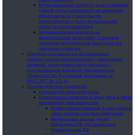
Муниципальный контроль за исполнением
единой теплоснабжающей организацией
обязательств по строительству,
реконструкции и (или) модернизации
объектов теплоснабжения
Муниципальный контроль на
автомобильном транспорте, городском
наземном электрическом транспорте и в
дорожном хозяйстве
Перечень находящихся в распоряжении
администрации муниципального образования
сведений, подлежащих представлению с
использованием координат (распоряжение
Правительства Российской Федерации от
09.02.2017 № 232-р)
Противодействие коррупции
Противодействие коррупции
Нормативные правовые и иные акты в сфере
противодействия коррупции
Нормативные правовые и иные акты в
сфере противодействия коррупции
Федеральные законы, указы
Президента РФ, постановления
Правительства РФ