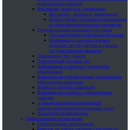
и программы развития
Фестивали, конкурсы, олимпиады
Фестивали, конкурсы, олимпиады
Всероссийская олимпиада школьников
по общеобразовательным предметам
Государственная итоговая аттестация
Государственная итоговая аттестация
Информация для выпускников
прошлых лет об участии в едином
государственном экзамене
Образование без границ
Электронный детский сад
Информация о закупках управления
образования
Информация о проведенных управлением
образования проверках
Формы и образцы заявлений
Информация о работе с обращениями
граждан
Административные регламенты
предоставления муниципальных услуг
Навигатор профилактики
Общественные организации
Общественные организации
Конкурс на предоставление субсидий из