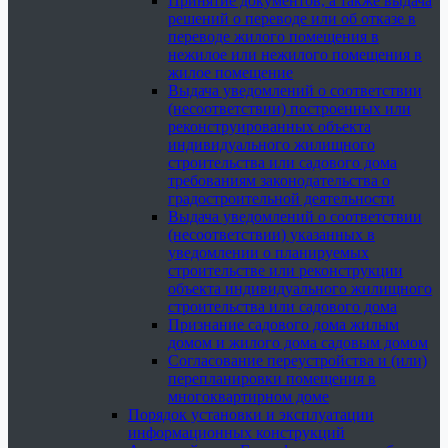
Принятие документов, а также выдача
решений о переводе или об отказе в
переводе жилого помещения в
нежилое или нежилого помещения в
жилое помещение
Выдача уведомлений о соответствии
(несоответствии) построенных или
реконструированных объекта
индивидуального жилищного
строительства или садового дома
требованиям законодательства о
градостроительной деятельности
Выдача уведомлений о соответствии
(несоответствии) указанных в
уведомлении о планируемых
строительстве или реконструкции
объекта индивидуального жилищного
строительства или садового дома
Признание садового дома жилым
домом и жилого дома садовым домом
Согласование переустройства и (или)
перепланировки помещения в
многоквартирном доме
Порядок установки и эксплуатации
информационных конструкций