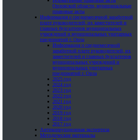
Нормативные правовые акты
Орловской области, муниципальные
правовые акты
Информация о среднемесячной заработной
плате руководителей, их заместителей и
главных бухгалтеров муниципальных
учреждений и муниципальных унитарных
предприятий г. Орла
Информация о среднемесячной
заработной плате руководителей, их
заместителей и главных бухгалтеров
муниципальных учреждений и
муниципальных унитарных
предприятий г. Орла
2025 год
2024 год
2023 год
2022 год
2021 год
2020 год
2019 год
2018 год
2017 год
Антикоррупционная экспертиза
Методические материалы