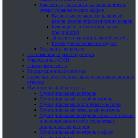
Вакантные должности, кадровый резерв,
резерв управленческих кадров
Вакантные должности, кадровый
резерв, резерв управленческих кадров
Руководители муниципальных
предприятий
Должности муниципальной службы
Резерв управленческих кадров
Результаты конкурсов
Полномочия, задачи и функции
Учрежденные СМИ
Партнерские связи
Информационные системы
Проверки, проведенные контрольно-ревизионным
отделом
Муниципальный контроль
Муниципальный контроль
Муниципальный лесной контроль
Муниципальный жилищный контроль
Муниципальный земельный контроль
Муниципальный контроль в области охраны
и использования особо охраняемых
природных территорий
Муниципальный контроль в сфере
благоустройства