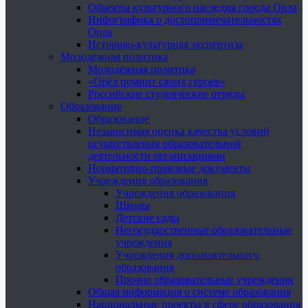
Объекты культурного наследия города Орла
Инфографика о достопримечательностях
Орла
Историко-культурная экспертиза
Молодёжная политика
Молодёжная политика
«Орёл помнит своих героев»
Российские студенческие отряды
Образование
Образование
Независимая оценка качества условий
осуществления образовательной
деятельности организациями
Нормативно-правовые документы
Учреждения образования
Учреждения образования
Школы
Детские сады
Негосударственные образовательные
учреждения
Учреждения дополнительного
образования
Прочие образовательные учреждения
Общая информация о системе образования
Национальные проекты в сфере образования