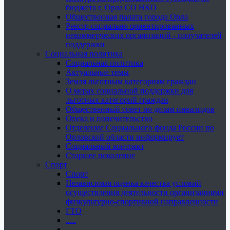
бюджета г. Орла СО НКО
Общественная палата города Орла
Реестр социально ориентированных
некоммерческих организаций - получателей
поддержки
Социальная политика
Социальная политика
Актуальные темы
Земля льготным категориям граждан
О мерах социальной поддержки для
льготных категорий граждан
Общественный совет по делам инвалидов
Опека и попечительство
Отделение Социального фонда России по
Орловской области информирует
Социальный контракт
Старшее поколение
Спорт
Спорт
Независимая оценка качества условий
осуществления деятельности организациями
физкультурно-спортивной направленности
ГТО
.....
......