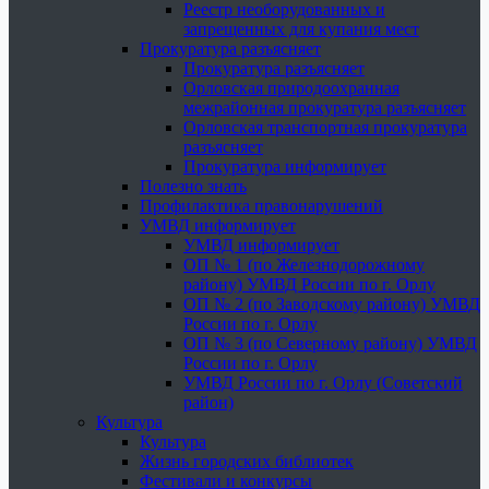
Реестр необорудованных и
запрещенных для купания мест
Прокуратура разъясняет
Прокуратура разъясняет
Орловская природоохранная
межрайонная прокуратура разъясняет
Орловская транспортная прокуратура
разъясняет
Прокуратура информирует
Полезно знать
Профилактика правонарушений
УМВД информирует
УМВД информирует
ОП № 1 (по Железнодорожному
району) УМВД России по г. Орлу
ОП № 2 (по Заводскому району) УМВД
России по г. Орлу
ОП № 3 (по Северному району) УМВД
России по г. Орлу
УМВД России по г. Орлу (Советский
район)
Культура
Культура
Жизнь городских библиотек
Фестивали и конкурсы