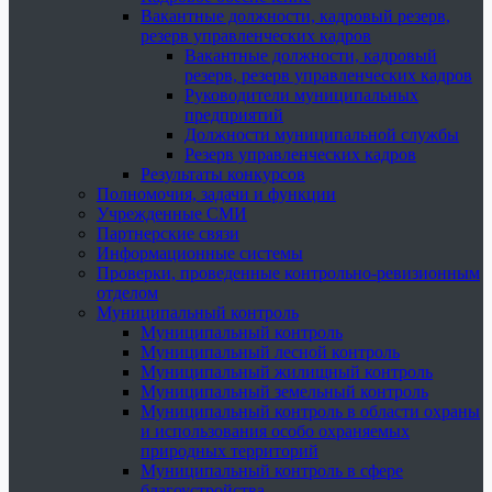
Вакантные должности, кадровый резерв,
резерв управленческих кадров
Вакантные должности, кадровый
резерв, резерв управленческих кадров
Руководители муниципальных
предприятий
Должности муниципальной службы
Резерв управленческих кадров
Результаты конкурсов
Полномочия, задачи и функции
Учрежденные СМИ
Партнерские связи
Информационные системы
Проверки, проведенные контрольно-ревизионным
отделом
Муниципальный контроль
Муниципальный контроль
Муниципальный лесной контроль
Муниципальный жилищный контроль
Муниципальный земельный контроль
Муниципальный контроль в области охраны
и использования особо охраняемых
природных территорий
Муниципальный контроль в сфере
благоустройства