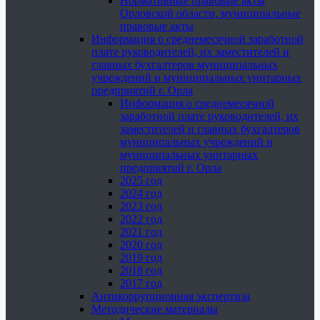
Нормативные правовые акты
Орловской области, муниципальные
правовые акты
Информация о среднемесячной заработной
плате руководителей, их заместителей и
главных бухгалтеров муниципальных
учреждений и муниципальных унитарных
предприятий г. Орла
Информация о среднемесячной
заработной плате руководителей, их
заместителей и главных бухгалтеров
муниципальных учреждений и
муниципальных унитарных
предприятий г. Орла
2025 год
2024 год
2023 год
2022 год
2021 год
2020 год
2019 год
2018 год
2017 год
Антикоррупционная экспертиза
Методические материалы