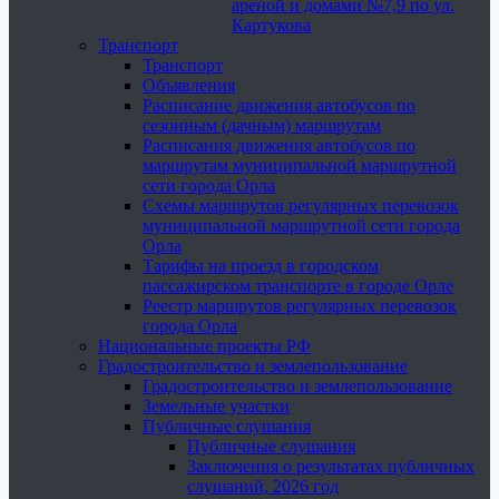
ареной и домами №7,9 по ул.
Картукова
Транспорт
Транспорт
Объявления
Расписание движения автобусов по
сезонным (дачным) маршрутам
Расписания движения автобусов по
маршрутам муниципальной маршрутной
сети города Орла
Схемы маршрутов регулярных перевозок
муниципальной маршрутной сети города
Орла
Тарифы на проезд в городском
пассажирском транспорте в городе Орле
Реестр маршрутов регулярных перевозок
города Орла
Национальные проекты РФ
Градостроительство и землепользование
Градостроительство и землепользование
Земельные участки
Публичные слушания
Публичные слушания
Заключения о результатах публичных
слушаний, 2026 год