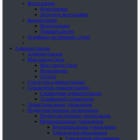
Фотогалерея
Фотогалерея
Загрузить фотографии
Видеогалерея
Видеогалерея
Добавить видео
Телефоны экстренных служб
Администрация
Администрация
Мэр города Орла
Мэр города Орла
Полномочия
Отчеты
Структура администрации
Справочник администрации
Справочник администрации
Телефонный справочник
Территориальные управления
Подведомственные организации
Подведомственные организации
Муниципальные учреждения
Муниципальные учреждения
Учреждения образования
Учреждения образования