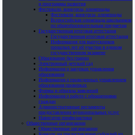
и программы развития
Фестивали, конкурсы, олимпиады
Фестивали, конкурсы, олимпиады
Всероссийская олимпиада школьников
по общеобразовательным предметам
Государственная итоговая аттестация
Государственная итоговая аттестация
Информация для выпускников
прошлых лет об участии в едином
государственном экзамене
Образование без границ
Электронный детский сад
Информация о закупках управления
образования
Информация о проведенных управлением
образования проверках
Формы и образцы заявлений
Информация о работе с обращениями
граждан
Административные регламенты
предоставления муниципальных услуг
Навигатор профилактики
Общественные организации
Общественные организации
Конкурс на предоставление субсидий из