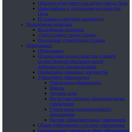
Объекты культурного наследия города Орла
Инфографика о достопримечательностях
Орла
Историко-культурная экспертиза
Молодёжная политика
Молодёжная политика
«Орёл помнит своих героев»
Российские студенческие отряды
Образование
Образование
Независимая оценка качества условий
осуществления образовательной
деятельности организациями
Нормативно-правовые документы
Учреждения образования
Учреждения образования
Школы
Детские сады
Негосударственные образовательные
учреждения
Учреждения дополнительного
образования
Прочие образовательные учреждения
Общая информация о системе образования
Национальные проекты в сфере образования