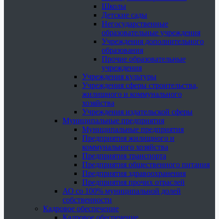
Школы
Детские сады
Негосударственные
образовательные учреждения
Учреждения дополнительного
образования
Прочие образовательные
учреждения
Учреждения культуры
Учреждения сферы строительства,
жилищного и коммунального
хозяйства
Учреждения издательской сферы
Муниципальные предприятия
Муниципальные предприятия
Предприятия жилищного и
коммунального хозяйства
Предприятия транспорта
Предприятия общественного питания
Предприятия здравоохранения
Предприятия прочих отраслей
АО со 100% муниципальной долей
собственности
Кадровое обеспечение
Кадровое обеспечение