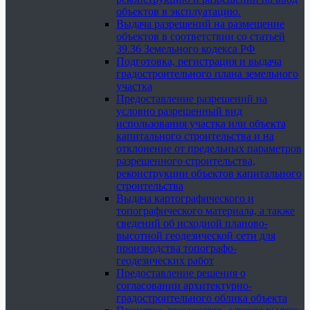
объектов в эксплуатацию.
Выдача разрешений на размещение
объектов в соответствии со статьей
39.36 Земельного кодекса РФ
Подготовка, регистрация и выдача
градостроительного плана земельного
участка
Предоставление разрешений на
условно разрешенный вид
использования участка или объекта
капитального строительства и на
отклонение от предельных параметров
разрешенного строительства,
реконструкции объектов капитального
строительства
Выдача картографического и
топографического материала, а также
сведений об исходной планово-
высотной геодезической сети для
производства топографо-
геодезических работ
Предоставление решения о
согласовании архитектурно-
градостроительного облика объекта