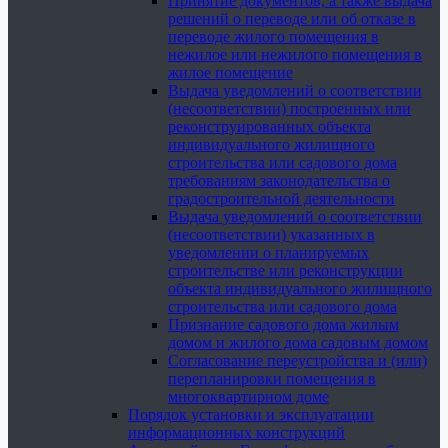
Принятие документов, а также выдача
решений о переводе или об отказе в
переводе жилого помещения в
нежилое или нежилого помещения в
жилое помещение
Выдача уведомлений о соответствии
(несоответствии) построенных или
реконструированных объекта
индивидуального жилищного
строительства или садового дома
требованиям законодательства о
градостроительной деятельности
Выдача уведомлений о соответствии
(несоответствии) указанных в
уведомлении о планируемых
строительстве или реконструкции
объекта индивидуального жилищного
строительства или садового дома
Признание садового дома жилым
домом и жилого дома садовым домом
Согласование переустройства и (или)
перепланировки помещения в
многоквартирном доме
Порядок установки и эксплуатации
информационных конструкций