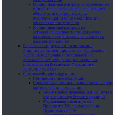
Муниципальный контроль за исполнением
единой теплоснабжающей организацией
обязательств по строительству,
реконструкции и (или) модернизации
объектов теплоснабжения
Муниципальный контроль на
автомобильном транспорте, городском
наземном электрическом транспорте и в
дорожном хозяйстве
Перечень находящихся в распоряжении
администрации муниципального образования
сведений, подлежащих представлению с
использованием координат (распоряжение
Правительства Российской Федерации от
09.02.2017 № 232-р)
Противодействие коррупции
Противодействие коррупции
Нормативные правовые и иные акты в сфере
противодействия коррупции
Нормативные правовые и иные акты в
сфере противодействия коррупции
Федеральные законы, указы
Президента РФ, постановления
Правительства РФ