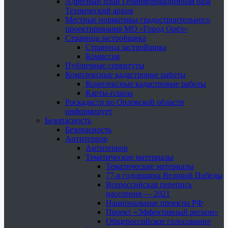
Адресный план Геоинформационная база
Технический архив
Местные нормативы градостроительного
проектирования МО «Город Орёл»
Страница застройщика
Страница застройщика
Комиссия
Публичные сервитуты
Комплексные кадастровые работы
Комплексные кадастровые работы
Карты-планы
Роскадастр по Орловской области
информирует
Безопасность
Безопасность
Антитеррор
Антитеррор
Тематические материалы
Тематические материалы
77-я годовщина Великой Победы
Всероссийская перепись
населения — 2021
Национальные проекты РФ
Проект «Эффективный регион»
Общероссийское голосование