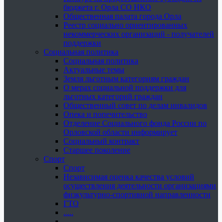
бюджета г. Орла СО НКО
Общественная палата города Орла
Реестр социально ориентированных
некоммерческих организаций - получателей
поддержки
Социальная политика
Социальная политика
Актуальные темы
Земля льготным категориям граждан
О мерах социальной поддержки для
льготных категорий граждан
Общественный совет по делам инвалидов
Опека и попечительство
Отделение Социального фонда России по
Орловской области информирует
Социальный контракт
Старшее поколение
Спорт
Спорт
Независимая оценка качества условий
осуществления деятельности организациями
физкультурно-спортивной направленности
ГТО
.....
......