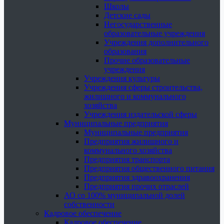
Школы
Детские сады
Негосударственные
образовательные учреждения
Учреждения дополнительного
образования
Прочие образовательные
учреждения
Учреждения культуры
Учреждения сферы строительства,
жилищного и коммунального
хозяйства
Учреждения издательской сферы
Муниципальные предприятия
Муниципальные предприятия
Предприятия жилищного и
коммунального хозяйства
Предприятия транспорта
Предприятия общественного питания
Предприятия здравоохранения
Предприятия прочих отраслей
АО со 100% муниципальной долей
собственности
Кадровое обеспечение
Кадровое обеспечение