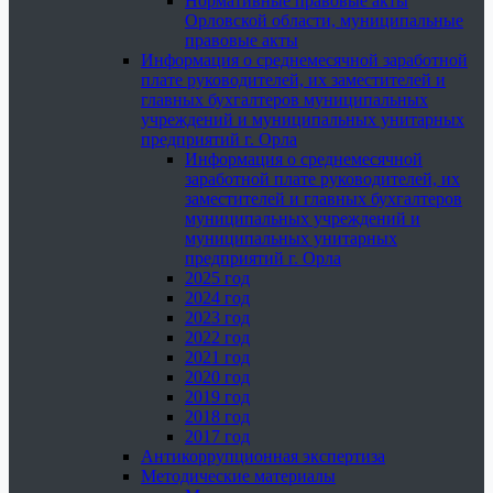
Нормативные правовые акты
Орловской области, муниципальные
правовые акты
Информация о среднемесячной заработной
плате руководителей, их заместителей и
главных бухгалтеров муниципальных
учреждений и муниципальных унитарных
предприятий г. Орла
Информация о среднемесячной
заработной плате руководителей, их
заместителей и главных бухгалтеров
муниципальных учреждений и
муниципальных унитарных
предприятий г. Орла
2025 год
2024 год
2023 год
2022 год
2021 год
2020 год
2019 год
2018 год
2017 год
Антикоррупционная экспертиза
Методические материалы