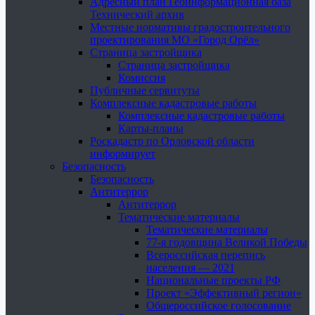
Адресный план Геоинформационная база
Технический архив
Местные нормативы градостроительного
проектирования МО «Город Орёл»
Страница застройщика
Страница застройщика
Комиссия
Публичные сервитуты
Комплексные кадастровые работы
Комплексные кадастровые работы
Карты-планы
Роскадастр по Орловской области
информирует
Безопасность
Безопасность
Антитеррор
Антитеррор
Тематические материалы
Тематические материалы
77-я годовщина Великой Победы
Всероссийская перепись
населения — 2021
Национальные проекты РФ
Проект «Эффективный регион»
Общероссийское голосование