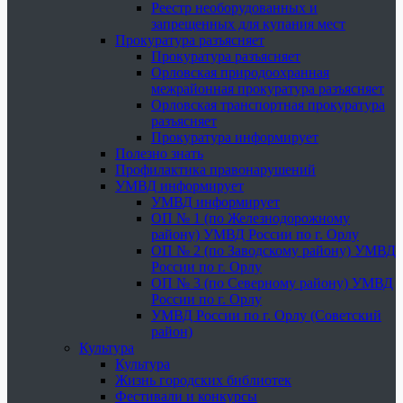
Реестр необорудованных и
запрещенных для купания мест
Прокуратура разъясняет
Прокуратура разъясняет
Орловская природоохранная
межрайонная прокуратура разъясняет
Орловская транспортная прокуратура
разъясняет
Прокуратура информирует
Полезно знать
Профилактика правонарушений
УМВД информирует
УМВД информирует
ОП № 1 (по Железнодорожному
району) УМВД России по г. Орлу
ОП № 2 (по Заводскому району) УМВД
России по г. Орлу
ОП № 3 (по Северному району) УМВД
России по г. Орлу
УМВД России по г. Орлу (Советский
район)
Культура
Культура
Жизнь городских библиотек
Фестивали и конкурсы