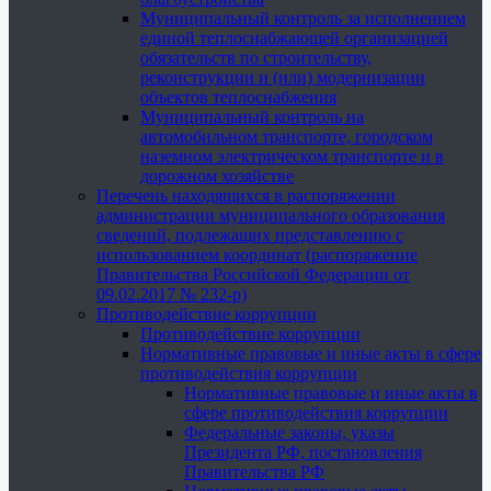
Муниципальный контроль за исполнением
единой теплоснабжающей организацией
обязательств по строительству,
реконструкции и (или) модернизации
объектов теплоснабжения
Муниципальный контроль на
автомобильном транспорте, городском
наземном электрическом транспорте и в
дорожном хозяйстве
Перечень находящихся в распоряжении
администрации муниципального образования
сведений, подлежащих представлению с
использованием координат (распоряжение
Правительства Российской Федерации от
09.02.2017 № 232-р)
Противодействие коррупции
Противодействие коррупции
Нормативные правовые и иные акты в сфере
противодействия коррупции
Нормативные правовые и иные акты в
сфере противодействия коррупции
Федеральные законы, указы
Президента РФ, постановления
Правительства РФ