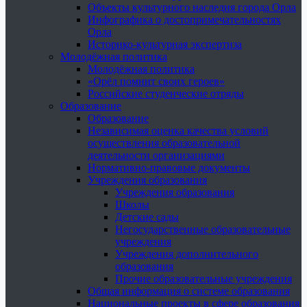
Объекты культурного наследия города Орла
Инфографика о достопримечательностях
Орла
Историко-культурная экспертиза
Молодёжная политика
Молодёжная политика
«Орёл помнит своих героев»
Российские студенческие отряды
Образование
Образование
Независимая оценка качества условий
осуществления образовательной
деятельности организациями
Нормативно-правовые документы
Учреждения образования
Учреждения образования
Школы
Детские сады
Негосударственные образовательные
учреждения
Учреждения дополнительного
образования
Прочие образовательные учреждения
Общая информация о системе образования
Национальные проекты в сфере образования