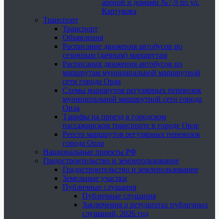
ареной и домами №7,9 по ул.
Картукова
Транспорт
Транспорт
Объявления
Расписание движения автобусов по
сезонным (дачным) маршрутам
Расписания движения автобусов по
маршрутам муниципальной маршрутной
сети города Орла
Схемы маршрутов регулярных перевозок
муниципальной маршрутной сети города
Орла
Тарифы на проезд в городском
пассажирском транспорте в городе Орле
Реестр маршрутов регулярных перевозок
города Орла
Национальные проекты РФ
Градостроительство и землепользование
Градостроительство и землепользование
Земельные участки
Публичные слушания
Публичные слушания
Заключения о результатах публичных
слушаний, 2026 год