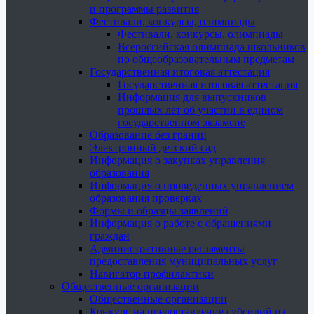
и программы развития
Фестивали, конкурсы, олимпиады
Фестивали, конкурсы, олимпиады
Всероссийская олимпиада школьников
по общеобразовательным предметам
Государственная итоговая аттестация
Государственная итоговая аттестация
Информация для выпускников
прошлых лет об участии в едином
государственном экзамене
Образование без границ
Электронный детский сад
Информация о закупках управления
образования
Информация о проведенных управлением
образования проверках
Формы и образцы заявлений
Информация о работе с обращениями
граждан
Административные регламенты
предоставления муниципальных услуг
Навигатор профилактики
Общественные организации
Общественные организации
Конкурс на предоставление субсидий из