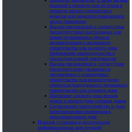
Принятие документов, а также выдача
решений о переводе или об отказе в
переводе жилого помещения в
нежилое или нежилого помещения в
жилое помещение
Выдача уведомлений о соответствии
(несоответствии) построенных или
реконструированных объекта
индивидуального жилищного
строительства или садового дома
требованиям законодательства о
градостроительной деятельности
Выдача уведомлений о соответствии
(несоответствии) указанных в
уведомлении о планируемых
строительстве или реконструкции
объекта индивидуального жилищного
строительства или садового дома
Признание садового дома жилым
домом и жилого дома садовым домом
Согласование переустройства и (или)
перепланировки помещения в
многоквартирном доме
Порядок установки и эксплуатации
информационных конструкций