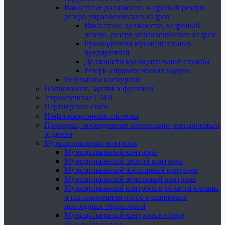
Вакантные должности, кадровый резерв,
резерв управленческих кадров
Вакантные должности, кадровый
резерв, резерв управленческих кадров
Руководители муниципальных
предприятий
Должности муниципальной службы
Резерв управленческих кадров
Результаты конкурсов
Полномочия, задачи и функции
Учрежденные СМИ
Партнерские связи
Информационные системы
Проверки, проведенные контрольно-ревизионным
отделом
Муниципальный контроль
Муниципальный контроль
Муниципальный лесной контроль
Муниципальный жилищный контроль
Муниципальный земельный контроль
Муниципальный контроль в области охраны
и использования особо охраняемых
природных территорий
Муниципальный контроль в сфере
благоустройства