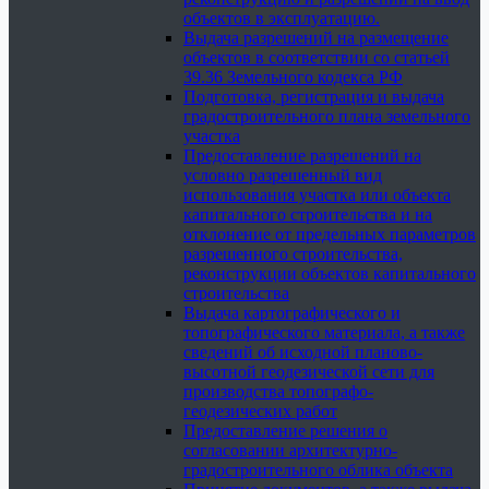
объектов в эксплуатацию.
Выдача разрешений на размещение
объектов в соответствии со статьей
39.36 Земельного кодекса РФ
Подготовка, регистрация и выдача
градостроительного плана земельного
участка
Предоставление разрешений на
условно разрешенный вид
использования участка или объекта
капитального строительства и на
отклонение от предельных параметров
разрешенного строительства,
реконструкции объектов капитального
строительства
Выдача картографического и
топографического материала, а также
сведений об исходной планово-
высотной геодезической сети для
производства топографо-
геодезических работ
Предоставление решения о
согласовании архитектурно-
градостроительного облика объекта