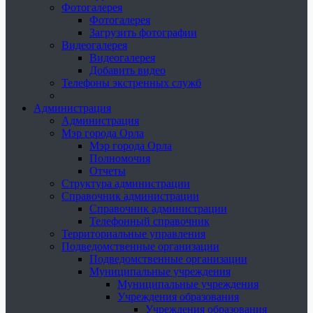
Фотогалерея
Фотогалерея
Загрузить фотографии
Видеогалерея
Видеогалерея
Добавить видео
Телефоны экстренных служб
Администрация
Администрация
Мэр города Орла
Мэр города Орла
Полномочия
Отчеты
Структура администрации
Справочник администрации
Справочник администрации
Телефонный справочник
Территориальные управления
Подведомственные организации
Подведомственные организации
Муниципальные учреждения
Муниципальные учреждения
Учреждения образования
Учреждения образования