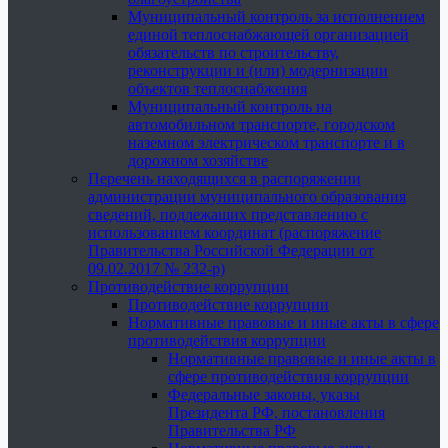
Муниципальный контроль за исполнением
единой теплоснабжающей организацией
обязательств по строительству,
реконструкции и (или) модернизации
объектов теплоснабжения
Муниципальный контроль на
автомобильном транспорте, городском
наземном электрическом транспорте и в
дорожном хозяйстве
Перечень находящихся в распоряжении
администрации муниципального образования
сведений, подлежащих представлению с
использованием координат (распоряжение
Правительства Российской Федерации от
09.02.2017 № 232-р)
Противодействие коррупции
Противодействие коррупции
Нормативные правовые и иные акты в сфере
противодействия коррупции
Нормативные правовые и иные акты в
сфере противодействия коррупции
Федеральные законы, указы
Президента РФ, постановления
Правительства РФ