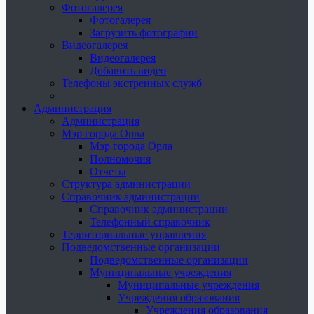
Фотогалерея
Фотогалерея
Загрузить фотографии
Видеогалерея
Видеогалерея
Добавить видео
Телефоны экстренных служб
Администрация
Администрация
Мэр города Орла
Мэр города Орла
Полномочия
Отчеты
Структура администрации
Справочник администрации
Справочник администрации
Телефонный справочник
Территориальные управления
Подведомственные организации
Подведомственные организации
Муниципальные учреждения
Муниципальные учреждения
Учреждения образования
Учреждения образования