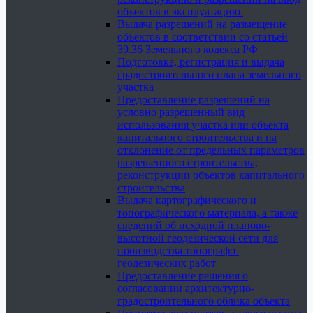
объектов в эксплуатацию.
Выдача разрешений на размещение
объектов в соответствии со статьей
39.36 Земельного кодекса РФ
Подготовка, регистрация и выдача
градостроительного плана земельного
участка
Предоставление разрешений на
условно разрешенный вид
использования участка или объекта
капитального строительства и на
отклонение от предельных параметров
разрешенного строительства,
реконструкции объектов капитального
строительства
Выдача картографического и
топографического материала, а также
сведений об исходной планово-
высотной геодезической сети для
производства топографо-
геодезических работ
Предоставление решения о
согласовании архитектурно-
градостроительного облика объекта