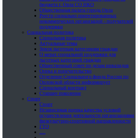
бюджета г. Орла СО НКО
Общественная палата города Орла
Реестр социально ориентированных
некоммерческих организаций - получателей
поддержки
Социальная политика
Социальная политика
Актуальные темы
Земля льготным категориям граждан
О мерах социальной поддержки для
льготных категорий граждан
Общественный совет по делам инвалидов
Опека и попечительство
Отделение Социального фонда России по
Орловской области информирует
Социальный контракт
Старшее поколение
Спорт
Спорт
Независимая оценка качества условий
осуществления деятельности организациями
физкультурно-спортивной направленности
ГТО
.....
......