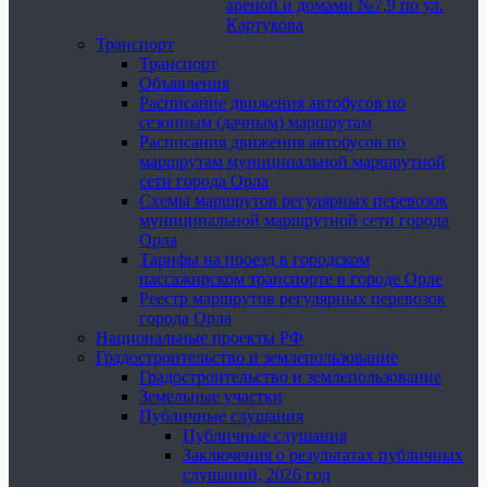
ареной и домами №7,9 по ул.
Картукова
Транспорт
Транспорт
Объявления
Расписание движения автобусов по
сезонным (дачным) маршрутам
Расписания движения автобусов по
маршрутам муниципальной маршрутной
сети города Орла
Схемы маршрутов регулярных перевозок
муниципальной маршрутной сети города
Орла
Тарифы на проезд в городском
пассажирском транспорте в городе Орле
Реестр маршрутов регулярных перевозок
города Орла
Национальные проекты РФ
Градостроительство и землепользование
Градостроительство и землепользование
Земельные участки
Публичные слушания
Публичные слушания
Заключения о результатах публичных
слушаний, 2026 год