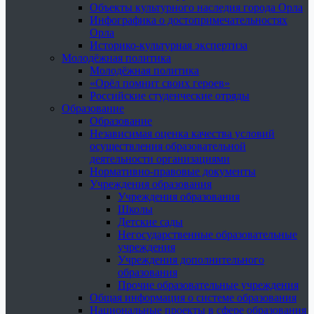
Объекты культурного наследия города Орла
Инфографика о достопримечательностях
Орла
Историко-культурная экспертиза
Молодёжная политика
Молодёжная политика
«Орёл помнит своих героев»
Российские студенческие отряды
Образование
Образование
Независимая оценка качества условий
осуществления образовательной
деятельности организациями
Нормативно-правовые документы
Учреждения образования
Учреждения образования
Школы
Детские сады
Негосударственные образовательные
учреждения
Учреждения дополнительного
образования
Прочие образовательные учреждения
Общая информация о системе образования
Национальные проекты в сфере образования