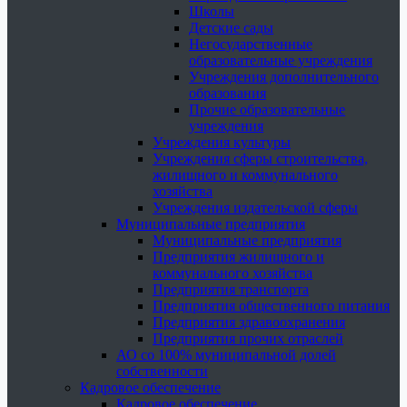
Школы
Детские сады
Негосударственные
образовательные учреждения
Учреждения дополнительного
образования
Прочие образовательные
учреждения
Учреждения культуры
Учреждения сферы строительства,
жилищного и коммунального
хозяйства
Учреждения издательской сферы
Муниципальные предприятия
Муниципальные предприятия
Предприятия жилищного и
коммунального хозяйства
Предприятия транспорта
Предприятия общественного питания
Предприятия здравоохранения
Предприятия прочих отраслей
АО со 100% муниципальной долей
собственности
Кадровое обеспечение
Кадровое обеспечение