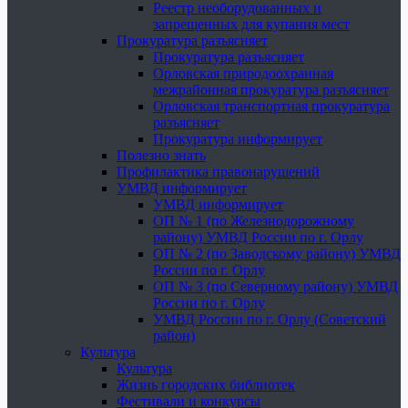
Реестр необорудованных и
запрещенных для купания мест
Прокуратура разъясняет
Прокуратура разъясняет
Орловская природоохранная
межрайонная прокуратура разъясняет
Орловская транспортная прокуратура
разъясняет
Прокуратура информирует
Полезно знать
Профилактика правонарушений
УМВД информирует
УМВД информирует
ОП № 1 (по Железнодорожному
району) УМВД России по г. Орлу
ОП № 2 (по Заводскому району) УМВД
России по г. Орлу
ОП № 3 (по Северному району) УМВД
России по г. Орлу
УМВД России по г. Орлу (Советский
район)
Культура
Культура
Жизнь городских библиотек
Фестивали и конкурсы