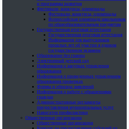
и программы развития
Фестивали, конкурсы, олимпиады
Фестивали, конкурсы, олимпиады
Всероссийская олимпиада школьников
по общеобразовательным предметам
Государственная итоговая аттестация
Государственная итоговая аттестация
Информация для выпускников
прошлых лет об участии в едином
государственном экзамене
Образование без границ
Электронный детский сад
Информация о закупках управления
образования
Информация о проведенных управлением
образования проверках
Формы и образцы заявлений
Информация о работе с обращениями
граждан
Административные регламенты
предоставления муниципальных услуг
Навигатор профилактики
Общественные организации
Общественные организации
Конкурс на предоставление субсидий из