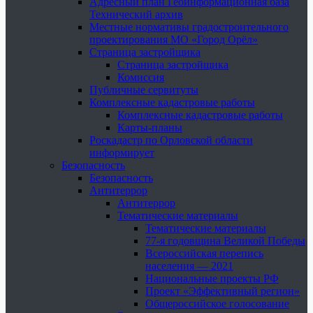
Адресный план Геоинформационная база
Технический архив
Местные нормативы градостроительного
проектирования МО «Город Орёл»
Страница застройщика
Страница застройщика
Комиссия
Публичные сервитуты
Комплексные кадастровые работы
Комплексные кадастровые работы
Карты-планы
Роскадастр по Орловской области
информирует
Безопасность
Безопасность
Антитеррор
Антитеррор
Тематические материалы
Тематические материалы
77-я годовщина Великой Победы
Всероссийская перепись
населения — 2021
Национальные проекты РФ
Проект «Эффективный регион»
Общероссийское голосование