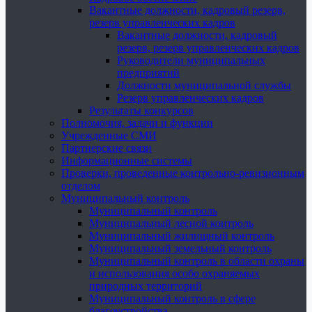
Вакантные должности, кадровый резерв,
резерв управленческих кадров
Вакантные должности, кадровый
резерв, резерв управленческих кадров
Руководители муниципальных
предприятий
Должности муниципальной службы
Резерв управленческих кадров
Результаты конкурсов
Полномочия, задачи и функции
Учрежденные СМИ
Партнерские связи
Информационные системы
Проверки, проведенные контрольно-ревизионным
отделом
Муниципальный контроль
Муниципальный контроль
Муниципальный лесной контроль
Муниципальный жилищный контроль
Муниципальный земельный контроль
Муниципальный контроль в области охраны
и использования особо охраняемых
природных территорий
Муниципальный контроль в сфере
благоустройства