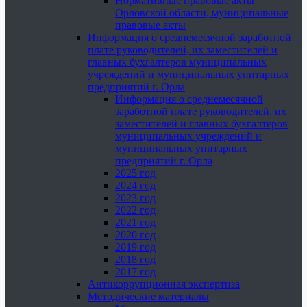
Нормативные правовые акты
Орловской области, муниципальные
правовые акты
Информация о среднемесячной заработной
плате руководителей, их заместителей и
главных бухгалтеров муниципальных
учреждений и муниципальных унитарных
предприятий г. Орла
Информация о среднемесячной
заработной плате руководителей, их
заместителей и главных бухгалтеров
муниципальных учреждений и
муниципальных унитарных
предприятий г. Орла
2025 год
2024 год
2023 год
2022 год
2021 год
2020 год
2019 год
2018 год
2017 год
Антикоррупционная экспертиза
Методические материалы