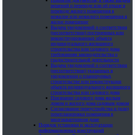
Принятие документов, а также выдача
решений о переводе или об отказе в
переводе жилого помещения в
нежилое или нежилого помещения в
жилое помещение
Выдача уведомлений о соответствии
(несоответствии) построенных или
реконструированных объекта
индивидуального жилищного
строительства или садового дома
требованиям законодательства о
градостроительной деятельности
Выдача уведомлений о соответствии
(несоответствии) указанных в
уведомлении о планируемых
строительстве или реконструкции
объекта индивидуального жилищного
строительства или садового дома
Признание садового дома жилым
домом и жилого дома садовым домом
Согласование переустройства и (или)
перепланировки помещения в
многоквартирном доме
Порядок установки и эксплуатации
информационных конструкций