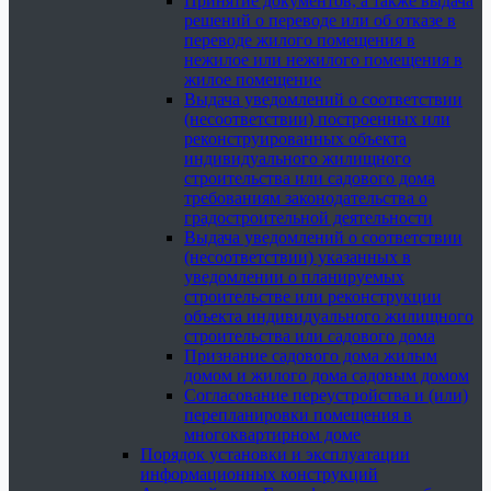
Принятие документов, а также выдача
решений о переводе или об отказе в
переводе жилого помещения в
нежилое или нежилого помещения в
жилое помещение
Выдача уведомлений о соответствии
(несоответствии) построенных или
реконструированных объекта
индивидуального жилищного
строительства или садового дома
требованиям законодательства о
градостроительной деятельности
Выдача уведомлений о соответствии
(несоответствии) указанных в
уведомлении о планируемых
строительстве или реконструкции
объекта индивидуального жилищного
строительства или садового дома
Признание садового дома жилым
домом и жилого дома садовым домом
Согласование переустройства и (или)
перепланировки помещения в
многоквартирном доме
Порядок установки и эксплуатации
информационных конструкций