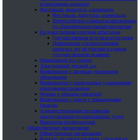
и программы развития
Фестивали, конкурсы, олимпиады
Фестивали, конкурсы, олимпиады
Всероссийская олимпиада школьников
по общеобразовательным предметам
Государственная итоговая аттестация
Государственная итоговая аттестация
Информация для выпускников
прошлых лет об участии в едином
государственном экзамене
Образование без границ
Электронный детский сад
Информация о закупках управления
образования
Информация о проведенных управлением
образования проверках
Формы и образцы заявлений
Информация о работе с обращениями
граждан
Административные регламенты
предоставления муниципальных услуг
Навигатор профилактики
Общественные организации
Общественные организации
Конкурс на предоставление субсидий из