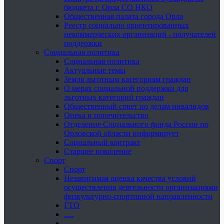
бюджета г. Орла СО НКО
Общественная палата города Орла
Реестр социально ориентированных
некоммерческих организаций - получателей
поддержки
Социальная политика
Социальная политика
Актуальные темы
Земля льготным категориям граждан
О мерах социальной поддержки для
льготных категорий граждан
Общественный совет по делам инвалидов
Опека и попечительство
Отделение Социального фонда России по
Орловской области информирует
Социальный контракт
Старшее поколение
Спорт
Спорт
Независимая оценка качества условий
осуществления деятельности организациями
физкультурно-спортивной направленности
ГТО
.....
......