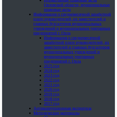
Нормативные правовые акты
Орловской области, муниципальные
правовые акты
Информация о среднемесячной заработной
плате руководителей, их заместителей и
главных бухгалтеров муниципальных
учреждений и муниципальных унитарных
предприятий г. Орла
Информация о среднемесячной
заработной плате руководителей, их
заместителей и главных бухгалтеров
муниципальных учреждений и
муниципальных унитарных
предприятий г. Орла
2025 год
2024 год
2023 год
2022 год
2021 год
2020 год
2019 год
2018 год
2017 год
Антикоррупционная экспертиза
Методические материалы