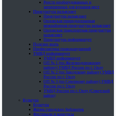
Реестр необорудованных и
запрещенных для купания мест
Прокуратура разъясняет
Прокуратура разъясняет
Орловская природоохранная
межрайонная прокуратура разъясняет
Орловская транспортная прокуратура
разъясняет
Прокуратура информирует
Полезно знать
Профилактика правонарушений
УМВД информирует
УМВД информирует
ОП № 1 (по Железнодорожному
району) УМВД России по г. Орлу
ОП № 2 (по Заводскому району) УМВД
России по г. Орлу
ОП № 3 (по Северному району) УМВД
России по г. Орлу
УМВД России по г. Орлу (Советский
район)
Культура
Культура
Жизнь городских библиотек
Фестивали и конкурсы