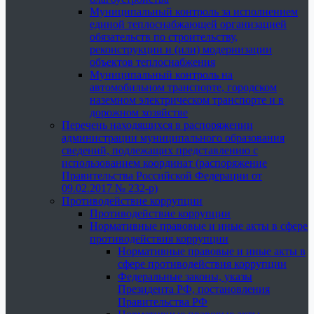
Муниципальный контроль за исполнением
единой теплоснабжающей организацией
обязательств по строительству,
реконструкции и (или) модернизации
объектов теплоснабжения
Муниципальный контроль на
автомобильном транспорте, городском
наземном электрическом транспорте и в
дорожном хозяйстве
Перечень находящихся в распоряжении
администрации муниципального образования
сведений, подлежащих представлению с
использованием координат (распоряжение
Правительства Российской Федерации от
09.02.2017 № 232-р)
Противодействие коррупции
Противодействие коррупции
Нормативные правовые и иные акты в сфере
противодействия коррупции
Нормативные правовые и иные акты в
сфере противодействия коррупции
Федеральные законы, указы
Президента РФ, постановления
Правительства РФ