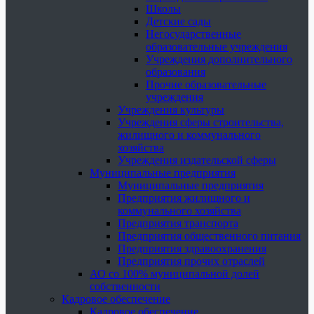
Школы
Детские сады
Негосударственные
образовательные учреждения
Учреждения дополнительного
образования
Прочие образовательные
учреждения
Учреждения культуры
Учреждения сферы строительства,
жилищного и коммунального
хозяйства
Учреждения издательской сферы
Муниципальные предприятия
Муниципальные предприятия
Предприятия жилищного и
коммунального хозяйства
Предприятия транспорта
Предприятия общественного питания
Предприятия здравоохранения
Предприятия прочих отраслей
АО со 100% муниципальной долей
собственности
Кадровое обеспечение
Кадровое обеспечение