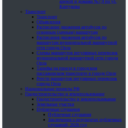
ареной и домами №7,9 по ул.
Картукова
Транспорт
Транспорт
Объявления
Расписание движения автобусов по
сезонным (дачным) маршрутам
Расписания движения автобусов по
маршрутам муниципальной маршрутной
сети города Орла
Схемы маршрутов регулярных перевозок
муниципальной маршрутной сети города
Орла
Тарифы на проезд в городском
пассажирском транспорте в городе Орле
Реестр маршрутов регулярных перевозок
города Орла
Национальные проекты РФ
Градостроительство и землепользование
Градостроительство и землепользование
Земельные участки
Публичные слушания
Публичные слушания
Заключения о результатах публичных
слушаний, 2026 год