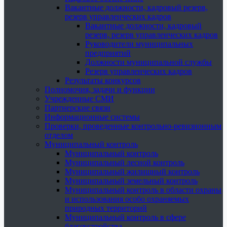
Вакантные должности, кадровый резерв,
резерв управленческих кадров
Вакантные должности, кадровый
резерв, резерв управленческих кадров
Руководители муниципальных
предприятий
Должности муниципальной службы
Резерв управленческих кадров
Результаты конкурсов
Полномочия, задачи и функции
Учрежденные СМИ
Партнерские связи
Информационные системы
Проверки, проведенные контрольно-ревизионным
отделом
Муниципальный контроль
Муниципальный контроль
Муниципальный лесной контроль
Муниципальный жилищный контроль
Муниципальный земельный контроль
Муниципальный контроль в области охраны
и использования особо охраняемых
природных территорий
Муниципальный контроль в сфере
благоустройства