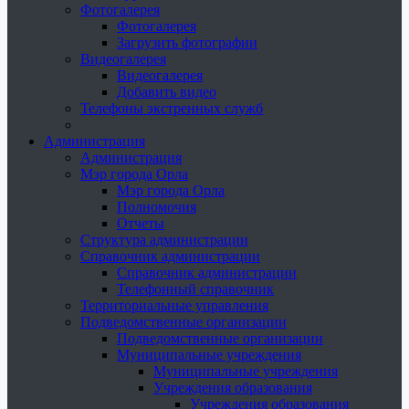
Фотогалерея
Фотогалерея
Загрузить фотографии
Видеогалерея
Видеогалерея
Добавить видео
Телефоны экстренных служб
Администрация
Администрация
Мэр города Орла
Мэр города Орла
Полномочия
Отчеты
Структура администрации
Справочник администрации
Справочник администрации
Телефонный справочник
Территориальные управления
Подведомственные организации
Подведомственные организации
Муниципальные учреждения
Муниципальные учреждения
Учреждения образования
Учреждения образования