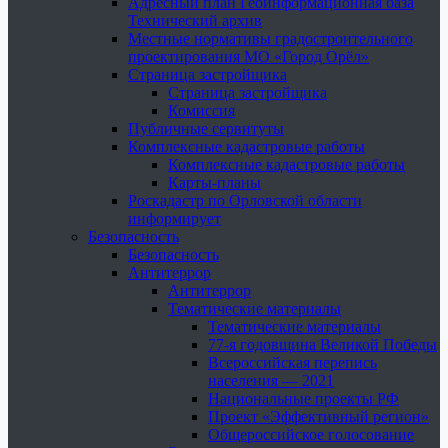
Адресный план Геоинформационная база
Технический архив
Местные нормативы градостроительного
проектирования МО «Город Орёл»
Страница застройщика
Страница застройщика
Комиссия
Публичные сервитуты
Комплексные кадастровые работы
Комплексные кадастровые работы
Карты-планы
Роскадастр по Орловской области
информирует
Безопасность
Безопасность
Антитеррор
Антитеррор
Тематические материалы
Тематические материалы
77-я годовщина Великой Победы
Всероссийская перепись
населения — 2021
Национальные проекты РФ
Проект «Эффективный регион»
Общероссийское голосование