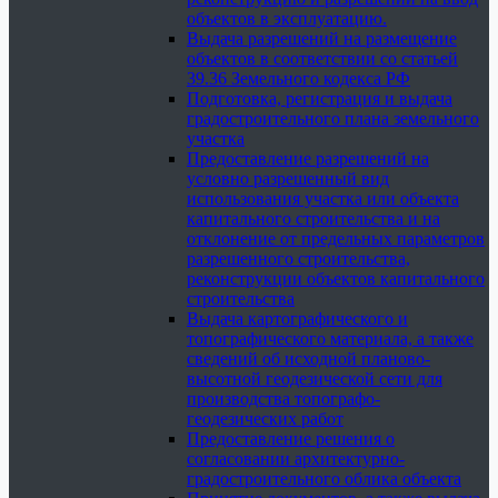
объектов в эксплуатацию.
Выдача разрешений на размещение
объектов в соответствии со статьей
39.36 Земельного кодекса РФ
Подготовка, регистрация и выдача
градостроительного плана земельного
участка
Предоставление разрешений на
условно разрешенный вид
использования участка или объекта
капитального строительства и на
отклонение от предельных параметров
разрешенного строительства,
реконструкции объектов капитального
строительства
Выдача картографического и
топографического материала, а также
сведений об исходной планово-
высотной геодезической сети для
производства топографо-
геодезических работ
Предоставление решения о
согласовании архитектурно-
градостроительного облика объекта