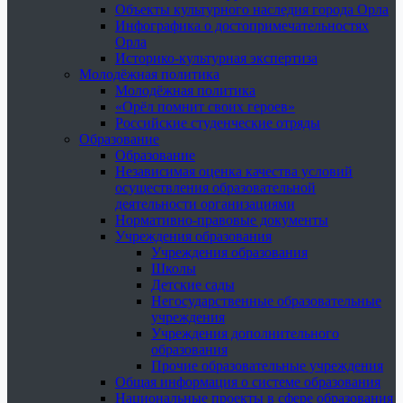
Объекты культурного наследия города Орла
Инфографика о достопримечательностях
Орла
Историко-культурная экспертиза
Молодёжная политика
Молодёжная политика
«Орёл помнит своих героев»
Российские студенческие отряды
Образование
Образование
Независимая оценка качества условий
осуществления образовательной
деятельности организациями
Нормативно-правовые документы
Учреждения образования
Учреждения образования
Школы
Детские сады
Негосударственные образовательные
учреждения
Учреждения дополнительного
образования
Прочие образовательные учреждения
Общая информация о системе образования
Национальные проекты в сфере образования