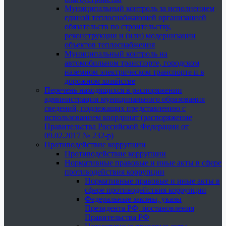
Муниципальный контроль за исполнением
единой теплоснабжающей организацией
обязательств по строительству,
реконструкции и (или) модернизации
объектов теплоснабжения
Муниципальный контроль на
автомобильном транспорте, городском
наземном электрическом транспорте и в
дорожном хозяйстве
Перечень находящихся в распоряжении
администрации муниципального образования
сведений, подлежащих представлению с
использованием координат (распоряжение
Правительства Российской Федерации от
09.02.2017 № 232-р)
Противодействие коррупции
Противодействие коррупции
Нормативные правовые и иные акты в сфере
противодействия коррупции
Нормативные правовые и иные акты в
сфере противодействия коррупции
Федеральные законы, указы
Президента РФ, постановления
Правительства РФ