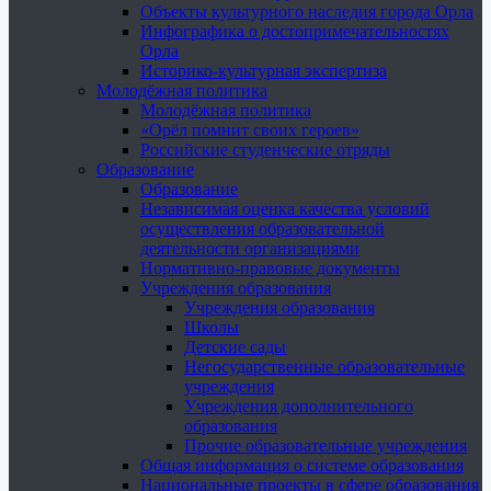
Объекты культурного наследия города Орла
Инфографика о достопримечательностях
Орла
Историко-культурная экспертиза
Молодёжная политика
Молодёжная политика
«Орёл помнит своих героев»
Российские студенческие отряды
Образование
Образование
Независимая оценка качества условий
осуществления образовательной
деятельности организациями
Нормативно-правовые документы
Учреждения образования
Учреждения образования
Школы
Детские сады
Негосударственные образовательные
учреждения
Учреждения дополнительного
образования
Прочие образовательные учреждения
Общая информация о системе образования
Национальные проекты в сфере образования