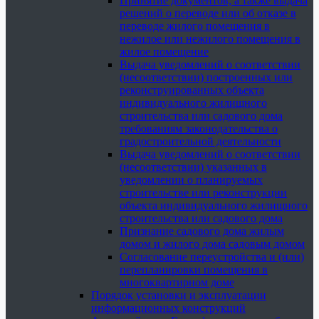
Принятие документов, а также выдача
решений о переводе или об отказе в
переводе жилого помещения в
нежилое или нежилого помещения в
жилое помещение
Выдача уведомлений о соответствии
(несоответствии) построенных или
реконструированных объекта
индивидуального жилищного
строительства или садового дома
требованиям законодательства о
градостроительной деятельности
Выдача уведомлений о соответствии
(несоответствии) указанных в
уведомлении о планируемых
строительстве или реконструкции
объекта индивидуального жилищного
строительства или садового дома
Признание садового дома жилым
домом и жилого дома садовым домом
Согласование переустройства и (или)
перепланировки помещения в
многоквартирном доме
Порядок установки и эксплуатации
информационных конструкций