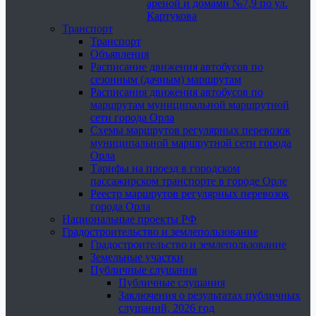
ареной и домами №7,9 по ул.
Картукова
Транспорт
Транспорт
Объявления
Расписание движения автобусов по
сезонным (дачным) маршрутам
Расписания движения автобусов по
маршрутам муниципальной маршрутной
сети города Орла
Схемы маршрутов регулярных перевозок
муниципальной маршрутной сети города
Орла
Тарифы на проезд в городском
пассажирском транспорте в городе Орле
Реестр маршрутов регулярных перевозок
города Орла
Национальные проекты РФ
Градостроительство и землепользование
Градостроительство и землепользование
Земельные участки
Публичные слушания
Публичные слушания
Заключения о результатах публичных
слушаний, 2026 год