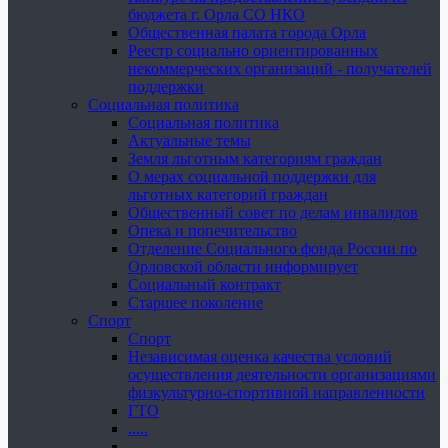
бюджета г. Орла СО НКО
Общественная палата города Орла
Реестр социально ориентированных
некоммерческих организаций - получателей
поддержки
Социальная политика
Социальная политика
Актуальные темы
Земля льготным категориям граждан
О мерах социальной поддержки для
льготных категорий граждан
Общественный совет по делам инвалидов
Опека и попечительство
Отделение Социального фонда России по
Орловской области информирует
Социальный контракт
Старшее поколение
Спорт
Спорт
Независимая оценка качества условий
осуществления деятельности организациями
физкультурно-спортивной направленности
ГТО
.....
......