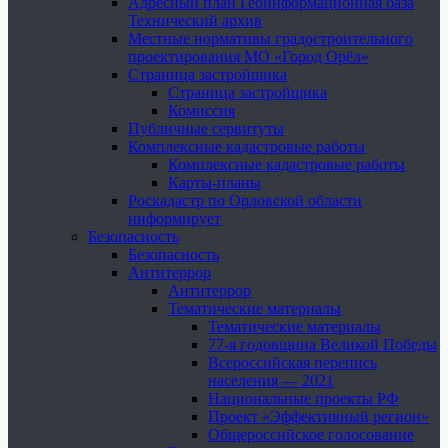
Адресный план Геоинформационная база
Технический архив
Местные нормативы градостроительного
проектирования МО «Город Орёл»
Страница застройщика
Страница застройщика
Комиссия
Публичные сервитуты
Комплексные кадастровые работы
Комплексные кадастровые работы
Карты-планы
Роскадастр по Орловской области
информирует
Безопасность
Безопасность
Антитеррор
Антитеррор
Тематические материалы
Тематические материалы
77-я годовщина Великой Победы
Всероссийская перепись
населения — 2021
Национальные проекты РФ
Проект «Эффективный регион»
Общероссийское голосование