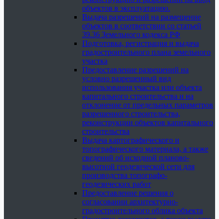
объектов в эксплуатацию.
Выдача разрешений на размещение
объектов в соответствии со статьей
39.36 Земельного кодекса РФ
Подготовка, регистрация и выдача
градостроительного плана земельного
участка
Предоставление разрешений на
условно разрешенный вид
использования участка или объекта
капитального строительства и на
отклонение от предельных параметров
разрешенного строительства,
реконструкции объектов капитального
строительства
Выдача картографического и
топографического материала, а также
сведений об исходной планово-
высотной геодезической сети для
производства топографо-
геодезических работ
Предоставление решения о
согласовании архитектурно-
градостроительного облика объекта