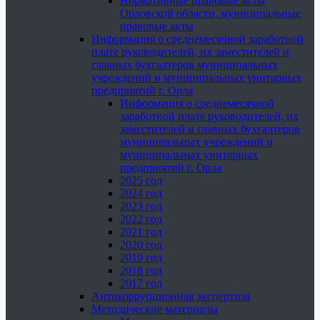
Нормативные правовые акты
Орловской области, муниципальные
правовые акты
Информация о среднемесячной заработной
плате руководителей, их заместителей и
главных бухгалтеров муниципальных
учреждений и муниципальных унитарных
предприятий г. Орла
Информация о среднемесячной
заработной плате руководителей, их
заместителей и главных бухгалтеров
муниципальных учреждений и
муниципальных унитарных
предприятий г. Орла
2025 год
2024 год
2023 год
2022 год
2021 год
2020 год
2019 год
2018 год
2017 год
Антикоррупционная экспертиза
Методические материалы