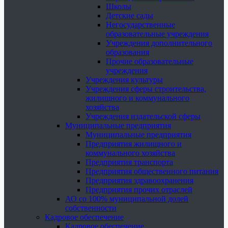
Школы
Детские сады
Негосударственные
образовательные учреждения
Учреждения дополнительного
образования
Прочие образовательные
учреждения
Учреждения культуры
Учреждения сферы строительства,
жилищного и коммунального
хозяйства
Учреждения издательской сферы
Муниципальные предприятия
Муниципальные предприятия
Предприятия жилищного и
коммунального хозяйства
Предприятия транспорта
Предприятия общественного питания
Предприятия здравоохранения
Предприятия прочих отраслей
АО со 100% муниципальной долей
собственности
Кадровое обеспечение
Кадровое обеспечение