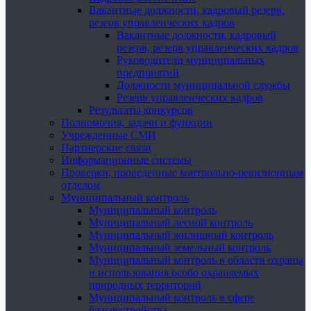
Вакантные должности, кадровый резерв,
резерв управленческих кадров
Вакантные должности, кадровый
резерв, резерв управленческих кадров
Руководители муниципальных
предприятий
Должности муниципальной службы
Резерв управленческих кадров
Результаты конкурсов
Полномочия, задачи и функции
Учрежденные СМИ
Партнерские связи
Информационные системы
Проверки, проведенные контрольно-ревизионным
отделом
Муниципальный контроль
Муниципальный контроль
Муниципальный лесной контроль
Муниципальный жилищный контроль
Муниципальный земельный контроль
Муниципальный контроль в области охраны
и использования особо охраняемых
природных территорий
Муниципальный контроль в сфере
благоустройства