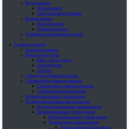
Фотогалерея
Фотогалерея
Загрузить фотографии
Видеогалерея
Видеогалерея
Добавить видео
Телефоны экстренных служб
Администрация
Администрация
Мэр города Орла
Мэр города Орла
Полномочия
Отчеты
Структура администрации
Справочник администрации
Справочник администрации
Телефонный справочник
Территориальные управления
Подведомственные организации
Подведомственные организации
Муниципальные учреждения
Муниципальные учреждения
Учреждения образования
Учреждения образования