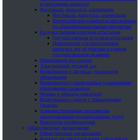
и программы развития
Фестивали, конкурсы, олимпиады
Фестивали, конкурсы, олимпиады
Всероссийская олимпиада школьников
по общеобразовательным предметам
Государственная итоговая аттестация
Государственная итоговая аттестация
Информация для выпускников
прошлых лет об участии в едином
государственном экзамене
Образование без границ
Электронный детский сад
Информация о закупках управления
образования
Информация о проведенных управлением
образования проверках
Формы и образцы заявлений
Информация о работе с обращениями
граждан
Административные регламенты
предоставления муниципальных услуг
Навигатор профилактики
Общественные организации
Общественные организации
Конкурс на предоставление субсидий из