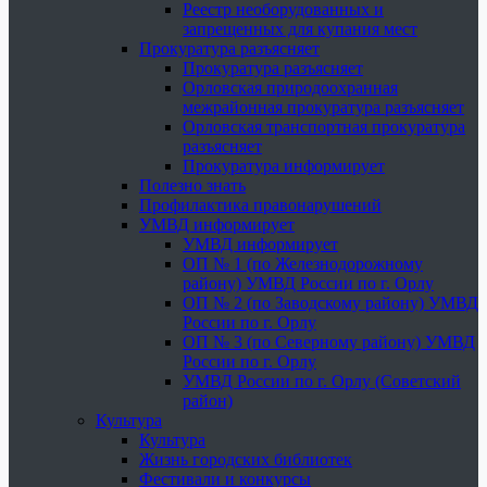
Реестр необорудованных и
запрещенных для купания мест
Прокуратура разъясняет
Прокуратура разъясняет
Орловская природоохранная
межрайонная прокуратура разъясняет
Орловская транспортная прокуратура
разъясняет
Прокуратура информирует
Полезно знать
Профилактика правонарушений
УМВД информирует
УМВД информирует
ОП № 1 (по Железнодорожному
району) УМВД России по г. Орлу
ОП № 2 (по Заводскому району) УМВД
России по г. Орлу
ОП № 3 (по Северному району) УМВД
России по г. Орлу
УМВД России по г. Орлу (Советский
район)
Культура
Культура
Жизнь городских библиотек
Фестивали и конкурсы