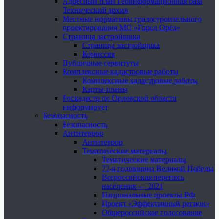
Адресный план Геоинформационная база
Технический архив
Местные нормативы градостроительного
проектирования МО «Город Орёл»
Страница застройщика
Страница застройщика
Комиссия
Публичные сервитуты
Комплексные кадастровые работы
Комплексные кадастровые работы
Карты-планы
Роскадастр по Орловской области
информирует
Безопасность
Безопасность
Антитеррор
Антитеррор
Тематические материалы
Тематические материалы
77-я годовщина Великой Победы
Всероссийская перепись
населения — 2021
Национальные проекты РФ
Проект «Эффективный регион»
Общероссийское голосование