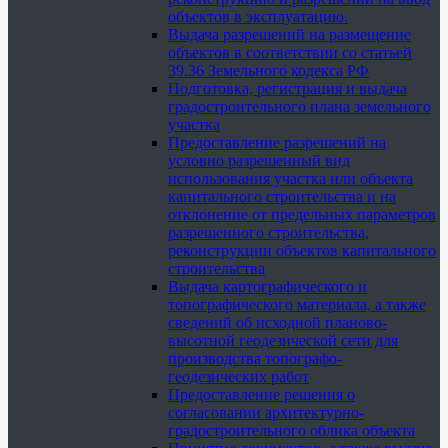
объектов в эксплуатацию.
Выдача разрешений на размещение
объектов в соответствии со статьей
39.36 Земельного кодекса РФ
Подготовка, регистрация и выдача
градостроительного плана земельного
участка
Предоставление разрешений на
условно разрешенный вид
использования участка или объекта
капитального строительства и на
отклонение от предельных параметров
разрешенного строительства,
реконструкции объектов капитального
строительства
Выдача картографического и
топографического материала, а также
сведений об исходной планово-
высотной геодезической сети для
производства топографо-
геодезических работ
Предоставление решения о
согласовании архитектурно-
градостроительного облика объекта