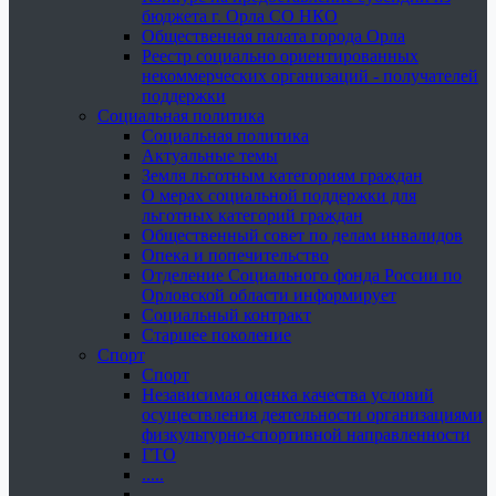
бюджета г. Орла СО НКО
Общественная палата города Орла
Реестр социально ориентированных
некоммерческих организаций - получателей
поддержки
Социальная политика
Социальная политика
Актуальные темы
Земля льготным категориям граждан
О мерах социальной поддержки для
льготных категорий граждан
Общественный совет по делам инвалидов
Опека и попечительство
Отделение Социального фонда России по
Орловской области информирует
Социальный контракт
Старшее поколение
Спорт
Спорт
Независимая оценка качества условий
осуществления деятельности организациями
физкультурно-спортивной направленности
ГТО
.....
......