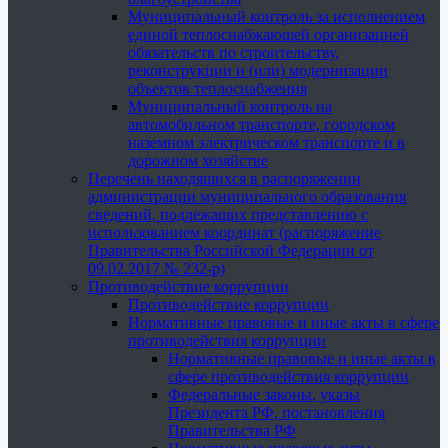
Муниципальный контроль за исполнением
единой теплоснабжающей организацией
обязательств по строительству,
реконструкции и (или) модернизации
объектов теплоснабжения
Муниципальный контроль на
автомобильном транспорте, городском
наземном электрическом транспорте и в
дорожном хозяйстве
Перечень находящихся в распоряжении
администрации муниципального образования
сведений, подлежащих представлению с
использованием координат (распоряжение
Правительства Российской Федерации от
09.02.2017 № 232-р)
Противодействие коррупции
Противодействие коррупции
Нормативные правовые и иные акты в сфере
противодействия коррупции
Нормативные правовые и иные акты в
сфере противодействия коррупции
Федеральные законы, указы
Президента РФ, постановления
Правительства РФ