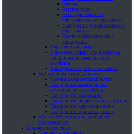
Школы
Детские сады
Негосударственные
образовательные учреждения
Учреждения дополнительного
образования
Прочие образовательные
учреждения
Учреждения культуры
Учреждения сферы строительства,
жилищного и коммунального
хозяйства
Учреждения издательской сферы
Муниципальные предприятия
Муниципальные предприятия
Предприятия жилищного и
коммунального хозяйства
Предприятия транспорта
Предприятия общественного питания
Предприятия здравоохранения
Предприятия прочих отраслей
АО со 100% муниципальной долей
собственности
Кадровое обеспечение
Кадровое обеспечение