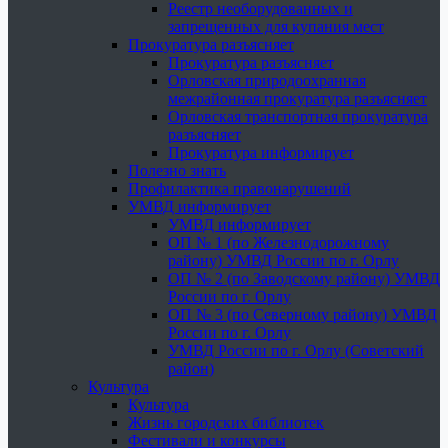
Реестр необорудованных и
запрещенных для купания мест
Прокуратура разъясняет
Прокуратура разъясняет
Орловская природоохранная
межрайонная прокуратура разъясняет
Орловская транспортная прокуратура
разъясняет
Прокуратура информирует
Полезно знать
Профилактика правонарушений
УМВД информирует
УМВД информирует
ОП № 1 (по Железнодорожному
району) УМВД России по г. Орлу
ОП № 2 (по Заводскому району) УМВД
России по г. Орлу
ОП № 3 (по Северному району) УМВД
России по г. Орлу
УМВД России по г. Орлу (Советский
район)
Культура
Культура
Жизнь городских библиотек
Фестивали и конкурсы