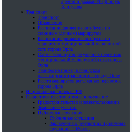
ареной и домами №7,9 по ул.
Картукова
Транспорт
Транспорт
Объявления
Расписание движения автобусов по
сезонным (дачным) маршрутам
Расписания движения автобусов по
маршрутам муниципальной маршрутной
сети города Орла
Схемы маршрутов регулярных перевозок
муниципальной маршрутной сети города
Орла
Тарифы на проезд в городском
пассажирском транспорте в городе Орле
Реестр маршрутов регулярных перевозок
города Орла
Национальные проекты РФ
Градостроительство и землепользование
Градостроительство и землепользование
Земельные участки
Публичные слушания
Публичные слушания
Заключения о результатах публичных
слушаний, 2026 год