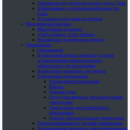
Объекты культурного наследия города Орла
Инфографика о достопримечательностях
Орла
Историко-культурная экспертиза
Молодёжная политика
Молодёжная политика
«Орёл помнит своих героев»
Российские студенческие отряды
Образование
Образование
Независимая оценка качества условий
осуществления образовательной
деятельности организациями
Нормативно-правовые документы
Учреждения образования
Учреждения образования
Школы
Детские сады
Негосударственные образовательные
учреждения
Учреждения дополнительного
образования
Прочие образовательные учреждения
Общая информация о системе образования
Национальные проекты в сфере образования