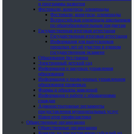
и программы развития
Фестивали, конкурсы, олимпиады
Фестивали, конкурсы, олимпиады
Всероссийская олимпиада школьников
по общеобразовательным предметам
Государственная итоговая аттестация
Государственная итоговая аттестация
Информация для выпускников
прошлых лет об участии в едином
государственном экзамене
Образование без границ
Электронный детский сад
Информация о закупках управления
образования
Информация о проведенных управлением
образования проверках
Формы и образцы заявлений
Информация о работе с обращениями
граждан
Административные регламенты
предоставления муниципальных услуг
Навигатор профилактики
Общественные организации
Общественные организации
Конкурс на предоставление субсидий из