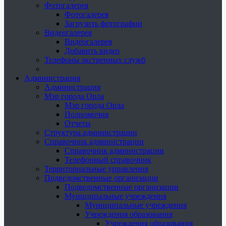
Фотогалерея
Фотогалерея
Загрузить фотографии
Видеогалерея
Видеогалерея
Добавить видео
Телефоны экстренных служб
Администрация
Администрация
Мэр города Орла
Мэр города Орла
Полномочия
Отчеты
Структура администрации
Справочник администрации
Справочник администрации
Телефонный справочник
Территориальные управления
Подведомственные организации
Подведомственные организации
Муниципальные учреждения
Муниципальные учреждения
Учреждения образования
Учреждения образования