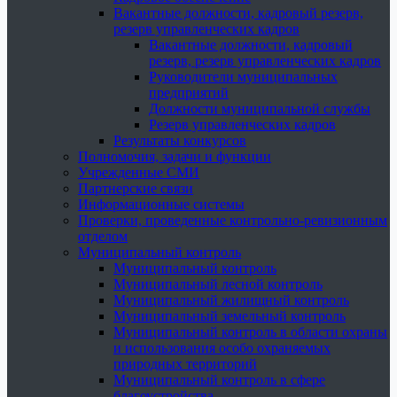
Вакантные должности, кадровый резерв,
резерв управленческих кадров
Вакантные должности, кадровый
резерв, резерв управленческих кадров
Руководители муниципальных
предприятий
Должности муниципальной службы
Резерв управленческих кадров
Результаты конкурсов
Полномочия, задачи и функции
Учрежденные СМИ
Партнерские связи
Информационные системы
Проверки, проведенные контрольно-ревизионным
отделом
Муниципальный контроль
Муниципальный контроль
Муниципальный лесной контроль
Муниципальный жилищный контроль
Муниципальный земельный контроль
Муниципальный контроль в области охраны
и использования особо охраняемых
природных территорий
Муниципальный контроль в сфере
благоустройства