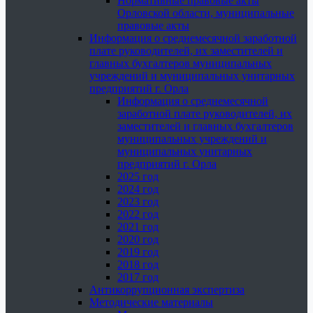
Нормативные правовые акты
Орловской области, муниципальные
правовые акты
Информация о среднемесячной заработной
плате руководителей, их заместителей и
главных бухгалтеров муниципальных
учреждений и муниципальных унитарных
предприятий г. Орла
Информация о среднемесячной
заработной плате руководителей, их
заместителей и главных бухгалтеров
муниципальных учреждений и
муниципальных унитарных
предприятий г. Орла
2025 год
2024 год
2023 год
2022 год
2021 год
2020 год
2019 год
2018 год
2017 год
Антикоррупционная экспертиза
Методические материалы