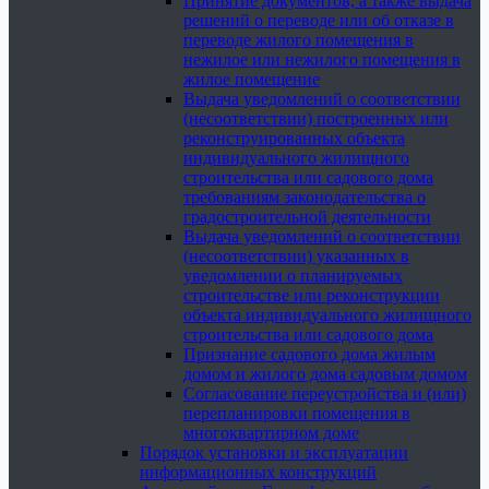
Принятие документов, а также выдача
решений о переводе или об отказе в
переводе жилого помещения в
нежилое или нежилого помещения в
жилое помещение
Выдача уведомлений о соответствии
(несоответствии) построенных или
реконструированных объекта
индивидуального жилищного
строительства или садового дома
требованиям законодательства о
градостроительной деятельности
Выдача уведомлений о соответствии
(несоответствии) указанных в
уведомлении о планируемых
строительстве или реконструкции
объекта индивидуального жилищного
строительства или садового дома
Признание садового дома жилым
домом и жилого дома садовым домом
Согласование переустройства и (или)
перепланировки помещения в
многоквартирном доме
Порядок установки и эксплуатации
информационных конструкций