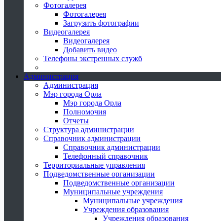
Фотогалерея
Фотогалерея
Загрузить фотографии
Видеогалерея
Видеогалерея
Добавить видео
Телефоны экстренных служб
Администрация
Администрация
Мэр города Орла
Мэр города Орла
Полномочия
Отчеты
Структура администрации
Справочник администрации
Справочник администрации
Телефонный справочник
Территориальные управления
Подведомственные организации
Подведомственные организации
Муниципальные учреждения
Муниципальные учреждения
Учреждения образования
Учреждения образования