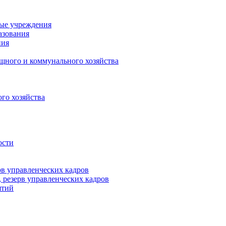
ные учреждения
азования
ния
щного и коммунального хозяйства
го хозяйства
ости
рв управленческих кадров
 резерв управленческих кадров
ятий