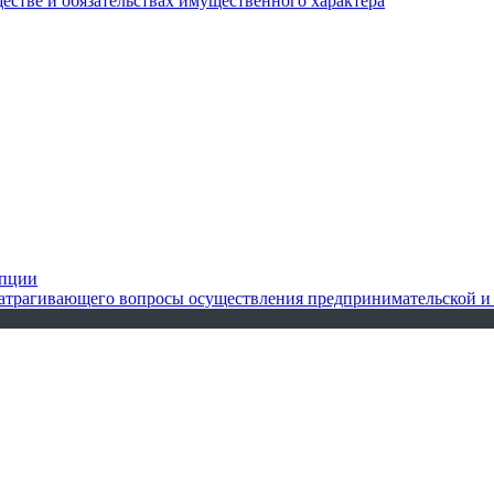
ществе и обязательствах имущественного характера
упции
 затрагивающего вопросы осуществления предпринимательской и