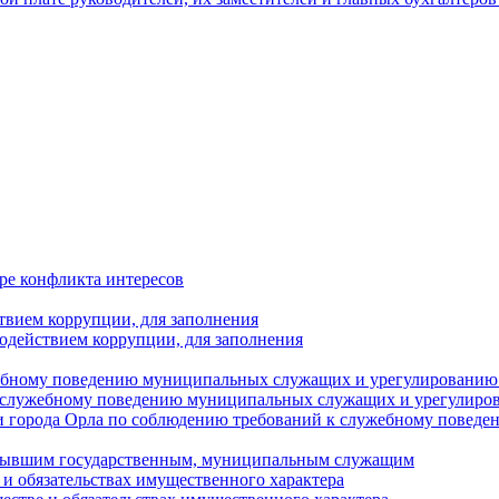
ре конфликта интересов
твием коррупции, для заполнения
одействием коррупции, для заполнения
ебному поведению муниципальных служащих и урегулированию 
 служебному поведению муниципальных служащих и урегулиро
 города Орла по соблюдению требований к служебному повед
с бывшим государственным, муниципальным служащим
е и обязательствах имущественного характера