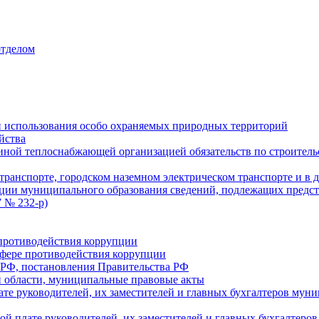
отделом
 использования особо охраняемых природных территорий
йства
ой теплоснабжающей организацией обязательств по строительс
ранспорте, городском наземном электрическом транспорте и в 
ции муниципального образования сведений, подлежащих предст
 № 232-р)
противодействия коррупции
фере противодействия коррупции
 РФ, постановления Правительства РФ
 области, муниципальные правовые акты
ате руководителей, их заместителей и главных бухгалтеров м
ой плате руководителей, их заместителей и главных бухгалте