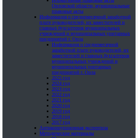
Нормативные правовые акты
Орловской области, муниципальные
правовые акты
Информация о среднемесячной заработной
плате руководителей, их заместителей и
главных бухгалтеров муниципальных
учреждений и муниципальных унитарных
предприятий г. Орла
Информация о среднемесячной
заработной плате руководителей, их
заместителей и главных бухгалтеров
муниципальных учреждений и
муниципальных унитарных
предприятий г. Орла
2025 год
2024 год
2023 год
2022 год
2021 год
2020 год
2019 год
2018 год
2017 год
Антикоррупционная экспертиза
Методические материалы