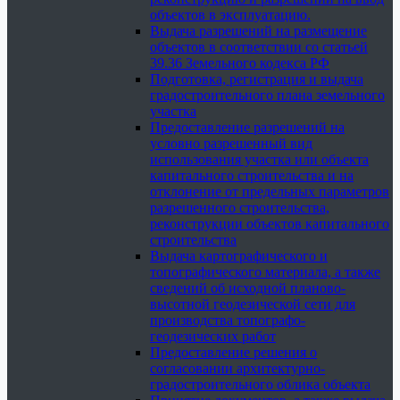
объектов в эксплуатацию.
Выдача разрешений на размещение
объектов в соответствии со статьей
39.36 Земельного кодекса РФ
Подготовка, регистрация и выдача
градостроительного плана земельного
участка
Предоставление разрешений на
условно разрешенный вид
использования участка или объекта
капитального строительства и на
отклонение от предельных параметров
разрешенного строительства,
реконструкции объектов капитального
строительства
Выдача картографического и
топографического материала, а также
сведений об исходной планово-
высотной геодезической сети для
производства топографо-
геодезических работ
Предоставление решения о
согласовании архитектурно-
градостроительного облика объекта