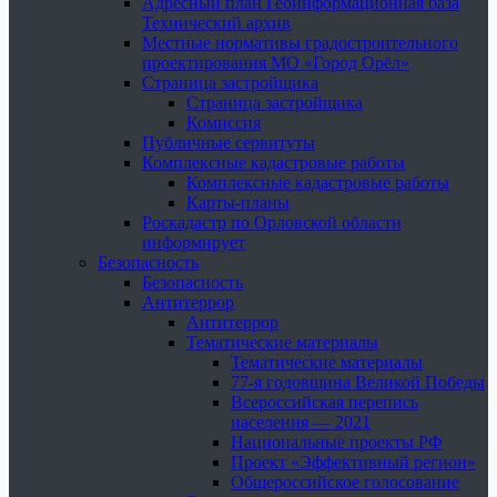
Адресный план Геоинформационная база
Технический архив
Местные нормативы градостроительного
проектирования МО «Город Орёл»
Страница застройщика
Страница застройщика
Комиссия
Публичные сервитуты
Комплексные кадастровые работы
Комплексные кадастровые работы
Карты-планы
Роскадастр по Орловской области
информирует
Безопасность
Безопасность
Антитеррор
Антитеррор
Тематические материалы
Тематические материалы
77-я годовщина Великой Победы
Всероссийская перепись
населения — 2021
Национальные проекты РФ
Проект «Эффективный регион»
Общероссийское голосование