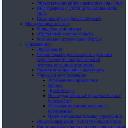
Объекты культурного наследия города Орла
Инфографика о достопримечательностях
Орла
Историко-культурная экспертиза
Молодёжная политика
Молодёжная политика
«Орёл помнит своих героев»
Российские студенческие отряды
Образование
Образование
Независимая оценка качества условий
осуществления образовательной
деятельности организациями
Нормативно-правовые документы
Учреждения образования
Учреждения образования
Школы
Детские сады
Негосударственные образовательные
учреждения
Учреждения дополнительного
образования
Прочие образовательные учреждения
Общая информация о системе образования
Национальные проекты в сфере образования