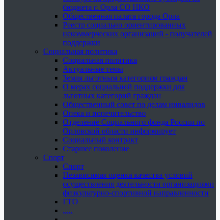
бюджета г. Орла СО НКО
Общественная палата города Орла
Реестр социально ориентированных
некоммерческих организаций - получателей
поддержки
Социальная политика
Социальная политика
Актуальные темы
Земля льготным категориям граждан
О мерах социальной поддержки для
льготных категорий граждан
Общественный совет по делам инвалидов
Опека и попечительство
Отделение Социального фонда России по
Орловской области информирует
Социальный контракт
Старшее поколение
Спорт
Спорт
Независимая оценка качества условий
осуществления деятельности организациями
физкультурно-спортивной направленности
ГТО
.....
......