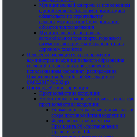
Муниципальный контроль за исполнением
единой теплоснабжающей организацией
обязательств по строительству,
реконструкции и (или) модернизации
объектов теплоснабжения
Муниципальный контроль на
автомобильном транспорте, городском
наземном электрическом транспорте и в
дорожном хозяйстве
Перечень находящихся в распоряжении
администрации муниципального образования
сведений, подлежащих представлению с
использованием координат (распоряжение
Правительства Российской Федерации от
09.02.2017 № 232-р)
Противодействие коррупции
Противодействие коррупции
Нормативные правовые и иные акты в сфере
противодействия коррупции
Нормативные правовые и иные акты в
сфере противодействия коррупции
Федеральные законы, указы
Президента РФ, постановления
Правительства РФ