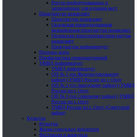
Реестр необорудованных и
запрещенных для купания мест
Прокуратура разъясняет
Прокуратура разъясняет
Орловская природоохранная
межрайонная прокуратура разъясняет
Орловская транспортная прокуратура
разъясняет
Прокуратура информирует
Полезно знать
Профилактика правонарушений
УМВД информирует
УМВД информирует
ОП № 1 (по Железнодорожному
району) УМВД России по г. Орлу
ОП № 2 (по Заводскому району) УМВД
России по г. Орлу
ОП № 3 (по Северному району) УМВД
России по г. Орлу
УМВД России по г. Орлу (Советский
район)
Культура
Культура
Жизнь городских библиотек
Фестивали и конкурсы