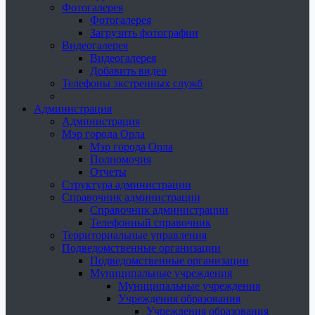
Фотогалерея
Фотогалерея
Загрузить фотографии
Видеогалерея
Видеогалерея
Добавить видео
Телефоны экстренных служб
Администрация
Администрация
Мэр города Орла
Мэр города Орла
Полномочия
Отчеты
Структура администрации
Справочник администрации
Справочник администрации
Телефонный справочник
Территориальные управления
Подведомственные организации
Подведомственные организации
Муниципальные учреждения
Муниципальные учреждения
Учреждения образования
Учреждения образования