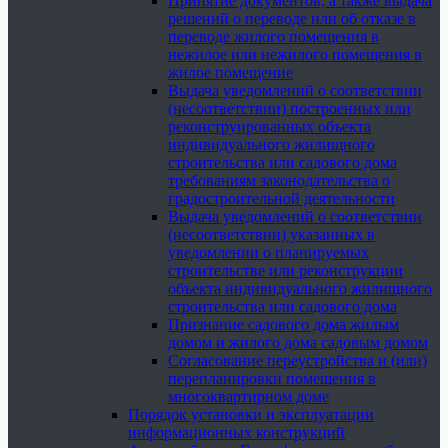
Принятие документов, а также выдача
решений о переводе или об отказе в
переводе жилого помещения в
нежилое или нежилого помещения в
жилое помещение
Выдача уведомлений о соответствии
(несоответствии) построенных или
реконструированных объекта
индивидуального жилищного
строительства или садового дома
требованиям законодательства о
градостроительной деятельности
Выдача уведомлений о соответствии
(несоответствии) указанных в
уведомлении о планируемых
строительстве или реконструкции
объекта индивидуального жилищного
строительства или садового дома
Признание садового дома жилым
домом и жилого дома садовым домом
Согласование переустройства и (или)
перепланировки помещения в
многоквартирном доме
Порядок установки и эксплуатации
информационных конструкций