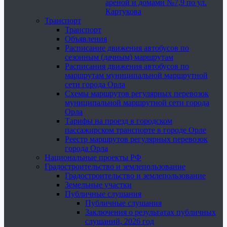
ареной и домами №7,9 по ул.
Картукова
Транспорт
Транспорт
Объявления
Расписание движения автобусов по
сезонным (дачным) маршрутам
Расписания движения автобусов по
маршрутам муниципальной маршрутной
сети города Орла
Схемы маршрутов регулярных перевозок
муниципальной маршрутной сети города
Орла
Тарифы на проезд в городском
пассажирском транспорте в городе Орле
Реестр маршрутов регулярных перевозок
города Орла
Национальные проекты РФ
Градостроительство и землепользование
Градостроительство и землепользование
Земельные участки
Публичные слушания
Публичные слушания
Заключения о результатах публичных
слушаний, 2026 год