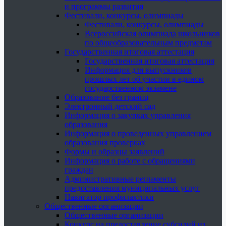
и программы развития
Фестивали, конкурсы, олимпиады
Фестивали, конкурсы, олимпиады
Всероссийская олимпиада школьников
по общеобразовательным предметам
Государственная итоговая аттестация
Государственная итоговая аттестация
Информация для выпускников
прошлых лет об участии в едином
государственном экзамене
Образование без границ
Электронный детский сад
Информация о закупках управления
образования
Информация о проведенных управлением
образования проверках
Формы и образцы заявлений
Информация о работе с обращениями
граждан
Административные регламенты
предоставления муниципальных услуг
Навигатор профилактики
Общественные организации
Общественные организации
Конкурс на предоставление субсидий из