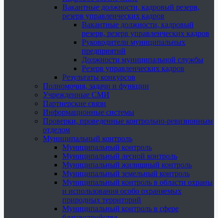
Вакантные должности, кадровый резерв,
резерв управленческих кадров
Вакантные должности, кадровый
резерв, резерв управленческих кадров
Руководители муниципальных
предприятий
Должности муниципальной службы
Резерв управленческих кадров
Результаты конкурсов
Полномочия, задачи и функции
Учрежденные СМИ
Партнерские связи
Информационные системы
Проверки, проведенные контрольно-ревизионным
отделом
Муниципальный контроль
Муниципальный контроль
Муниципальный лесной контроль
Муниципальный жилищный контроль
Муниципальный земельный контроль
Муниципальный контроль в области охраны
и использования особо охраняемых
природных территорий
Муниципальный контроль в сфере
благоустройства