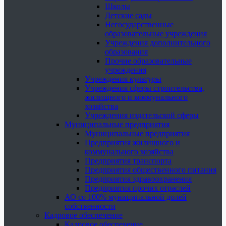
Школы
Детские сады
Негосударственные
образовательные учреждения
Учреждения дополнительного
образования
Прочие образовательные
учреждения
Учреждения культуры
Учреждения сферы строительства,
жилищного и коммунального
хозяйства
Учреждения издательской сферы
Муниципальные предприятия
Муниципальные предприятия
Предприятия жилищного и
коммунального хозяйства
Предприятия транспорта
Предприятия общественного питания
Предприятия здравоохранения
Предприятия прочих отраслей
АО со 100% муниципальной долей
собственности
Кадровое обеспечение
Кадровое обеспечение