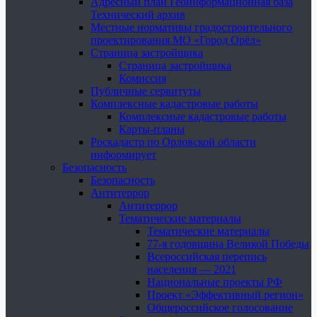
Адресный план Геоинформационная база
Технический архив
Местные нормативы градостроительного
проектирования МО «Город Орёл»
Страница застройщика
Страница застройщика
Комиссия
Публичные сервитуты
Комплексные кадастровые работы
Комплексные кадастровые работы
Карты-планы
Роскадастр по Орловской области
информирует
Безопасность
Безопасность
Антитеррор
Антитеррор
Тематические материалы
Тематические материалы
77-я годовщина Великой Победы
Всероссийская перепись
населения — 2021
Национальные проекты РФ
Проект «Эффективный регион»
Общероссийское голосование