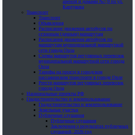
ареной и домами №7,9 по ул.
Картукова
Транспорт
Транспорт
Объявления
Расписание движения автобусов по
сезонным (дачным) маршрутам
Расписания движения автобусов по
маршрутам муниципальной маршрутной
сети города Орла
Схемы маршрутов регулярных перевозок
муниципальной маршрутной сети города
Орла
Тарифы на проезд в городском
пассажирском транспорте в городе Орле
Реестр маршрутов регулярных перевозок
города Орла
Национальные проекты РФ
Градостроительство и землепользование
Градостроительство и землепользование
Земельные участки
Публичные слушания
Публичные слушания
Заключения о результатах публичных
слушаний, 2026 год