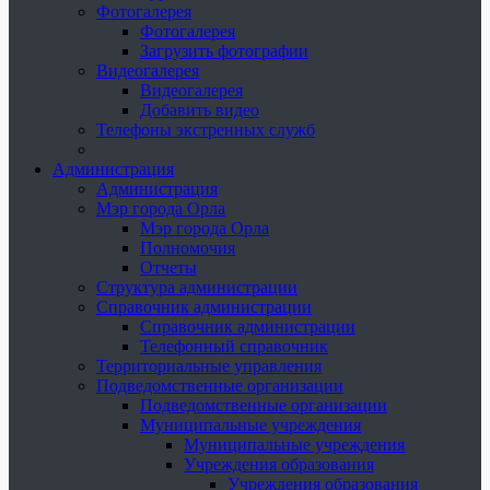
Фотогалерея
Фотогалерея
Загрузить фотографии
Видеогалерея
Видеогалерея
Добавить видео
Телефоны экстренных служб
Администрация
Администрация
Мэр города Орла
Мэр города Орла
Полномочия
Отчеты
Структура администрации
Справочник администрации
Справочник администрации
Телефонный справочник
Территориальные управления
Подведомственные организации
Подведомственные организации
Муниципальные учреждения
Муниципальные учреждения
Учреждения образования
Учреждения образования