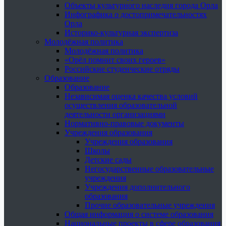
Объекты культурного наследия города Орла
Инфографика о достопримечательностях
Орла
Историко-культурная экспертиза
Молодёжная политика
Молодёжная политика
«Орёл помнит своих героев»
Российские студенческие отряды
Образование
Образование
Независимая оценка качества условий
осуществления образовательной
деятельности организациями
Нормативно-правовые документы
Учреждения образования
Учреждения образования
Школы
Детские сады
Негосударственные образовательные
учреждения
Учреждения дополнительного
образования
Прочие образовательные учреждения
Общая информация о системе образования
Национальные проекты в сфере образования