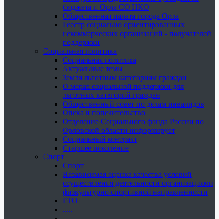
бюджета г. Орла СО НКО
Общественная палата города Орла
Реестр социально ориентированных
некоммерческих организаций - получателей
поддержки
Социальная политика
Социальная политика
Актуальные темы
Земля льготным категориям граждан
О мерах социальной поддержки для
льготных категорий граждан
Общественный совет по делам инвалидов
Опека и попечительство
Отделение Социального фонда России по
Орловской области информирует
Социальный контракт
Старшее поколение
Спорт
Спорт
Независимая оценка качества условий
осуществления деятельности организациями
физкультурно-спортивной направленности
ГТО
.....
......