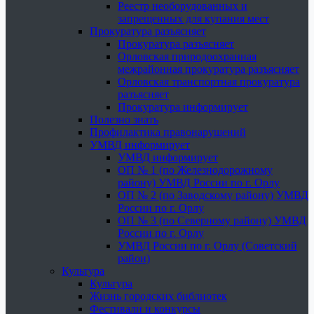
Реестр необорудованных и
запрещенных для купания мест
Прокуратура разъясняет
Прокуратура разъясняет
Орловская природоохранная
межрайонная прокуратура разъясняет
Орловская транспортная прокуратура
разъясняет
Прокуратура информирует
Полезно знать
Профилактика правонарушений
УМВД информирует
УМВД информирует
ОП № 1 (по Железнодорожному
району) УМВД России по г. Орлу
ОП № 2 (по Заводскому району) УМВД
России по г. Орлу
ОП № 3 (по Северному району) УМВД
России по г. Орлу
УМВД России по г. Орлу (Советский
район)
Культура
Культура
Жизнь городских библиотек
Фестивали и конкурсы