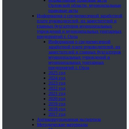
Нормативные правовые акты
Орловской области, муниципальные
правовые акты
Информация о среднемесячной заработной
плате руководителей, их заместителей и
главных бухгалтеров муниципальных
учреждений и муниципальных унитарных
предприятий г. Орла
Информация о среднемесячной
заработной плате руководителей, их
заместителей и главных бухгалтеров
муниципальных учреждений и
муниципальных унитарных
предприятий г. Орла
2025 год
2024 год
2023 год
2022 год
2021 год
2020 год
2019 год
2018 год
2017 год
Антикоррупционная экспертиза
Методические материалы