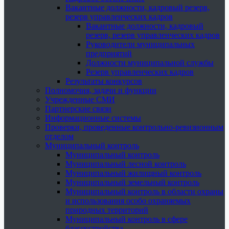
Вакантные должности, кадровый резерв,
резерв управленческих кадров
Вакантные должности, кадровый
резерв, резерв управленческих кадров
Руководители муниципальных
предприятий
Должности муниципальной службы
Резерв управленческих кадров
Результаты конкурсов
Полномочия, задачи и функции
Учрежденные СМИ
Партнерские связи
Информационные системы
Проверки, проведенные контрольно-ревизионным
отделом
Муниципальный контроль
Муниципальный контроль
Муниципальный лесной контроль
Муниципальный жилищный контроль
Муниципальный земельный контроль
Муниципальный контроль в области охраны
и использования особо охраняемых
природных территорий
Муниципальный контроль в сфере
благоустройства