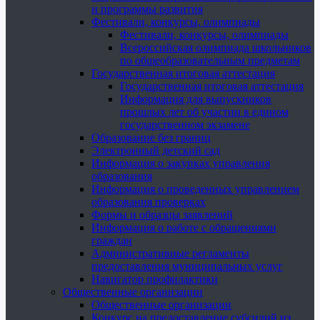
и программы развития
Фестивали, конкурсы, олимпиады
Фестивали, конкурсы, олимпиады
Всероссийская олимпиада школьников
по общеобразовательным предметам
Государственная итоговая аттестация
Государственная итоговая аттестация
Информация для выпускников
прошлых лет об участии в едином
государственном экзамене
Образование без границ
Электронный детский сад
Информация о закупках управления
образования
Информация о проведенных управлением
образования проверках
Формы и образцы заявлений
Информация о работе с обращениями
граждан
Административные регламенты
предоставления муниципальных услуг
Навигатор профилактики
Общественные организации
Общественные организации
Конкурс на предоставление субсидий из