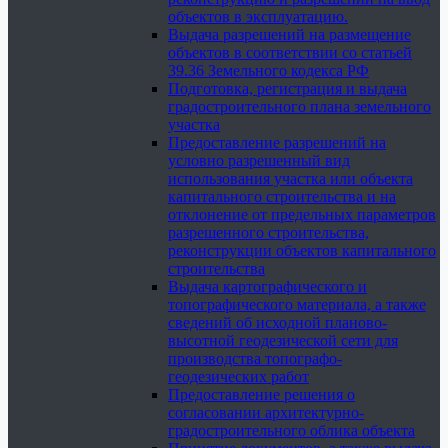
объектов в эксплуатацию.
Выдача разрешений на размещение
объектов в соответствии со статьей
39.36 Земельного кодекса РФ
Подготовка, регистрация и выдача
градостроительного плана земельного
участка
Предоставление разрешений на
условно разрешенный вид
использования участка или объекта
капитального строительства и на
отклонение от предельных параметров
разрешенного строительства,
реконструкции объектов капитального
строительства
Выдача картографического и
топографического материала, а также
сведений об исходной планово-
высотной геодезической сети для
производства топографо-
геодезических работ
Предоставление решения о
согласовании архитектурно-
градостроительного облика объекта