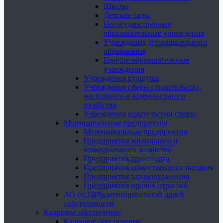
Школы
Детские сады
Негосударственные
образовательные учреждения
Учреждения дополнительного
образования
Прочие образовательные
учреждения
Учреждения культуры
Учреждения сферы строительства,
жилищного и коммунального
хозяйства
Учреждения издательской сферы
Муниципальные предприятия
Муниципальные предприятия
Предприятия жилищного и
коммунального хозяйства
Предприятия транспорта
Предприятия общественного питания
Предприятия здравоохранения
Предприятия прочих отраслей
АО со 100% муниципальной долей
собственности
Кадровое обеспечение
Кадровое обеспечение