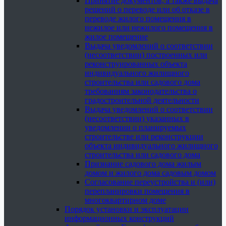
Принятие документов, а также выдача
решений о переводе или об отказе в
переводе жилого помещения в
нежилое или нежилого помещения в
жилое помещение
Выдача уведомлений о соответствии
(несоответствии) построенных или
реконструированных объекта
индивидуального жилищного
строительства или садового дома
требованиям законодательства о
градостроительной деятельности
Выдача уведомлений о соответствии
(несоответствии) указанных в
уведомлении о планируемых
строительстве или реконструкции
объекта индивидуального жилищного
строительства или садового дома
Признание садового дома жилым
домом и жилого дома садовым домом
Согласование переустройства и (или)
перепланировки помещения в
многоквартирном доме
Порядок установки и эксплуатации
информационных конструкций