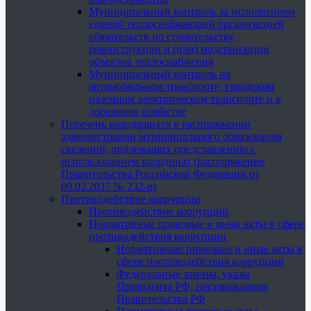
Муниципальный контроль за исполнением
единой теплоснабжающей организацией
обязательств по строительству,
реконструкции и (или) модернизации
объектов теплоснабжения
Муниципальный контроль на
автомобильном транспорте, городском
наземном электрическом транспорте и в
дорожном хозяйстве
Перечень находящихся в распоряжении
администрации муниципального образования
сведений, подлежащих представлению с
использованием координат (распоряжение
Правительства Российской Федерации от
09.02.2017 № 232-р)
Противодействие коррупции
Противодействие коррупции
Нормативные правовые и иные акты в сфере
противодействия коррупции
Нормативные правовые и иные акты в
сфере противодействия коррупции
Федеральные законы, указы
Президента РФ, постановления
Правительства РФ