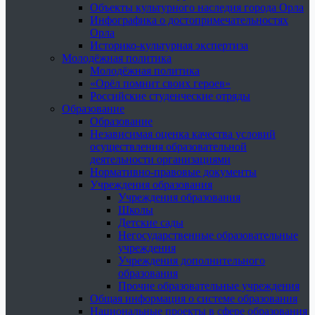
Объекты культурного наследия города Орла
Инфографика о достопримечательностях
Орла
Историко-культурная экспертиза
Молодёжная политика
Молодёжная политика
«Орёл помнит своих героев»
Российские студенческие отряды
Образование
Образование
Независимая оценка качества условий
осуществления образовательной
деятельности организациями
Нормативно-правовые документы
Учреждения образования
Учреждения образования
Школы
Детские сады
Негосударственные образовательные
учреждения
Учреждения дополнительного
образования
Прочие образовательные учреждения
Общая информация о системе образования
Национальные проекты в сфере образования