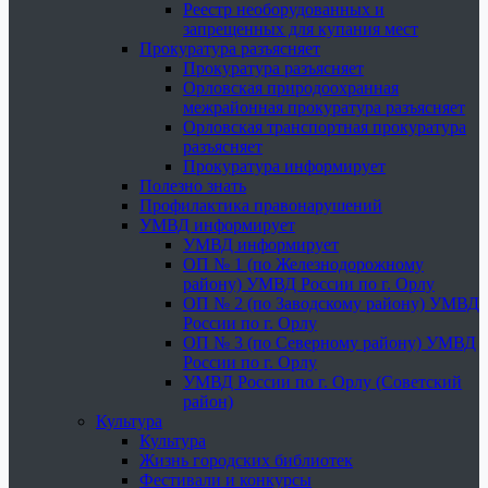
Реестр необорудованных и
запрещенных для купания мест
Прокуратура разъясняет
Прокуратура разъясняет
Орловская природоохранная
межрайонная прокуратура разъясняет
Орловская транспортная прокуратура
разъясняет
Прокуратура информирует
Полезно знать
Профилактика правонарушений
УМВД информирует
УМВД информирует
ОП № 1 (по Железнодорожному
району) УМВД России по г. Орлу
ОП № 2 (по Заводскому району) УМВД
России по г. Орлу
ОП № 3 (по Северному району) УМВД
России по г. Орлу
УМВД России по г. Орлу (Советский
район)
Культура
Культура
Жизнь городских библиотек
Фестивали и конкурсы