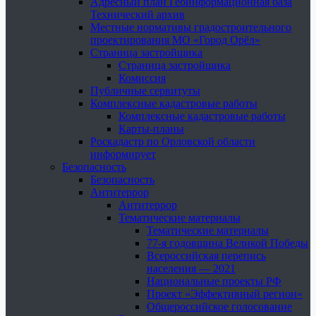
Адресный план Геоинформационная база
Технический архив
Местные нормативы градостроительного
проектирования МО «Город Орёл»
Страница застройщика
Страница застройщика
Комиссия
Публичные сервитуты
Комплексные кадастровые работы
Комплексные кадастровые работы
Карты-планы
Роскадастр по Орловской области
информирует
Безопасность
Безопасность
Антитеррор
Антитеррор
Тематические материалы
Тематические материалы
77-я годовщина Великой Победы
Всероссийская перепись
населения — 2021
Национальные проекты РФ
Проект «Эффективный регион»
Общероссийское голосование