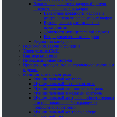
Вакантные должности, кадровый резерв,
резерв управленческих кадров
Вакантные должности, кадровый
резерв, резерв управленческих кадров
Руководители муниципальных
предприятий
Должности муниципальной службы
Резерв управленческих кадров
Результаты конкурсов
Полномочия, задачи и функции
Учрежденные СМИ
Партнерские связи
Информационные системы
Проверки, проведенные контрольно-ревизионным
отделом
Муниципальный контроль
Муниципальный контроль
Муниципальный лесной контроль
Муниципальный жилищный контроль
Муниципальный земельный контроль
Муниципальный контроль в области охраны
и использования особо охраняемых
природных территорий
Муниципальный контроль в сфере
благоустройства