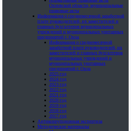
Нормативные правовые акты
Орловской области, муниципальные
правовые акты
Информация о среднемесячной заработной
плате руководителей, их заместителей и
главных бухгалтеров муниципальных
учреждений и муниципальных унитарных
предприятий г. Орла
Информация о среднемесячной
заработной плате руководителей, их
заместителей и главных бухгалтеров
муниципальных учреждений и
муниципальных унитарных
предприятий г. Орла
2025 год
2024 год
2023 год
2022 год
2021 год
2020 год
2019 год
2018 год
2017 год
Антикоррупционная экспертиза
Методические материалы