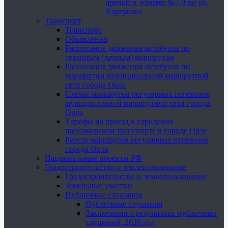
ареной и домами №7,9 по ул.
Картукова
Транспорт
Транспорт
Объявления
Расписание движения автобусов по
сезонным (дачным) маршрутам
Расписания движения автобусов по
маршрутам муниципальной маршрутной
сети города Орла
Схемы маршрутов регулярных перевозок
муниципальной маршрутной сети города
Орла
Тарифы на проезд в городском
пассажирском транспорте в городе Орле
Реестр маршрутов регулярных перевозок
города Орла
Национальные проекты РФ
Градостроительство и землепользование
Градостроительство и землепользование
Земельные участки
Публичные слушания
Публичные слушания
Заключения о результатах публичных
слушаний, 2026 год