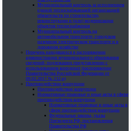
Муниципальный контроль за исполнением
единой теплоснабжающей организацией
обязательств по строительству,
реконструкции и (или) модернизации
объектов теплоснабжения
Муниципальный контроль на
автомобильном транспорте, городском
наземном электрическом транспорте и в
дорожном хозяйстве
Перечень находящихся в распоряжении
администрации муниципального образования
сведений, подлежащих представлению с
использованием координат (распоряжение
Правительства Российской Федерации от
09.02.2017 № 232-р)
Противодействие коррупции
Противодействие коррупции
Нормативные правовые и иные акты в сфере
противодействия коррупции
Нормативные правовые и иные акты в
сфере противодействия коррупции
Федеральные законы, указы
Президента РФ, постановления
Правительства РФ