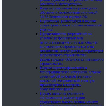
объектов в эксплуатацию.
Выдача разрешений на размещение
объектов в соответствии со статьей
39.36 Земельного кодекса РФ
Подготовка, регистрация и выдача
градостроительного плана земельного
участка
Предоставление разрешений на
условно разрешенный вид
использования участка или объекта
капитального строительства и на
отклонение от предельных параметров
разрешенного строительства,
реконструкции объектов капитального
строительства
Выдача картографического и
топографического материала, а также
сведений об исходной планово-
высотной геодезической сети для
производства топографо-
геодезических работ
Предоставление решения о
согласовании архитектурно-
градостроительного облика объекта