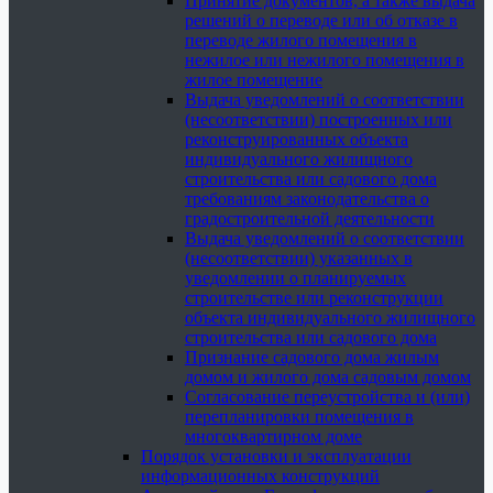
Принятие документов, а также выдача
решений о переводе или об отказе в
переводе жилого помещения в
нежилое или нежилого помещения в
жилое помещение
Выдача уведомлений о соответствии
(несоответствии) построенных или
реконструированных объекта
индивидуального жилищного
строительства или садового дома
требованиям законодательства о
градостроительной деятельности
Выдача уведомлений о соответствии
(несоответствии) указанных в
уведомлении о планируемых
строительстве или реконструкции
объекта индивидуального жилищного
строительства или садового дома
Признание садового дома жилым
домом и жилого дома садовым домом
Согласование переустройства и (или)
перепланировки помещения в
многоквартирном доме
Порядок установки и эксплуатации
информационных конструкций