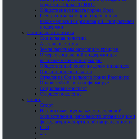
бюджета г. Орла СО НКО
Общественная палата города Орла
Реестр социально ориентированных
некоммерческих организаций - получателей
поддержки
Социальная политика
Социальная политика
Актуальные темы
Земля льготным категориям граждан
О мерах социальной поддержки для
льготных категорий граждан
Общественный совет по делам инвалидов
Опека и попечительство
Отделение Социального фонда России по
Орловской области информирует
Социальный контракт
Старшее поколение
Спорт
Спорт
Независимая оценка качества условий
осуществления деятельности организациями
физкультурно-спортивной направленности
ГТО
.....
......