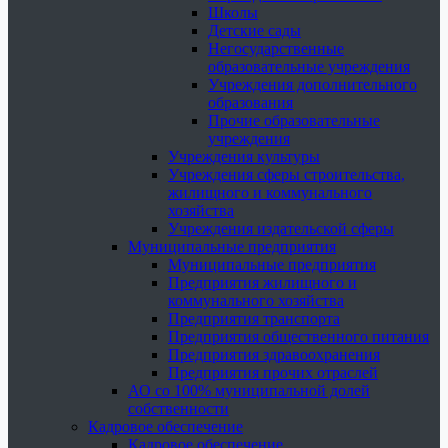
Школы
Детские сады
Негосударственные
образовательные учреждения
Учреждения дополнительного
образования
Прочие образовательные
учреждения
Учреждения культуры
Учреждения сферы строительства,
жилищного и коммунального
хозяйства
Учреждения издательской сферы
Муниципальные предприятия
Муниципальные предприятия
Предприятия жилищного и
коммунального хозяйства
Предприятия транспорта
Предприятия общественного питания
Предприятия здравоохранения
Предприятия прочих отраслей
АО со 100% муниципальной долей
собственности
Кадровое обеспечение
Кадровое обеспечение