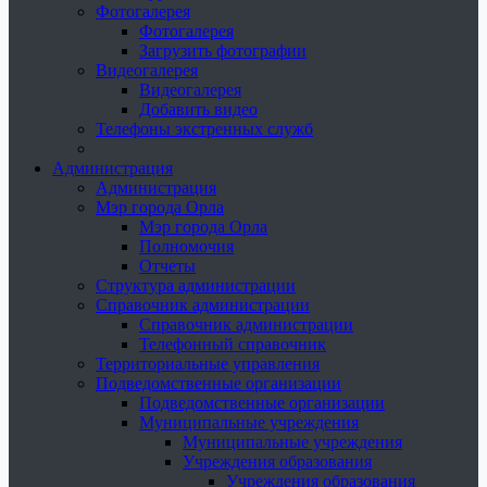
Фотогалерея
Фотогалерея
Загрузить фотографии
Видеогалерея
Видеогалерея
Добавить видео
Телефоны экстренных служб
Администрация
Администрация
Мэр города Орла
Мэр города Орла
Полномочия
Отчеты
Структура администрации
Справочник администрации
Справочник администрации
Телефонный справочник
Территориальные управления
Подведомственные организации
Подведомственные организации
Муниципальные учреждения
Муниципальные учреждения
Учреждения образования
Учреждения образования