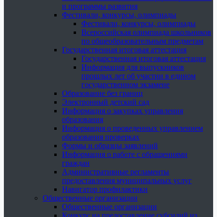
и программы развития
Фестивали, конкурсы, олимпиады
Фестивали, конкурсы, олимпиады
Всероссийская олимпиада школьников
по общеобразовательным предметам
Государственная итоговая аттестация
Государственная итоговая аттестация
Информация для выпускников
прошлых лет об участии в едином
государственном экзамене
Образование без границ
Электронный детский сад
Информация о закупках управления
образования
Информация о проведенных управлением
образования проверках
Формы и образцы заявлений
Информация о работе с обращениями
граждан
Административные регламенты
предоставления муниципальных услуг
Навигатор профилактики
Общественные организации
Общественные организации
Конкурс на предоставление субсидий из