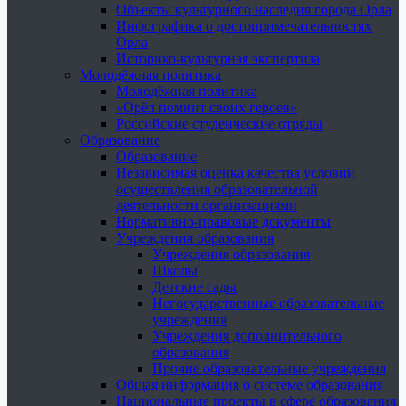
Объекты культурного наследия города Орла
Инфографика о достопримечательностях
Орла
Историко-культурная экспертиза
Молодёжная политика
Молодёжная политика
«Орёл помнит своих героев»
Российские студенческие отряды
Образование
Образование
Независимая оценка качества условий
осуществления образовательной
деятельности организациями
Нормативно-правовые документы
Учреждения образования
Учреждения образования
Школы
Детские сады
Негосударственные образовательные
учреждения
Учреждения дополнительного
образования
Прочие образовательные учреждения
Общая информация о системе образования
Национальные проекты в сфере образования