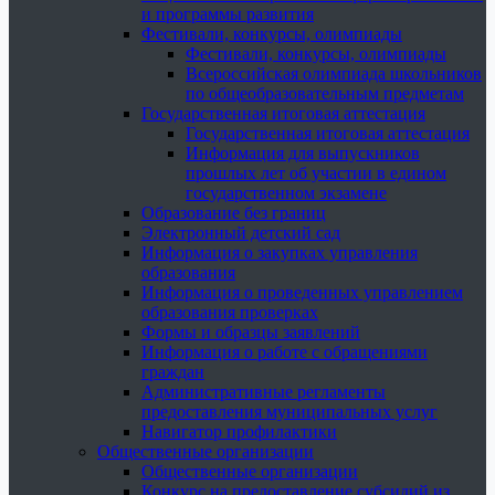
и программы развития
Фестивали, конкурсы, олимпиады
Фестивали, конкурсы, олимпиады
Всероссийская олимпиада школьников
по общеобразовательным предметам
Государственная итоговая аттестация
Государственная итоговая аттестация
Информация для выпускников
прошлых лет об участии в едином
государственном экзамене
Образование без границ
Электронный детский сад
Информация о закупках управления
образования
Информация о проведенных управлением
образования проверках
Формы и образцы заявлений
Информация о работе с обращениями
граждан
Административные регламенты
предоставления муниципальных услуг
Навигатор профилактики
Общественные организации
Общественные организации
Конкурс на предоставление субсидий из