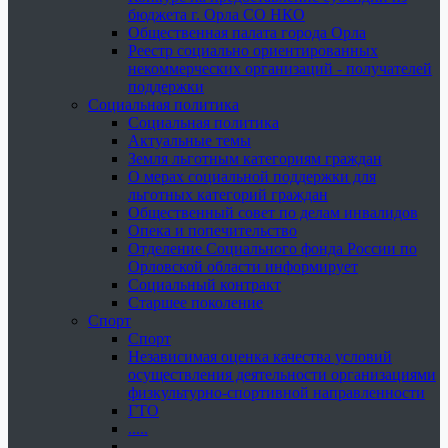
бюджета г. Орла СО НКО
Общественная палата города Орла
Реестр социально ориентированных
некоммерческих организаций - получателей
поддержки
Социальная политика
Социальная политика
Актуальные темы
Земля льготным категориям граждан
О мерах социальной поддержки для
льготных категорий граждан
Общественный совет по делам инвалидов
Опека и попечительство
Отделение Социального фонда России по
Орловской области информирует
Социальный контракт
Старшее поколение
Спорт
Спорт
Независимая оценка качества условий
осуществления деятельности организациями
физкультурно-спортивной направленности
ГТО
.....
......