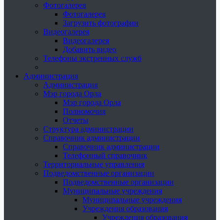
Фотогалерея
Фотогалерея
Загрузить фотографии
Видеогалерея
Видеогалерея
Добавить видео
Телефоны экстренных служб
Администрация
Администрация
Мэр города Орла
Мэр города Орла
Полномочия
Отчеты
Структура администрации
Справочник администрации
Справочник администрации
Телефонный справочник
Территориальные управления
Подведомственные организации
Подведомственные организации
Муниципальные учреждения
Муниципальные учреждения
Учреждения образования
Учреждения образования