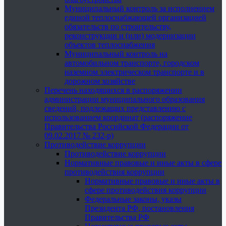
Муниципальный контроль за исполнением
единой теплоснабжающей организацией
обязательств по строительству,
реконструкции и (или) модернизации
объектов теплоснабжения
Муниципальный контроль на
автомобильном транспорте, городском
наземном электрическом транспорте и в
дорожном хозяйстве
Перечень находящихся в распоряжении
администрации муниципального образования
сведений, подлежащих представлению с
использованием координат (распоряжение
Правительства Российской Федерации от
09.02.2017 № 232-р)
Противодействие коррупции
Противодействие коррупции
Нормативные правовые и иные акты в сфере
противодействия коррупции
Нормативные правовые и иные акты в
сфере противодействия коррупции
Федеральные законы, указы
Президента РФ, постановления
Правительства РФ