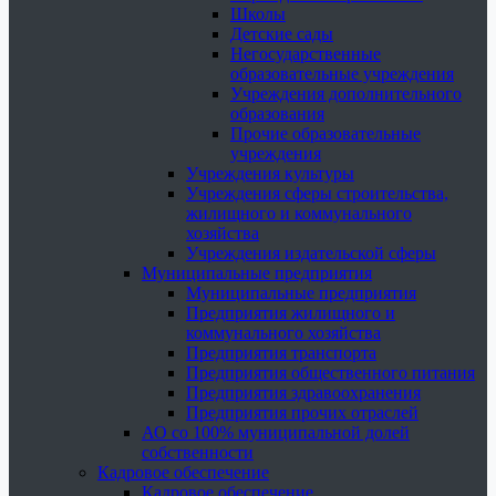
Школы
Детские сады
Негосударственные
образовательные учреждения
Учреждения дополнительного
образования
Прочие образовательные
учреждения
Учреждения культуры
Учреждения сферы строительства,
жилищного и коммунального
хозяйства
Учреждения издательской сферы
Муниципальные предприятия
Муниципальные предприятия
Предприятия жилищного и
коммунального хозяйства
Предприятия транспорта
Предприятия общественного питания
Предприятия здравоохранения
Предприятия прочих отраслей
АО со 100% муниципальной долей
собственности
Кадровое обеспечение
Кадровое обеспечение