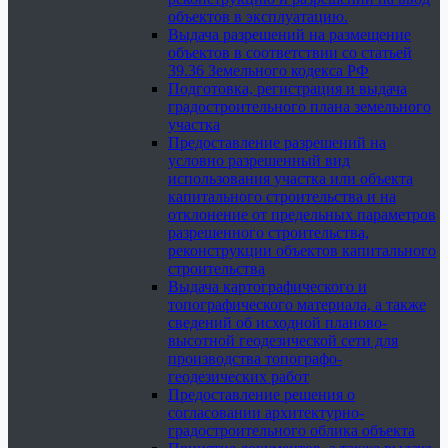
объектов в эксплуатацию.
Выдача разрешений на размещение
объектов в соответствии со статьей
39.36 Земельного кодекса РФ
Подготовка, регистрация и выдача
градостроительного плана земельного
участка
Предоставление разрешений на
условно разрешенный вид
использования участка или объекта
капитального строительства и на
отклонение от предельных параметров
разрешенного строительства,
реконструкции объектов капитального
строительства
Выдача картографического и
топографического материала, а также
сведений об исходной планово-
высотной геодезической сети для
производства топографо-
геодезических работ
Предоставление решения о
согласовании архитектурно-
градостроительного облика объекта