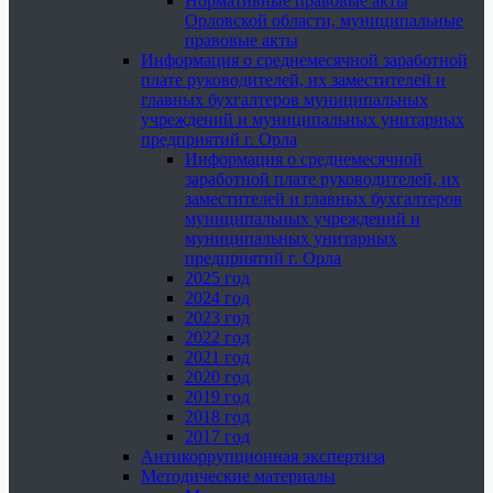
Нормативные правовые акты
Орловской области, муниципальные
правовые акты
Информация о среднемесячной заработной
плате руководителей, их заместителей и
главных бухгалтеров муниципальных
учреждений и муниципальных унитарных
предприятий г. Орла
Информация о среднемесячной
заработной плате руководителей, их
заместителей и главных бухгалтеров
муниципальных учреждений и
муниципальных унитарных
предприятий г. Орла
2025 год
2024 год
2023 год
2022 год
2021 год
2020 год
2019 год
2018 год
2017 год
Антикоррупционная экспертиза
Методические материалы