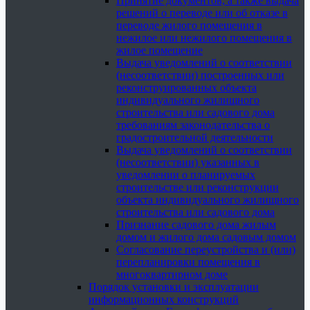
Принятие документов, а также выдача
решений о переводе или об отказе в
переводе жилого помещения в
нежилое или нежилого помещения в
жилое помещение
Выдача уведомлений о соответствии
(несоответствии) построенных или
реконструированных объекта
индивидуального жилищного
строительства или садового дома
требованиям законодательства о
градостроительной деятельности
Выдача уведомлений о соответствии
(несоответствии) указанных в
уведомлении о планируемых
строительстве или реконструкции
объекта индивидуального жилищного
строительства или садового дома
Признание садового дома жилым
домом и жилого дома садовым домом
Согласование переустройства и (или)
перепланировки помещения в
многоквартирном доме
Порядок установки и эксплуатации
информационных конструкций