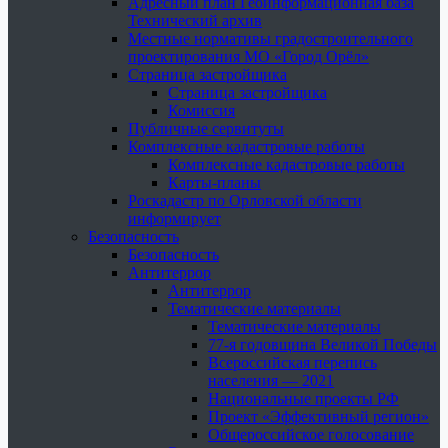
Адресный план Геоинформационная база
Технический архив
Местные нормативы градостроительного
проектирования МО «Город Орёл»
Страница застройщика
Страница застройщика
Комиссия
Публичные сервитуты
Комплексные кадастровые работы
Комплексные кадастровые работы
Карты-планы
Роскадастр по Орловской области
информирует
Безопасность
Безопасность
Антитеррор
Антитеррор
Тематические материалы
Тематические материалы
77-я годовщина Великой Победы
Всероссийская перепись
населения — 2021
Национальные проекты РФ
Проект «Эффективный регион»
Общероссийское голосование