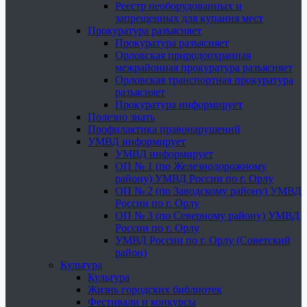
Реестр необорудованных и
запрещенных для купания мест
Прокуратура разъясняет
Прокуратура разъясняет
Орловская природоохранная
межрайонная прокуратура разъясняет
Орловская транспортная прокуратура
разъясняет
Прокуратура информирует
Полезно знать
Профилактика правонарушений
УМВД информирует
УМВД информирует
ОП № 1 (по Железнодорожному
району) УМВД России по г. Орлу
ОП № 2 (по Заводскому району) УМВД
России по г. Орлу
ОП № 3 (по Северному району) УМВД
России по г. Орлу
УМВД России по г. Орлу (Советский
район)
Культура
Культура
Жизнь городских библиотек
Фестивали и конкурсы