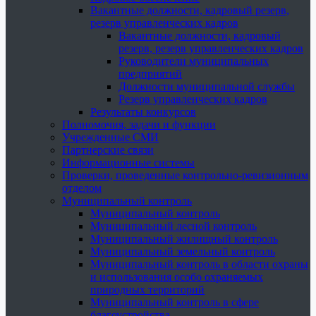
Вакантные должности, кадровый резерв,
резерв управленческих кадров
Вакантные должности, кадровый
резерв, резерв управленческих кадров
Руководители муниципальных
предприятий
Должности муниципальной службы
Резерв управленческих кадров
Результаты конкурсов
Полномочия, задачи и функции
Учрежденные СМИ
Партнерские связи
Информационные системы
Проверки, проведенные контрольно-ревизионным
отделом
Муниципальный контроль
Муниципальный контроль
Муниципальный лесной контроль
Муниципальный жилищный контроль
Муниципальный земельный контроль
Муниципальный контроль в области охраны
и использования особо охраняемых
природных территорий
Муниципальный контроль в сфере
благоустройства