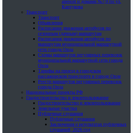
ареной и домами №7,9 по ул.
Картукова
Транспорт
Транспорт
Объявления
Расписание движения автобусов по
сезонным (дачным) маршрутам
Расписания движения автобусов по
маршрутам муниципальной маршрутной
сети города Орла
Схемы маршрутов регулярных перевозок
муниципальной маршрутной сети города
Орла
Тарифы на проезд в городском
пассажирском транспорте в городе Орле
Реестр маршрутов регулярных перевозок
города Орла
Национальные проекты РФ
Градостроительство и землепользование
Градостроительство и землепользование
Земельные участки
Публичные слушания
Публичные слушания
Заключения о результатах публичных
слушаний, 2026 год