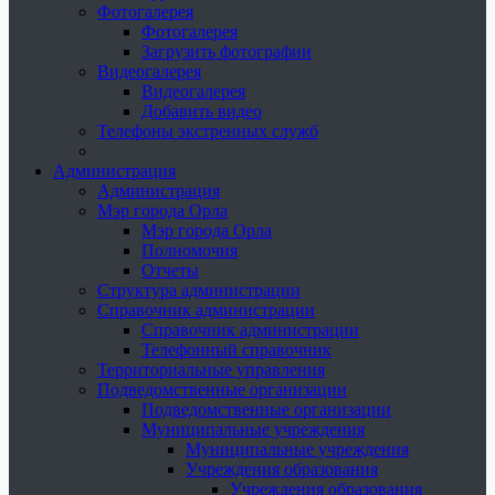
Фотогалерея
Фотогалерея
Загрузить фотографии
Видеогалерея
Видеогалерея
Добавить видео
Телефоны экстренных служб
Администрация
Администрация
Мэр города Орла
Мэр города Орла
Полномочия
Отчеты
Структура администрации
Справочник администрации
Справочник администрации
Телефонный справочник
Территориальные управления
Подведомственные организации
Подведомственные организации
Муниципальные учреждения
Муниципальные учреждения
Учреждения образования
Учреждения образования