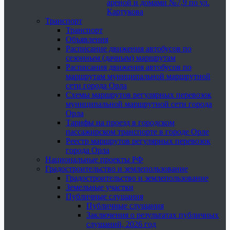
ареной и домами №7,9 по ул.
Картукова
Транспорт
Транспорт
Объявления
Расписание движения автобусов по
сезонным (дачным) маршрутам
Расписания движения автобусов по
маршрутам муниципальной маршрутной
сети города Орла
Схемы маршрутов регулярных перевозок
муниципальной маршрутной сети города
Орла
Тарифы на проезд в городском
пассажирском транспорте в городе Орле
Реестр маршрутов регулярных перевозок
города Орла
Национальные проекты РФ
Градостроительство и землепользование
Градостроительство и землепользование
Земельные участки
Публичные слушания
Публичные слушания
Заключения о результатах публичных
слушаний, 2026 год