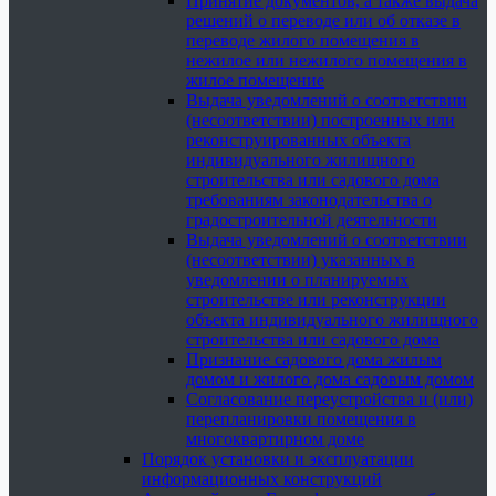
Принятие документов, а также выдача
решений о переводе или об отказе в
переводе жилого помещения в
нежилое или нежилого помещения в
жилое помещение
Выдача уведомлений о соответствии
(несоответствии) построенных или
реконструированных объекта
индивидуального жилищного
строительства или садового дома
требованиям законодательства о
градостроительной деятельности
Выдача уведомлений о соответствии
(несоответствии) указанных в
уведомлении о планируемых
строительстве или реконструкции
объекта индивидуального жилищного
строительства или садового дома
Признание садового дома жилым
домом и жилого дома садовым домом
Согласование переустройства и (или)
перепланировки помещения в
многоквартирном доме
Порядок установки и эксплуатации
информационных конструкций