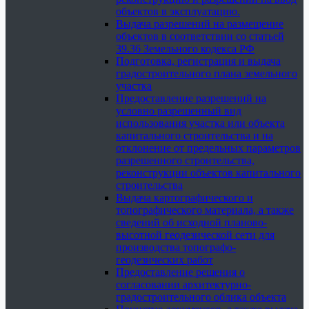
объектов в эксплуатацию.
Выдача разрешений на размещение
объектов в соответствии со статьей
39.36 Земельного кодекса РФ
Подготовка, регистрация и выдача
градостроительного плана земельного
участка
Предоставление разрешений на
условно разрешенный вид
использования участка или объекта
капитального строительства и на
отклонение от предельных параметров
разрешенного строительства,
реконструкции объектов капитального
строительства
Выдача картографического и
топографического материала, а также
сведений об исходной планово-
высотной геодезической сети для
производства топографо-
геодезических работ
Предоставление решения о
согласовании архитектурно-
градостроительного облика объекта