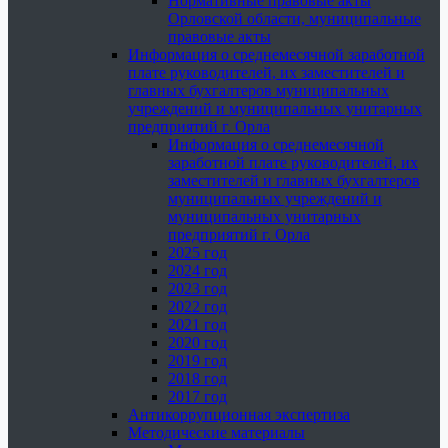
Нормативные правовые акты
Орловской области, муниципальные
правовые акты
Информация о среднемесячной заработной
плате руководителей, их заместителей и
главных бухгалтеров муниципальных
учреждений и муниципальных унитарных
предприятий г. Орла
Информация о среднемесячной
заработной плате руководителей, их
заместителей и главных бухгалтеров
муниципальных учреждений и
муниципальных унитарных
предприятий г. Орла
2025 год
2024 год
2023 год
2022 год
2021 год
2020 год
2019 год
2018 год
2017 год
Антикоррупционная экспертиза
Методические материалы