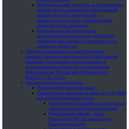
Муниципальный контроль за исполнением
единой теплоснабжающей организацией
обязательств по строительству,
реконструкции и (или) модернизации
объектов теплоснабжения
Муниципальный контроль на
автомобильном транспорте, городском
наземном электрическом транспорте и в
дорожном хозяйстве
Перечень находящихся в распоряжении
администрации муниципального образования
сведений, подлежащих представлению с
использованием координат (распоряжение
Правительства Российской Федерации от
09.02.2017 № 232-р)
Противодействие коррупции
Противодействие коррупции
Нормативные правовые и иные акты в сфере
противодействия коррупции
Нормативные правовые и иные акты в
сфере противодействия коррупции
Федеральные законы, указы
Президента РФ, постановления
Правительства РФ