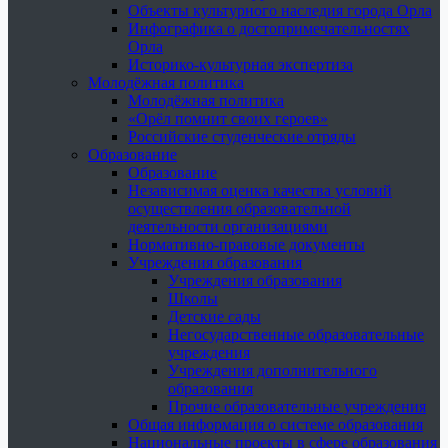
Объекты культурного наследия города Орла
Инфографика о достопримечательностях
Орла
Историко-культурная экспертиза
Молодёжная политика
Молодёжная политика
«Орёл помнит своих героев»
Российские студенческие отряды
Образование
Образование
Независимая оценка качества условий
осуществления образовательной
деятельности организациями
Нормативно-правовые документы
Учреждения образования
Учреждения образования
Школы
Детские сады
Негосударственные образовательные
учреждения
Учреждения дополнительного
образования
Прочие образовательные учреждения
Общая информация о системе образования
Национальные проекты в сфере образования