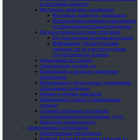
и программы развития
Фестивали, конкурсы, олимпиады
Фестивали, конкурсы, олимпиады
Всероссийская олимпиада школьников
по общеобразовательным предметам
Государственная итоговая аттестация
Государственная итоговая аттестация
Информация для выпускников
прошлых лет об участии в едином
государственном экзамене
Образование без границ
Электронный детский сад
Информация о закупках управления
образования
Информация о проведенных управлением
образования проверках
Формы и образцы заявлений
Информация о работе с обращениями
граждан
Административные регламенты
предоставления муниципальных услуг
Навигатор профилактики
Общественные организации
Общественные организации
Конкурс на предоставление субсидий из