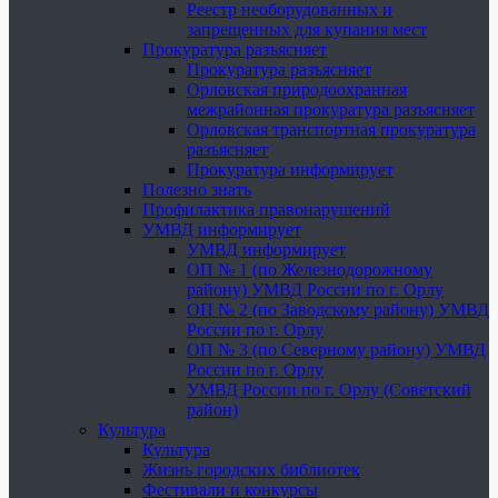
Реестр необорудованных и
запрещенных для купания мест
Прокуратура разъясняет
Прокуратура разъясняет
Орловская природоохранная
межрайонная прокуратура разъясняет
Орловская транспортная прокуратура
разъясняет
Прокуратура информирует
Полезно знать
Профилактика правонарушений
УМВД информирует
УМВД информирует
ОП № 1 (по Железнодорожному
району) УМВД России по г. Орлу
ОП № 2 (по Заводскому району) УМВД
России по г. Орлу
ОП № 3 (по Северному району) УМВД
России по г. Орлу
УМВД России по г. Орлу (Советский
район)
Культура
Культура
Жизнь городских библиотек
Фестивали и конкурсы