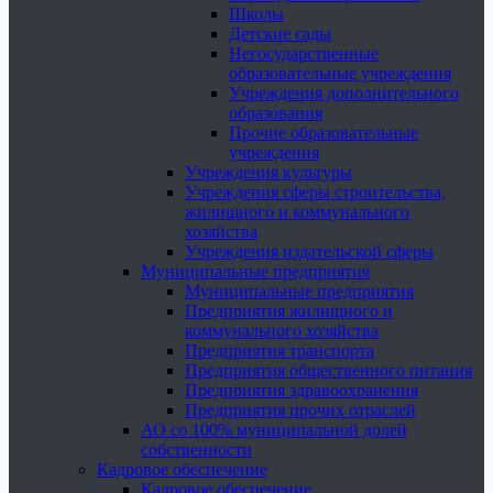
Школы
Детские сады
Негосударственные
образовательные учреждения
Учреждения дополнительного
образования
Прочие образовательные
учреждения
Учреждения культуры
Учреждения сферы строительства,
жилищного и коммунального
хозяйства
Учреждения издательской сферы
Муниципальные предприятия
Муниципальные предприятия
Предприятия жилищного и
коммунального хозяйства
Предприятия транспорта
Предприятия общественного питания
Предприятия здравоохранения
Предприятия прочих отраслей
АО со 100% муниципальной долей
собственности
Кадровое обеспечение
Кадровое обеспечение