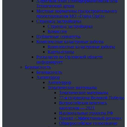
Адресный план Геоинформационная база
Технический архив
Местные нормативы градостроительного
проектирования МО «Город Орёл»
Страница застройщика
Страница застройщика
Комиссия
Публичные сервитуты
Комплексные кадастровые работы
Комплексные кадастровые работы
Карты-планы
Роскадастр по Орловской области
информирует
Безопасность
Безопасность
Антитеррор
Антитеррор
Тематические материалы
Тематические материалы
77-я годовщина Великой Победы
Всероссийская перепись
населения — 2021
Национальные проекты РФ
Проект «Эффективный регион»
Общероссийское голосование