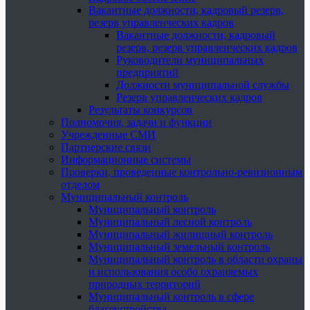
Вакантные должности, кадровый резерв,
резерв управленческих кадров
Вакантные должности, кадровый
резерв, резерв управленческих кадров
Руководители муниципальных
предприятий
Должности муниципальной службы
Резерв управленческих кадров
Результаты конкурсов
Полномочия, задачи и функции
Учрежденные СМИ
Партнерские связи
Информационные системы
Проверки, проведенные контрольно-ревизионным
отделом
Муниципальный контроль
Муниципальный контроль
Муниципальный лесной контроль
Муниципальный жилищный контроль
Муниципальный земельный контроль
Муниципальный контроль в области охраны
и использования особо охраняемых
природных территорий
Муниципальный контроль в сфере
благоустройства