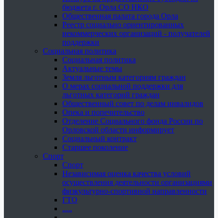
бюджета г. Орла СО НКО
Общественная палата города Орла
Реестр социально ориентированных
некоммерческих организаций - получателей
поддержки
Социальная политика
Социальная политика
Актуальные темы
Земля льготным категориям граждан
О мерах социальной поддержки для
льготных категорий граждан
Общественный совет по делам инвалидов
Опека и попечительство
Отделение Социального фонда России по
Орловской области информирует
Социальный контракт
Старшее поколение
Спорт
Спорт
Независимая оценка качества условий
осуществления деятельности организациями
физкультурно-спортивной направленности
ГТО
.....
......