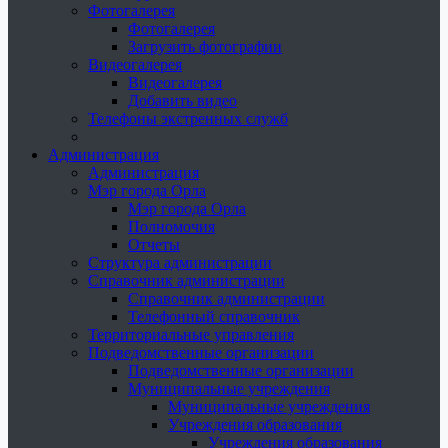
Фотогалерея
Фотогалерея
Загрузить фотографии
Видеогалерея
Видеогалерея
Добавить видео
Телефоны экстренных служб
Администрация
Администрация
Мэр города Орла
Мэр города Орла
Полномочия
Отчеты
Структура администрации
Справочник администрации
Справочник администрации
Телефонный справочник
Территориальные управления
Подведомственные организации
Подведомственные организации
Муниципальные учреждения
Муниципальные учреждения
Учреждения образования
Учреждения образования