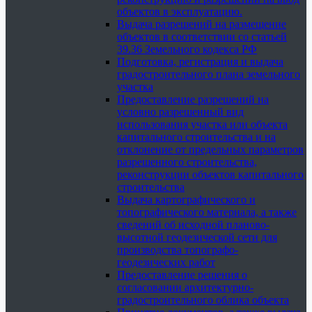
объектов в эксплуатацию.
Выдача разрешений на размещение
объектов в соответствии со статьей
39.36 Земельного кодекса РФ
Подготовка, регистрация и выдача
градостроительного плана земельного
участка
Предоставление разрешений на
условно разрешенный вид
использования участка или объекта
капитального строительства и на
отклонение от предельных параметров
разрешенного строительства,
реконструкции объектов капитального
строительства
Выдача картографического и
топографического материала, а также
сведений об исходной планово-
высотной геодезической сети для
производства топографо-
геодезических работ
Предоставление решения о
согласовании архитектурно-
градостроительного облика объекта