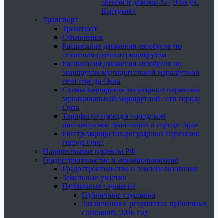
ареной и домами №7,9 по ул.
Картукова
Транспорт
Транспорт
Объявления
Расписание движения автобусов по
сезонным (дачным) маршрутам
Расписания движения автобусов по
маршрутам муниципальной маршрутной
сети города Орла
Схемы маршрутов регулярных перевозок
муниципальной маршрутной сети города
Орла
Тарифы на проезд в городском
пассажирском транспорте в городе Орле
Реестр маршрутов регулярных перевозок
города Орла
Национальные проекты РФ
Градостроительство и землепользование
Градостроительство и землепользование
Земельные участки
Публичные слушания
Публичные слушания
Заключения о результатах публичных
слушаний, 2026 год