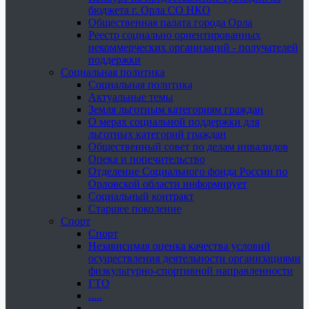
бюджета г. Орла СО НКО
Общественная палата города Орла
Реестр социально ориентированных
некоммерческих организаций - получателей
поддержки
Социальная политика
Социальная политика
Актуальные темы
Земля льготным категориям граждан
О мерах социальной поддержки для
льготных категорий граждан
Общественный совет по делам инвалидов
Опека и попечительство
Отделение Социального фонда России по
Орловской области информирует
Социальный контракт
Старшее поколение
Спорт
Спорт
Независимая оценка качества условий
осуществления деятельности организациями
физкультурно-спортивной направленности
ГТО
.....
......