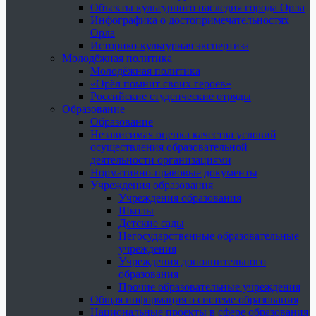
Объекты культурного наследия города Орла
Инфографика о достопримечательностях
Орла
Историко-культурная экспертиза
Молодёжная политика
Молодёжная политика
«Орёл помнит своих героев»
Российские студенческие отряды
Образование
Образование
Независимая оценка качества условий
осуществления образовательной
деятельности организациями
Нормативно-правовые документы
Учреждения образования
Учреждения образования
Школы
Детские сады
Негосударственные образовательные
учреждения
Учреждения дополнительного
образования
Прочие образовательные учреждения
Общая информация о системе образования
Национальные проекты в сфере образования