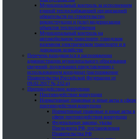
Муниципальный контроль за исполнением
единой теплоснабжающей организацией
обязательств по строительству,
реконструкции и (или) модернизации
объектов теплоснабжения
Муниципальный контроль на
автомобильном транспорте, городском
наземном электрическом транспорте и в
дорожном хозяйстве
Перечень находящихся в распоряжении
администрации муниципального образования
сведений, подлежащих представлению с
использованием координат (распоряжение
Правительства Российской Федерации от
09.02.2017 № 232-р)
Противодействие коррупции
Противодействие коррупции
Нормативные правовые и иные акты в сфере
противодействия коррупции
Нормативные правовые и иные акты в
сфере противодействия коррупции
Федеральные законы, указы
Президента РФ, постановления
Правительства РФ