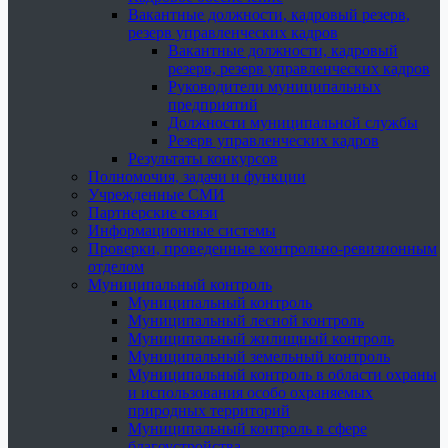
Вакантные должности, кадровый резерв,
резерв управленческих кадров
Вакантные должности, кадровый
резерв, резерв управленческих кадров
Руководители муниципальных
предприятий
Должности муниципальной службы
Резерв управленческих кадров
Результаты конкурсов
Полномочия, задачи и функции
Учрежденные СМИ
Партнерские связи
Информационные системы
Проверки, проведенные контрольно-ревизионным
отделом
Муниципальный контроль
Муниципальный контроль
Муниципальный лесной контроль
Муниципальный жилищный контроль
Муниципальный земельный контроль
Муниципальный контроль в области охраны
и использования особо охраняемых
природных территорий
Муниципальный контроль в сфере
благоустройства