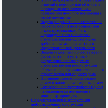
Принятие документов, а также выдача
решений о переводе или об отказе в
переводе жилого помещения в
нежилое или нежилого помещения в
жилое помещение
Выдача уведомлений о соответствии
(несоответствии) построенных или
реконструированных объекта
индивидуального жилищного
строительства или садового дома
требованиям законодательства о
градостроительной деятельности
Выдача уведомлений о соответствии
(несоответствии) указанных в
уведомлении о планируемых
строительстве или реконструкции
объекта индивидуального жилищного
строительства или садового дома
Признание садового дома жилым
домом и жилого дома садовым домом
Согласование переустройства и (или)
перепланировки помещения в
многоквартирном доме
Порядок установки и эксплуатации
информационных конструкций