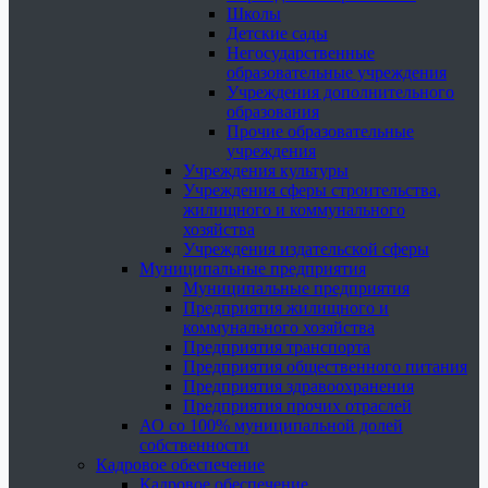
Школы
Детские сады
Негосударственные
образовательные учреждения
Учреждения дополнительного
образования
Прочие образовательные
учреждения
Учреждения культуры
Учреждения сферы строительства,
жилищного и коммунального
хозяйства
Учреждения издательской сферы
Муниципальные предприятия
Муниципальные предприятия
Предприятия жилищного и
коммунального хозяйства
Предприятия транспорта
Предприятия общественного питания
Предприятия здравоохранения
Предприятия прочих отраслей
АО со 100% муниципальной долей
собственности
Кадровое обеспечение
Кадровое обеспечение