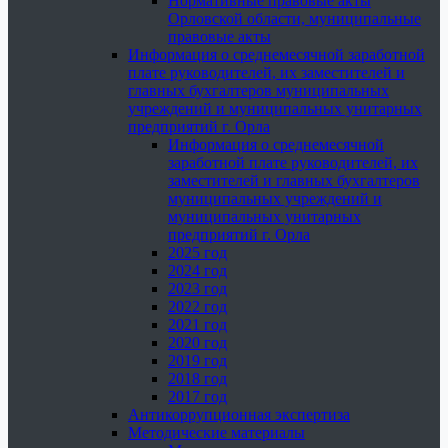
Нормативные правовые акты
Орловской области, муниципальные
правовые акты
Информация о среднемесячной заработной
плате руководителей, их заместителей и
главных бухгалтеров муниципальных
учреждений и муниципальных унитарных
предприятий г. Орла
Информация о среднемесячной
заработной плате руководителей, их
заместителей и главных бухгалтеров
муниципальных учреждений и
муниципальных унитарных
предприятий г. Орла
2025 год
2024 год
2023 год
2022 год
2021 год
2020 год
2019 год
2018 год
2017 год
Антикоррупционная экспертиза
Методические материалы