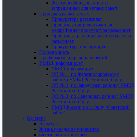
Реестр необорудованных и
запрещенных для купания мест
Прокуратура разъясняет
Прокуратура разъясняет
Орловская природоохранная
межрайонная прокуратура разъясняет
Орловская транспортная прокуратура
разъясняет
Прокуратура информирует
Полезно знать
Профилактика правонарушений
УМВД информирует
УМВД информирует
ОП № 1 (по Железнодорожному
району) УМВД России по г. Орлу
ОП № 2 (по Заводскому району) УМВД
России по г. Орлу
ОП № 3 (по Северному району) УМВД
России по г. Орлу
УМВД России по г. Орлу (Советский
район)
Культура
Культура
Жизнь городских библиотек
Фестивали и конкурсы