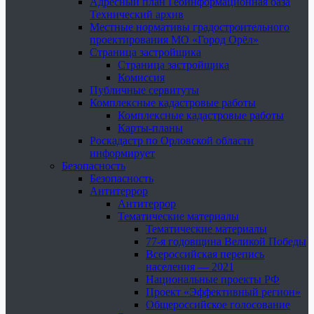
Адресный план Геоинформационная база
Технический архив
Местные нормативы градостроительного
проектирования МО «Город Орёл»
Страница застройщика
Страница застройщика
Комиссия
Публичные сервитуты
Комплексные кадастровые работы
Комплексные кадастровые работы
Карты-планы
Роскадастр по Орловской области
информирует
Безопасность
Безопасность
Антитеррор
Антитеррор
Тематические материалы
Тематические материалы
77-я годовщина Великой Победы
Всероссийская перепись
населения — 2021
Национальные проекты РФ
Проект «Эффективный регион»
Общероссийское голосование