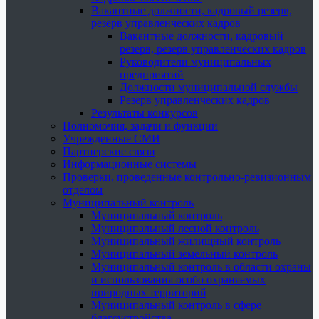
Вакантные должности, кадровый резерв,
резерв управленческих кадров
Вакантные должности, кадровый
резерв, резерв управленческих кадров
Руководители муниципальных
предприятий
Должности муниципальной службы
Резерв управленческих кадров
Результаты конкурсов
Полномочия, задачи и функции
Учрежденные СМИ
Партнерские связи
Информационные системы
Проверки, проведенные контрольно-ревизионным
отделом
Муниципальный контроль
Муниципальный контроль
Муниципальный лесной контроль
Муниципальный жилищный контроль
Муниципальный земельный контроль
Муниципальный контроль в области охраны
и использования особо охраняемых
природных территорий
Муниципальный контроль в сфере
благоустройства