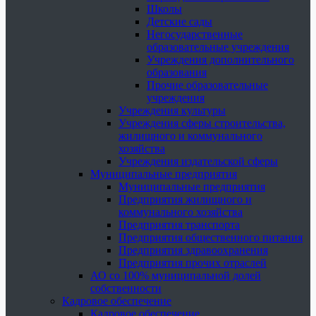
Школы
Детские сады
Негосударственные
образовательные учреждения
Учреждения дополнительного
образования
Прочие образовательные
учреждения
Учреждения культуры
Учреждения сферы строительства,
жилищного и коммунального
хозяйства
Учреждения издательской сферы
Муниципальные предприятия
Муниципальные предприятия
Предприятия жилищного и
коммунального хозяйства
Предприятия транспорта
Предприятия общественного питания
Предприятия здравоохранения
Предприятия прочих отраслей
АО со 100% муниципальной долей
собственности
Кадровое обеспечение
Кадровое обеспечение