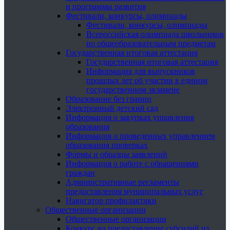
и программы развития
Фестивали, конкурсы, олимпиады
Фестивали, конкурсы, олимпиады
Всероссийская олимпиада школьников
по общеобразовательным предметам
Государственная итоговая аттестация
Государственная итоговая аттестация
Информация для выпускников
прошлых лет об участии в едином
государственном экзамене
Образование без границ
Электронный детский сад
Информация о закупках управления
образования
Информация о проведенных управлением
образования проверках
Формы и образцы заявлений
Информация о работе с обращениями
граждан
Административные регламенты
предоставления муниципальных услуг
Навигатор профилактики
Общественные организации
Общественные организации
Конкурс на предоставление субсидий из