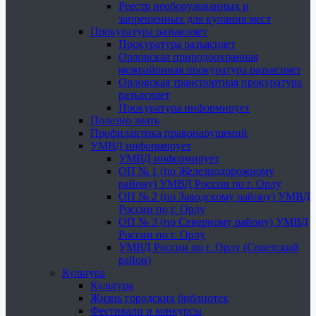
Реестр необорудованных и
запрещенных для купания мест
Прокуратура разъясняет
Прокуратура разъясняет
Орловская природоохранная
межрайонная прокуратура разъясняет
Орловская транспортная прокуратура
разъясняет
Прокуратура информирует
Полезно знать
Профилактика правонарушений
УМВД информирует
УМВД информирует
ОП № 1 (по Железнодорожному
району) УМВД России по г. Орлу
ОП № 2 (по Заводскому району) УМВД
России по г. Орлу
ОП № 3 (по Северному району) УМВД
России по г. Орлу
УМВД России по г. Орлу (Советский
район)
Культура
Культура
Жизнь городских библиотек
Фестивали и конкурсы