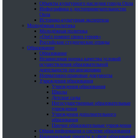
Объекты культурного наследия города Орла
Инфографика о достопримечательностях
Орла
Историко-культурная экспертиза
Молодёжная политика
Молодёжная политика
«Орёл помнит своих героев»
Российские студенческие отряды
Образование
Образование
Независимая оценка качества условий
осуществления образовательной
деятельности организациями
Нормативно-правовые документы
Учреждения образования
Учреждения образования
Школы
Детские сады
Негосударственные образовательные
учреждения
Учреждения дополнительного
образования
Прочие образовательные учреждения
Общая информация о системе образования
Национальные проекты в сфере образования