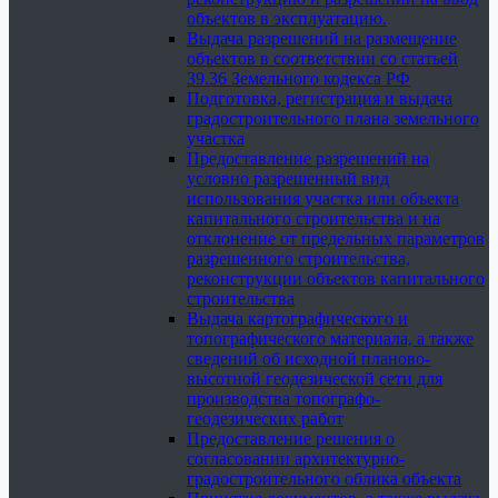
объектов в эксплуатацию.
Выдача разрешений на размещение
объектов в соответствии со статьей
39.36 Земельного кодекса РФ
Подготовка, регистрация и выдача
градостроительного плана земельного
участка
Предоставление разрешений на
условно разрешенный вид
использования участка или объекта
капитального строительства и на
отклонение от предельных параметров
разрешенного строительства,
реконструкции объектов капитального
строительства
Выдача картографического и
топографического материала, а также
сведений об исходной планово-
высотной геодезической сети для
производства топографо-
геодезических работ
Предоставление решения о
согласовании архитектурно-
градостроительного облика объекта