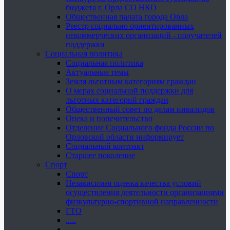
бюджета г. Орла СО НКО
Общественная палата города Орла
Реестр социально ориентированных
некоммерческих организаций - получателей
поддержки
Социальная политика
Социальная политика
Актуальные темы
Земля льготным категориям граждан
О мерах социальной поддержки для
льготных категорий граждан
Общественный совет по делам инвалидов
Опека и попечительство
Отделение Социального фонда России по
Орловской области информирует
Социальный контракт
Старшее поколение
Спорт
Спорт
Независимая оценка качества условий
осуществления деятельности организациями
физкультурно-спортивной направленности
ГТО
.....
......