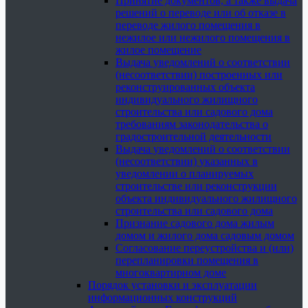
Принятие документов, а также выдача
решений о переводе или об отказе в
переводе жилого помещения в
нежилое или нежилого помещения в
жилое помещение
Выдача уведомлений о соответствии
(несоответствии) построенных или
реконструированных объекта
индивидуального жилищного
строительства или садового дома
требованиям законодательства о
градостроительной деятельности
Выдача уведомлений о соответствии
(несоответствии) указанных в
уведомлении о планируемых
строительстве или реконструкции
объекта индивидуального жилищного
строительства или садового дома
Признание садового дома жилым
домом и жилого дома садовым домом
Согласование переустройства и (или)
перепланировки помещения в
многоквартирном доме
Порядок установки и эксплуатации
информационных конструкций