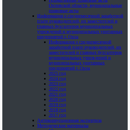
Нормативные правовые акты
Орловской области, муниципальные
правовые акты
Информация о среднемесячной заработной
плате руководителей, их заместителей и
главных бухгалтеров муниципальных
учреждений и муниципальных унитарных
предприятий г. Орла
Информация о среднемесячной
заработной плате руководителей, их
заместителей и главных бухгалтеров
муниципальных учреждений и
муниципальных унитарных
предприятий г. Орла
2025 год
2024 год
2023 год
2022 год
2021 год
2020 год
2019 год
2018 год
2017 год
Антикоррупционная экспертиза
Методические материалы