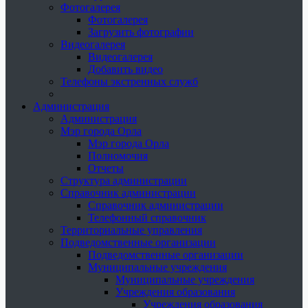
Фотогалерея
Фотогалерея
Загрузить фотографии
Видеогалерея
Видеогалерея
Добавить видео
Телефоны экстренных служб
Администрация
Администрация
Мэр города Орла
Мэр города Орла
Полномочия
Отчеты
Структура администрации
Справочник администрации
Справочник администрации
Телефонный справочник
Территориальные управления
Подведомственные организации
Подведомственные организации
Муниципальные учреждения
Муниципальные учреждения
Учреждения образования
Учреждения образования