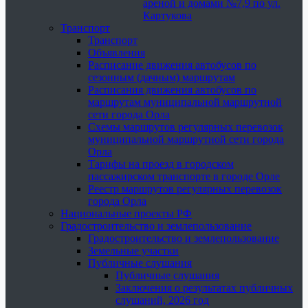
ареной и домами №7,9 по ул.
Картукова
Транспорт
Транспорт
Объявления
Расписание движения автобусов по
сезонным (дачным) маршрутам
Расписания движения автобусов по
маршрутам муниципальной маршрутной
сети города Орла
Схемы маршрутов регулярных перевозок
муниципальной маршрутной сети города
Орла
Тарифы на проезд в городском
пассажирском транспорте в городе Орле
Реестр маршрутов регулярных перевозок
города Орла
Национальные проекты РФ
Градостроительство и землепользование
Градостроительство и землепользование
Земельные участки
Публичные слушания
Публичные слушания
Заключения о результатах публичных
слушаний, 2026 год