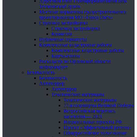
Адресный план Геоинформационная база
Технический архив
Местные нормативы градостроительного
проектирования МО «Город Орёл»
Страница застройщика
Страница застройщика
Комиссия
Публичные сервитуты
Комплексные кадастровые работы
Комплексные кадастровые работы
Карты-планы
Роскадастр по Орловской области
информирует
Безопасность
Безопасность
Антитеррор
Антитеррор
Тематические материалы
Тематические материалы
77-я годовщина Великой Победы
Всероссийская перепись
населения — 2021
Национальные проекты РФ
Проект «Эффективный регион»
Общероссийское голосование