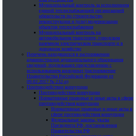
Муниципальный контроль за исполнением
единой теплоснабжающей организацией
обязательств по строительству,
реконструкции и (или) модернизации
объектов теплоснабжения
Муниципальный контроль на
автомобильном транспорте, городском
наземном электрическом транспорте и в
дорожном хозяйстве
Перечень находящихся в распоряжении
администрации муниципального образования
сведений, подлежащих представлению с
использованием координат (распоряжение
Правительства Российской Федерации от
09.02.2017 № 232-р)
Противодействие коррупции
Противодействие коррупции
Нормативные правовые и иные акты в сфере
противодействия коррупции
Нормативные правовые и иные акты в
сфере противодействия коррупции
Федеральные законы, указы
Президента РФ, постановления
Правительства РФ