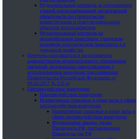
Муниципальный контроль за исполнением
единой теплоснабжающей организацией
обязательств по строительству,
реконструкции и (или) модернизации
объектов теплоснабжения
Муниципальный контроль на
автомобильном транспорте, городском
наземном электрическом транспорте и в
дорожном хозяйстве
Перечень находящихся в распоряжении
администрации муниципального образования
сведений, подлежащих представлению с
использованием координат (распоряжение
Правительства Российской Федерации от
09.02.2017 № 232-р)
Противодействие коррупции
Противодействие коррупции
Нормативные правовые и иные акты в сфере
противодействия коррупции
Нормативные правовые и иные акты в
сфере противодействия коррупции
Федеральные законы, указы
Президента РФ, постановления
Правительства РФ