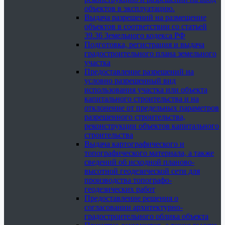
объектов в эксплуатацию.
Выдача разрешений на размещение
объектов в соответствии со статьей
39.36 Земельного кодекса РФ
Подготовка, регистрация и выдача
градостроительного плана земельного
участка
Предоставление разрешений на
условно разрешенный вид
использования участка или объекта
капитального строительства и на
отклонение от предельных параметров
разрешенного строительства,
реконструкции объектов капитального
строительства
Выдача картографического и
топографического материала, а также
сведений об исходной планово-
высотной геодезической сети для
производства топографо-
геодезических работ
Предоставление решения о
согласовании архитектурно-
градостроительного облика объекта