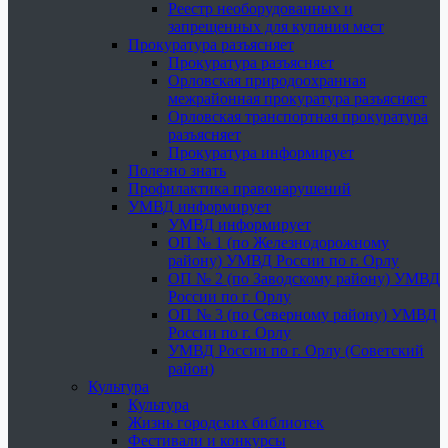
Реестр необорудованных и
запрещенных для купания мест
Прокуратура разъясняет
Прокуратура разъясняет
Орловская природоохранная
межрайонная прокуратура разъясняет
Орловская транспортная прокуратура
разъясняет
Прокуратура информирует
Полезно знать
Профилактика правонарушений
УМВД информирует
УМВД информирует
ОП № 1 (по Железнодорожному
району) УМВД России по г. Орлу
ОП № 2 (по Заводскому району) УМВД
России по г. Орлу
ОП № 3 (по Северному району) УМВД
России по г. Орлу
УМВД России по г. Орлу (Советский
район)
Культура
Культура
Жизнь городских библиотек
Фестивали и конкурсы