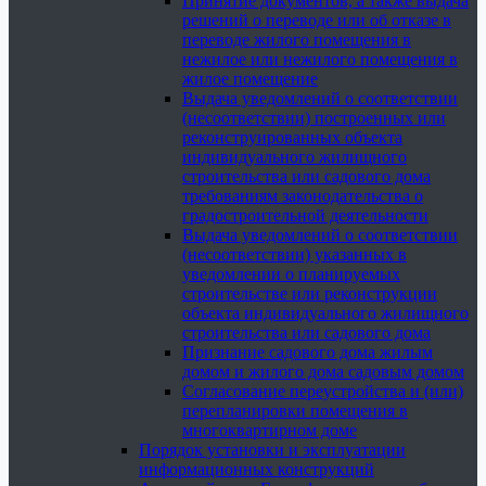
Принятие документов, а также выдача
решений о переводе или об отказе в
переводе жилого помещения в
нежилое или нежилого помещения в
жилое помещение
Выдача уведомлений о соответствии
(несоответствии) построенных или
реконструированных объекта
индивидуального жилищного
строительства или садового дома
требованиям законодательства о
градостроительной деятельности
Выдача уведомлений о соответствии
(несоответствии) указанных в
уведомлении о планируемых
строительстве или реконструкции
объекта индивидуального жилищного
строительства или садового дома
Признание садового дома жилым
домом и жилого дома садовым домом
Согласование переустройства и (или)
перепланировки помещения в
многоквартирном доме
Порядок установки и эксплуатации
информационных конструкций