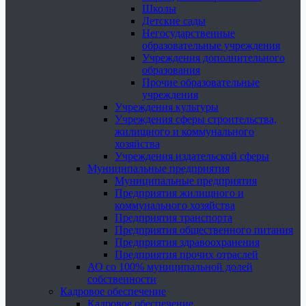
Школы
Детские сады
Негосударственные
образовательные учреждения
Учреждения дополнительного
образования
Прочие образовательные
учреждения
Учреждения культуры
Учреждения сферы строительства,
жилищного и коммунального
хозяйства
Учреждения издательской сферы
Муниципальные предприятия
Муниципальные предприятия
Предприятия жилищного и
коммунального хозяйства
Предприятия транспорта
Предприятия общественного питания
Предприятия здравоохранения
Предприятия прочих отраслей
АО со 100% муниципальной долей
собственности
Кадровое обеспечение
Кадровое обеспечение