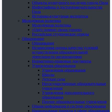
Объекты культурного наследия города Орла
Инфографика о достопримечательностях
Орла
Историко-культурная экспертиза
Молодёжная политика
Молодёжная политика
«Орёл помнит своих героев»
Российские студенческие отряды
Образование
Образование
Независимая оценка качества условий
осуществления образовательной
деятельности организациями
Нормативно-правовые документы
Учреждения образования
Учреждения образования
Школы
Детские сады
Негосударственные образовательные
учреждения
Учреждения дополнительного
образования
Прочие образовательные учреждения
Общая информация о системе образования
Национальные проекты в сфере образования