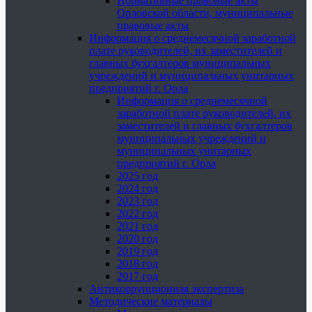
Нормативные правовые акты
Орловской области, муниципальные
правовые акты
Информация о среднемесячной заработной
плате руководителей, их заместителей и
главных бухгалтеров муниципальных
учреждений и муниципальных унитарных
предприятий г. Орла
Информация о среднемесячной
заработной плате руководителей, их
заместителей и главных бухгалтеров
муниципальных учреждений и
муниципальных унитарных
предприятий г. Орла
2025 год
2024 год
2023 год
2022 год
2021 год
2020 год
2019 год
2018 год
2017 год
Антикоррупционная экспертиза
Методические материалы