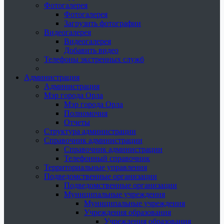
Фотогалерея
Фотогалерея
Загрузить фотографии
Видеогалерея
Видеогалерея
Добавить видео
Телефоны экстренных служб
Администрация
Администрация
Мэр города Орла
Мэр города Орла
Полномочия
Отчеты
Структура администрации
Справочник администрации
Справочник администрации
Телефонный справочник
Территориальные управления
Подведомственные организации
Подведомственные организации
Муниципальные учреждения
Муниципальные учреждения
Учреждения образования
Учреждения образования