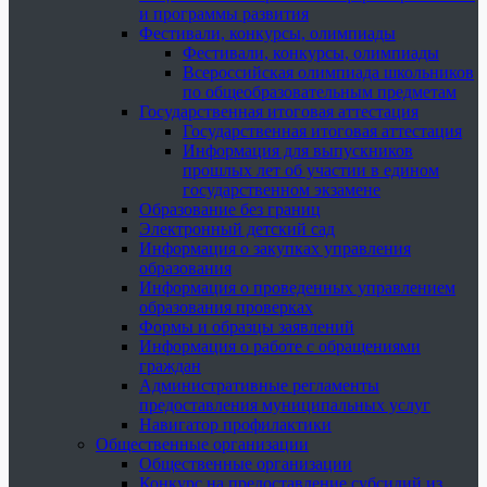
и программы развития
Фестивали, конкурсы, олимпиады
Фестивали, конкурсы, олимпиады
Всероссийская олимпиада школьников
по общеобразовательным предметам
Государственная итоговая аттестация
Государственная итоговая аттестация
Информация для выпускников
прошлых лет об участии в едином
государственном экзамене
Образование без границ
Электронный детский сад
Информация о закупках управления
образования
Информация о проведенных управлением
образования проверках
Формы и образцы заявлений
Информация о работе с обращениями
граждан
Административные регламенты
предоставления муниципальных услуг
Навигатор профилактики
Общественные организации
Общественные организации
Конкурс на предоставление субсидий из