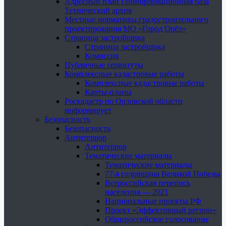
Адресный план Геоинформационная база
Технический архив
Местные нормативы градостроительного
проектирования МО «Город Орёл»
Страница застройщика
Страница застройщика
Комиссия
Публичные сервитуты
Комплексные кадастровые работы
Комплексные кадастровые работы
Карты-планы
Роскадастр по Орловской области
информирует
Безопасность
Безопасность
Антитеррор
Антитеррор
Тематические материалы
Тематические материалы
77-я годовщина Великой Победы
Всероссийская перепись
населения — 2021
Национальные проекты РФ
Проект «Эффективный регион»
Общероссийское голосование