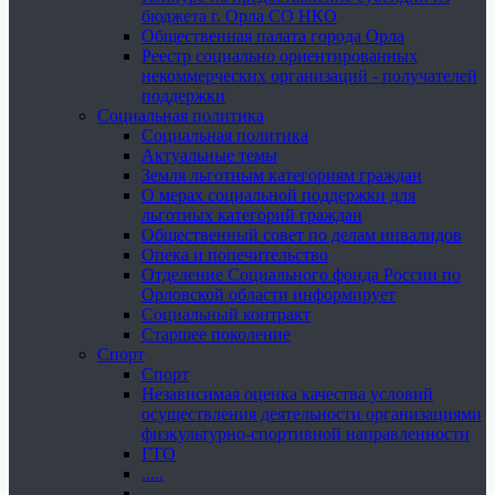
бюджета г. Орла СО НКО
Общественная палата города Орла
Реестр социально ориентированных
некоммерческих организаций - получателей
поддержки
Социальная политика
Социальная политика
Актуальные темы
Земля льготным категориям граждан
О мерах социальной поддержки для
льготных категорий граждан
Общественный совет по делам инвалидов
Опека и попечительство
Отделение Социального фонда России по
Орловской области информирует
Социальный контракт
Старшее поколение
Спорт
Спорт
Независимая оценка качества условий
осуществления деятельности организациями
физкультурно-спортивной направленности
ГТО
.....
......