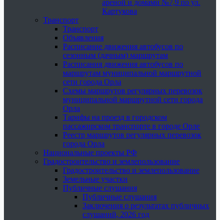
ареной и домами №7,9 по ул.
Картукова
Транспорт
Транспорт
Объявления
Расписание движения автобусов по
сезонным (дачным) маршрутам
Расписания движения автобусов по
маршрутам муниципальной маршрутной
сети города Орла
Схемы маршрутов регулярных перевозок
муниципальной маршрутной сети города
Орла
Тарифы на проезд в городском
пассажирском транспорте в городе Орле
Реестр маршрутов регулярных перевозок
города Орла
Национальные проекты РФ
Градостроительство и землепользование
Градостроительство и землепользование
Земельные участки
Публичные слушания
Публичные слушания
Заключения о результатах публичных
слушаний, 2026 год