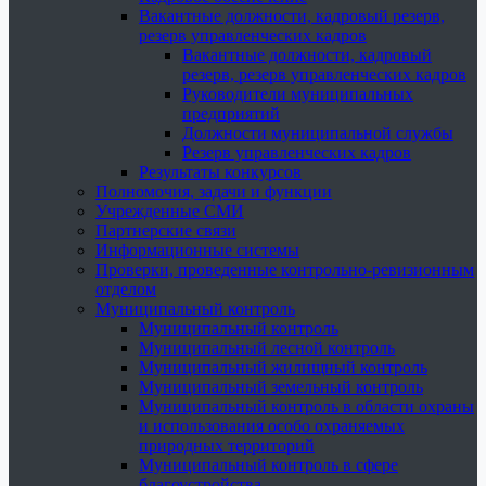
Вакантные должности, кадровый резерв,
резерв управленческих кадров
Вакантные должности, кадровый
резерв, резерв управленческих кадров
Руководители муниципальных
предприятий
Должности муниципальной службы
Резерв управленческих кадров
Результаты конкурсов
Полномочия, задачи и функции
Учрежденные СМИ
Партнерские связи
Информационные системы
Проверки, проведенные контрольно-ревизионным
отделом
Муниципальный контроль
Муниципальный контроль
Муниципальный лесной контроль
Муниципальный жилищный контроль
Муниципальный земельный контроль
Муниципальный контроль в области охраны
и использования особо охраняемых
природных территорий
Муниципальный контроль в сфере
благоустройства