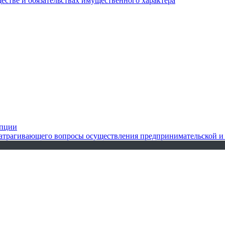
ществе и обязательствах имущественного характера
упции
 затрагивающего вопросы осуществления предпринимательской и