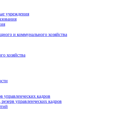
ные учреждения
азования
ния
щного и коммунального хозяйства
го хозяйства
ости
рв управленческих кадров
 резерв управленческих кадров
ятий