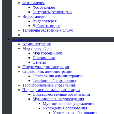
Фотогалерея
Фотогалерея
Загрузить фотографии
Видеогалерея
Видеогалерея
Добавить видео
Телефоны экстренных служб
Администрация
Администрация
Мэр города Орла
Мэр города Орла
Полномочия
Отчеты
Структура администрации
Справочник администрации
Справочник администрации
Телефонный справочник
Территориальные управления
Подведомственные организации
Подведомственные организации
Муниципальные учреждения
Муниципальные учреждения
Учреждения образования
Учреждения образования