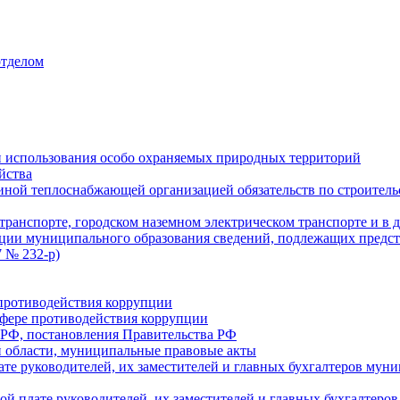
отделом
 использования особо охраняемых природных территорий
йства
ой теплоснабжающей организацией обязательств по строительс
ранспорте, городском наземном электрическом транспорте и в 
ции муниципального образования сведений, подлежащих предст
 № 232-р)
противодействия коррупции
фере противодействия коррупции
 РФ, постановления Правительства РФ
 области, муниципальные правовые акты
ате руководителей, их заместителей и главных бухгалтеров м
ой плате руководителей, их заместителей и главных бухгалте