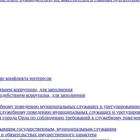
ре конфликта интересов
твием коррупции, для заполнения
одействием коррупции, для заполнения
ебному поведению муниципальных служащих и урегулированию 
 служебному поведению муниципальных служащих и урегулиро
 города Орла по соблюдению требований к служебному повед
с бывшим государственным, муниципальным служащим
е и обязательствах имущественного характера